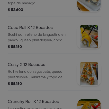
tope de masago.
$ 52.600
Coco Roll X 12 Bocados
Sushi con relleno de langostino en
panko , queso philadelphia, coco
natural y tope de mango.
$ 55.150
Crazy X 12 Bocados
Roll relleno con aguacate, queso
philadelphia , kanikama y tope de
pescado blanco gratinado con
$ 55.150
masago y salsa thai.
Crunchy Roll X 12 Bocados
Langostino apanado, aguacate y