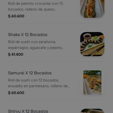
Roll de palmito crocante con 12
bocados, relleno de queso
philadelphia, mezcla de cangrejo,
$ 60.600
plátano maduro y aguacate, cubierto
con panko.
Shaka X 12 Bocados
Roll de sushi con zanahoria,
espárragos, aguacate y pepino.
Incluye 12 bocados.
$ 41.400
Samurai X 12 Bocados
Roll de sushi con 12 bocados,
envuelto en parmesano, relleno de
salmón fresco y aguacate, con salsa
$ 60.600
thai por encima.
Shiryu X 12 Bocados