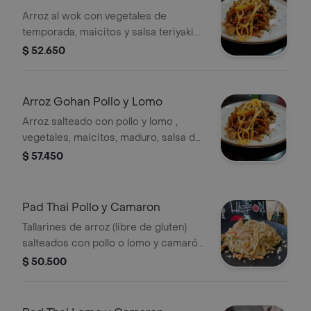
Arroz al wok con vegetales de
temporada, maicitos y salsa teriyaki
con topping de katsura de tamago.
$ 52.650
Arroz Gohan Pollo y Lomo
Arroz salteado con pollo y lomo ,
vegetales, maicitos, maduro, salsa de
la casa y finalizado con tortilla de
$ 57.450
huevo.
Pad Thai Pollo y Camaron
Tallarines de arroz (libre de gluten)
salteados con pollo o lomo y camarón
, vegetales en una espectacular salsa
$ 50.500
a base de leche de coco y terminado
con topping de maní.