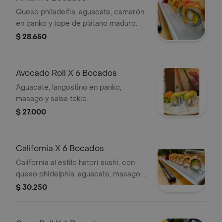
Queso philadelfia, aguacate, camarón
en panko y tope de plátano maduro.
$ 28.650
Avocado Roll X 6 Bocados
Aguacate, langostino en panko,
masago y salsa tokio.
$ 27.000
California X 6 Bocados
California al estilo hatori sushi, con
queso phidelphia, aguacate, masago y
crab mix (exquisito picadillo de
$ 30.250
camaron y kanikama).