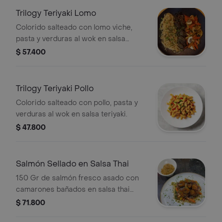
Trilogy Teriyaki Lomo
Colorido salteado con lomo viche,
pasta y verduras al wok en salsa
teriyaki.
$ 57.400
Trilogy Teriyaki Pollo
Colorido salteado con pollo, pasta y
verduras al wok en salsa teriyaki.
$ 47.800
Salmón Sellado en Salsa Thai
150 Gr de salmón fresco asado con
camarones bañados en salsa thai
sobre una base de vegetales
$ 71.800
salteados y acompañado de arroz