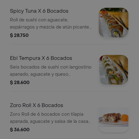
Spicy Tuna X 6 Bocados
Roll de sushi con aguacate,
espárragos y mezcla de atún picante.
6 bocados.
$ 28.750
Ebi Tempura X 6 Bocados
Seis bocados de sushi con langostino
apanado, aguacate y queso
philadelphia, cubiertos con semillas
$ 28.600
de sésamo.
Zoro Roll X 6 Bocados
Zoro Roll de 6 bocados con tilapia
apanada, aguacate y salsa de la casa
flameada.
$ 36.600