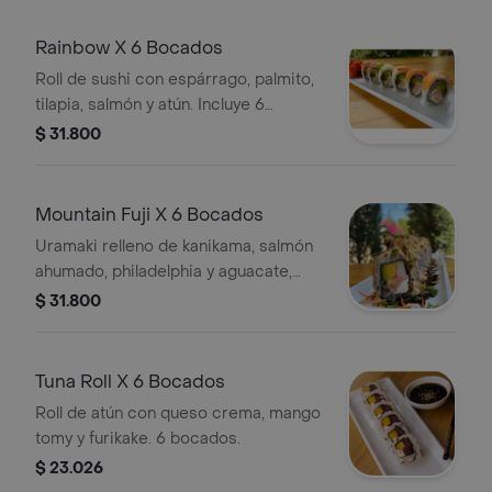
Rainbow X 6 Bocados
Roll de sushi con espárrago, palmito,
tilapia, salmón y atún. Incluye 6
bocados.
$ 31.800
Mountain Fuji X 6 Bocados
Uramaki relleno de kanikama, salmón
ahumado, philadelphia y aguacate,
cubierto con salsa de camarón.
$ 31.800
Tuna Roll X 6 Bocados
Roll de atún con queso crema, mango
tomy y furikake. 6 bocados.
$ 23.026