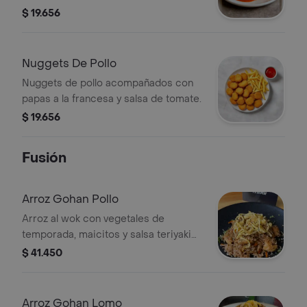
Francesa O Chips De Platano Y Salsa
$ 19.656
De Tomate
Nuggets De Pollo
Nuggets de pollo acompañados con
papas a la francesa y salsa de tomate.
$ 19.656
Fusión
Arroz Gohan Pollo
Arroz al wok con vegetales de
temporada, maicitos y salsa teriyaki
con topping de katsura de tamago.
$ 41.450
Arroz Gohan Lomo