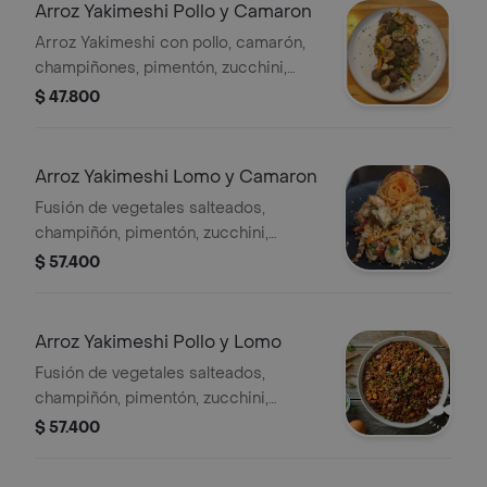
Arroz Yakimeshi Pollo y Camaron
Arroz Yakimeshi con pollo, camarón,
champiñones, pimentón, zucchini,
cebolla roja, cilantro, edamames y
$ 47.800
salsa de ostras.
Arroz Yakimeshi Lomo y Camaron
Fusión de vegetales salteados,
champiñón, pimentón, zucchini,
cebolla roja, cilantro y salsa de ostras.
$ 57.400
Arroz Yakimeshi Pollo y Lomo
Fusión de vegetales salteados,
champiñón, pimentón, zucchini,
cebolla roja, cilantro y salsa de ostras.
$ 57.400