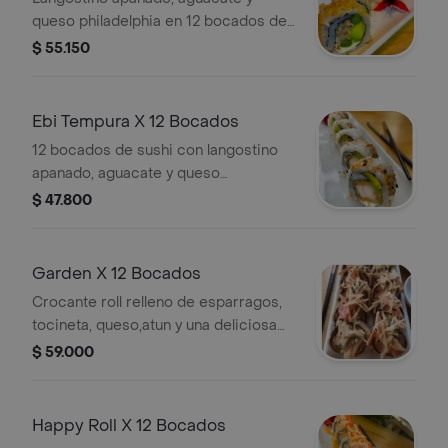
queso philadelphia en 12 bocados de
sushi crujiente.
$ 55.150
Ebi Tempura X 12 Bocados
12 bocados de sushi con langostino
apanado, aguacate y queso
philadelphia, cubiertos con semillas
$ 47.800
de sésamo.
Garden X 12 Bocados
Crocante roll relleno de esparragos,
tocineta, queso,atun y una deliciosa
salsa de kanikama y maracuya.
$ 59.000
Happy Roll X 12 Bocados