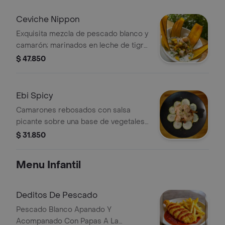
Ceviche Nippon
Exquisita mezcla de pescado blanco y
camarón; marinados en leche de tigre
con maicitos, cilantro, aji dulce,
$ 47.850
cebolla morada y aguacate,
acompañados de chips de plátano
verde.
Ebi Spicy
Camarones rebosados con salsa
picante sobre una base de vegetales
crocantes, acompañados de rodajas
$ 31.850
de pepino.
Menu Infantil
Deditos De Pescado
Pescado Blanco Apanado Y
Acompanado Con Papas A La