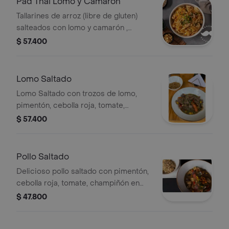
Pad Thai Lomo y Camaron
Tallarines de arroz (libre de gluten)
salteados con lomo y camarón ,
vegetales en una espectacular salsa a
$ 57.400
base de leche de coco y terminado
con topping de maní.
Lomo Saltado
Lomo Saltado con trozos de lomo,
pimentón, cebolla roja, tomate,
champiñones y maíz. Incluye un toque
$ 57.400
especial de la casa.
Pollo Saltado
Delicioso pollo saltado con pimentón,
cebolla roja, tomate, champiñón en
cortes gruesos, maicitos y el toque
$ 47.800
especial de la casa. acompañado de
arroz aromatizado.