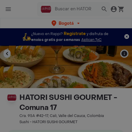
Bogotá
Regístrate
¿Nuevo en Rappi?
y disfruta de
envíos gratis por semanas
Aplican TyC
HATORI SUSHI GOURMET -
Comuna 17
Cra. 95A #42-17, Cali, Valle del Cauca, Colombia
Sushi - HATORI SUSHI GOURMET