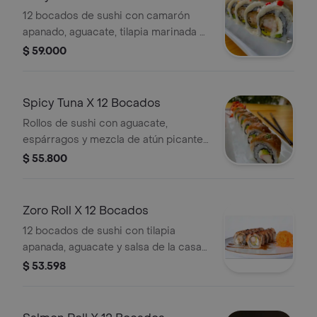
12 bocados de sushi con camarón
apanado, aguacate, tilapia marinada y
leche de tigre levemente picante.
$ 59.000
Spicy Tuna X 12 Bocados
Rollos de sushi con aguacate,
espárragos y mezcla de atún picante.
Incluye 12 bocados.
$ 55.800
Zoro Roll X 12 Bocados
12 bocados de sushi con tilapia
apanada, aguacate y salsa de la casa
flameada.
$ 53.598