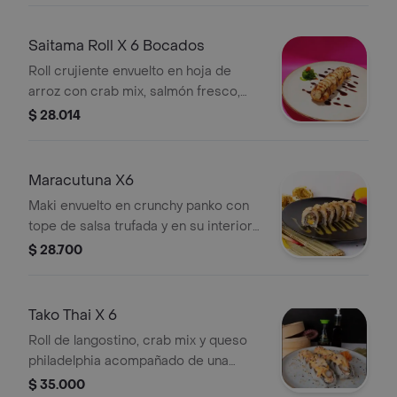
Saitama Roll X 6 Bocados
Roll crujiente envuelto en hoja de
arroz con crab mix, salmón fresco,
plátano maduro y queso philadelphia.
$ 28.014
6 bocados.
Maracutuna X6
Maki envuelto en crunchy panko con
tope de salsa trufada y en su interior
espárragos, queso philadelphia,
$ 28.700
mango y spicy tuna sobre un espejo
de salsa de maracuyá.
Tako Thai X 6
Roll de langostino, crab mix y queso
philadelphia acompañado de una
salsa tropical a base de mayonesa
$ 35.000