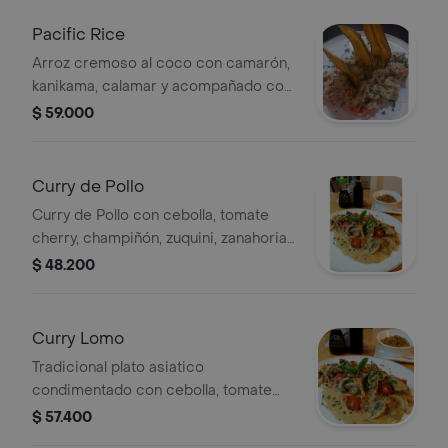
aromatizado.
Pacific Rice
Arroz cremoso al coco con camarón,
kanikama, calamar y acompañado con
chips de plátano verde.
$ 59.000
Curry de Pollo
Curry de Pollo con cebolla, tomate
cherry, champiñón, zuquini, zanahoria,
curry y cebollín.
$ 48.200
Curry Lomo
Tradicional plato asiatico
condimentado con cebolla, tomate
cherry, champiñon, zuquini,zanahoria ,
$ 57.400
curry y cebollin.