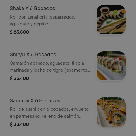
Shaka X 6 Bocados
Roll con zanahoria, espárragos,
aguacate y pepino.
$ 23.800
Shiryu X 6 Bocados
Camarón apanado, aguacate, tilapia
marinada y leche de tigre (levemente
picante).
$ 33.400
Samurai X 6 Bocados
Roll de sushi con 6 bocados, envuelto
en parmesano, relleno de salmón
fresco y aguacate, con salsa thai por
$ 33.400
encima.