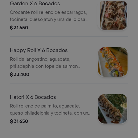
Garden X 6 Bocados
Crocante roll relleno de esparragos,
tocineta, queso,atun y una deliciosa
salsa de kanikama y maracuya.
$ 31.650
Happy Roll X 6 Bocados
Roll de langostino, aguacate,
philadephia con tope de salmon
ahumado.
$ 33.400
Hatori X 6 Bocados
Roll relleno de palmito, aguacate,
queso philadelphia y tocineta, con un
tope de salmón ahumado,salsa a base
$ 31.650
de camarones cremosa y panko
crocante. ac.