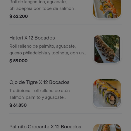
Roll de langostino, aguacate,
philadephia con tope de salmon
ahumado.
$ 62.200
Hatori X 12 Bocados
Roll relleno de palmito, aguacate,
queso philadelphia y tocineta, con un
tope de salmón ahumado,salsa a base
$ 59.000
de camarones cremosa y panko
crocante. ac.
Ojo de Tigre X 12 Bocados
Tradicional roll relleno de atún,
salmón, palmito y aguacate
(levemente picante).
$ 61.850
Palmito Crocante X 12 Bocados