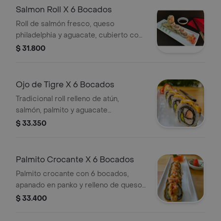
Salmon Roll X 6 Bocados
Roll de salmón fresco, queso
philadelphia y aguacate, cubierto con
semillas de sésamo. Incluye 6
$ 31.800
bocados.
Ojo de Tigre X 6 Bocados
Tradicional roll relleno de atún,
salmón, palmito y aguacate
(levemente picante).
$ 33.350
Palmito Crocante X 6 Bocados
Palmito crocante con 6 bocados,
apanado en panko y relleno de queso
philadelphia, crab mix, plátano maduro
$ 33.400
y aguacate.