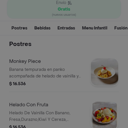
Envío
Gratis
(nuevos usuarios)
Postres
Bebidas
Entradas
Menu Infantil
Fusión
Postres
Monkey Piece
Banana tempurada en panko
acompañada de helado de vainilla y
cereza.
$ 16.536
Helado Con Fruta
Helado De Vainilla Con Banano,
Fresa,Durazno,Kiwi Y Cereza,
Terminado Con Coco Rayado
$ 16.536