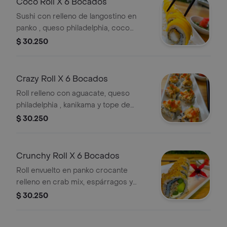
Coco Roll X 6 Bocados
Sushi con relleno de langostino en
panko , queso philadelphia, coco
natural y tope de mango.
$ 30.250
Crazy Roll X 6 Bocados
Roll relleno con aguacate, queso
philadelphia , kanikama y tope de
pescado blanco gratinado con
$ 30.250
masago y salsa thai.
Crunchy Roll X 6 Bocados
Roll envuelto en panko crocante
relleno en crab mix, espárragos y
aguacate.
$ 30.250