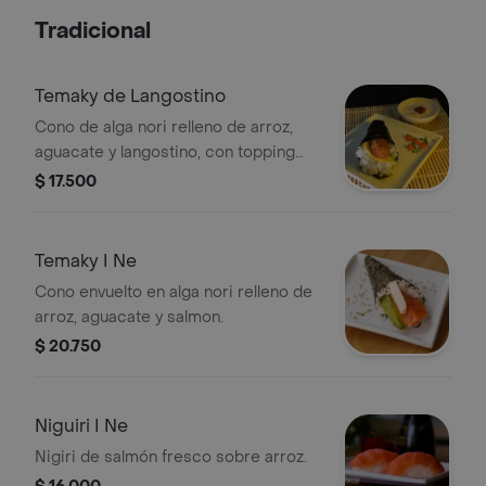
Tradicional
Temaky de Langostino
Cono de alga nori relleno de arroz,
aguacate y langostino, con topping
crujiente.
$ 17.500
Temaky I Ne
Cono envuelto en alga nori relleno de
arroz, aguacate y salmon.
$ 20.750
Niguiri I Ne
Nigiri de salmón fresco sobre arroz.