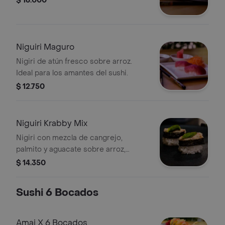
$ 16.000
Niguiri Maguro
Nigiri de atún fresco sobre arroz.
Ideal para los amantes del sushi.
$ 12.750
Niguiri Krabby Mix
Nigiri con mezcla de cangrejo,
palmito y aguacate sobre arroz,
envuelto en alga nori.
$ 14.350
Sushi 6 Bocados
Amai X 6 Bocados