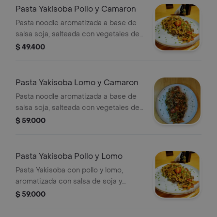
Pasta Yakisoba Pollo y Camaron
Pasta noodle aromatizada a base de
salsa soja, salteada con vegetales de
temporada; tomate cherry,
$ 49.400
champiñones, zanahoria, cebolla y el
toque fresco del cebollin.
Pasta Yakisoba Lomo y Camaron
Pasta noodle aromatizada a base de
salsa soja, salteada con vegetales de
temporada; tomate cherry,
$ 59.000
champiñones, zanahoria, cebolla y el
toque fresco del cebollin.
Pasta Yakisoba Pollo y Lomo
Pasta Yakisoba con pollo y lomo,
aromatizada con salsa de soja y
salteada con vegetales de temporada
$ 59.000
como zanahorias y tomates cherry.