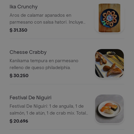
Ika Crunchy
Aros de calamar apanados en
parmesano con salsa hatori. Incluye
rodajas de limón.
$ 31.350
Chesse Crabby
Kanikama tempura en parmesano
relleno de queso philadelphia.
$ 30.250
Festival De Niguiri
Festival De Niguiri: 1 de anguila, 1 de
salmón, 1 de atún, 1 de crab mix. Total
4 unidades.
$ 20.696