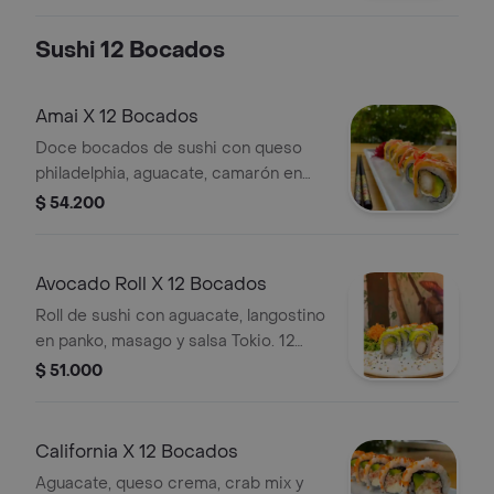
japonesa con pulpo y kanikama.
Sushi 12 Bocados
Amai X 12 Bocados
Doce bocados de sushi con queso
philadelphia, aguacate, camarón en
panko y plátano maduro. Decorado
$ 54.200
con salsa y tiras de cangrejo.
Avocado Roll X 12 Bocados
Roll de sushi con aguacate, langostino
en panko, masago y salsa Tokio. 12
bocados.
$ 51.000
California X 12 Bocados
Aguacate, queso crema, crab mix y