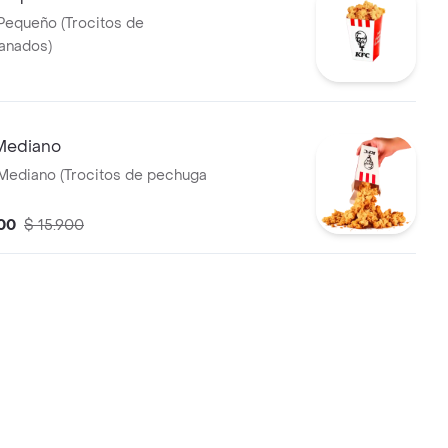
Pequeño (Trocitos de
anados)
Mediano
Mediano (Trocitos de pechuga
00
$ 15.900