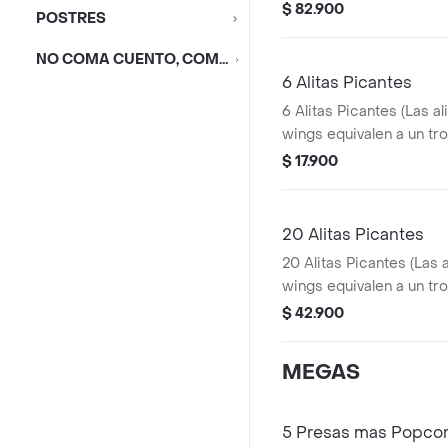
Pequeñas + 1 Balde de Salsa 100g + 1
$ 82.900
POSTRES
Gaseosa 1,5 lts
NO COMA CUENTO, COMA DESCUENTO
6 Alitas Picantes
6 Alitas Picantes (Las al
wings equivalen a un tro
$ 17.900
20 Alitas Picantes
20 Alitas Picantes (Las 
wings equivalen a un tro
$ 42.900
MEGAS
5 Presas mas Popco