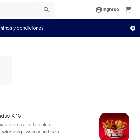
Ingreso
minos y condiciones
adas X 15
ñadas de salsa (Las alitas
t wings equivalen a un trozo