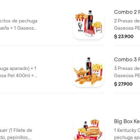
Combo 2 
citos de pechuga
2 Presas de
ueña + 1 Gaseosa
Gaseosa PE
e Salsa BBQ
$ 23.900
Combo 3 
huga apanado) + 1
3 Presas de
sa Pet 400ml + 1
Gaseosa PE
$ 27.900
Big Box K
er (1 Filete de
1 Kentucky Coron
o, pepinillos,
pechuga apanado, Ensalada Coleslaw,