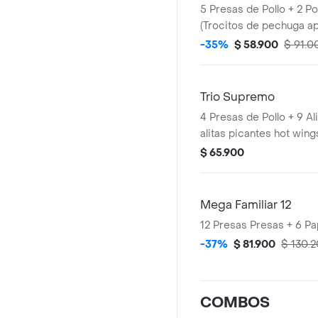
5 Presas de Pollo + 2 PopCorn Pequeños
(Trocitos de pechuga a
Papas Pequeñas
-35%
$ 58.900
$ 91.0
Trio Supremo
4 Presas de Pollo + 9 Al
alitas picantes hot wing
trozo de ala) + 1 PopCo
$ 65.900
de pechuga apanados) 
Pequeñas + 1 Balde de 
Mega Familiar 12
12 Presas P
-37%
$ 81.900
$ 130.
COMBOS