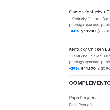
Combo Kentucky + P
1 Kentucky Chicken Burg
pechuga apanado, pepinillos, mayonesa
premium y mantequilla)
-44%
$ 18.900
$ 33.8
+ 1 Gaseosa PET 400ml 
Salsa 100g
Kentucky Chicken Bu
1 Kentucky Chicken Burger (1 File
pechuga apanado, pepinillos, mayonesa
premium y mantequilla)
-29%
$ 14.900
$ 20.9
COMPLEMENT
Papa Pequena
Papa Pequeña