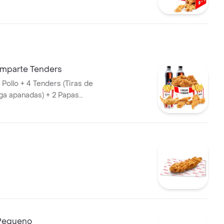
 Papa Pequeña + 1 Gaseosa
omparte Tenders
Pollo + 4 Tenders (Tiras de
ga apanadas) + 2 Papas
1 Balde de Salsa 100g + 2
et 400 ml
Pequeno