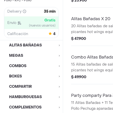
$ 23.900
Pollo - KFC - Pollo
Delivery
35 min
Alitas Bañadas X 20
Gratis
Envío
(nuevos usuarios)
20 Alitas bañadas de sal
picantes hot wings equi
Calificación
4
de ala)
$ 47.900
ALITAS BAÑADAS
MEGAS
Combo Alitas Bañada
15 Alitas bañadas de sals
COMBOS
picantes hot wings equi
de ala) + 2 Papa Pequeñ
BOXES
$ 49.900
COMPARTIR
Party comparty Para
HAMBURGUESAS
11 Alitas Bañadas + 11 T
COMPLEMENTOS
Pollo Pechuga apanadas