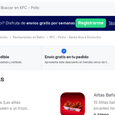
Registrarme
pi?
Disfruta de
envíos gratis por semanas
Tér
icilio
Restaurantes en Bello
KFC - Pollo - Santa Ana a Domicilio
dible
Envío gratis en tu pedido
pedido y recíbelo
Aprovecha este descuento en tiendas cerca de ti
y ahorra.
AS
Alitas Bañ
a (Las alitas
15 Alitas ba
valen a un trozo
picantes ho
de ala)