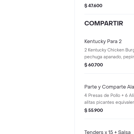
mayonesa premium y man
$ 47.600
PopCorn Peq + 1 Papa P
Pet 400ml + 1 Balde de
COMPARTIR
Kentucky Para 2
2 Kentucky Chicken Burg
pechuga apanado, pepinillos, mayonesa
premium y mantequilla) 
$ 60.700
Pequeñas + 2 Gaseosas
Avalancha Oreo
Parte y Comparte Al
4 Presas de Pollo + 6 Al
alitas picantes equivalen
+ 2 Papas Pequeñas + 2
$ 55.900
400ml + 1 Balde de Sal
Tenders x 15 + Salsa