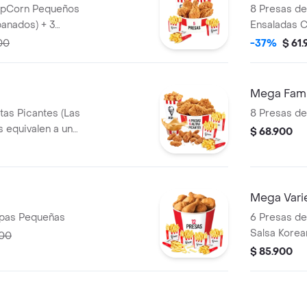
8 Presas de
panados) + 3
Ensaladas C
Gaseosa 1,5
00
-37%
$ 61
Mega Fami
itas Picantes (Las
8 Presas de
s equivalen a un
$ 68.900
rn Mediano (Trozos
+ 3 Papas
Salsa 100g
Mega Vari
resas + 6 Papas Pequeñas
6 Presas de
Salsa Korea
200
Mediano + 4
$ 85.900
Pechuga ap
2 Sudaes de
100g