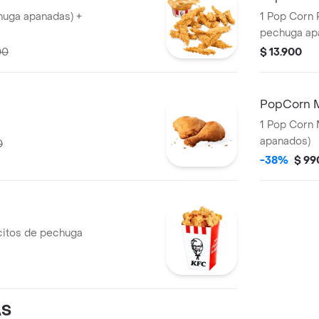
huga apanadas) +
1 Pop Corn 
pechuga ap
00
$ 13.900
PopCorn 
1 Pop Corn 
apanados)
0
-38%
$ 99
citos de pechuga
AS