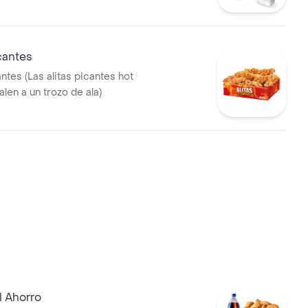
ña + 1 Gaseosa PET 400ml + +
e Salsa BBQ
icantes
antes (Las alitas picantes hot
len a un trozo de ala)
l Ahorro