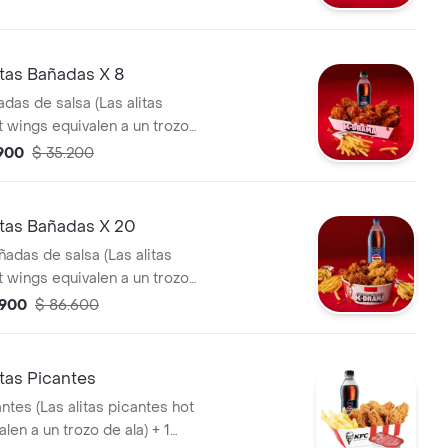
tas Bañadas X 8
adas de salsa (Las alitas
t wings equivalen a un trozo
 Papa Pequeña + 1 Gaseosa Pet
.900
$ 35.200
tas Bañadas X 20
ñadas de salsa (Las alitas
t wings equivalen a un trozo
 Papa Pequeña + 1 Gaseosa 1,5
.900
$ 86.600
tas Picantes
antes (Las alitas picantes hot
len a un trozo de ala) + 1