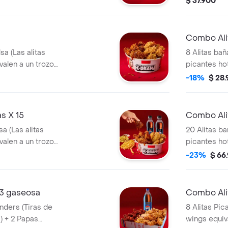
$ 37.900
Combo Ali
sa (Las alitas
8 Alitas bañ
valen a un trozo
picantes ho
de ala) + 1
-18%
$ 28
s X 15
Combo Ali
a (Las alitas
20 Alitas ba
valen a un trozo
picantes ho
a + 2 Gaseosa Pet
de ala) + 3
-23%
$ 66
lts
 3 gaseosa
Combo Ali
enders (Tiras de
8 Alitas Pic
) + 2 Papas
wings equiva