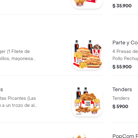
tequilla) + 1
BBQ y mantequilla) + 1 Pop Corn
$ 35.900
eq + 1 Gaseosa
Pequeño+ 1
 Salsa 100g
PET 400ml
Parte y C
er (1 Filete de
4 Presas de 
Pollo Pechu
+ 2 Papas
Pequeñas + 
$ 55.900
 PET 400ml + 1
Gaseosas P
as
Tenders
itas Picantes (Las
Tenders
 a un trozo de ala)
$ 5900
 Gaseosas Pet
sa 100g
PopCorn 