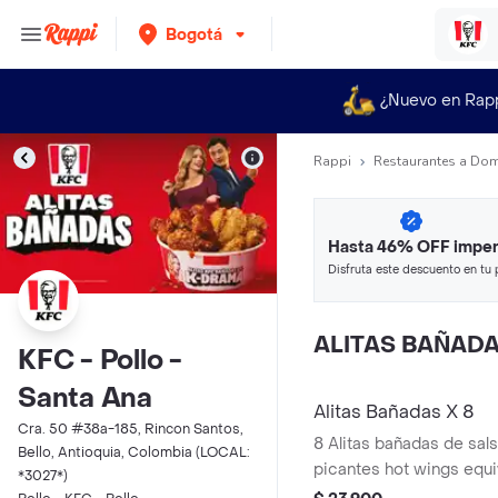
Bogotá
¿Nuevo en Rap
Rappi
Restaurantes a Dom
Hasta 46% OFF imper
Disfruta este descuento en tu 
en minutos.
ALITAS BAÑAD
KFC - Pollo -
Santa Ana
Alitas Bañadas X 8
Cra. 50 #38a-185, Rincon Santos,
8 Alitas bañadas de sals
Bello, Antioquia, Colombia (LOCAL:
picantes hot wings equi
*3027*)
de ala)