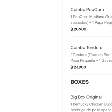
Combo PopCorn
1 PopCorn Mediano (Tro
apanados) + 1 Papa Peq
PET 400ml + 1 Blister d
$ 20.900
Combo Tenders
4Tenders (Tiras de Pec
Papa Pequeña + 1 Gaseo
Balde de Salsa 100g
$ 23.900
BOXES
Big Box Original
1 Kentucky Chicken Burgu
pechuga de pollo apanad