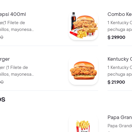
epsi 400ml
Combo Ken
e(1 Filete de
1 Kentucky C
pechuga apanado, Ensalada Coleslaw,
 + 1 Papa Pequeña
BBQ y mantequilla) + 1 Papa Pequeña + 1
00
$ 29.900
+ 1 Balde de
Gaseosa PE
rger
Kentucky 
te de
1 Kentucky C
pechuga apanado, Ensalada Coleslaw,
BBQ y man
00
$ 21.900
OS
Papa Gra
Papa Grand