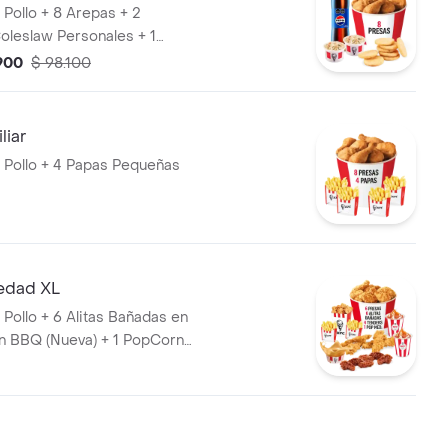
 Pollo + 8 Arepas + 2
oleslaw Personales + 1
 Litros
.900
$ 98.100
liar
 Pollo + 4 Papas Pequeñas
edad XL
 Pollo + 6 Alitas Bañadas en
n BBQ (Nueva) + 1 PopCorn
 Tenders (Tiras de Pollo
anadas) + 2 Papas Pequeñas +
 Arequipe + 1 Balde de Salsa