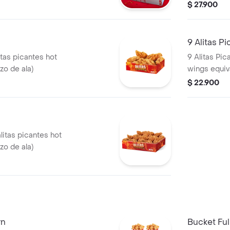
Papa Peque
$ 27.900
1 Blister d
9 Alitas P
itas picantes hot
9 Alitas Pic
zo de ala)
wings equiva
$ 22.900
alitas picantes hot
zo de ala)
rn
Bucket Ful