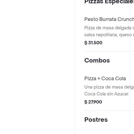
Pizzas Especiale
Pesto Burrata Crunc
Pizza de masa delgada 
salsa napolitana, queso 
burrata, pesto (tiene ma
$ 31.500
(nuez) y miel.
Combos
Pizza + Coca Cola
Una pizza de masa delg
Coca Cola sin Azucar.
$ 27.900
Postres