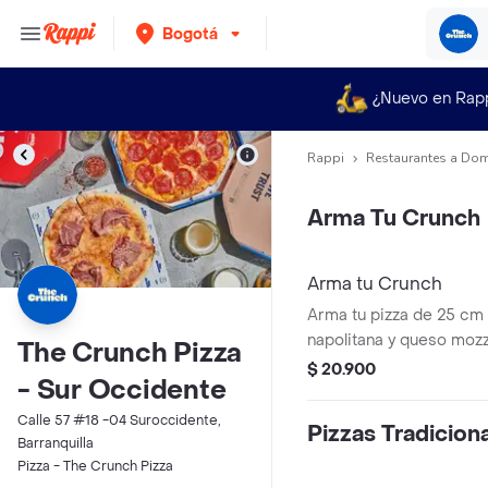
Bogotá
¿Nuevo en Rap
Rappi
Restaurantes a Dom
Arma Tu Crunch
Arma tu Crunch
Arma tu pizza de 25 cm
napolitana y queso mozz
The Crunch Pizza
$ 20.900
- Sur Occidente
Calle 57 #18 -04 Suroccidente,
Pizzas Tradicion
Barranquilla
Pizza - The Crunch Pizza