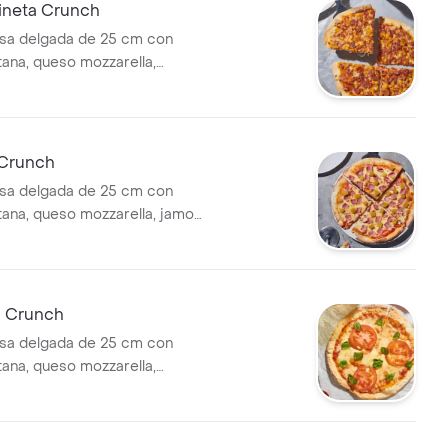
cineta Crunch
sa delgada de 25 cm con
tana, queso mozzarella,
aíz.
Crunch
sa delgada de 25 cm con
itana, queso mozzarella, jamon
piña.
a Crunch
sa delgada de 25 cm con
tana, queso mozzarella,
odajas y albahaca.