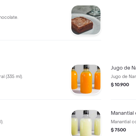
ocolate.
Jugo de N
l (335 ml).
Jugo de Nara
$ 10.900
Manantial
).
Manantial c
$ 7500