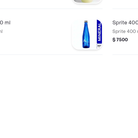
00 ml
Sprite 40
ml
Sprite 400 
$ 7500
r 300 ml
Coca-Cola
00 ml
Coca-Cola O
$ 8500