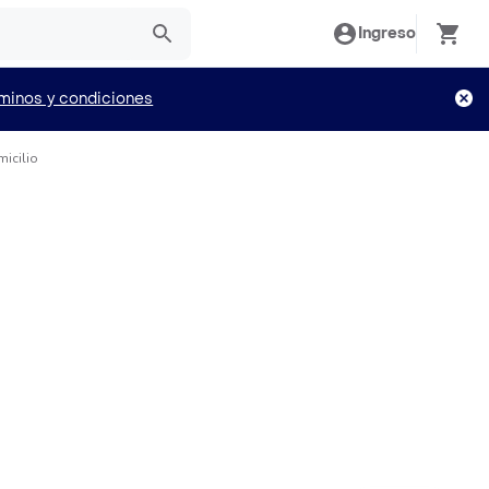
Ingreso
minos y condiciones
micilio