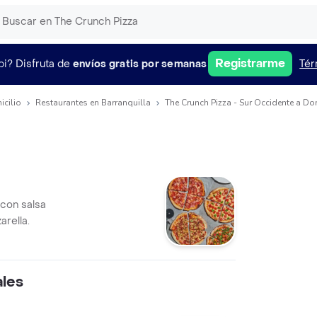
Registrarme
pi?
Disfruta de
envíos gratis por semanas
Tér
icilio
Restaurantes en Barranquilla
The Crunch Pizza - Sur Occidente a Do
 con salsa
arella.
ales