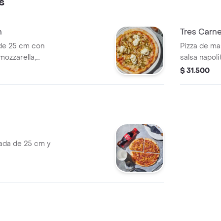
s
h
Tres Carn
de 25 cm con
Pizza de ma
mozzarella,
salsa napoli
ní), almendras
pepperoni, 
$ 31.500
ada de 25 cm y