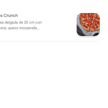
es Crunch
sa delgada de 25 cm con
tana, queso mozzarella,
tocineta y jamón de cerdo.