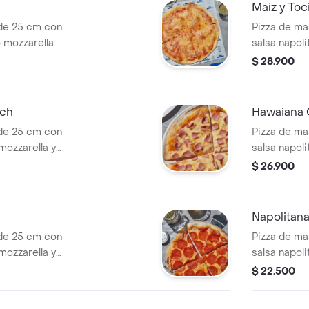
Maíz y To
de 25 cm con
Pizza de ma
 mozzarella.
salsa napoli
tocineta y m
$ 28.900
nch
Hawaiana 
de 25 cm con
Pizza de ma
mozzarella y
salsa napol
de cerdo y 
$ 26.900
Napolitan
de 25 cm con
Pizza de ma
mozzarella y
salsa napoli
tomate en r
$ 22.500