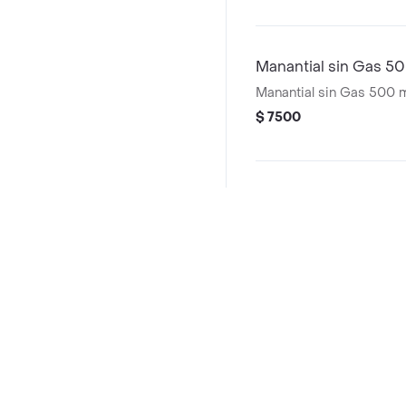
Manantial sin Gas 5
Manantial sin Gas 500 
$ 7500
Coca-Cola sin azuca
Coca-Cola sin azucar 3
$ 7500
Preguntas frecuentes
¿The Crunch Pizza hace entrega a domicilio?