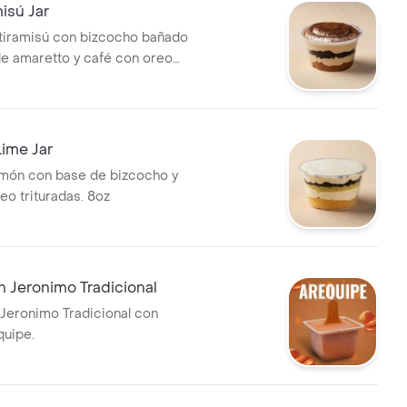
isú Jar
tiramisú con bizcocho bañado
 amaretto y café con oreo
8oz
ime Jar
món con base de bizcocho y
eo trituradas. 8oz
 Jeronimo Tradicional
Jeronimo Tradicional con
quipe.