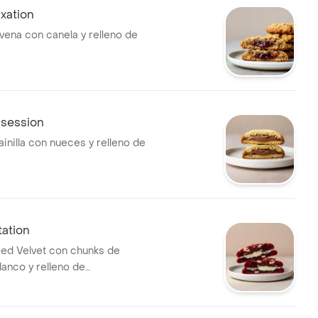
xation
avena con canela y relleno de
.
bsession
ainilla con nueces y relleno de
ation
Red Velvet con chunks de
lanco y relleno de
.