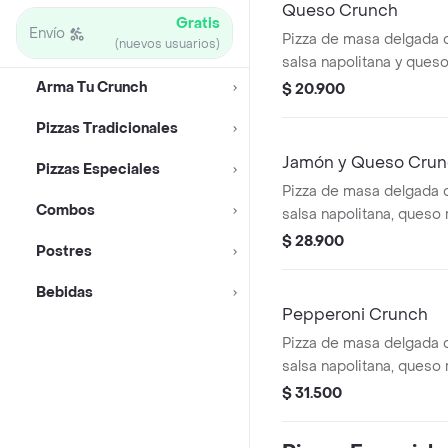
Queso Crunch
Gratis
Envío
Pizza de masa delgada 
(nuevos usuarios)
salsa napolitana y queso
Arma Tu Crunch
$ 20.900
Pizzas Tradicionales
Jamón y Queso Cru
Pizzas Especiales
Pizza de masa delgada 
Combos
salsa napolitana, queso 
jamón de cerdo.
$ 28.900
Postres
Bebidas
Pepperoni Crunch
Pizza de masa delgada 
salsa napolitana, queso 
pepperoni.
$ 31.500