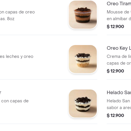
Oreo Tiram
on capas de oreo
Mousse de 
cas. 8oz
en almíbar de
trituradas. 
$ 12.900
Oreo Key L
es leches y oreo
Crema de li
capas de or
$ 12.900
r
Helado San
 con capas de
Helado San 
sabor a are
$ 12.900