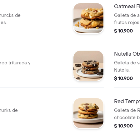
Oatmeal Fi
chuncks de
Galleta de 
ces.
frutos rojos
$ 10.900
Nutella O
reo triturada y
Galleta de v
Nutella.
$ 10.900
Red Tempt
chunks de
Galleta de 
chocolate b
Cheesecake
$ 10.900