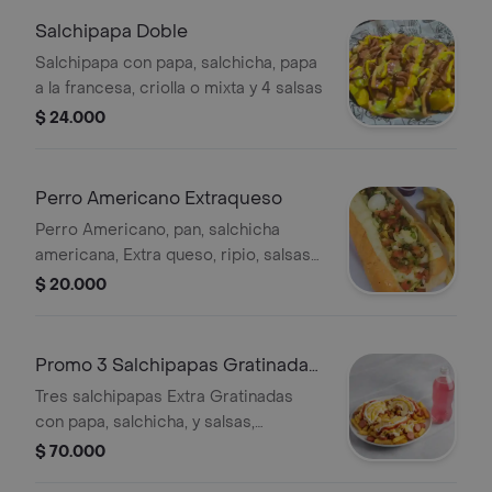
Salchipapa Doble
Salchipapa con papa, salchicha, papa
a la francesa, criolla o mixta y 4 salsas
$ 24.000
Perro Americano Extraqueso
Perro Americano, pan, salchicha
americana, Extra queso, ripio, salsas
al gusto, no incluye papas
$ 20.000
Promo 3 Salchipapas Gratinadas
+ Bebida
Tres salchipapas Extra Gratinadas
con papa, salchicha, y salsas,
acompañadas de Gaseosa Litro
$ 70.000
Postobon del dia