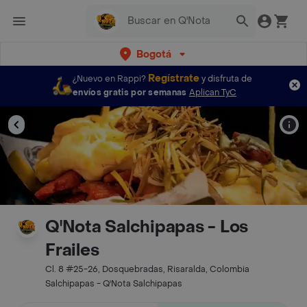
Bogotá
Regístrate
¿Nuevo en Rappi?
y disfruta de
envíos gratis por semanas
Aplican TyC
Q'Nota Salchipapas - Los
Frailes
Cl. 8 #25-26, Dosquebradas, Risaralda, Colombia
Salchipapas - Q'Nota Salchipapas