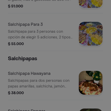
$ 51.000
Salchipapa Para 3
Salchipapa para 3 personas con
opción de elegir 5 adiciones, 2 tipos
de proteína y salsas al gusto.
$ 55.000
Salchipapas
Salchipapa Hawayana
Salchipapas para dos personas con
papas amarillas, salchicha, jamón
ahumado, queso, extra piña calada,
$ 38.000
salsa a gusto.