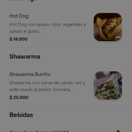
Hot Dog
Hot Dog con queso, ripio, vegetales y
salsas al gusto.
$ 14.000
Shawarma
Shawarma Burrito
Shawarma con carne de cerdo, res y
pollo asado al pastor, tocineta,
vegetales, perejil, salsa y guacamole.
$ 25.000
Bebidas