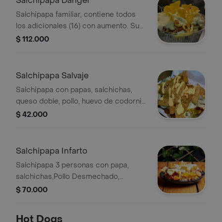
Salchipapa Danger
Salchipapa familiar, contiene todos
los adicionales (16) con aumento. Su
peso es de 3600 gramos.
$ 112.000
Salchipapa Salvaje
Salchipapa con papas, salchichas,
queso doble, pollo, huevo de codorniz,
nachos, tocineta, maíz, ripio
$ 42.000
Salchipapa Infarto
Salchipapa 3 personas con papa,
salchichas,Pollo Desmechado,
Chicharron, Costilla, Nuggets Pollo,
$ 70.000
Maicitos, Huevos Codorniz, Nachos,
Tocineta, Extra Queso
Hot Dogs