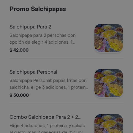
gaseosa de 250 ml.
Promo Salchipapas
Salchipapa Para 2
Salchipapa para 2 personas con
opción de elegir 4 adiciones, 1
proteína y salsas. Ideal para
$ 42.000
compartir.
Salchipapa Personal
Salchipapa Personal: papas fritas con
salchicha, elige 3 adiciones, 1 proteína
y 4 salsas.
$ 30.000
Combo Salchipapa Para 2 + 2
Bebidas Personales
Elige 4 adiciones, 1 proteína, y salsas
al gusto, mas 2 gaseosas de 250 ml .