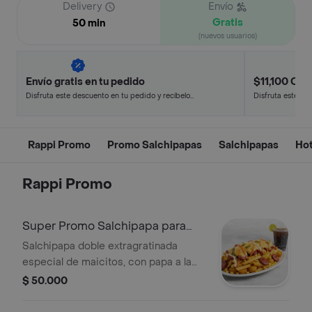
Delivery
Envío
Gratis
50 min
(nuevos usuarios)
Envío gratis en tu pedido
$11,100 Off 
Disfruta este descuento en tu pedido y recíbelo
Disfruta este de
en minutos.
en minutos.
Rappi Promo
Promo Salchipapas
Salchipapas
Ho
Rappi Promo
Super Promo Salchipapa para
Dos
Salchipapa doble extragratinada
especial de maicitos, con papa a la
francesa, criolla o mixta, salchicha,
$ 50.000
salsas y 1 bebida litro del día.