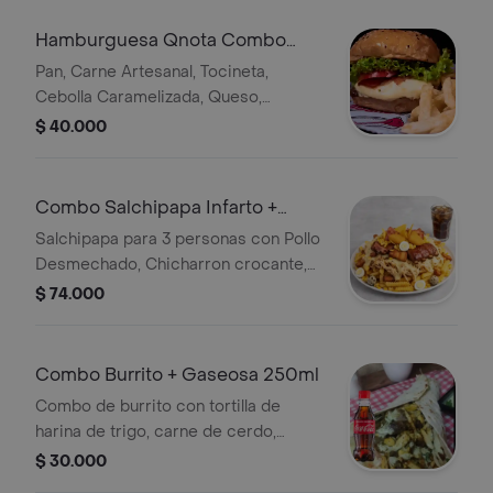
Hamburguesa Qnota Combo
Personal
Pan, Carne Artesanal, Tocineta,
Cebolla Caramelizada, Queso,
Vegetales, Porcion de papas +
$ 40.000
Gaseosa 250 ml
Combo Salchipapa Infarto +
Bebida
Salchipapa para 3 personas con Pollo
Desmechado, Chicharron crocante,
Costilla, Nuggets Pollo,
$ 74.000
Maicitos,Huevos Codorniz,Nachos,
Tocineta, Extra Queso
Combo Burrito + Gaseosa 250ml
Combo de burrito con tortilla de
harina de trigo, carne de cerdo,
tocineta, pollo, maicitos, vegetales,
$ 30.000
ripio, queso, porción de papas y