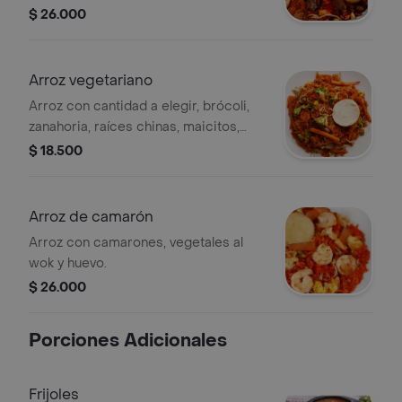
maduro, vegetales del día y arepa.
$ 26.000
Arroz vegetariano
Arroz con cantidad a elegir, brócoli,
zanahoria, raíces chinas, maicitos,
pimentón, habichuela, cebolla y arepa.
$ 18.500
Arroz de camarón
Arroz con camarones, vegetales al
wok y huevo.
$ 26.000
Porciones Adicionales
Frijoles