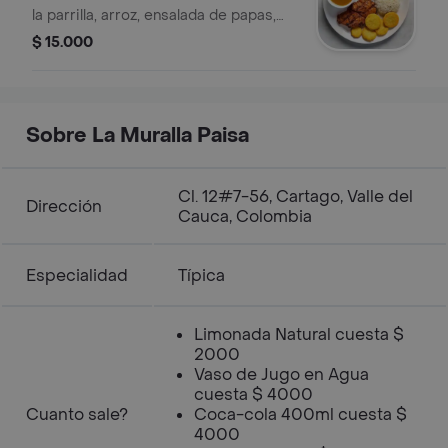
la parrilla, arroz, ensalada de papas,
tajadas de plátano, arepita y jugo.
$ 15.000
Sobre La Muralla Paisa
Cl. 12#7-56, Cartago, Valle del
Dirección
Cauca, Colombia
Especialidad
Típica
Limonada Natural cuesta $
2000
Vaso de Jugo en Agua
cuesta $ 4000
Cuanto sale?
Coca-cola 400ml cuesta $
4000