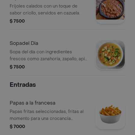
Frijoles calados con un toque de
sabor criollo, servidos en cazuela.
$ 7500
Sopadel Dia
Sopa del día con ingredientes
frescos como zanahoria, zapallo, apio
y brócoli. Consulta para conocer el
$ 7500
sabor disponible.
Entradas
Papas a la francesa
Papas fritas seleccionadas, fritas al
momento para una crocancia
perfecta.
$ 7000