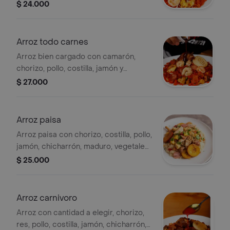
y arepa.
$ 24.000
Arroz todo carnes
Arroz bien cargado con camarón,
chorizo, pollo, costilla, jamón y
chicharrón, vegetales, madurito y
$ 27.000
arepa.
Arroz paisa
Arroz paisa con chorizo, costilla, pollo,
jamón, chicharrón, maduro, vegetales
del día y arepa. Tamaño a elegir.
$ 25.000
Arroz carnivoro
Arroz con cantidad a elegir, chorizo,
res, pollo, costilla, jamón, chicharrón,