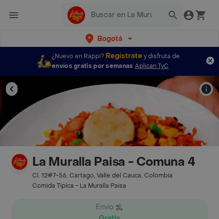
Bogotá
Regístrate
¿Nuevo en Rappi?
y disfruta de
envíos gratis por semanas
Aplican TyC
La Muralla Paisa - Comuna 4
Cl. 12#7-56, Cartago, Valle del Cauca, Colombia
Comida Típica - La Muralla Paisa
Envío
Gratis