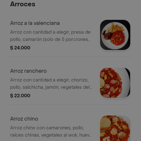
Arroces
Arroz a la valenciana
Arroz con cantidad a elegir, presa de
pollo, camarón (solo de 5 porciones
en adelante), vegetales del día y
$ 24.000
arepas.
Arroz ranchero
Arroz con cantidad a elegir, chorizo,
pollo, salchicha, jamón, vegetales del
día y arepa.
$ 22.000
Arroz chino
Arroz chino con camarones, pollo,
raíces chinas, vegetales al wok, huevo