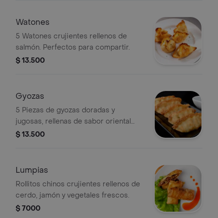
Watones
5 Watones crujientes rellenos de
salmón. Perfectos para compartir.
$ 13.500
Gyozas
5 Piezas de gyozas doradas y
jugosas, rellenas de sabor oriental
irresistible perfectas para compartir
$ 13.500
o antojarse solo.
Lumpias
Rollitos chinos crujientes rellenos de
cerdo, jamón y vegetales frescos.
$ 7000