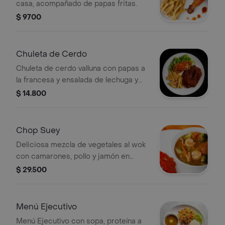
casa, acompañado de papas fritas.
$ 9700
Chuleta de Cerdo
Chuleta de cerdo valluna con papas a
la francesa y ensalada de lechuga y
tomate.
$ 14.800
Chop Suey
Deliciosa mezcla de vegetales al wok
con camarones, pollo y jamón en
salsa de la casa, acompañada con un
$ 29.500
deliciosos arroz a la valenciana!!!.
Menú Ejecutivo
Menú Ejecutivo con sopa, proteína a