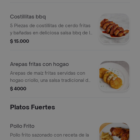
Costillitas bbq
5 Piezas de costillitas de cerdo fritas
y bañadas en deliciosa salsa bbq de la
casa.
$ 15.000
Arepas fritas con hogao
Arepas de maíz fritas servidas con
hogao criollo, una salsa tradicional de
cebolla y tomate.
$ 4000
Platos Fuertes
Pollo Frito
Pollo frito sazonado con receta de la