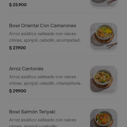
acompañado con cerdo parrillado
$ 25.900
agridulce y zucchini noodles.
Bowl Oriental Con Camarones
Arroz asiático salteado con raíces
chinas, ajonjolí, cebollín, acompañado
de camarones chilli garlic, edamame
$ 27.900
y mango.
Arroz Cantonés
Arroz asiático salteado con raíces
chinas, ajonjolí, cebollín, champiñones,
acompañado de pollo parrillado y
$ 29.900
vegetales orientales al wok.
Bowl Salmón Teriyaki
Arroz asiático salteado con raíces
chinas, ajonjolí y cebollín,