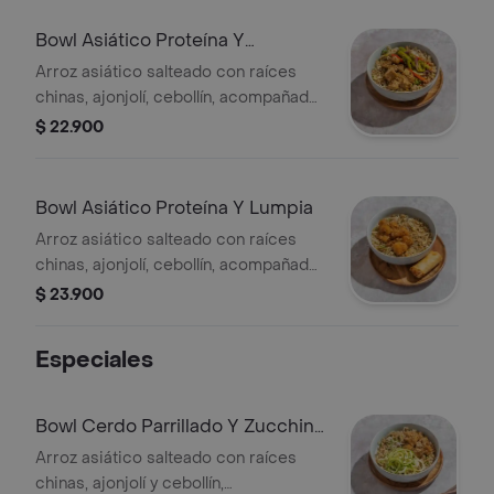
Bowl Asiático Proteína Y
Vegetales
Arroz asiático salteado con raíces
chinas, ajonjolí, cebollín, acompañado
de proteína a elección y vegetales
$ 22.900
orientales al wok.
Bowl Asiático Proteína Y Lumpia
Arroz asiático salteado con raíces
chinas, ajonjolí, cebollín, acompañado
de proteína a elección y lumpia.
$ 23.900
Especiales
Bowl Cerdo Parrillado Y Zucchini
Noodles
Arroz asiático salteado con raíces
chinas, ajonjolí y cebollín,