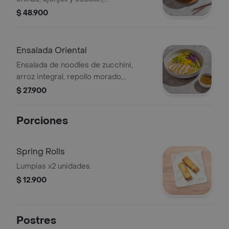
acompañado con salmón teriyaki y
$ 48.900
vegetales orientales al wok.
Ensalada Oriental
Ensalada de noodles de zucchini,
arroz integral, repollo morado,
aguacate, mango, edamame, pollo
$ 27.900
parrillado y vinagreta oriental.
Porciones
Spring Rolls
Lumpias x2 unidades.
$ 12.900
Postres