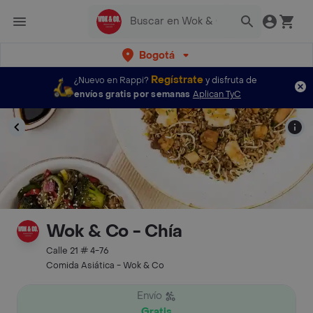
Bogotá
Regístrate
¿Nuevo en Rappi?
y disfruta de
envíos gratis por semanas
Aplican TyC
Wok & Co - Chía
Calle 21 # 4-76
Comida Asiática - Wok & Co
Envío
Gratis