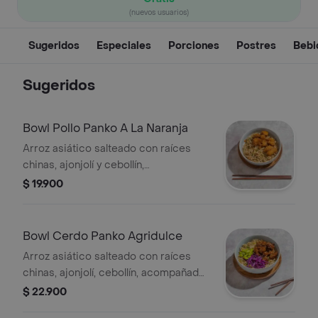
(nuevos usuarios)
Sugeridos
Especiales
Porciones
Postres
Bebi
Sugeridos
Bowl Pollo Panko A La Naranja
Arroz asiático salteado con raíces
chinas, ajonjolí y cebollín,
acompañado con pollo panko con
$ 19.900
salsa de naranja.
Bowl Cerdo Panko Agridulce
Arroz asiático salteado con raíces
chinas, ajonjolí, cebollín, acompañado
de cerdo panko y salsa oriental,
$ 22.900
edamame y repollo.