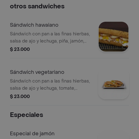
otros sandwiches
Sándwich hawaiano
Sándwich con pan a las finas hierbas,
salsa de ajo y lechuga, piña, jamón,
cerveroni y queso.
$ 23.000
Sándwich vegetariano
Sándwich con pan a las finas hierbas,
salsa de ajo y lechuga, tomate,
champiñón, maíz tierno y queso.
$ 23.000
Especiales
Especial de jamón