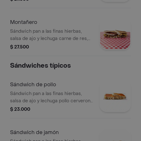
queso.
Montañero
Sándwich pan a las finas hierbas,
salsa de ajo y lechuga carne de res,
maíz tierno, champiñones, tocineta,
$ 27.500
cerveroni y queso.
Sándwiches típicos
Sándwich de pollo
Sándwich pan a las finas hierbas,
salsa de ajo y lechuga pollo cerveroni
y queso.
$ 23.000
Sándwich de jamón