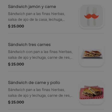
Sándwich jamón y carne
Sándwich pan a las finas hierbas,
salsa de ajo de la casa, lechuga,
crespa jamón, carne ropa vieja,
$ 25.000
cerveroni zenu y queso mozarella.
Sándwich tres carnes
Sándwich con pan a las finas hierbas,
salsa de ajo y lechuga, carne de res,
pollo, jamón, cerveroni y queso
$ 25.000
Sándwich de carne y pollo
Sándwich pan a las finas hierbas,
salsa de ajo y lechuga, carne de res,
pollo, cerveroni y queso.
$ 25.000