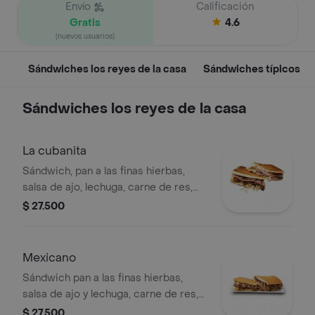
Envío
Calificación
Gratis
4.6
(nuevos usuarios)
Sándwiches los reyes de la casa
Sándwiches típicos
Sándwiches los reyes de la casa
La cubanita
Sándwich, pan a las finas hierbas,
salsa de ajo, lechuga, carne de res,
pollo, jamón, champiñones, tocineta,
$ 27.500
cerveroni y queso.
Mexicano
Sándwich pan a las finas hierbas,
salsa de ajo y lechuga, carne de res,
frijol mexicano, jalapeño, cerveroni y
$ 27.500