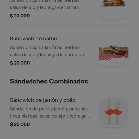
Sándwich pan a las finas hierbas,
salsa de ajo y lechuga cerveroni,
jamón y queso.
$ 23.000
Sándwich de carne
Sándwich pan a las finas hierbas,
salsa de ajo y lechuga de carne de
res, cerveroni y queso.
$ 23.000
Sándwiches Combinados
Sándwich de jamón y pollo
Sándwich de pollo y jamón, pan a las
finas hierbas, salsa de ajo y lechuga ,
cerveroni y queso.
$ 25.000