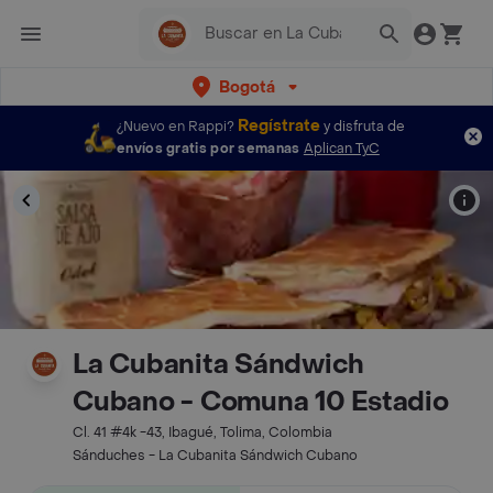
Bogotá
Regístrate
¿Nuevo en Rappi?
y disfruta de
envíos gratis por semanas
Aplican TyC
La Cubanita Sándwich
Cubano - Comuna 10 Estadio
Cl. 41 #4k -43, Ibagué, Tolima, Colombia
Sánduches - La Cubanita Sándwich Cubano