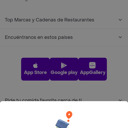
Top Marcas y Cadenas de Restaurantes
Encuéntranos en estos países
App Store
Google play
AppGallery
Pide tu comida favorita cerca de ti
Categorías