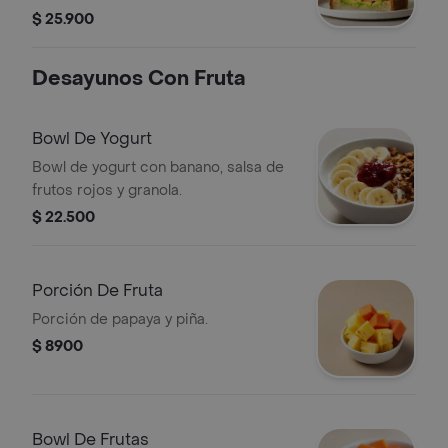
mayonesa picante.
$ 25.900
Desayunos Con Fruta
Bowl De Yogurt
Bowl de yogurt con banano, salsa de
frutos rojos y granola.
$ 22.500
Porción De Fruta
Porción de papaya y piña.
$ 8900
Bowl De Frutas