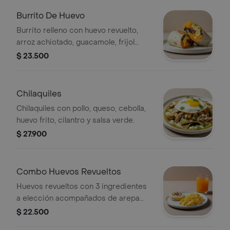
Burrito De Huevo
Burrito relleno con huevo revuelto,
arroz achiotado, guacamole, frijol
negro, pico de gallo, queso y salsa
$ 23.500
verde.
Chilaquiles
Chilaquiles con pollo, queso, cebolla,
huevo frito, cilantro y salsa verde.
$ 27.900
Combo Huevos Revueltos
Huevos revueltos con 3 ingredientes
a elección acompañados de arepa
paisa y bebida.
$ 22.500