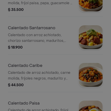
molida, fríjol paisa, papa, guacamole y
cilantro.
$ 35.500
Calentado Santarrosano
Calentado con arroz achiotado,
chorizo santarrosano, maduritos,
papa, guacamole y cilantro.
$ 18.900
Calentado Caribe
Calentado de arroz achiotado, carne
molida, fríjoles negros, madurito y
cilantro.
$ 44.500
Calentado Paisa
Calentado de arroz achiotado, frijol