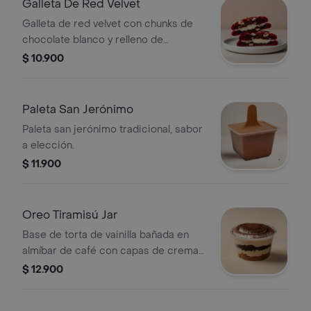
Galleta De Red Velvet
Galleta de red velvet con chunks de
chocolate blanco y relleno de
cheesecake.
$ 10.900
Paleta San Jerónimo
Paleta san jerónimo tradicional, sabor
a elección.
$ 11.900
Oreo Tiramisú Jar
Base de torta de vainilla bañada en
almíbar de café con capas de crema
de tiramisú y oreo.
$ 12.900