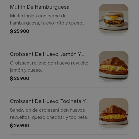
Muffin De Hamburguesa
Muffin inglés con carne de
hamburguesa, huevo frito y queso
cheddar.
$ 25.900
Croissant De Huevo, Jamón Y
Queso
Croissant relleno con huevo revuelto,
jamón y queso.
$ 25.900
Croissant De Huevo, Tocineta Y
Queso
Sandwich de croissant con huevos
revueltos, queso cheddar y tocineta
crocante.
$ 26.900