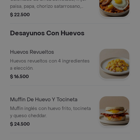
paisa, papa, chorizo satarrosano,
maduritos y huevo frito.
$ 22.500
Desayunos Con Huevos
Huevos Revueltos
Huevos revueltos con 4 ingredientes
a elección.
$ 16.500
Muffin De Huevo Y Tocineta
Muffin inglés con huevo frito, tocineta
y queso cheddar.
$ 24.500