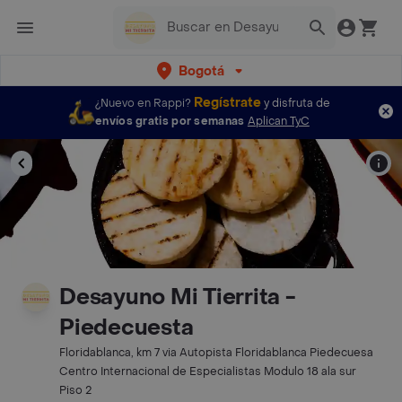
Bogotá
Regístrate
¿Nuevo en Rappi?
y disfruta de
envíos gratis por semanas
Aplican TyC
Desayuno Mi Tierrita -
Piedecuesta
Floridablanca, km 7 via Autopista Floridablanca Piedecuesa
Centro Internacional de Especialistas Modulo 18 ala sur
Piso 2