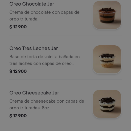
Oreo Chocolate Jar
Crema de chocolate con capas de
oreo triturada.
$ 12.900
Oreo Tres Leches Jar
Base de torta de vainilla bañada en
tres leches con capas de oreo
triturada.
$ 12.900
Oreo Cheesecake Jar
Crema de cheesecake con capas de
oreo trituradas. 8oz
$ 12.900