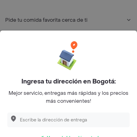
Pide tu comida favorita cerca de ti
Categorías
Únete a Rappi
Sobre Rappi
Ingresa tu dirección en Bogotá:
Mejor servicio, entregas más rápidas y los precios
Facebook
Twitter
Instagram
más convenientes!
©
2026
Rappi Inc. All rights reserved.