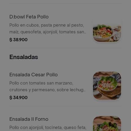
rostizadas sobre lechuga cogollo
europeo con aderezo ranch.
D.bowl Feta Pollo
Pollo en cubos, pasta penne al pesto,
maíz, quesofeta, ajonjolí, tomates san
marzano y aguacate; sobre lechuga
$ 38.900
cogollo europeo con vinagreta
campiña.
Ensaladas
Ensalada Cesar Pollo
Pollo con tomates san marzano,
crutones y parmesano, sobre lechuga
cogollo europeo en salsa césar.
$ 34.900
Ensalada Il Forno
Pollo con ajonjolí, tocineta, queso feta,