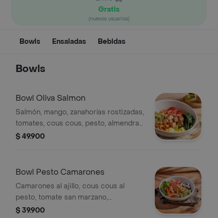
Gratis
(nuevos usuarios)
Bowls
Ensaladas
Bebidas
Bowls
Bowl Oliva Salmon
Salmón, mango, zanahorías rostizadas,
tomates, cous cous, pesto, almendra,
tomate, ajonjolí, espinacas, aderezo
$ 49.900
oriental
Bowl Pesto Camarones
Camarones al ajillo, cous cous al
pesto, tomate san marzano,
champiñones parís y zanahorias
$ 39.900