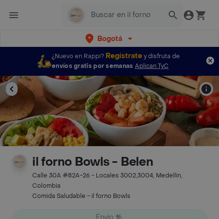
Bogotá
Regístrate
¿Nuevo en Rappi?
y disfruta de
envíos gratis por semanas
Aplican TyC
il forno Bowls - Belen
Calle 30A #82A-26 - Locales 3002,3004, Medellin,
Colombia
Comida Saludable - il forno Bowls
Envío