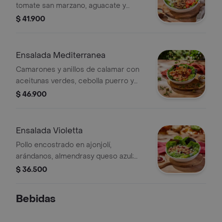
tomate san marzano, aguacate y
champiñones con balsámico,sobre
$ 41.900
lechuga cogollo europeo y vinagreta
campiña.
Ensalada Mediterranea
Camarones y anillos de calamar con
aceitunas verdes, cebolla puerro y
tomates san marzano; sobre lechuga
$ 46.900
cogollo europeo en vinagreta
mediterránea.
Ensalada Violetta
Pollo encostrado en ajonjolí,
arándanos, almendrasy queso azul;
sobre lechuga cogollo europeo en
$ 36.500
vinagreta miel mostaza y con salsa
frutos rojos.
Bebidas