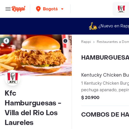
Bogotá
¿Nuevo en Rap
Rappi
Restaurantes a Dom
HAMBURGUES
Kentucky Chicken Bu
1 Kentucky Chicken Burger (1 File
pechuga apanado, pepinillos, mayonesa
Kfc
premium y mantequilla)
$ 20.900
Hamburguesas -
Villa del Rio Los
COMBOS DE H
Laureles