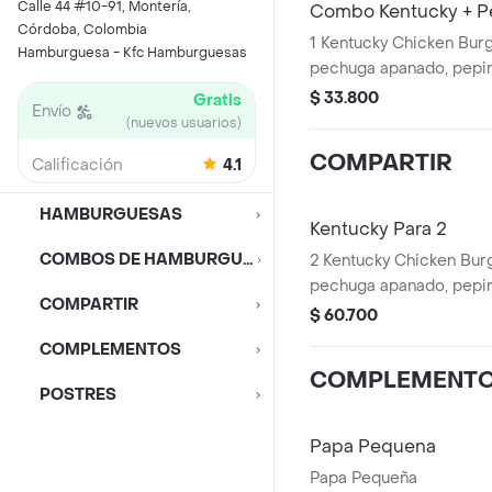
Calle 44 #10-91, Montería,
Combo Kentucky + P
Córdoba, Colombia
1 Kentucky Chicken Burg
Hamburguesa - Kfc Hamburguesas
pechuga apanado, pepinillos, mayonesa
premium y mantequilla)
$ 33.800
Gratis
Envío
+ 1 Gaseosa PET 400ml 
(nuevos usuarios)
Salsa 100g
COMPARTIR
Calificación
4.1
HAMBURGUESAS
Kentucky Para 2
COMBOS DE HAMBURGUESAS
2 Kentucky Chicken Burg
pechuga apanado, pepinillos, mayonesa
COMPARTIR
premium y mantequilla) 
$ 60.700
Pequeñas + 2 Gaseosas
COMPLEMENTOS
Avalancha Oreo
COMPLEMENT
POSTRES
Papa Pequena
Papa Pequeña