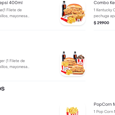
epsi 400ml
Combo Ken
e(1 Filete de
1 Kentucky C
pechuga apanado, Ensalada Coleslaw,
 + 1 Papa Pequeña
BBQ y mantequilla) + 1 Papa Pequeña + 1
$ 29.900
+ 1 Balde de
Gaseosa PE
er (1 Filete de
+ 2 Papas
 PET 400ml + 1
OS
PopCorn 
1 Pop Corn 