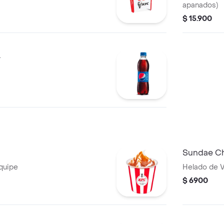
apanados)
$ 15.900
L
Sundae Ch
equipe
Helado de V
$ 6900