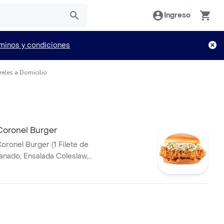
Ingreso
minos y condiciones
reles a Domicilio
Coronel Burger
oronel Burger (1 Filete de
tequilla)