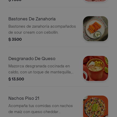
Bastones De Zanahoria
Bastones de zanahoria acompañados
de sour cream con cebollín.
$ 3500
Desgranado De Queso
Mazorca desgranada cocinada en
caldo, con un toque de mantequilla,
mayonesa y queso fresco.
$ 13.500
acompañada de polvo de chiles y
limón, servida en vaso.
Nachos Piso 21
Acompaña tus comidas con nachos
de maíz con queso cheddar