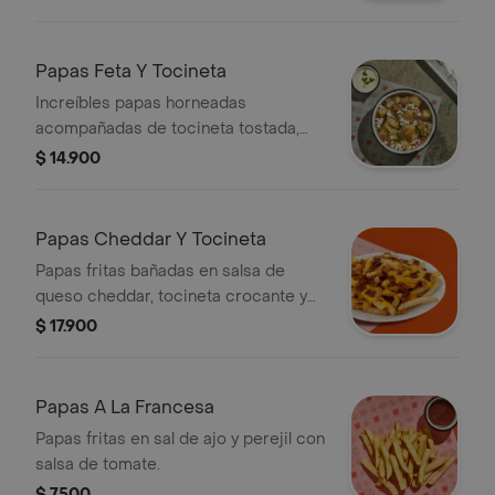
Papas Feta Y Tocineta
Increíbles papas horneadas
acompañadas de tocineta tostada,
sour cream, queso feta y cebollín.
$ 14.900
¡imperdibles!
Papas Cheddar Y Tocineta
Papas fritas bañadas en salsa de
queso cheddar, tocineta crocante y
cebollín.
$ 17.900
Papas A La Francesa
Papas fritas en sal de ajo y perejil con
salsa de tomate.
$ 7500