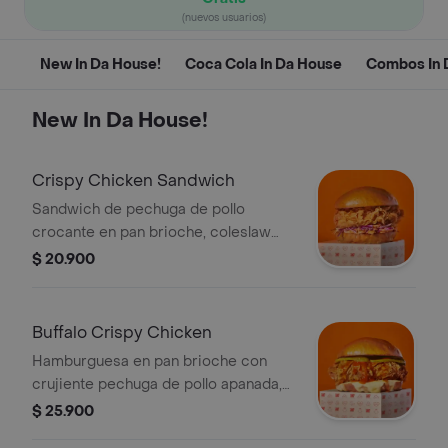
(nuevos usuarios)
New In Da House!
Coca Cola In Da House
Combos In 
New In Da House!
Crispy Chicken Sandwich
Sandwich de pechuga de pollo
crocante en pan brioche, coleslaw
(mezcla de repollo morado, zanahoria
$ 20.900
y mayo dulce) y nuestra salsa ¡brutal!
Buffalo Crispy Chicken
Hamburguesa en pan brioche con
crujiente pechuga de pollo apanada,
queso doble crema, salsa buffalo y
$ 25.900
pepinillos.