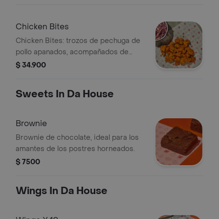
totopos y aguacate.
Chicken Bites
Chicken Bites: trozos de pechuga de
pollo apanados, acompañados de
salsa y topping a elección.
$ 34.900
Sweets In Da House
Brownie
Brownie de chocolate, ideal para los
amantes de los postres horneados.
$ 7500
Wings In Da House