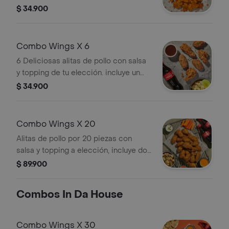
topping favoritos + coca cola sin
$ 34.900
azúcar
Combo Wings X 6
6 Deliciosas alitas de pollo con salsa
y topping de tu elección. incluye un
acompañamiento y una bebida
$ 34.900
Combo Wings X 20
Alitas de pollo por 20 piezas con
salsa y topping a elección, incluye dos
acompañamientos y dos bebidas o
$ 89.900
cerveza de tu elección.
Combos In Da House
Combo Wings X 30