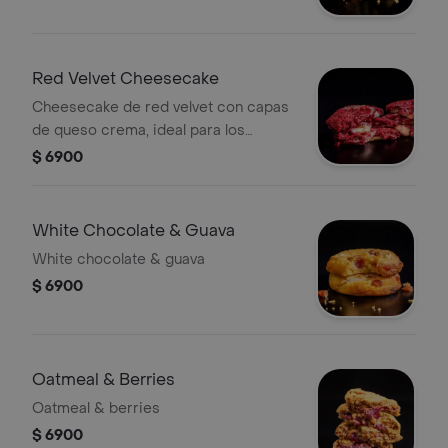
Red Velvet Cheesecake
Cheesecake de red velvet con capas
de queso crema, ideal para los
amantes de los postres horneados.
$ 6900
White Chocolate & Guava
White chocolate & guava
$ 6900
Oatmeal & Berries
Oatmeal & berries
$ 6900