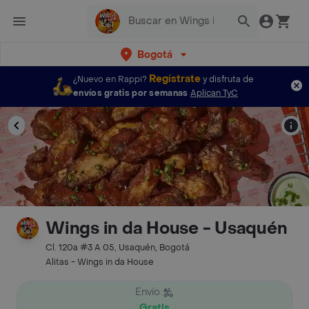
Bogotá
Regístrate
¿Nuevo en Rappi?
y disfruta de
envíos gratis por semanas
Aplican TyC
Wings in da House - Usaquén
Cl. 120a #3 A 05, Usaquén, Bogotá
Alitas - Wings in da House
Envío
Gratis