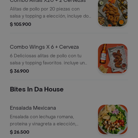
Combo Alitas X20 + 2 Cervezas
Alitas de pollo por 20 piezas con
salsa y topping a elección, incluye dos
acompañamientos y dos cervezas a
$ 105.900
elección.
Combo Wings X 6 + Cerveza
6 Deliciosas alitas de pollo con tu
salsa y topping favoritos. incluye un
acompañamiento y cerveza de tu
$ 36.900
elección
Bites In Da House
Ensalada Mexicana
Ensalada con lechuga romana,
proteína y vinagreta a elección,
cebolla morada, tomate cherry,
$ 26.500