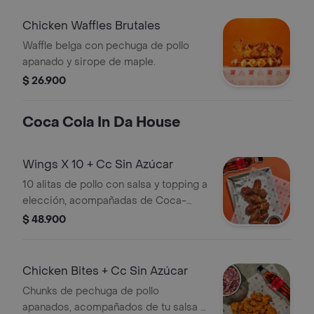
Chicken Waffles Brutales
Waffle belga con pechuga de pollo
apanado y sirope de maple.
$ 26.900
Coca Cola In Da House
Wings X 10 + Cc Sin Azúcar
10 alitas de pollo con salsa y topping a
elección, acompañadas de Coca-
Cola sin azúcar.
$ 48.900
Chicken Bites + Cc Sin Azúcar
Chunks de pechuga de pollo
apanados, acompañados de tu salsa y