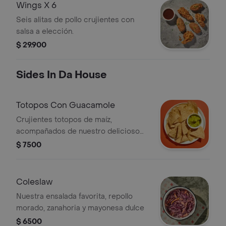
Wings X 6
Seis alitas de pollo crujientes con
salsa a elección.
$ 29.900
Sides In Da House
Totopos Con Guacamole
Crujientes totopos de maíz,
acompañados de nuestro delicioso
guacamole
$ 7500
Coleslaw
Nuestra ensalada favorita, repollo
morado, zanahoria y mayonesa dulce
$ 6500