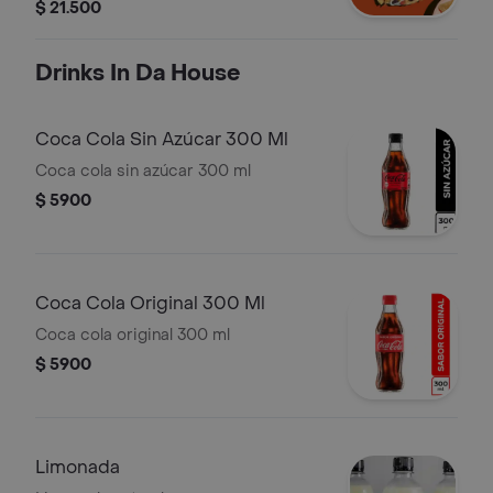
derretido, frijol negro, pico de gallo,
$ 21.500
jalapeños, suero costeño, guacamole
y pimienta
Drinks In Da House
Coca Cola Sin Azúcar 300 Ml
Coca cola sin azúcar 300 ml
$ 5900
Coca Cola Original 300 Ml
Coca cola original 300 ml
$ 5900
Limonada