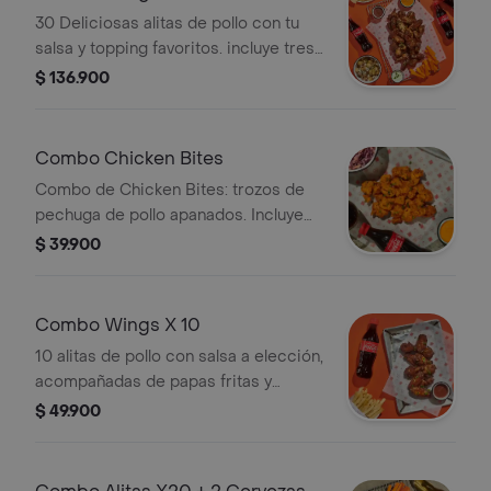
30 Deliciosas alitas de pollo con tu
salsa y topping favoritos. incluye tres
acompañamientos y tres bebidas de
$ 136.900
tu elección
Combo Chicken Bites
Combo de Chicken Bites: trozos de
pechuga de pollo apanados. Incluye
salsa, topping, acompañamiento y
$ 39.900
bebida a elección.
Combo Wings X 10
10 alitas de pollo con salsa a elección,
acompañadas de papas fritas y
bebida. Incluye topping opcional.
$ 49.900