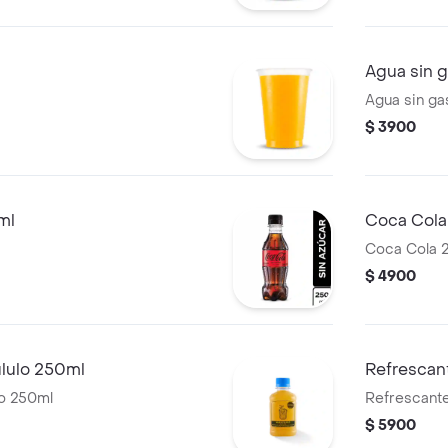
Agua sin 
Agua sin ga
$ 3900
ml
Coca Cola
Coca Cola 
$ 4900
ululo 250ml
Refrescan
lo 250ml
Refrescant
$ 5900