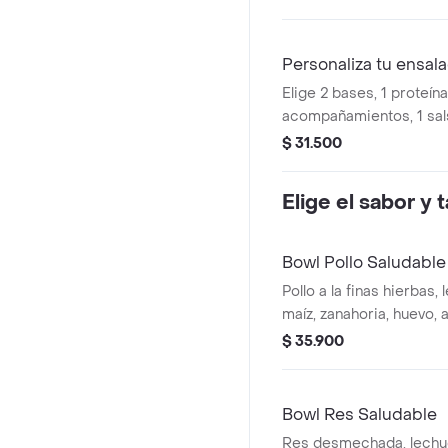
Personaliza tu ensa
Elige 2 bases, 1 proteína
acompañamientos, 1 sal
$ 31.500
Elige el sabor y
Bowl Pollo Saludable
Pollo a la finas hierbas,
maíz, zanahoria, huevo, a
salsa verde
$ 35.900
Bowl Res Saludable
Res desmechada, lechug