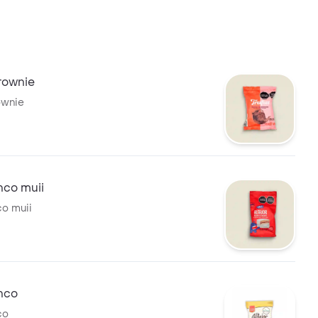
rownie
ownie
anco muii
co muii
anco
co