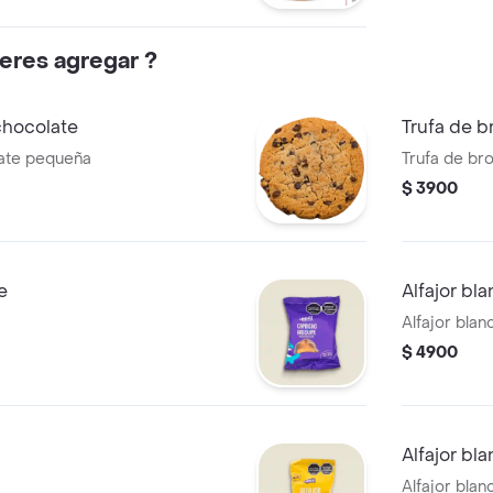
eres agregar ?
chocolate
Trufa de b
late pequeña
Trufa de br
$ 3900
e
Alfajor bl
Alfajor blan
$ 4900
Alfajor bl
Alfajor blan