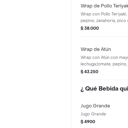
Wrap de Pollo Teriyak
Wrap con Pollo Teriyaki,
pepino, zanahoria, pico 
guacamole en tortilla de
$ 38.000
Wrap de Atún
Wrap con Atún con mayo
lechuga,tomate, pepino,
de gallo, maíz y guacamo
$ 43.250
harina de trigo.
¿ Qué Bebida qui
Jugo Grande
Jugo Grande
$ 4900