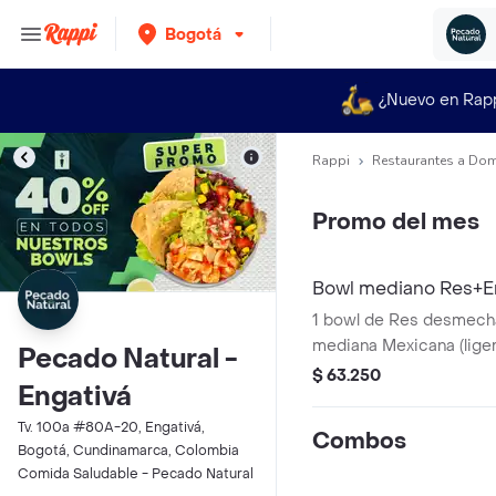
Bogotá
¿Nuevo en Rap
Rappi
Restaurantes a Dom
Promo del mes
Bowl mediano Res+E
1 bowl de Res desmech
mediana Mexicana (lige
Pecado Natural -
$ 63.250
Engativá
Tv. 100a #80A-20, Engativá,
Combos
Bogotá, Cundinamarca, Colombia
Comida Saludable - Pecado Natural