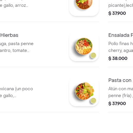
 gallo, arroz
picante),lec
nachos, arro
$ 37.900
 Hierbas
Ensalada P
huga, pasta penne
Pollo finas 
lantro, tomate
cherry, agua
 huevo y salsa
base de le
$ 38.000
Pasta con
exicana (un poco
Atún con ma
 gallo,
penne (fría)
 maíz, lechuga y
guacamole y
$ 37.900