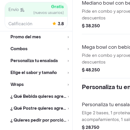
Mediano bowl con be
Gratis
Envío
Pide en combo y aprove
(nuevos usuarios)
descuentos
Calificación
3.8
$ 38.250
Promo del mes
Mega bowl con bebid
Combos
Pide en combo y aprove
Personaliza tu ensalada
descuentos
$ 48.250
Elige el sabor y tamaño
Wraps
Personaliza tu e
¿ Qué Bebida quieres agregar ?
Personaliza tu ensal
¿ Qué Postre quieres agregar ?
Elige 2 bases, 1 proteína
acompañamientos, 1 sal
¿ Quieres pedir por porción ?
$ 28.750