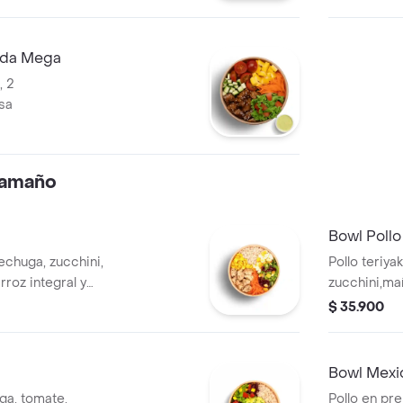
lada Mega
, 2
sa
 tamaño
Bowl Pollo
 lechuga, zucchini,
Pollo teriyak
rroz integral y
zucchini,maí
integral y s
$ 35.900
Bowl Mexi
a, tomate,
Pollo en pr