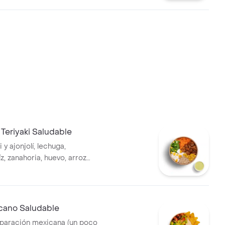
 Teriyaki Saludable
i y ajonjolí, lechuga,
z, zanahoria, huevo, arroz
alsa verde
cano Saludable
eparación mexicana (un poco