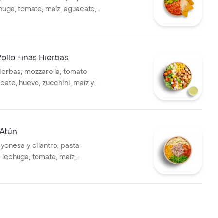
huga, tomate, maíz, aguacate,
z integral y salsa verde
ollo Finas Hierbas
hierbas, mozzarella, tomate
cate, huevo, zucchini, maíz y
chuga
 Atún
yonesa y cilantro, pasta
 , lechuga, tomate, maíz,
 salsa verde