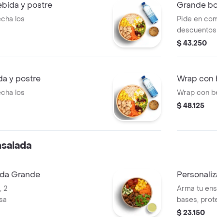
bida y postre
Grande bo
cha los
Pide en com
descuentos
$ 43.250
a y postre
Wrap con 
cha los
Wrap con be
$ 48.125
nsalada
ada Grande
Personaliz
, 2
Arma tu ens
sa
bases, prot
salsa.
$ 23.150