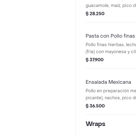
guacamole, maíz, pico de
integral y salsa verde
$ 28.250
Pasta con Pollo finas
Pollo finas hierbas, lec
(fría) con mayonesa y ci
cherry,mozzarella, maíz,
$ 37.900
verde
Ensalada Mexicana
Pollo en preparación m
picante), nachos, pico de
guacamole, mozzarrella,
$ 36.500
salsa verde
Wraps