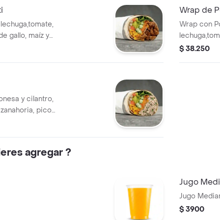
i
Wrap de Po
 lechuga,tomate,
Wrap con Po
de gallo, maíz y
lechuga,tom
 harina de trigo.
de gallo, ma
$ 38.250
harina de tr
nesa y cilantro,
 zanahoria, pico
le en tortilla de
eres agregar ?
Jugo Med
Jugo Media
$ 3900