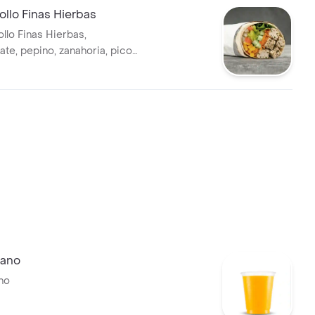
llo Finas Hierbas
llo Finas Hierbas,
ate, pepino, zanahoria, pico
íz y guacamole en tortilla de
igo.
iano
no