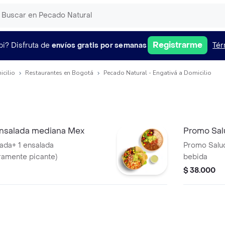
Registrarme
pi?
Disfruta de
envíos gratis por semanas
Tér
icilio
Restaurantes en Bogotá
Pecado Natural - Engativá a Domicilio
nsalada mediana Mex
Promo Salu
ada+ 1 ensalada
Promo Salud
ramente picante)
bebida
$ 38.000