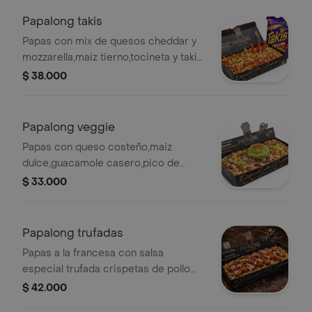
Papalong takis
Papas con mix de quesos cheddar y
mozzarella,maiz tierno,tocineta y takis
molidos.salsas de la casa maiz dulce y
$ 38.000
mayo.
Papalong veggie
Papas con queso costeño,maiz
dulce,guacamole casero,pico de
gallo,cebolla frita tostada y salsas de
$ 33.000
la casa ajo y rosada.
Papalong trufadas
Papas a la francesa con salsa
especial trufada crispetas de pollo
apanado tocineta aceite de trufa
$ 42.000
queso parmessano y cilantro.