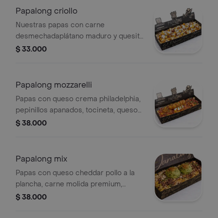
Papalong criollo
Nuestras papas con carne
desmechadaplátano maduro y quesito
rayado.salsas de la casa mostaza
$ 33.000
dulce,miel y bbq .
Papalong mozzarelli
Papas con queso crema philadelphia,
pepinillos apanados, tocineta, queso
cheddar, salsa mayo ahumada, honey
$ 38.000
bbq.
Papalong mix
Papas con queso cheddar pollo a la
plancha, carne molida premium,
guacamole casero , salsas de la casa
$ 38.000
mayo ahumada, maíz.