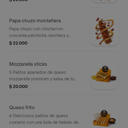
queso.
Papa chuzo montañera
Papa chuzo con chicharron
crocante,salchicha ranchera y
huevitos de codorniz salsas de la
$ 22.000
casa bbq rosada y piña
Mozzarella sticks
5 Palitos apanados de queso
mozzarella premium y salsa de tu
elección
$ 20.000
Queso frito
6 Deliciosos palitos de queso
costeno con una bola de helado de