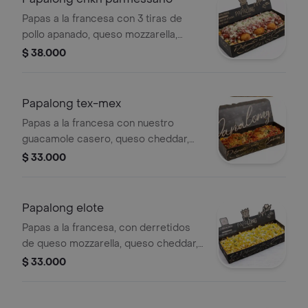
Papas a la francesa con 3 tiras de
pollo apanado, queso mozzarella,
pasta de tomate, queso parmesano,
$ 38.000
cilantro.
Papalong tex-mex
Papas a la francesa con nuestro
guacamole casero, queso cheddar,
tocineta, jalapeños frescos, salsa de
$ 33.000
nacho queso, ajo y chipotle.
Papalong elote
Papas a la francesa, con derretidos
de queso mozzarella, queso cheddar,
maíz tierno, salsa de la casa mayo,
$ 33.000
maíz dulce.