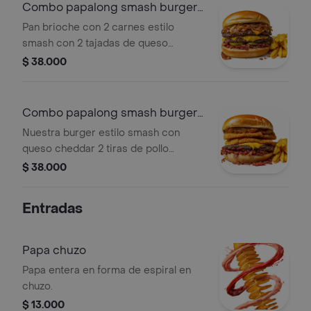
Combo papalong smash burger
doble
Pan brioche con 2 carnes estilo
smash con 2 tajadas de queso
cheddar tocineta pepinillos ensalada
$ 38.000
y cebolla caramelizada.salsas de la
casa ajo y mayo ahumada. viene con
150 gr papas .
Combo papalong smash burger
mix
Nuestra burger estilo smash con
queso cheddar 2 tiras de pollo
apanado tocineta y cebolla
$ 38.000
caramelizada,y salsas de la casa mayo
ahumada ajo y mostaza dulce.
Entradas
Papa chuzo
Papa entera en forma de espiral en
chuzo.
$ 13.000