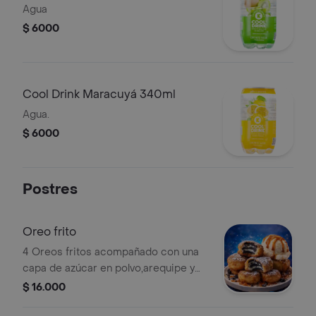
Agua
$ 6000
Cool Drink Maracuyá 340ml
Agua.
$ 6000
Postres
Oreo frito
4 Oreos fritos acompañado con una
capa de azúcar en polvo,arequipe y
una bola de helado.
$ 16.000