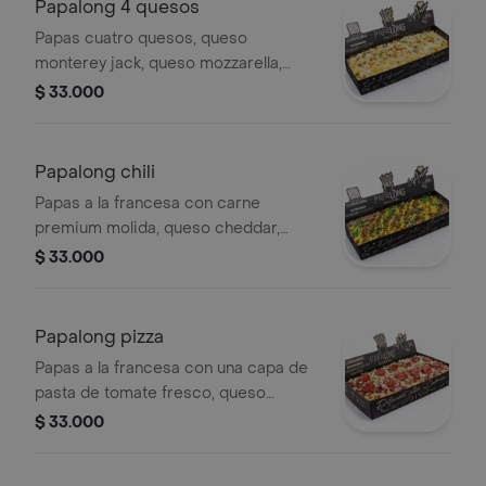
Papalong 4 quesos
Papas cuatro quesos, queso
monterey jack, queso mozzarella,
queso cheddar queso parmesano,
$ 33.000
salsa maíz dulce.
Papalong chili
Papas a la francesa con carne
premium molida, queso cheddar,
salsas de la casa ajo bbq y nacho
$ 33.000
queso.
Papalong pizza
Papas a la francesa con una capa de
pasta de tomate fresco, queso
mozzarella, pepperoni, queso
$ 33.000
parmesano, cilantro.