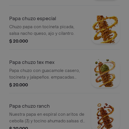
Papa chuzo especial
Chuzo papa con tocineta picada,
salsa nacho queso, ajo y cilantro.
$ 20.000
Papa chuzo tex mex
Papa chuzo con guacamole casero,
tocineta y jalapeños. empacadas
aparte y salsas de la casa chipotle y
$ 20.000
nacho queso.
Papa chuzo ranch
Nuestra papa en espiral con aritos de
cebolla (3) y tocino ahumado.salsas de
la casa mayo ahumada,bbq y nacho
$ 20.000