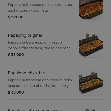
Papas a la francesa con nuestra salsa
nacho queso y tocineta.
$ 29.000
Papalong original
Papas a la francesa,con nuestra
cebolla frita tostada, queso cheddar,
tocineta, salsa mostaza dulce, salsa
$ 33.000
rosada.
Papalong chkn-tart
Papas a la francesa con tiras de pollo
apanado, queso cheddar, tocineta y
nuestra tártara casera con miel y
$ 38.000
mostaza dulce.
Papalong chkn parmessano