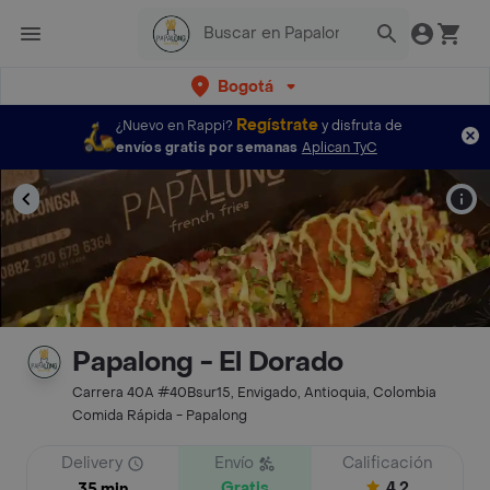
Bogotá
Regístrate
¿Nuevo en Rappi?
y disfruta de
envíos gratis por semanas
Aplican TyC
Papalong - El Dorado
Carrera 40A #40Bsur15, Envigado, Antioquia, Colombia
Comida Rápida - Papalong
Delivery
Envío
Calificación
Gratis
4.2
35 min