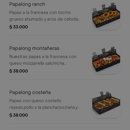
Papalong ranch
Papas a la francesa con tocino
grueso ahumado y aros de cebolla
apanados salsa nacho queso,
$ 33.000
mayonesa ahumada y bbq hennessy.
Papalong montañeras
Nuestras papas a la francesa con
queso mozzarella salchicha
ranchera,chicharron
$ 38.000
crocante,tocineta,ripio de papa y
huevitos de codorniz.salsas de la
casa bbq rosada y piña
Papalong costeña
Papas con queso costeño
rayado,pollo a la plancha,tocineta,y
palitos apanados de queso
$ 38.000
costeño,salsas de la casa suero
costeño rosada y bbq.