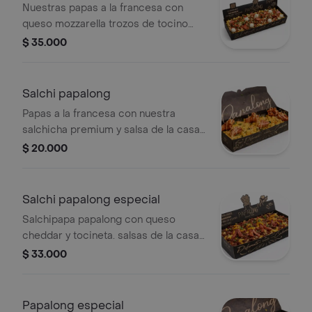
Nuestras papas a la francesa con
queso mozzarella trozos de tocino
salchicha ranchera huevitos de
$ 35.000
codorniz chimichurri casero y salsas
de la casa rosada y blanca.
Salchi papalong
Papas a la francesa con nuestra
salchicha premium y salsa de la casa
rosada.
$ 20.000
Salchi papalong especial
Salchipapa papalong con queso
cheddar y tocineta. salsas de la casa
mayo ahumada y maiz dulce.
$ 33.000
Papalong especial