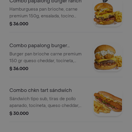
Combo papalong burger ranch
Hamburguesa pan brioche, carne
premium 150g, ensalada, tocino
ahumado y aros de cebolla. salsas
$ 36.000
mayo, bbq y nacho queso más 150 gr
papas.
Combo papalong burger
mozzarelli
Burger pan brioche carne premium
150 gr queso cheddar, tocineta,
pepinillos, queso crema philadelphia,2
$ 36.000
mozzarella sticks, salsa de la casa
mayo ahumada bbq, vienen con 150 gr
de papas.
Combo chkn tart sándwich
Sándwich tipo sub, tiras de pollo
apanado, tocineta, queso cheddar,
pepinillos, salsas de la casa, maíz,
$ 30.000
miel, 150g papas.