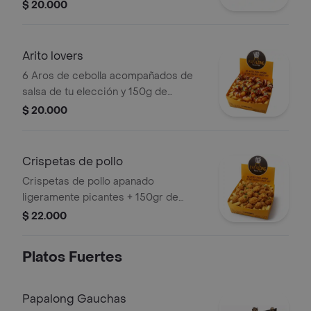
vainilla y arequipe.
$ 20.000
Arito lovers
6 Aros de cebolla acompañados de
salsa de tu elección y 150g de
nuestras papas a la francesa.
$ 20.000
Crispetas de pollo
Crispetas de pollo apanado
ligeramente picantes + 150gr de
papas.
$ 22.000
Platos Fuertes
Papalong Gauchas