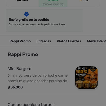
(nuevos usuarios)
Envío gratis en tu pedido
Disfruta este descuento en tu pedido y recíbelo
en minutos.
Rappi Promo
Entradas
Platos Fuertes
Menú Infant
Rappi Promo
Mini Burgers
6 mini burgers de pan brioche carne
premium queso cheddar porcion de
150 gr de papas. escoge tu salsa para
$ 36.000
dipear.
Combo papalong burger