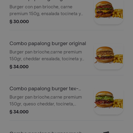
especial
Burger con pan brioche, carne
premium 150g, ensalada tocineta y
queso cheddar. salsas mayo y nacho
$ 30.000
queso más 150 gr papas.
Combo papalong burger original
Burger pan brioche,carne premium
150gr, cheddar ensalada, tocineta y
cebolla frita tostada. salsa maíz dulce,
$ 34.000
nacho queso y miel más 150 gr papas.
Combo papalong burger tex-
mex
Burger pan brioche,carne premium
150gr, queso cheddar, tocineta,
guacamole y jalapeños. salsa ajo y
$ 34.000
nacho queso más 150 gr papas.