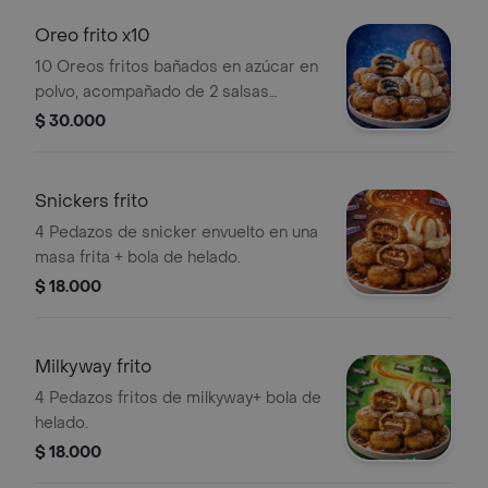
Oreo frito x10
10 Oreos fritos bañados en azúcar en
polvo, acompañado de 2 salsas
dulces de tu elección y bola de
$ 30.000
helado.
Snickers frito
4 Pedazos de snicker envuelto en una
masa frita + bola de helado.
$ 18.000
Milkyway frito
4 Pedazos fritos de milkyway+ bola de
helado.
$ 18.000