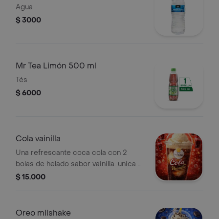
Agua
$ 3000
Mr Tea Limón 500 ml
Tés
$ 6000
Cola vainilla
Una refrescante coca cola con 2
bolas de helado sabor vainilla. unica y
deliciosa!.
$ 15.000
Oreo milshake