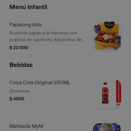
Menú Infantil
Papalong kids
Nuestras papas a la francesa con
pulpitos de salchicha (6)huevitos de
codorniz (4) y salsas de la casa
$ 22.000
rosada y piña viene con cajita de jugo
hit
Bebidas
Coca Cola Original 250ML
Gaseosas
$ 4500
Malteada MyM