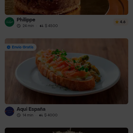
Philippe
4.6
24 min
·
$ 4500
Envío Gratis
Aqui España
14 min
·
$ 4000