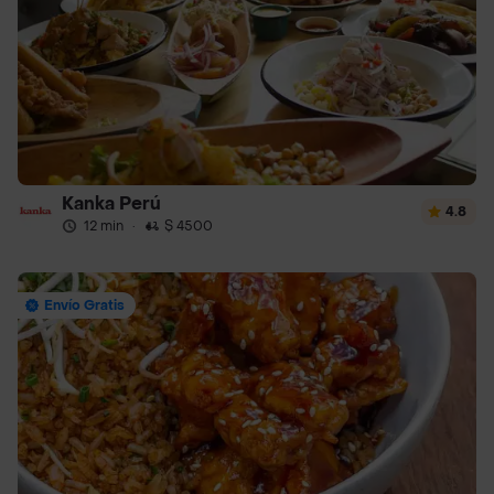
Kanka Perú
4.8
12 min
·
$ 4500
Envío Gratis