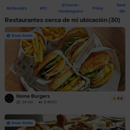
El Corral -
Sandwi
McDonald's
KFC
Frisby
Hamburguesa
Qban
Restaurantes cerca de mi ubicación
(30)
Envío Gratis
Home Burgers
4.6
24 min
·
$ 4000
Envío Gratis