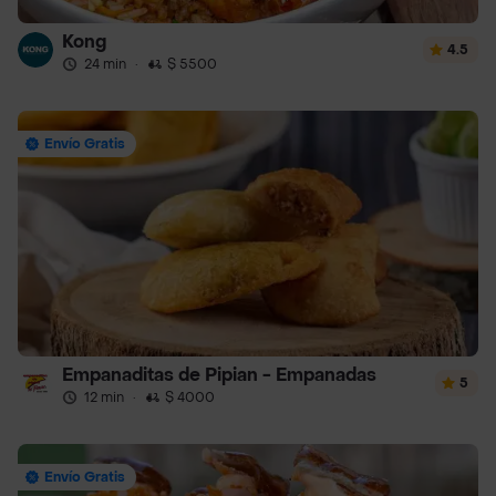
Kong
4.5
24 min
·
$ 5500
Envío Gratis
Empanaditas de Pipian - Empanadas
5
12 min
·
$ 4000
Envío Gratis