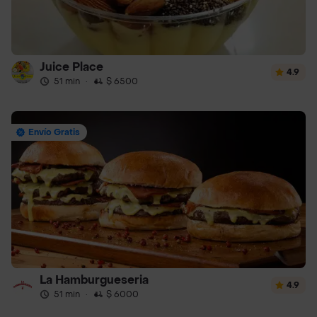
Juice Place
4.9
51 min
·
$ 6500
Envío Gratis
La Hamburgueseria
4.9
51 min
·
$ 6000