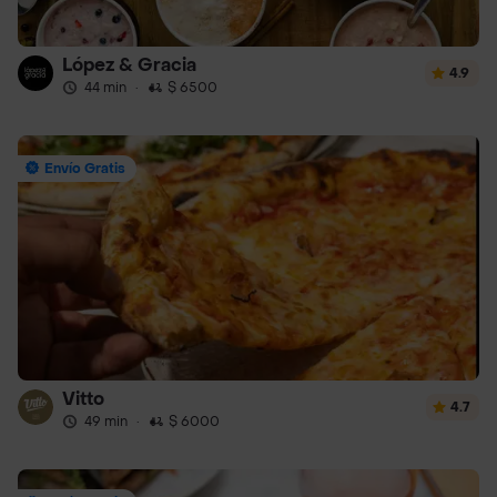
López & Gracia
4.9
44 min
·
$ 6500
Envío Gratis
Vitto
4.7
49 min
·
$ 6000