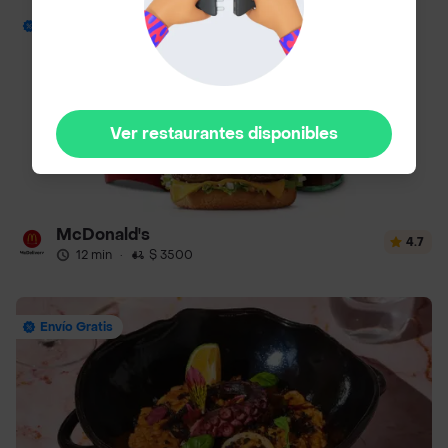
Envío Gratis
Ver restaurantes disponibles
McDonald's
4.7
12 min
·
$ 3500
Envío Gratis