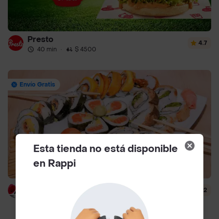
Presto
4.7
40 min
·
$ 4500
Envío Gratis
Esta tienda no está disponible
en Rappi
Hanashi Sushi
4.2
51 min
·
$ 6500