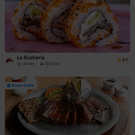
La Sushería
4.7
44 min
·
$ 6000
Envío Gratis