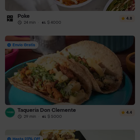
Poke
4.8
24 min
·
$ 4000
Envío Gratis
Taquería Don Clemente
4.4
29 min
·
$ 5000
Hasta 23% Off