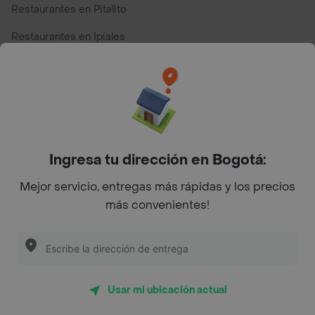
Restaurantes en Pitalito
Restaurantes en Ipiales
Restaurantes en San Andres
Restaurantes cerca de mi para pedir Comida a Domicilio -
Top Marcas y Cadenas de Restaurantes
Ingresa tu dirección en Bogotá:
Encuéntranos en estos países
Mejor servicio, entregas más rápidas y los precios
más convenientes!
App Store
Google play
AppGallery
Usar mi ubicación actual