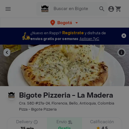
Bogotá
Regístrate
¿Nuevo en Rappi?
y disfruta de
envíos gratis por semanas
Aplican TyC
Bigote Pizzeria - La Madera
Cra. 58D #27a-24, Florencia, Bello, Antioquia, Colombia
Pizza - Bigote Pizzeria
Delivery
Envío
Calificación
Gratis
4.5
35 min