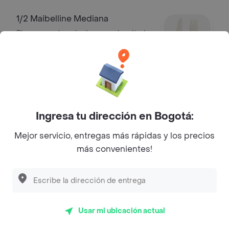
1/2 Maibelline Mediana
Pizzas. puedes elegir segunda mitad.
-20%
$ 47.200
$ 59.000
1/2 Margarita Mediana
Pizzas. puedes elegir segunda mitad.
Ingresa tu dirección en Bogotá:
-20%
$ 45.600
$ 57.000
Mejor servicio, entregas más rápidas y los precios
más convenientes!
1/2 Mexicana Mediana
Pizzas. puedes elegir segunda mitad.
-20%
$ 50.400
$ 63.000
Usar mi ubicación actual