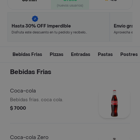
(nuevos usuarios)
Hasta 30% OFF imperdible
Envío gratis
Disfruta este descuento en tu pedido y recíbelo
Aprovecha este d
en minutos.
y ahorra.
Bebidas Frias
Pizzas
Entradas
Pastas
Postres
Bebidas Frias
Coca-cola
Bebidas frias. coca cola.
$ 7000
Coca-cola Zero