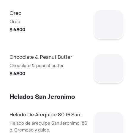
Oreo
Oreo
$ 6.900
Chocolate & Peanut Butter
Chocolate & peanut butter
$ 6.900
Helados San Jeronimo
Helado De Arequipe 80 G San
Jeronimo
Helado de arequipe San Jeronimo, 80
g. Cremoso y dulce.