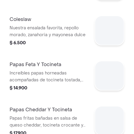
Coleslaw
Nuestra ensalada favorita, repollo
morado, zanahoria y mayonesa dulce
$ 6.500
Papas Feta Y Tocineta
Increíbles papas horneadas
acompañadas de tocineta tostada,
sour cream, queso feta y cebollín.
$ 14.900
¡imperdibles!
Papas Cheddar Y Tocineta
Papas fritas bañadas en salsa de
queso cheddar, tocineta crocante y
cebollín.
$ 17.900