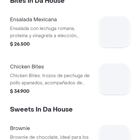
Bites In Da House
Ensalada Mexicana
Ensalada con lechuga romana,
proteína y vinagreta a elección,
cebolla morada, tomate cherry,
$ 26.500
totopos y aguacate.
Chicken Bites
Chicken Bites: trozos de pechuga de
pollo apanados, acompañados de
salsa y topping a elección.
$ 34.900
Sweets In Da House
Brownie
Brownie de chocolate, ideal para los