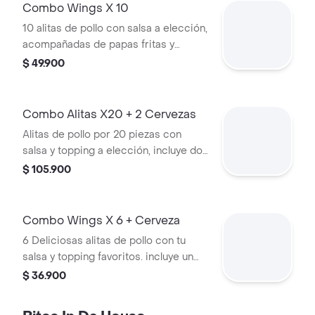
Combo Wings X 10
10 alitas de pollo con salsa a elección,
acompañadas de papas fritas y
bebida. Incluye topping opcional.
$ 49.900
Combo Alitas X20 + 2 Cervezas
Alitas de pollo por 20 piezas con
salsa y topping a elección, incluye dos
acompañamientos y dos cervezas a
$ 105.900
elección.
Combo Wings X 6 + Cerveza
6 Deliciosas alitas de pollo con tu
salsa y topping favoritos. incluye un
acompañamiento y cerveza de tu
$ 36.900
elección