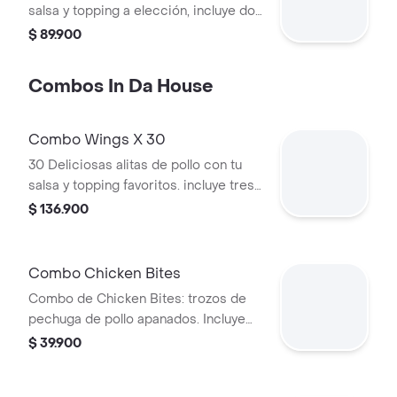
salsa y topping a elección, incluye dos
acompañamientos y dos bebidas o
$ 89.900
cerveza de tu elección.
Combos In Da House
Combo Wings X 30
30 Deliciosas alitas de pollo con tu
salsa y topping favoritos. incluye tres
acompañamientos y tres bebidas de
$ 136.900
tu elección
Combo Chicken Bites
Combo de Chicken Bites: trozos de
pechuga de pollo apanados. Incluye
salsa, topping, acompañamiento y
$ 39.900
bebida a elección.