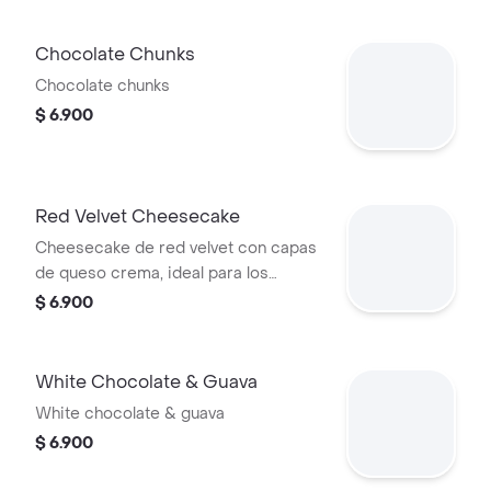
Chocolate Chunks
Chocolate chunks
$ 6.900
Red Velvet Cheesecake
Cheesecake de red velvet con capas
de queso crema, ideal para los
amantes de los postres horneados.
$ 6.900
White Chocolate & Guava
White chocolate & guava
$ 6.900