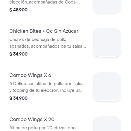
elección, acompañadas de Coca-
Cola sin azúcar.
$ 48.900
Chicken Bites + Cc Sin Azúcar
Chunks de pechuga de pollo
apanados, acompañados de tu salsa y
topping favoritos + coca cola sin
$ 34.900
azúcar
Combo Wings X 6
6 Deliciosas alitas de pollo con salsa
y topping de tu elección. incluye un
acompañamiento y una bebida
$ 34.900
Combo Wings X 20
Alitas de pollo por 20 piezas con