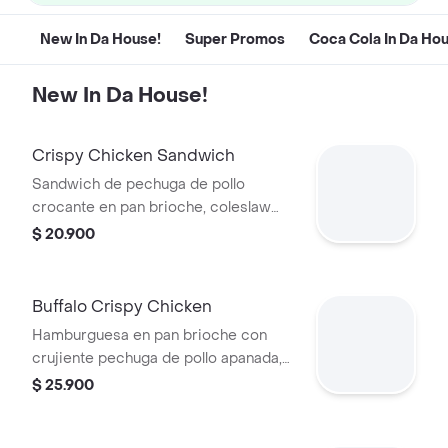
New In Da House!
Super Promos
Coca Cola In Da Ho
New In Da House!
Crispy Chicken Sandwich
Sandwich de pechuga de pollo
crocante en pan brioche, coleslaw
(mezcla de repollo morado, zanahoria
$ 20.900
y mayo dulce) y nuestra salsa ¡brutal!
Buffalo Crispy Chicken
Hamburguesa en pan brioche con
crujiente pechuga de pollo apanada,
queso doble crema, salsa buffalo y
$ 25.900
pepinillos.