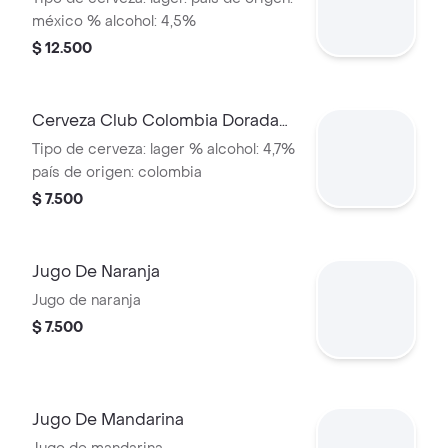
méxico % alcohol: 4,5%
$ 12.500
Cerveza Club Colombia Dorada
Lata 330ml
Tipo de cerveza: lager % alcohol: 4,7%
país de origen: colombia
$ 7.500
Jugo De Naranja
Jugo de naranja
$ 7.500
Jugo De Mandarina