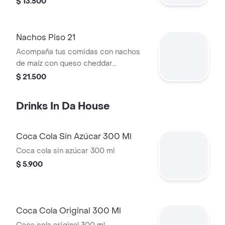
$ 13.500
acompañada de polvo de chiles y
limón, servida en vaso.
Nachos Piso 21
Acompaña tus comidas con nachos
de maíz con queso cheddar
derretido, frijol negro, pico de gallo,
$ 21.500
jalapeños, suero costeño, guacamole
y pimienta
Drinks In Da House
Coca Cola Sin Azúcar 300 Ml
Coca cola sin azúcar 300 ml
$ 5.900
Coca Cola Original 300 Ml