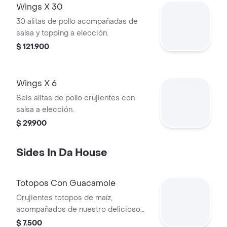
Wings X 30
30 alitas de pollo acompañadas de
salsa y topping a elección.
$ 121.900
Wings X 6
Seis alitas de pollo crujientes con
salsa a elección.
$ 29.900
Sides In Da House
Totopos Con Guacamole
Crujientes totopos de maíz,
acompañados de nuestro delicioso
guacamole
$ 7.500