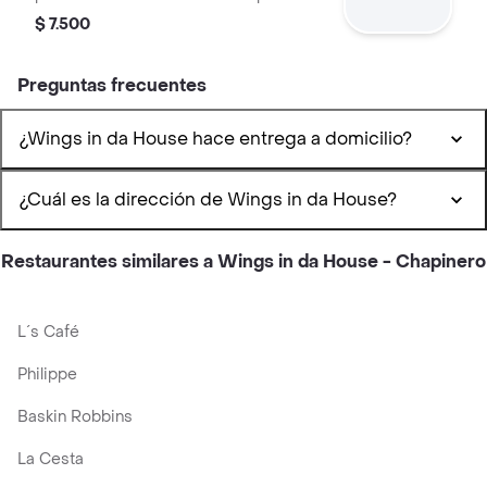
disfrutar en cualquier momento.
$ 7.500
Preguntas frecuentes
¿Wings in da House hace entrega a domicilio?
¿Cuál es la dirección de Wings in da House?
Restaurantes similares a Wings in da House - Chapinero
L´s Café
Philippe
Baskin Robbins
La Cesta