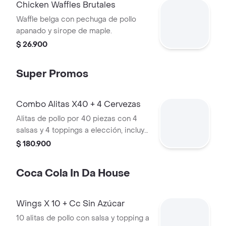
Chicken Waffles Brutales
Waffle belga con pechuga de pollo
apanado y sirope de maple.
$ 26.900
Super Promos
Combo Alitas X40 + 4 Cervezas
Alitas de pollo por 40 piezas con 4
salsas y 4 toppings a elección, incluye
4 acompañamientos y 4 cervezas a
$ 180.900
elección.
Coca Cola In Da House
Wings X 10 + Cc Sin Azúcar
10 alitas de pollo con salsa y topping a