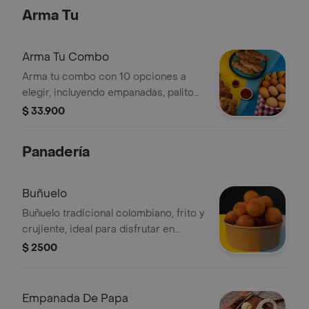
Arma Tu
Arma Tu Combo
Arma tu combo con 10 opciones a
elegir, incluyendo empanadas, palitos
de queso y buñuelos.
$ 33.900
Panadería
Buñuelo
Buñuelo tradicional colombiano, frito y
crujiente, ideal para disfrutar en
cualquier momento.
$ 2500
Empanada De Papa