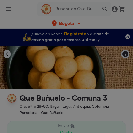
Bogotá
Regístrate
¿Nuevo en Rappi?
y disfruta de
envíos gratis por semanas
Aplican TyC
Que Buñuelo - Comuna 3
Cra. 69 #28-80, Itagüi, Itagüí, Antioquia, Colombia
Panadería - Que Buñuelo
Envío
Gratis