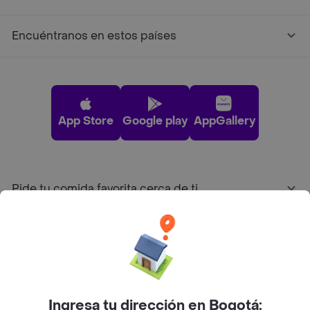
Encuéntranos en estos países
App Store
Google play
AppGallery
Pide tu comida favorita cerca de ti
Categorías
Únete a Rappi
Ingresa tu dirección en Bogotá: