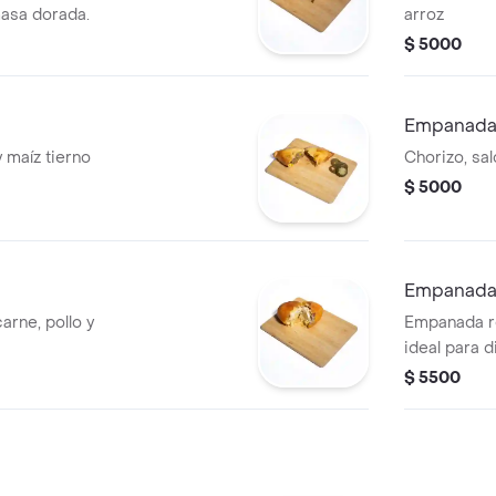
masa dorada.
arroz
$ 5000
Empanada
 maíz tierno
Chorizo, sa
$ 5000
Empanada 
arne, pollo y
Empanada re
ideal para 
snack.
$ 5500