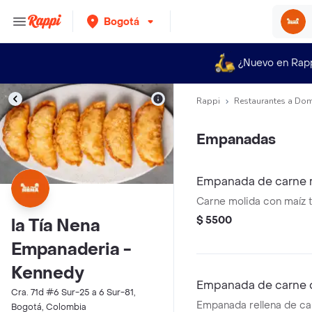
Bogotá
¿Nuevo en Rap
Rappi
Restaurantes a Dom
Empanadas
Empanada de carne 
Carne molida con maíz t
$ 5500
la Tía Nena
Empanaderia -
Kennedy
Empanada de carne
Cra. 71d #6 Sur-25 a 6 Sur-81,
Empanada rellena de c
Bogotá, Colombia