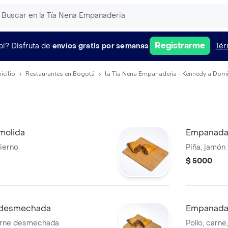
Registrarme
pi?
Disfruta de
envíos gratis por semanas
Tér
icilio
Restaurantes en Bogotá
la Tía Nena Empanaderia - Kennedy a Domi
molida
Empanada
ierno
Piña, jamón
$ 5000
 desmechada
Empanada 
arne desmechada
Pollo, carne