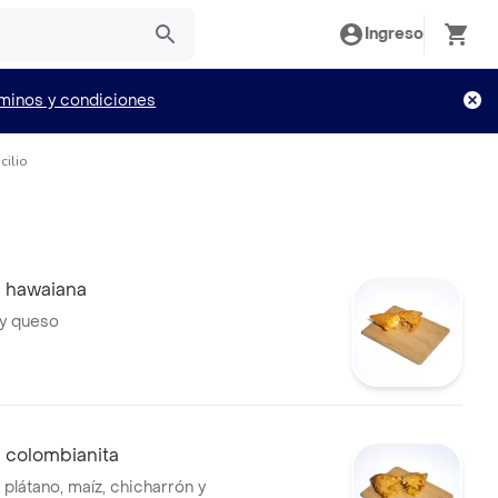
Ingreso
minos y condiciones
cilio
 hawaiana
 y queso
colombianita
, plátano, maíz, chicharrón y