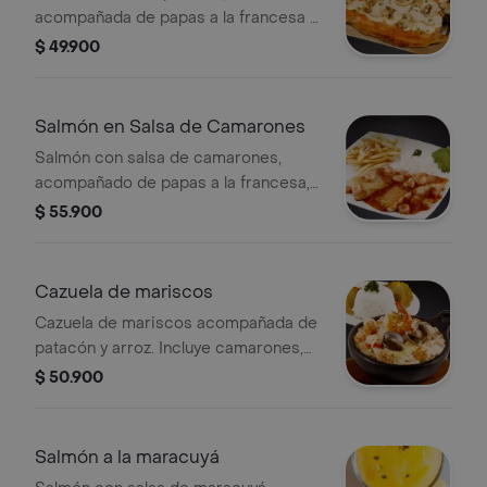
acompañada de papas a la francesa y
ensalada fresca.
$ 49.900
Salmón en Salsa de Camarones
Salmón con salsa de camarones,
acompañado de papas a la francesa,
arroz y aguacate.
$ 55.900
Cazuela de mariscos
Cazuela de mariscos acompañada de
patacón y arroz. Incluye camarones,
almejas y calamares.
$ 50.900
Salmón a la maracuyá