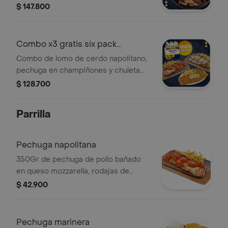
chicharrón, chorizo, morcilla,
$ 147.800
chunchullo, platanitos, papa criolla,
arepa con queso. Incluye gratis: six
pack de Coronita.
Combo x3 gratis six pack
coronita
Combo de lomo de cerdo napolitano,
pechuga en champiñones y chuleta
valluna, cada plato con papas
$ 128.700
francesas y ensalada. Incluye gratis
six pack de Coronita.
Parrilla
Pechuga napolitana
350Gr de pechuga de pollo bañado
en queso mozzarella, rodajas de
tomate y salsa de tomate.
$ 42.900
acompañado de papa francesa y
ensalada.
Pechuga marinera