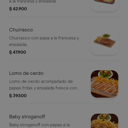
a la francesa y ensalada.
$ 42.900
Churrasco
Churrasco con papa a la francesa y
ensalada.
$ 47.900
Lomo de cerdo
Lomo de cerdo acompañado de
papas fritas y ensalada fresca con
lechuga, tomate y aguacate.
$ 39.500
Baby stroganoff
Baby stroganoff con papas a la