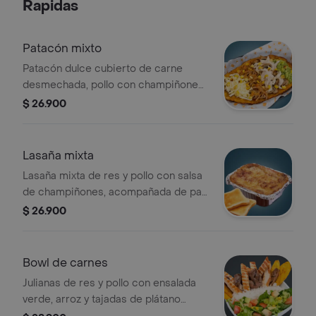
Rapidas
Patacón mixto
Patacón dulce cubierto de carne
desmechada, pollo con champiñones,
queso, guacamole y maiz tierno.
$ 26.900
Lasaña mixta
Lasaña mixta de res y pollo con salsa
de champiñones, acompañada de pan
tajado.
$ 26.900
Bowl de carnes
Julianas de res y pollo con ensalada
verde, arroz y tajadas de plátano
verde.