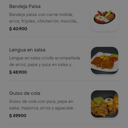
Bandeja Paisa
Bandeja paisa con carne molida,
arroz, frijoles, chicharrón, morcilla,
arepa, plátano maduro, aguacate y
$ 40.900
huevo frito.
Lengua en salsa
Lengua en salsa criolla acompañada
de arroz, papa y yuca en salsa y
ensalada.
$ 48.900
Guiso de cola
Guiso de cola con yuca, papa en
salsa, mazorca, arroz y aguacate.
$ 49.900