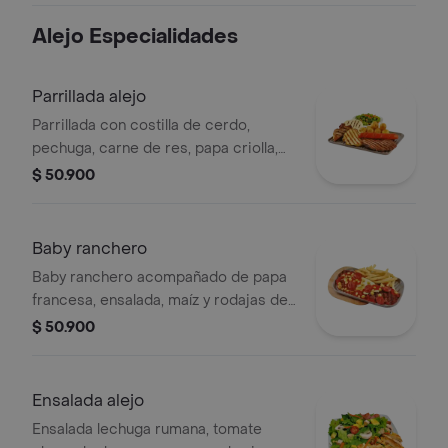
Alejo Especialidades
Parrillada alejo
Parrillada con costilla de cerdo,
pechuga, carne de res, papa criolla,
arepa con queso, chorizo y ensalada
$ 50.900
Baby ranchero
Baby ranchero acompañado de papa
francesa, ensalada, maíz y rodajas de
salchicha.
$ 50.900
Ensalada alejo
Ensalada lechuga rumana, tomate