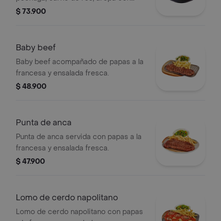
queso, chorizo, papa criolla,
$ 73.900
chicharrón, morcilla y plátanos.
Baby beef
Baby beef acompañado de papas a la
francesa y ensalada fresca.
$ 48.900
Punta de anca
Punta de anca servida con papas a la
francesa y ensalada fresca.
$ 47.900
Lomo de cerdo napolitano
Lomo de cerdo napolitano con papas