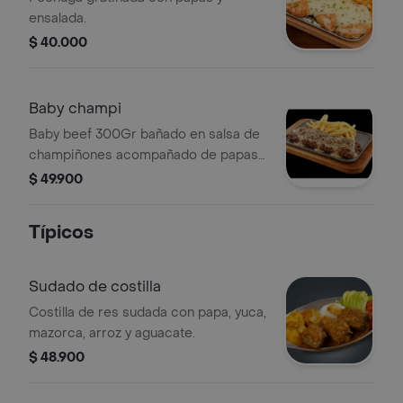
ensalada.
$ 40.000
Baby champi
Baby beef 300Gr bañado en salsa de
champiñones acompañado de papas
a la francesa y ensalada.
$ 49.900
Típicos
Sudado de costilla
Costilla de res sudada con papa, yuca,
mazorca, arroz y aguacate.
$ 48.900