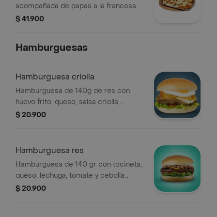
acompañada de papas a la francesa y
ensalada.
$ 41.900
Hamburguesas
Hamburguesa criolla
Hamburguesa de 140g de res con
huevo frito, queso, salsa criolla,
lechuga y tomate.
$ 20.900
Hamburguesa res
Hamburguesa de 140 gr con tocineta,
queso, lechuga, tomate y cebolla
grille.
$ 20.900