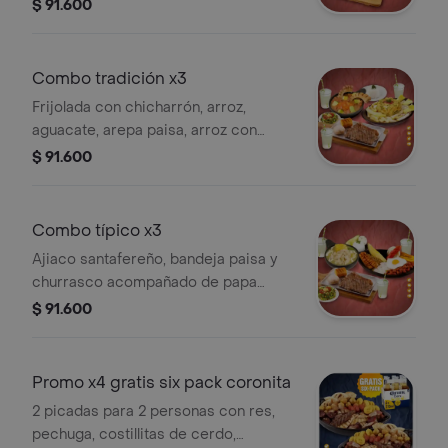
con arroz, papa en salsa y ensalada y
$ 91.600
punta de anca de cerdo con papa
frita, patacón y ensalada y 3
limonadas.
Combo tradición x3
Frijolada con chicharrón, arroz,
aguacate, arepa paisa, arroz con
pollo, papas francesas, ensalada,
$ 91.600
churrasco con papa salada, plátano
maduro, ensalada y 3 limonada
naturales
Combo típico x3
Ajiaco santafereño, bandeja paisa y
churrasco acompañado de papa
salada, platano maduro y ensalada,
$ 91.600
con 3 limonada naturales.
Promo x4 gratis six pack coronita
2 picadas para 2 personas con res,
pechuga, costillitas de cerdo,