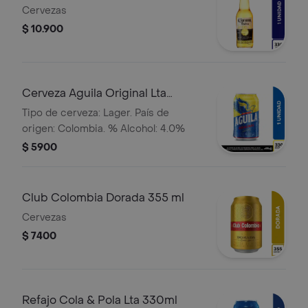
Cervezas
$ 10.900
Cerveza Aguila Original Lta
330ml
Tipo de cerveza: Lager. País de
origen: Colombia. % Alcohol: 4.0%
$ 5900
Club Colombia Dorada 355 ml
Cervezas
$ 7400
Refajo Cola & Pola Lta 330ml