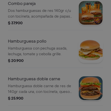
Combo pareja
Dos hamburguesas de res 140gr c/u
con tocineta, acompañada de papas
fritas y dos gaseosas.
$ 37.900
Hamburguesa pollo
Hamburguesa con pechuga asada,
lechuga, tomate y cebolla grille.
$ 20.900
Hamburguesa doble carne
Hamburguesa doble carne de res de
140gr cada una, con tocineta, queso
amarillo, lechuga, tomate y cebolla
$ 25.900
grille.