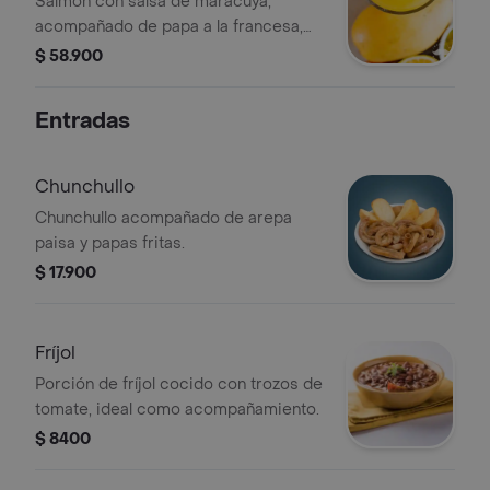
Salmón con salsa de maracuyá,
acompañado de papa a la francesa,
arroz y aguacate.
$ 58.900
Entradas
Chunchullo
Chunchullo acompañado de arepa
paisa y papas fritas.
$ 17.900
Fríjol
Porción de fríjol cocido con trozos de
tomate, ideal como acompañamiento.
$ 8400