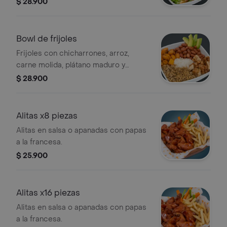
$ 28.900
Bowl de frijoles
Frijoles con chicharrones, arroz,
carne molida, plátano maduro y
aguacate.
$ 28.900
Alitas x8 piezas
Alitas en salsa o apanadas con papas
a la francesa.
$ 25.900
Alitas x16 piezas
Alitas en salsa o apanadas con papas
a la francesa.