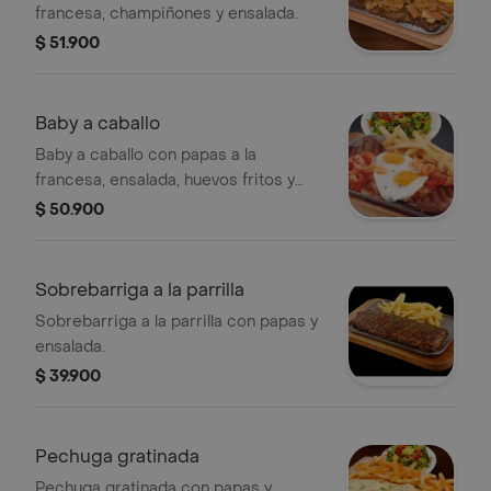
francesa, champiñones y ensalada.
$ 51.900
Baby a caballo
Baby a caballo con papas a la
francesa, ensalada, huevos fritos y
cebolla.
$ 50.900
Sobrebarriga a la parrilla
Sobrebarriga a la parrilla con papas y
ensalada.
$ 39.900
Pechuga gratinada
Pechuga gratinada con papas y