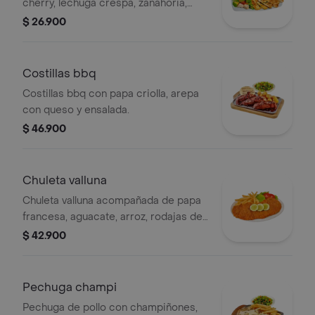
cherry, lechuga crespa, zanahoria,
aguacate, jamón, champiñones, grille,
$ 26.900
maíz tierno, crotones de pan, pechuga
asada.
Costillas bbq
Costillas bbq con papa criolla, arepa
con queso y ensalada.
$ 46.900
Chuleta valluna
Chuleta valluna acompañada de papa
francesa, aguacate, arroz, rodajas de
tomate y limón.
$ 42.900
Pechuga champi
Pechuga de pollo con champiñones,