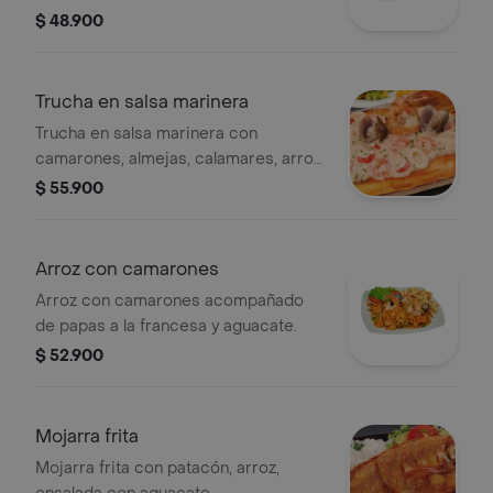
mazorca.
$ 48.900
Trucha en salsa marinera
Trucha en salsa marinera con
camarones, almejas, calamares, arroz,
patacón y ensalada.
$ 55.900
Arroz con camarones
Arroz con camarones acompañado
de papas a la francesa y aguacate.
$ 52.900
Mojarra frita
Mojarra frita con patacón, arroz,