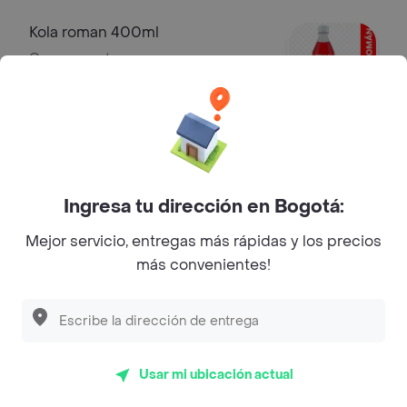
Kola roman 400ml
Gaseosa pet
$ 6400
Limonada natural
Limonada natural con rodaja de limón.
Ingresa tu dirección en Bogotá:
$ 6900
Mejor servicio, entregas más rápidas y los precios
más convenientes!
Jugo de Mango en Agua
Jugo de Mango en Agua
$ 6900
Usar mi ubicación actual