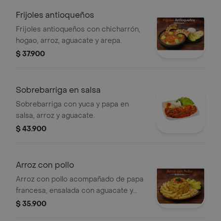
Frijoles antioqueños
Frijoles antioqueños con chicharrón,
hogao, arroz, aguacate y arepa.
$ 37.900
Sobrebarriga en salsa
Sobrebarriga con yuca y papa en
salsa, arroz y aguacate.
$ 43.900
Arroz con pollo
Arroz con pollo acompañado de papa
francesa, ensalada con aguacate y
verduras.
$ 35.900