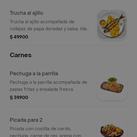
Trucha al ajillo
Trucha al ajillo acompañada de
rodajas de papa doradas y salsa. Ideal
para los amantes del ajo.
$ 49.900
Carnes
Pechuga a la parrilla
Pechuga a la parrilla acompañada de
papas fritas y ensalada fresca.
$ 39.900
Picada para 2
Picada con costilla de cerdo,
pechuga, carne de res, arepa con