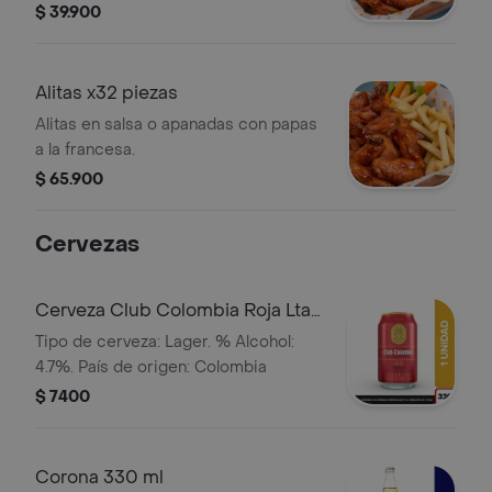
$ 39.900
Alitas x32 piezas
Alitas en salsa o apanadas con papas
a la francesa.
$ 65.900
Cervezas
Cerveza Club Colombia Roja Lta
330ml
Tipo de cerveza: Lager. % Alcohol:
4.7%. País de origen: Colombia
$ 7400
Corona 330 ml