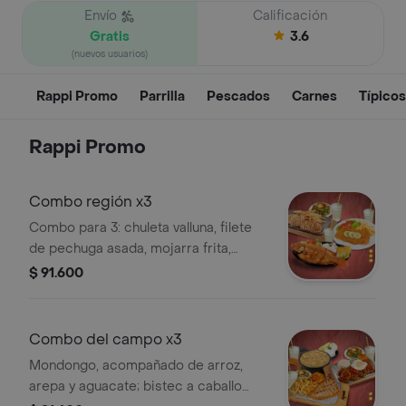
Envío
Calificación
Gratis
3.6
(nuevos usuarios)
Rappi Promo
Parrilla
Pescados
Carnes
Típicos
Rappi Promo
Combo región x3
Combo para 3: chuleta valluna, filete
de pechuga asada, mojarra frita,
papas francesas, arroz, ensalada,
$ 91.600
patacón y 3 limonadas naturales.
Combo del campo x3
Mondongo, acompañado de arroz,
arepa y aguacate; bistec a caballo