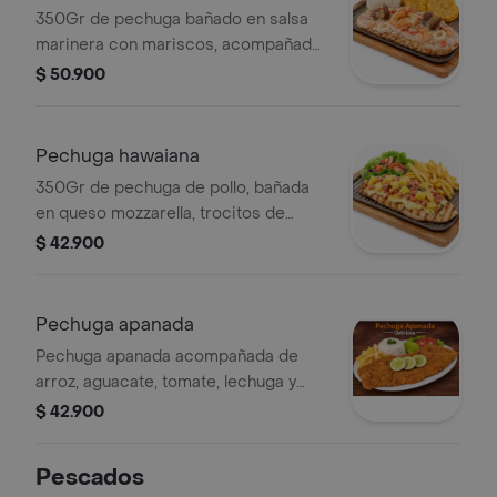
350Gr de pechuga bañado en salsa
marinera con mariscos, acompañado
de arroz y patacón.
$ 50.900
Pechuga hawaiana
350Gr de pechuga de pollo, bañada
en queso mozzarella, trocitos de
Jamón y piña. Acompañada de papa
$ 42.900
francesa y ensalada.
Pechuga apanada
Pechuga apanada acompañada de
arroz, aguacate, tomate, lechuga y
papas a la francesa. Incluye rodajas
$ 42.900
de limón.
Pescados