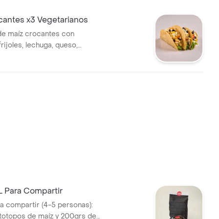
ulces, sour cream, salsa
salsa habanero.
cantes x3 Vegetarianos
de maíz crocantes con
ijoles, lechuga, queso,
alsas a elección.
L Para Compartir
a compartir (4-5 personas):
totopos de maíz y 200grs de