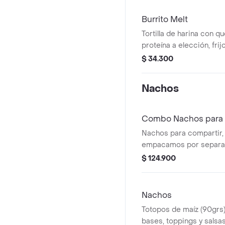
Burrito Melt
Tortilla de harina con q
proteína a elección, fri
salsas a elección.
$ 34.300
Nachos
Combo Nachos para
Nachos para compartir, 
empacamos por separad
maíz con proteína a ele
$ 124.900
frijoles, pico de gallo,
cebollitas dulces, sour 
Chilitaco y salsa habane
Nachos
Totopos de maíz (90grs)
bases, toppings y salsas