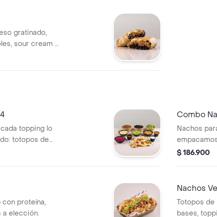
ueso gratinado,
joles, sour cream y
 4
Combo Na
cada topping lo
Nachos para
o: totopos de
empacamos 
cción (400grs),
maíz con pr
$ 186.900
 queso, guacamole,
frijoles, pi
cream, salsa
cebollitas d
ro.
Chilitaco y 
Nachos Ve
 con proteína,
Totopos de 
 a elección.
bases, toppi