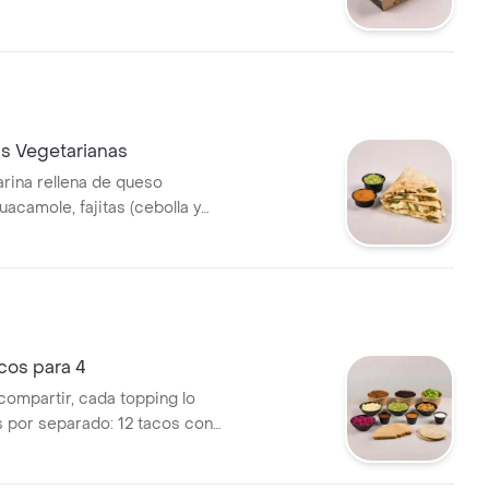
as Vegetarianas
harina rellena de queso
uacamole, fajitas (cebolla y
teados), pico de gallo y
cción.
os para 4
compartir, cada topping lo
por separado: 12 tacos con
lección (400grs), frijoles,
co de gallo, queso,guacamole,