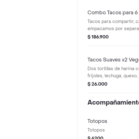
Combo Tacos para 6
Tacos para compartir, c
empacamos por separad
proteína a elección (600g
$ 186.900
lechuga, pico de gallo,
cebollitas dulce, sour c
Chilitaco y salsa habane
Tacos Suaves x2 Veg
Dos tortillas de harina
frijoles, lechuga, queso,
a elección.
$ 26.000
Acompañamient
Totopos
Totopos
$ 6200