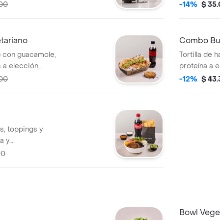
to), bebida y
(cebolla y p
00
-14%
$ 35
s con salsa,
gallo y sals
acompañamie
galleta o br
tariano
Combo Bur
) con guacamole,
Tortilla de 
 a elección,
proteína a e
to (totopos con
salsas a ele
00
-12%
$ 43
.
acompañamie
galleta o br
s, toppings y
a y
ción (totopos con
00
.
Bowl Vege