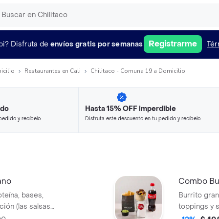
Registrarme
pi?
Disfruta de
envíos gratis por semanas
Tér
icilio
Restaurantes en Cali
Chilitaco - Comuna 19 a Domicilio
ido
Hasta 15% OFF imperdible
pedido y recíbelo
Disfruta este descuento en tu pedido y recíbelo
en minutos.
ano
Combo Bur
teína, bases,
Burrito gra
ción (las salsas
toppings y s
to), bebida y
van por dent