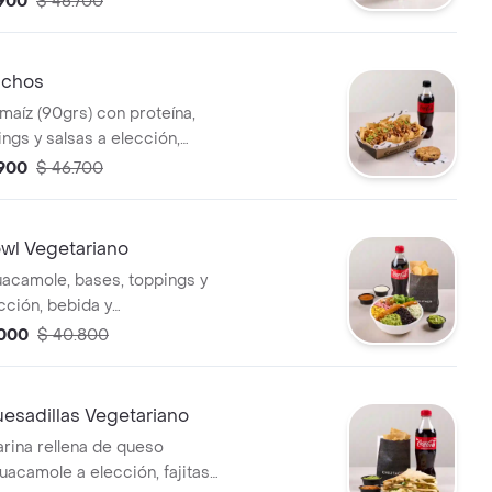
.900
$ 46.700
nto (totopos con salsa,
ownie).
chos
maíz (90grs) con proteína,
ngs y salsas a elección,
compañamientos a elección
.900
$ 46.700
 salsa, galleta o brownie).
l Vegetariano
acamole, bases, toppings y
cción, bebida y
ento a elección (totopos con
.000
$ 40.800
ta o brownie).
sadillas Vegetariano
harina rellena de queso
uacamole a elección, fajitas