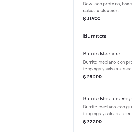
Bowl con proteína, base
salsas a elección.
$ 31.900
Burritos
Burrito Mediano
Burrito mediano con pro
toppings y salsas a elec
van por dentro del burrit
$ 28.200
Burrito Mediano Veg
Burrito mediano con gu
toppings y salsas a elec
van por dentro del burrit
$ 22.300