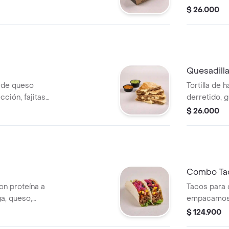
$ 26.000
Quesadill
a de queso
Tortilla de 
cción, fajitas
derretido, g
eados), pico de
pimentón sal
$ 26.000
.
salsas a ele
Combo Tac
con proteína a
Tacos para 
ga, queso,
empacamos 
ción.
proteína a e
$ 124.900
lechuga, pi