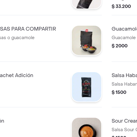
salsa a elec
$ 33.200
LSAS PARA COMPARTIR
Guacamole
sas o guacamole
Guacamole 
$ 2000
Sachet Adición
Salsa Hab
Salsa Haban
$ 1500
ón
Sour Crea
Salsa Sour