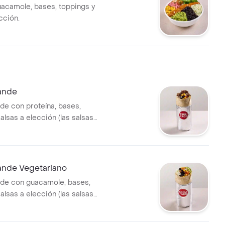
acamole, bases, toppings y
cción.
rande
nde con proteína, bases,
alsas a elección (las salsas
ro del burrito).
rande Vegetariano
nde con guacamole, bases,
alsas a elección (las salsas
ro del burrito).