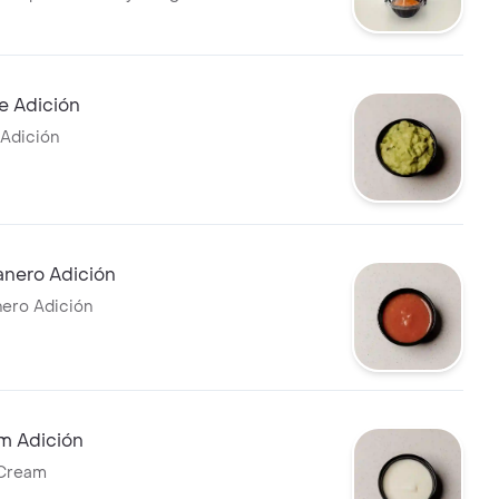
ción.
 Adición
Adición
anero Adición
ero Adición
m Adición
 Cream