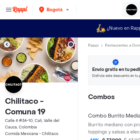
Bogotá
¿Nuevo en Rap
Rappi
Restaurantes a Dom
Envío gratis en tu ped
Disfruta este descuento en tu 
en minutos.
Combos
Chilitaco -
Comuna 19
Combo Burrito Medi
Calle 4 #34-10, Cali, Valle del
Burrito mediano con pro
Cauca, Colombia
toppings y salsas a elec
Comida Mexicana - Chilitaco
van por dentro del burri