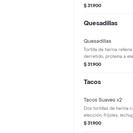
$ 31.900
Quesadillas
Quesadillas
Tortilla de harina rellen
derretido, proteína a ele
(cebolla y pimentón salt
$ 31.900
gallo y salsas a elección
Tacos
Tacos Suaves x2
Dos tortillas de harina 
elección, frijoles, lechu
toppings y salsas a elec
$ 31.900