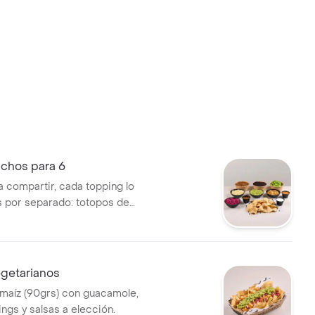
chos para 6
 compartir, cada topping lo
por separado: totopos de
oteína a elección (540grs),
co de gallo, queso,guacamole,
ulces, sour cream, salsa
salsa habanero.
getarianos
maíz (90grs) con guacamole,
ngs y salsas a elección.