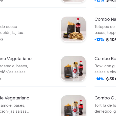
00
-12%
$ 40
s con salsa,
acompañamie
galleta o br
Combo Na
a de queso
Totopos de 
cción, fajitas
bases, toppi
eados), pico de
bebida y a
00
-12%
$ 40
, bebida y
(totopos con
s con salsa,
no Vegetariano
Combo Bow
acamole, bases,
Bowl con gu
ción(las salsas
salsas a ele
to), bebida y
acompañami
0
-14%
$ 35
s con salsa,
salsa, galle
e Vegetariano
Combo Que
camole, bases,
Tortilla de 
ción (las salsas
derretido, g