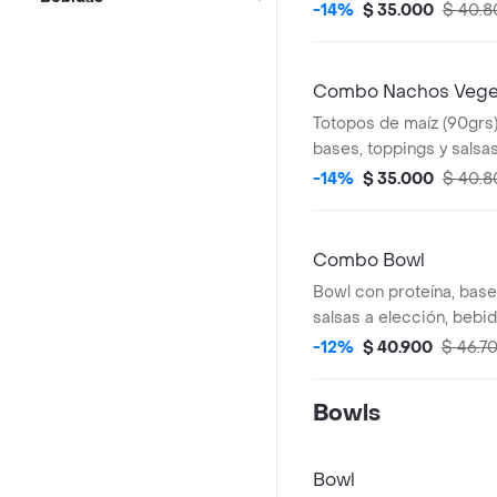
van por dentro del burri
-14%
$ 35.000
$ 40.8
acompañamiento (totopo
galleta o brownie).
Combo Nachos Vege
Totopos de maíz (90grs
bases, toppings y salsas
bebida y acompañamien
-14%
$ 35.000
$ 40.8
salsa, galleta o brownie)
Combo Bowl
Bowl con proteína, base
salsas a elección, bebid
acompañamiento a elec
-12%
$ 40.900
$ 46.7
salsa, galleta o brownie)
Bowls
Bowl