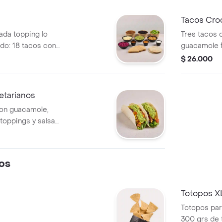
cebollitas d
Chilitaco y 
Tacos Cro
ada topping lo
Tres tacos 
o: 18 tacos con
guacamole fr
rs), frijoles,
toppings y s
$ 26.000
 quesoguacamole,
ream, salsa
ro.
etarianos
 con guacamole,
 toppings y salsas
os
Totopos X
Totopos par
300 grs de 