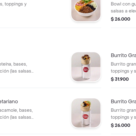
s, toppings y
Bowl con gu
salsas a ele
$ 26.000
Burrito G
teína, bases,
Burrito gra
ción (las salsas
toppings y s
o).
van por dent
$ 31.900
etariano
Burrito G
acamole, bases,
Burrito gra
ción (las salsas
toppings y s
o).
van por dent
$ 26.000