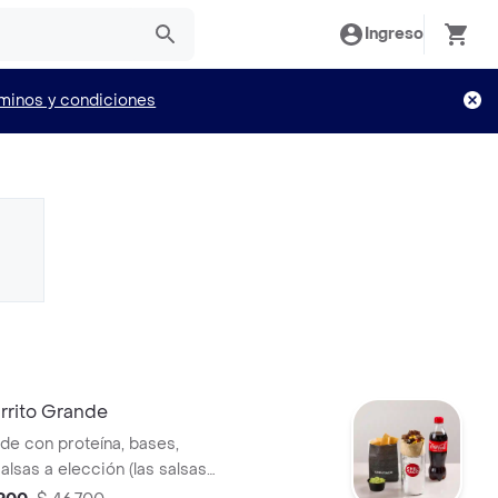
Ingreso
minos y condiciones
rito Grande
nde con proteína, bases,
alsas a elección (las salsas
ro del burrito), bebida y