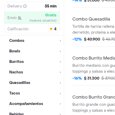
-14%
$ 37.000
$ 43.0
acompañamiento (totopo
Delivery
35 min
galleta o brownie).
Gratis
Envío
Combo Quesadilla
(nuevos usuarios)
Tortilla de harina rellen
Calificación
4
derretido, proteína a ele
(cebolla y pimentón salt
-12%
$ 40.900
$ 46.7
Combos
gallo y salsas a elección
acompañamiento (totopo
Bowls
galleta o brownie).
Combo Burrito Media
Burritos
Burrito mediano con gu
toppings y salsas a elec
Nachos
van por dentro del burri
-16%
$ 31.300
$ 37.10
Quesadillas
acompañamiento (totopo
galleta o brownie).
Tacos
Combo Burrito Grand
Acompañamientos
Burrito grande con gua
toppings y salsas a elec
Bebidas