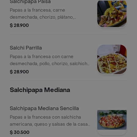
Salchipapa Paisa
Papas a la francesa, carne
desmechada, chorizo, plátano,
salchicha americana, queso y salsas
$ 28.900
de la casa.
Salchi Parrilla
Papas a la francesa con carne
desmechada, pollo, chorizo, salchicha
americana, queso, maíz y salsas de la
$ 28.900
casa.
Salchipapa Mediana
Salchipapa Mediana Sencilla
Papas a la francesa con salchicha
americana, queso y salsas de la casa.
Tamaño mediano.
$ 30.500