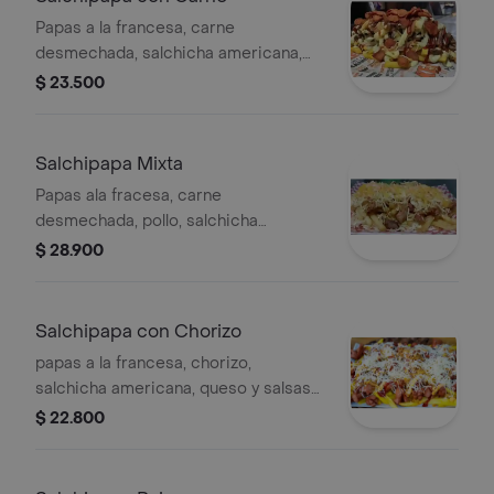
Papas a la francesa, carne
desmechada, salchicha americana,
queso y salsas de la casa.
$ 23.500
Salchipapa Mixta
Papas ala fracesa, carne
desmechada, pollo, salchicha
americana, queso y salsas.
$ 28.900
Salchipapa con Chorizo
papas a la francesa, chorizo,
salchicha americana, queso y salsas
de la casa.
$ 22.800