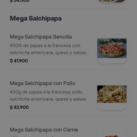
$ 34.000
Mega Salchipapa
Mega Salchipapa Sencilla
450G de papas a la francesa con
salchicha americana, queso y salsas
de la casa.
$ 41.900
Mega Salchipapa con Pollo
450g de papas a la francesa, pollo,
salchicha americana, queso y salsas.
$ 42.900
Mega Salchipapa con Carne