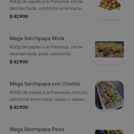
450g de papas a la francesa, carne
desmechada, salchicha americana,
queso y salsas de la casa.
$ 42.900
Mega Salchipapa Mixta
450g de papas a la francesa, carne
desmechada, pollo, salchicha
americana, queso y salsas de la casa.
$ 42.900
Mega Salchipapa con Chorizo
450G de papas a la francesa, chorizo,
salchicha americana, queso y salsas
de la casa.
$ 42.900
Mega Salchipapa Paisa