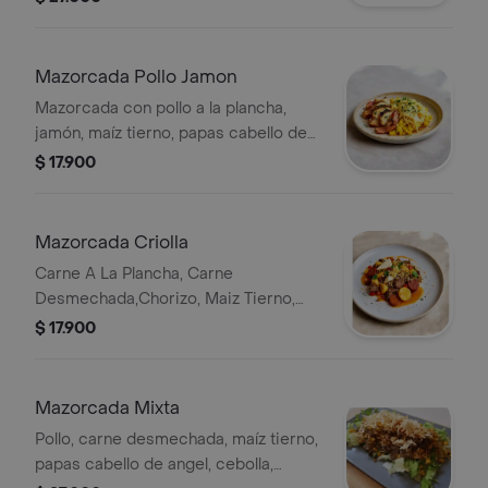
Mazorcada Pollo Jamon
Mazorcada con pollo a la plancha,
jamón, maíz tierno, papas cabello de
ángel y queso gratinado. Incluye
$ 17.900
salsas.
Mazorcada Criolla
Carne A La Plancha, Carne
Desmechada,Chorizo, Maiz Tierno,
Papas Cabello De Angel, Cebolla,
$ 17.900
Queso Gratinado Y Salsas
Mazorcada Mixta
Pollo, carne desmechada, maíz tierno,
papas cabello de angel, cebolla,