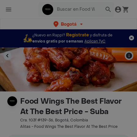
Bogotá
Regístrate
¿Nuevo en Rappi?
y disfruta de
envíos gratis por semanas
Aplican TyC
Food Wings The Best Flavor
At The Best Price - Suba
Cra. 103f #139-36, Bogotá, Colombia
Alitas - Food Wings The Best Flavor At The Best Price