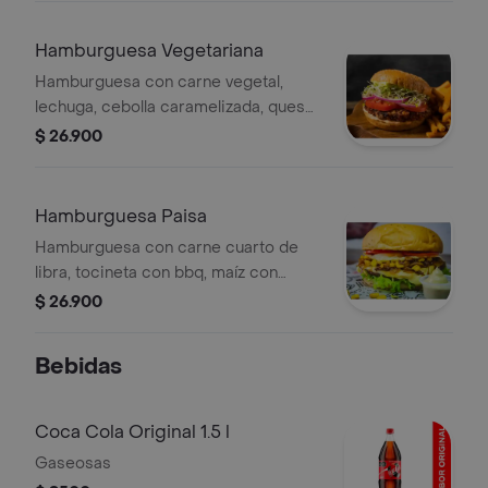
Hamburguesa Vegetariana
Hamburguesa con carne vegetal,
lechuga, cebolla caramelizada, queso
cheedar, champiñones, guacamole,
$ 26.900
papas a la francesa, gaseosa 250ml.
Hamburguesa Paisa
Hamburguesa con carne cuarto de
libra, tocineta con bbq, maíz con
queso gratinado, chorizo , salsas de la
$ 26.900
casa, papas a la francesa y gaseosa
250ml.
Bebidas
Coca Cola Original 1.5 l
Gaseosas