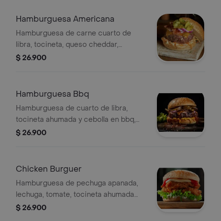
Hamburguesa Americana
Hamburguesa de carne cuarto de
libra, tocineta, queso cheddar,
pepinillos, salsa de la casa, papas a la
$ 26.900
francesa y gaseosa 250ml.
Hamburguesa Bbq
Hamburguesa de cuarto de libra,
tocineta ahumada y cebolla en bbq,
pepinillos, queso cheddar, salsa de la
$ 26.900
casa, papas a la francesa y gaseosa
250ml.
Chicken Burguer
Hamburguesa de pechuga apanada,
lechuga, tomate, tocineta ahumada
con bbq, salsa de la casa, papas a la
$ 26.900
francesa y gaseosa 250ml.