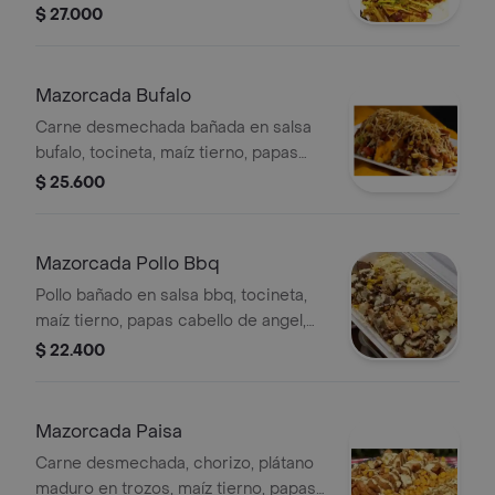
tomate, jalapeños, queso gratinado y
$ 27.000
salsas de la casa.
Mazorcada Bufalo
Carne desmechada bañada en salsa
bufalo, tocineta, maíz tierno, papas
cabello de angel, cebolla, queso
$ 25.600
gratinado y salsas de la casa.
Mazorcada Pollo Bbq
Pollo bañado en salsa bbq, tocineta,
maíz tierno, papas cabello de angel,
cebolla y tomate en salsa bbq, queso
$ 22.400
gratinado.
Mazorcada Paisa
Carne desmechada, chorizo, plátano
maduro en trozos, maíz tierno, papas