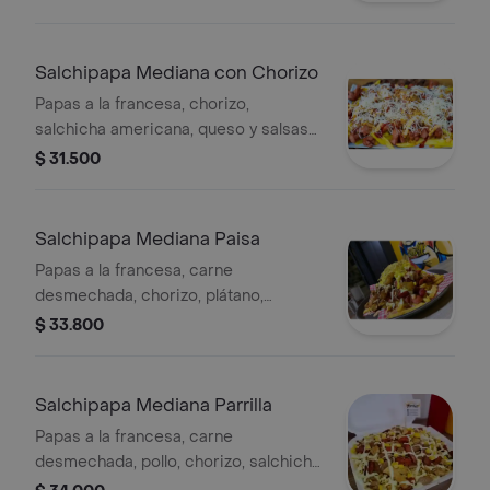
Salchipapa Mediana con Chorizo
Papas a la francesa, chorizo,
salchicha americana, queso y salsas
de la casa.
$ 31.500
Salchipapa Mediana Paisa
Papas a la francesa, carne
desmechada, chorizo, plátano,
salchicha americana, queso y salsas
$ 33.800
de la casa.
Salchipapa Mediana Parrilla
Papas a la francesa, carne
desmechada, pollo, chorizo, salchicha
americana, queso y salsas de la casa.