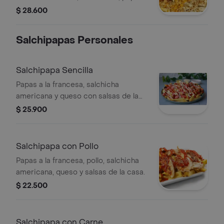
cabello de angel, queso gratinado y
$ 28.600
salsas de la casa.
Salchipapas Personales
Salchipapa Sencilla
Papas a la francesa, salchicha
americana y queso con salsas de la
casa.
$ 25.900
Salchipapa con Pollo
Papas a la francesa, pollo, salchicha
americana, queso y salsas de la casa.
$ 22.500
Salchipapa con Carne