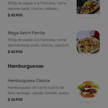
450g de papas a la francesa, carne
desmechada, chorizo, plátano,
salchicha americana, queso y salsas
$ 42.900
de la casa.
Mega Salchi Parrilla
450g de papas a la francesa, carne
desmechada, pollo, chorizo, salchicha
americana, queso y salsas de la casa.
$ 42.900
Hamburguesas
Hamburguesa Clasica
Hamburguesa de carne cuarto de
libra, lechuga, cebolla, tomate, queso
cheedar, salsa de la casa, papas a la
$ 26.900
francesa y gaseosa 250ml.