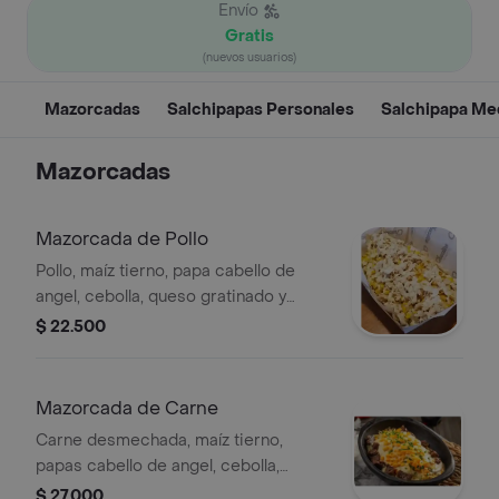
Envío
Gratis
(nuevos usuarios)
Mazorcadas
Salchipapas Personales
Salchipapa Me
Mazorcadas
Mazorcada de Pollo
Pollo, maíz tierno, papa cabello de
angel, cebolla, queso gratinado y
salsas de la casa.
$ 22.500
Mazorcada de Carne
Carne desmechada, maíz tierno,
papas cabello de angel, cebolla,
queso gratinado y salsas de la casa.
$ 27.000