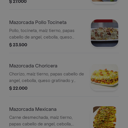
queso gratinado y salsas de la casa.
$ 27.000
Mazorcada Pollo Tocineta
Pollo, tocineta, maíz tierno, papas
cabello de angel, cebolla, queso
gratinado y salsas de la casa.
$ 23.500
Mazorcada Choricera
Chorizo, maíz tierno, papas cabello de
angel, cebolla, queso gratinado y
salsas de la casa.
$ 22.000
Mazorcada Mexicana
Carne desmechada, maíz tierno,
papas cabello de angel, cebolla,