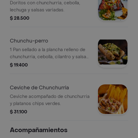
Doritos con chunchurria, cebolla,
lechuga y salsas variadas.
$ 28.500
Chunchu-perro
1 Pan sellado a la plancha relleno de
chunchurria, cebolla, cilantro y salsa
bbq.
$ 19.400
Ceviche de Chunchurria
Ceviche acompañado de chunchurria
y platanos chips verdes.
$ 31.100
Acompañamientos