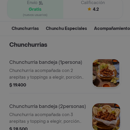
Envío
Calificación
Gratis
4.2
(nuevos usuarios)
Chunchurrias
Chunchu Especiales
Acompañamiento
Chunchurrias
Chunchurria bandeja (1persona)
Chunchurria acompañada con 2
arepitas y toppings a elegir, porción
personal.
$ 19.400
Chunchurria bandeja (2personas)
Chunchurria acompañada con 3
arepitas y topping a elegir, porción
personal agrandada.
$ 28.500