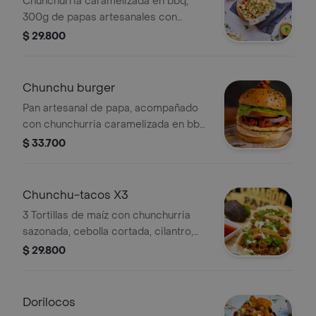
Chunchurria caramelizada en bbq,
300g de papas artesanales con
queso costeño, tomate fresco y
$ 29.800
lechuga crespa.
Chunchu burger
Pan artesanal de papa, acompañado
con chunchurria caramelizada en bbq
y café, cuajada, salsa
$ 33.700
mayochimichurri, aro de cebolla roja,
tomate y cogollo de lechuga romana.
Chunchu-tacos X3
3 Tortillas de maíz con chunchurria
sazonada, cebolla cortada, cilantro,
limón y guacamole.
$ 29.800
Dorilocos