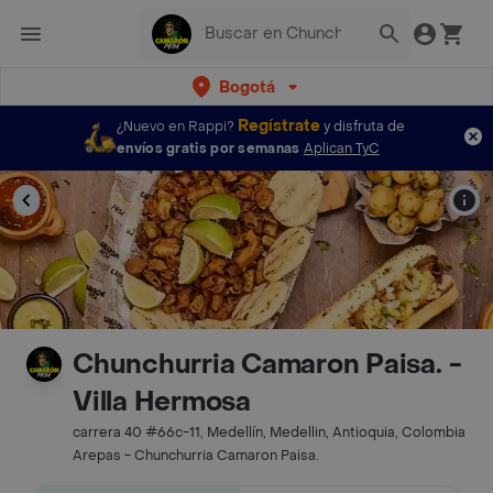
Bogotá
Regístrate
¿Nuevo en Rappi?
y disfruta de
envíos gratis por semanas
Aplican TyC
Chunchurria Camaron Paisa. -
Villa Hermosa
carrera 40 #66c-11, Medellín, Medellin, Antioquia, Colombia
Arepas - Chunchurria Camaron Paisa.