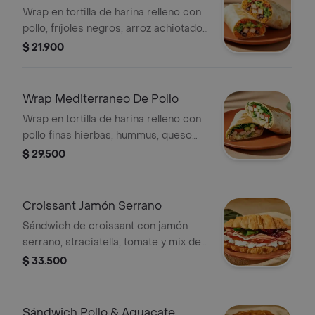
Wrap en tortilla de harina relleno con
pollo, fríjoles negros, arroz achiotado,
queso mozzarella, pico de gallo,
$ 21.900
lechuga, guacamole y salsa verde.
Wrap Mediterraneo De Pollo
Wrap en tortilla de harina relleno con
pollo finas hierbas, hummus, queso
mozzarella, queso feta, espinaca,
$ 29.500
pepino, cebolla morada y alioli.
Croissant Jamón Serrano
Sándwich de croissant con jamón
serrano, straciatella, tomate y mix de
lechugas.
$ 33.500
Sándwich Pollo & Aguacate