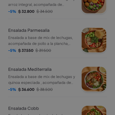
arroz integral, acompañada de
albóndigas de berenjena (5 unds),
-5%
$ 32.800
$ 34.500
tomate cherry, aguacate y dip de
pimenton. recomendada con
vinagreta balsámica
Ensalada Parmesalia
Ensalada a base de mix de lechugas,
acompañada de pollo a la plancha,
kale picado, tomate chonto, aguacate,
-5%
$ 37.550
$ 39.500
galletas de parmesano y crutones.
recomendada con vinagreta césar.
Ensalada Mediterralia
Ensalada a base de mix de lechugas y
quinoa especiada , acompañada de
pollo a la plancha, tomate cherry,
-5%
$ 36.600
$ 38.500
queso feta, dip de berenjena y
garbanzos crocantes. recomendada
con vinagreta mediterránea.
Ensalada Cobb