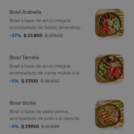
Bowl Arabelia
Bowl a base de arroz integral,
acompañado de falafel, almendras
fileteadas, tomate chonto, pepino,
-37%
$ 23.800
$ 37.500
hummus y perejil.
Bowl Terralia
Bowl a base de arroz integral,
acompañado de carne molida a la
criolla, tomate chonto, aguacate,
-5%
$ 27.100
$ 28.500
cebolla encurtida con trocitos de
jalapeño, brócoli rostizado y cilantro.
Bowl Sicilia
Bowl a base de pasta penne,
acompañado de pollo a la plancha,
pesto, tomate chonto y queso feta.
-5%
$ 29.950
$ 31.500