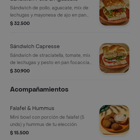
Sándwich de pollo, aguacate, mix de
lechugas y mayonesa de ajo en pan
focaccia de masa madre.
$ 32.500
Sándwich Capresse
Sándwich de straciatella, tomate, mix
de lechugas y pesto en pan focaccia
de masa madre.
$ 30.900
Acompañamientos
Falafel & Hummus
Mini bowl con porción de falafel (5
unds) y hummus de tu elección.
$ 15.500