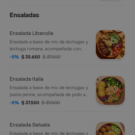
Ensaladas
Ensalada Libanolia
Ensalada a base de mix de lechugas y
lechuga romana, acompañada con
falafel (5 unds), hummus de garbanzo,
-5%
$ 35.650
$ 37.500
queso feta, tomate cherry, pepino,
crutones y cebolla encurtida con
trocitos de jalapeño. recomendada
Ensalada Italia
con vinagreta libanesa.
Ensalada a base de mix de lechugas y
pasta penne, acompañada de pollo a
la plancha, brócoli rostizado, tomate
-5%
$ 37.550
$ 39.500
chonto y galletas de parmesano.
recomendada con vinagreta pesto.
Ensalada Selvalia
Ensalada a base de mix de lechugas y