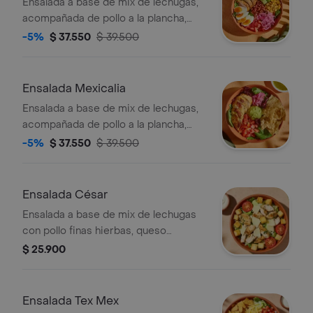
Ensalada a base de mix de lechugas,
acompañada de pollo a la plancha,
tomate chonto, huevo duro, tocineta,
-5%
$ 37.550
$ 39.500
aguacate, cebolla encurtida con
trocitos de jalapeño y maíz tierno.
recomendada con vinagreta
Ensalada Mexicalia
mediterránea.
Ensalada a base de mix de lechugas,
acompañada de pollo a la plancha,
tomate chonto, cebolla encurtida con
-5%
$ 37.550
$ 39.500
trocitos de jalapeño, totopos,
guacamole y cilantro. recomendada
con vinagreta de jalapeños.
Ensalada César
Ensalada a base de mix de lechugas
con pollo finas hierbas, queso
parmesano, tomate, crutones y
$ 25.900
vinagreta a elección.
Ensalada Tex Mex