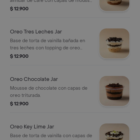
almíbar de café con capas de mousse
de tiramisú y oreo.
$ 12.900
Oreo Tres Leches Jar
Base de torta de vainilla bañada en
tres leches con topping de oreo
triturada.
$ 12.900
Oreo Chocolate Jar
Mousse de chocolate con capas de
oreo triturada.
$ 12.900
Oreo Key Lime Jar
Base de torta de vainilla con capas de