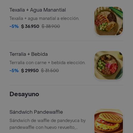
Texalia + Agua Manantial
Texalia + agua manatial a elección.
-5%
$ 36.950
$ 38.900
Terralia + Bebida
Terralia con carne + bebida elección.
-5%
$ 29.950
$ 31.500
Desayuno
Sándwich Pandewaffle
Sándwich de waffle de pandeyuca by
pandewaffle con huevo revuelto,