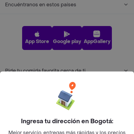
Encuéntranos en estos países
App Store
Google play
AppGallery
Pide tu comida favorita cerca de ti
Categorías
Únete a Rappi
Ingresa tu dirección en Bogotá:
Sobre Rappi
Mejor servicio, entregas más rápidas y los precios