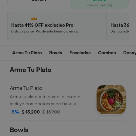
(nuevos usuarios)
Hasta 41% OFF exclusivo Pro
Hasta 36% 
Disfruta por ser Pro de este beneficio en los
Disfruta este de
restaurantes y tiendas más top.
en minutos.
Arma Tu Plato
Bowls
Ensaladas
Combos
Desa
Arma Tu Plato
Arma Tu Plato
Arma tu plato a tu gusto. el precio
incluye dos opciones de base y
vinagreta
-5%
$ 13.200
$ 13.900
Bowls