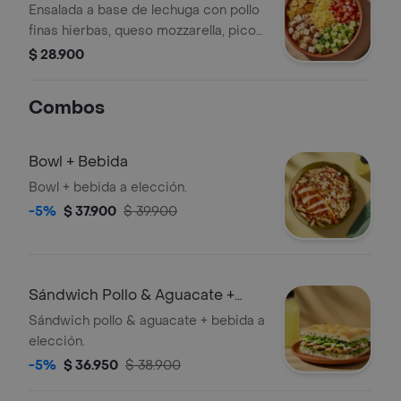
Ensalada a base de lechuga con pollo
finas hierbas, queso mozzarella, pico
de gallo, aguacate, totopos triturados
$ 28.900
y vinagreta a elección.
Combos
Bowl + Bebida
Bowl + bebida a elección.
-5%
$ 37.900
$ 39.900
Sándwich Pollo & Aguacate +
Bebida
Sándwich pollo & aguacate + bebida a
elección.
-5%
$ 36.950
$ 38.900