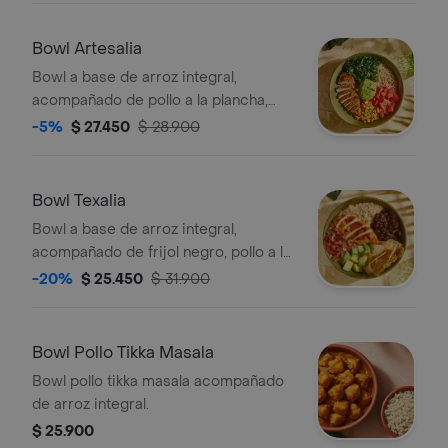
Bowl Artesalia
Bowl a base de arroz integral,
acompañado de pollo a la plancha,
kale, maiz tierno, tomate chonto,
-5%
$ 27.450
$ 28.900
guacamole y cilantro.
Bowl Texalia
Bowl a base de arroz integral,
acompañado de frijol negro, pollo a la
plancha, aguacate, pico de gallo y
-20%
$ 25.450
$ 31.900
totopos.
Bowl Pollo Tikka Masala
Bowl pollo tikka masala acompañado
de arroz integral.
$ 25.900