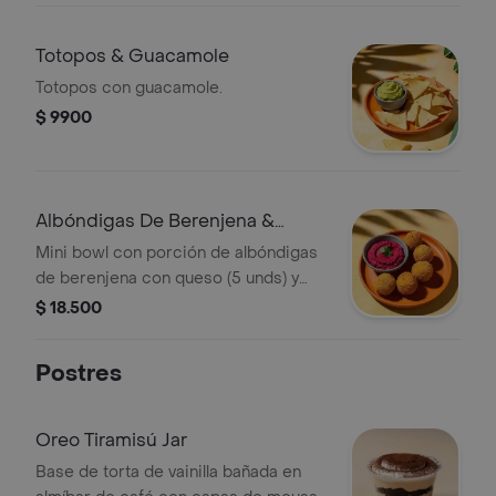
Totopos & Guacamole
Totopos con guacamole.
$ 9900
Albóndigas De Berenjena &
Hummus
Mini bowl con porción de albóndigas
de berenjena con queso (5 unds) y
hummus de tu elección.
$ 18.500
Postres
Oreo Tiramisú Jar
Base de torta de vainilla bañada en