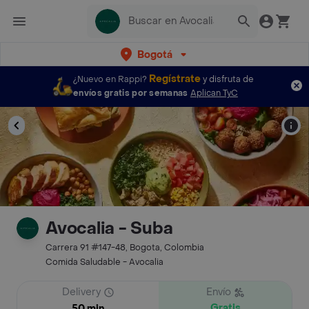
Bogotá
Regístrate
¿Nuevo en Rappi?
y disfruta de
envíos gratis por semanas
Aplican TyC
Avocalia - Suba
Carrera 91 #147-48, Bogota, Colombia
Comida Saludable - Avocalia
Delivery
Envío
Gratis
50 min