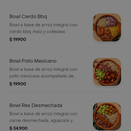
Bowl Cerdo Bbq
Bowl a base de arroz integral con
cerdo bbq, maiz y colleslaw.
$ 19.900
Bowl Pollo Mexicano
Bowl a base de arroz integral con
pollo mexicano acompañado de
aguacate, pico de gallo y salsa verde .
$ 19.900
Bowl Res Desmechada
Bowl a base de arroz integral con
carne desmechada, aguacate y
platano maduro.
$ 34.900