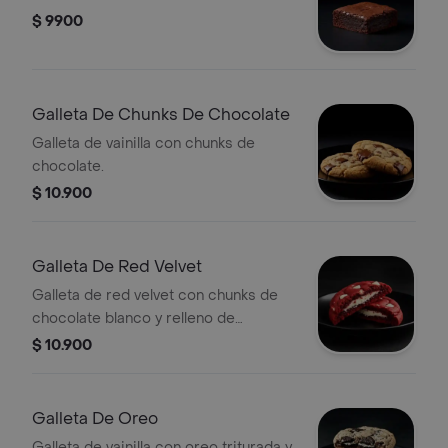
$ 9900
Galleta De Chunks De Chocolate
Galleta de vainilla con chunks de
chocolate.
$ 10.900
Galleta De Red Velvet
Galleta de red velvet con chunks de
chocolate blanco y relleno de
cheesecake.
$ 10.900
Galleta De Oreo
Galleta de vainilla con oreo triturada y