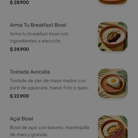
queso cheddar y tocineta crocante.
$ 28.900
Arma Tu Breakfast Bowl
Arma tu breakfast bowl con
ingredientes a elección.
$ 24.900
Tostada Avocalia
Tostada de pan de masa madre con
puré de aguacate, huevo frito y queso
feta.
$ 22.900
Açai Bowl
Bowl de açai con banano, mantequilla
de maní y granola.