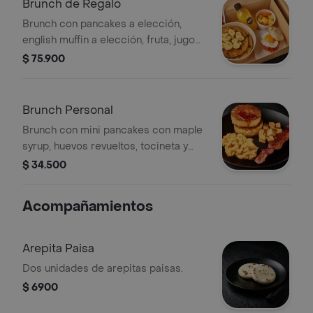
Brunch de Regalo
Brunch con pancakes a elección,
english muffin a elección, fruta, jugo
de naranja y caja especial.
$ 75.900
Brunch Personal
Brunch con mini pancakes con maple
syrup, huevos revueltos, tocineta y
papas rostizadas.
$ 34.500
Acompañamientos
Arepita Paisa
Dos unidades de arepitas paisas.
$ 6900