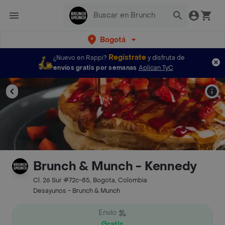
Bogotá
Regístrate
¿Nuevo en Rappi?
y disfruta de
envíos gratis por semanas
Aplican TyC
Brunch & Munch - Kennedy
Cl. 26 Sur #72c-85, Bogota, Colombia
Desayunos - Brunch & Munch
Envío
Gratis