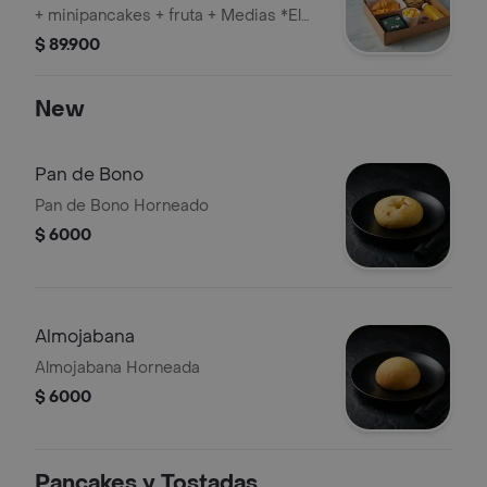
+ minipancakes + fruta + Medias *El
sabor del jugo y el diseño de las
$ 89.900
medias están sujetos a disponibilidad.
New
Pan de Bono
Pan de Bono Horneado
$ 6000
Almojabana
Almojabana Horneada
$ 6000
Pancakes y Tostadas