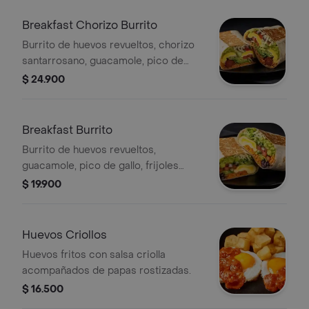
Breakfast Chorizo Burrito
Burrito de huevos revueltos, chorizo
santarrosano, guacamole, pico de
gallo, frijoles negros, arroz achiotado,
$ 24.900
lechuga, queso y salsa verde.
Breakfast Burrito
Burrito de huevos revueltos,
guacamole, pico de gallo, frijoles
negros, arroz achiotado, lechuga,
$ 19.900
queso y salsa verde.
Huevos Criollos
Huevos fritos con salsa criolla
acompañados de papas rostizadas.
$ 16.500