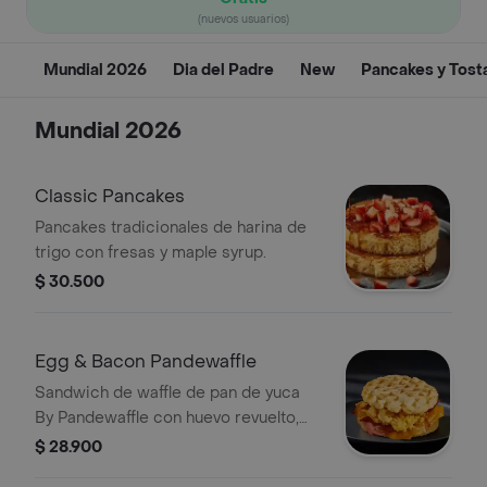
(nuevos usuarios)
Mundial 2026
Dia del Padre
New
Pancakes y Tost
Mundial 2026
Classic Pancakes
Pancakes tradicionales de harina de
trigo con fresas y maple syrup.
$ 30.500
Egg & Bacon Pandewaffle
Sandwich de waffle de pan de yuca
By Pandewaffle con huevo revuelto,
queso cheddar y tocineta crocante.
$ 28.900