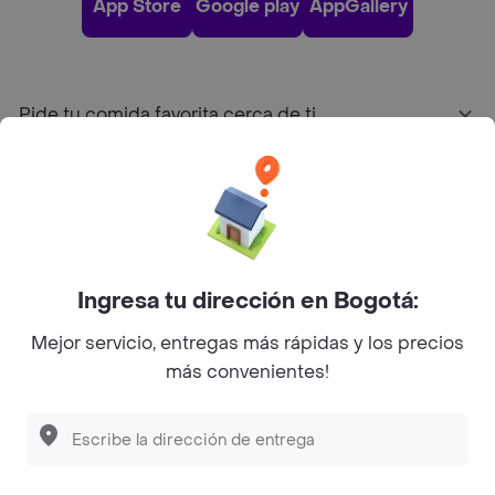
App Store
Google play
AppGallery
Pide tu comida favorita cerca de ti
Categorías
Únete a Rappi
Ingresa tu dirección en Bogotá:
Sobre Rappi
Mejor servicio, entregas más rápidas y los precios
más convenientes!
Facebook
Twitter
Instagram
©
2026
Rappi Inc. All rights reserved.