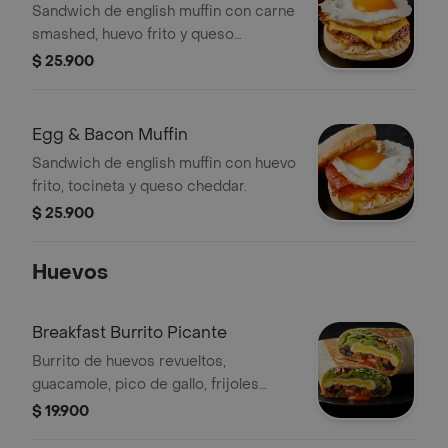
Sandwich de english muffin con carne
smashed, huevo frito y queso
cheddar.
$ 25.900
Egg & Bacon Muffin
Sandwich de english muffin con huevo
frito, tocineta y queso cheddar.
$ 25.900
Huevos
Breakfast Burrito Picante
Burrito de huevos revueltos,
guacamole, pico de gallo, frijoles
negros, arroz achiote, lechuga, queso
$ 19.900
y salsa habanero.