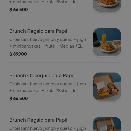
+ minipancakes + fruta *Sabor del
jugo sujeto a disponibilidad.
$ 66.500
Brunch Regalo para Papá.
Croissant huevo jamón y queso + jugo
+ minipancakes + fruta + Medias *El
sabor del jugo y el diseño de las
$ 89.900
medias están sujetos a disponibilidad.
Brunch Obsequio para Papá
Croissant huevo jamón y queso + jugo
+ minipancakes + fruta *Sabor del
jugo sujeto a disponibilidad.
$ 66.500
Brunch Regalo para Papá
Croissant huevo jamón y queso + jugo