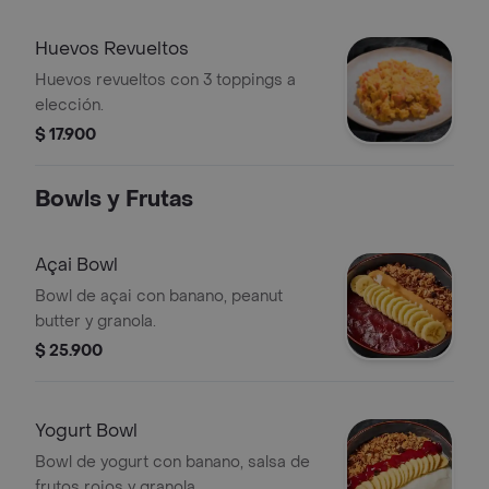
Huevos Revueltos
Huevos revueltos con 3 toppings a
elección.
$ 17.900
Bowls y Frutas
Açai Bowl
Bowl de açai con banano, peanut
butter y granola.
$ 25.900
Yogurt Bowl
Bowl de yogurt con banano, salsa de
frutos rojos y granola.