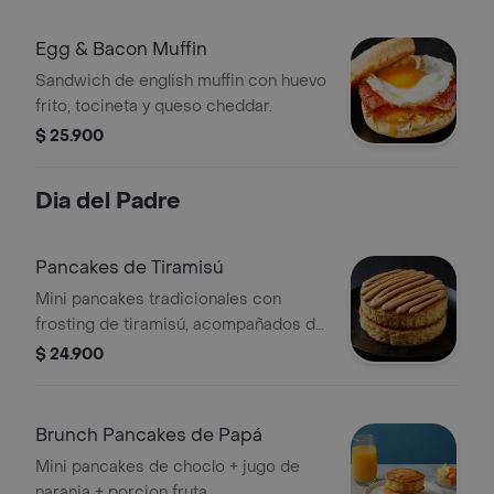
Egg & Bacon Muffin
Sandwich de english muffin con huevo
frito, tocineta y queso cheddar.
$ 25.900
Dia del Padre
Pancakes de Tiramisú
Mini pancakes tradicionales con
frosting de tiramisú, acompañados de
syrup.
$ 24.900
Brunch Pancakes de Papá
Mini pancakes de choclo + jugo de
naranja + porcion fruta