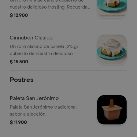
Un rollo mini de canela cubierto de
nuestro delicioso frosting. Recuerda
calentarlo 20s en el microondas.
$ 12.900
Cinnabon Clásico
Un rollo clásico de canela (215g)
cubierto de nuestro delicioso
frosting. Recuerda calentarlo 30s en
$ 15.500
el microondas.
Postres
Paleta San Jerónimo
Paleta San Jerónimo tradicional,
sabor a elección.
$ 11.900