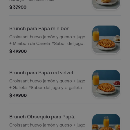
$ 37.900
Brunch para Papá minibon
Croissant huevo jamón y queso + jugo
+ Minibon de Canela. *Sabor del jugo
sujeto a disponibilidad.
$ 49.900
Brunch para Papá red velvet
Croissant huevo jamón y queso + jugo
+ Galleta. *Sabor del jugo y la galleta
sujeto a disponibilidad.
$ 49.900
Brunch Obsequio para Papá.
Croissant huevo jamón y queso + jugo