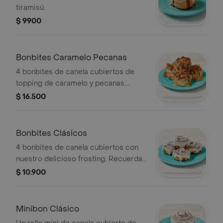
tiramisú.
$ 9900
Bonbites Caramelo Pecanas
4 bonbites de canela cubiertos de
topping de caramelo y pecanas.
Recuerda calentarlos 10s en el
$ 16.500
microondas.
Bonbites Clásicos
4 bonbites de canela cubiertos con
nuestro delicioso frosting. Recuerda
calentarlos 10s en el microondas.
$ 10.900
Minibon Clásico