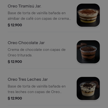
Oreo Tiramisú Jar.
Base de torta de vainilla bañada en
almíbar de café con capas de crema
y Oreo triturada.
$ 12.900
Oreo Chocolate Jar
Crema de chocolate con capas de
Oreo triturada.
$ 12.900
Oreo Tres Leches Jar
Base de torta de vainilla bañada en
tres leches con capas de Oreo
triturada.
$ 12.900