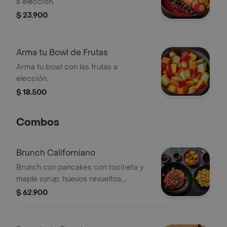
a elección.
$ 23.900
Arma tu Bowl de Frutas
Arma tu bowl con las frutas a
elección.
$ 18.500
Combos
Brunch Californiano
Brunch con pancakes con tocineta y
maple syrup, huevos revueltos,
porción de fruta y bebida a elección.
$ 62.900