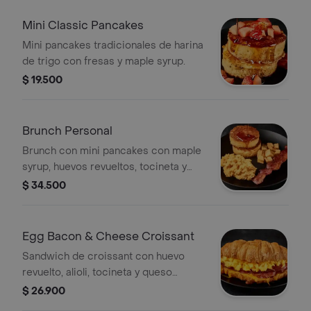
Mini Classic Pancakes
Mini pancakes tradicionales de harina
de trigo con fresas y maple syrup.
$ 19.500
Brunch Personal
Brunch con mini pancakes con maple
syrup, huevos revueltos, tocineta y
papas rostizadas.
$ 34.500
Egg Bacon & Cheese Croissant
Sandwich de croissant con huevo
revuelto, alioli, tocineta y queso
cheddar.
$ 26.900