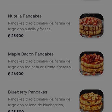
Nutella Pancakes
Pancakes tradicionales de harina de
trigo con nutella y fresas.
$ 25.900
Maple Bacon Pancakes
Pancakes tradicionales de harina de
trigo con tocineta crujiente, fresas y
maple syrup.
$ 26.900
Blueberry Pancakes
Pancakes tradicionales de harina de
trigo con relleno de blueberries,
tajadas de banano y maple syrup.
$ 28.500