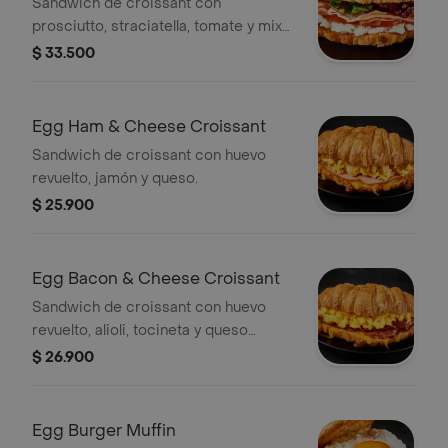
Sándwich de croissant con
prosciutto, straciatella, tomate y mix
de lechugas.
$ 33.500
Egg Ham & Cheese Croissant
Sandwich de croissant con huevo
revuelto, jamón y queso.
$ 25.900
Egg Bacon & Cheese Croissant
Sandwich de croissant con huevo
revuelto, alioli, tocineta y queso
cheddar.
$ 26.900
Egg Burger Muffin