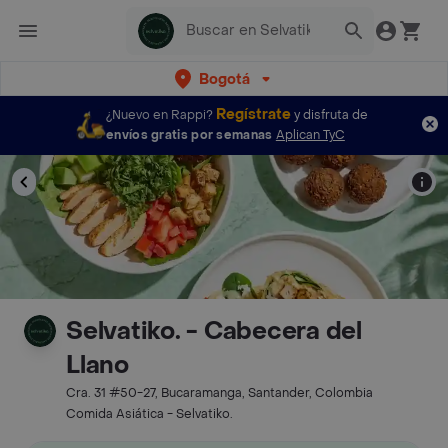
Bogotá
Regístrate
¿Nuevo en Rappi?
y disfruta de
envíos gratis por semanas
Aplican TyC
Selvatiko. - Cabecera del
Llano
Cra. 31 #50-27, Bucaramanga, Santander, Colombia
Comida Asiática - Selvatiko.