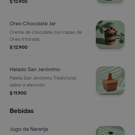
de tiramisú y Oreo triturada.
$ 12.900
Oreo Chocolate Jar
Crema de chocolate con capas de
Oreo triturada.
$ 12.900
Helado San Jerónimo
Paleta San Jerónimo Tradicional,
sabor a elección.
$ 11.900
Bebidas
Jugo de Naranja