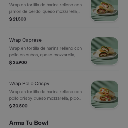
Wrap en tortilla de harina relleno con
jamón de cerdo, queso mozzarella,
lechuga, tomate y alioli.
$ 21.500
Wrap Caprese
Wrap en tortilla de harina relleno con
pollo en cubos, queso mozzarella,
tomate, espinaca y pesto.
$ 23.900
Wrap Pollo Crispy
Wrap en tortilla de harina relleno con
pollo crispy, queso mozzarella, pico
de gallo, lechuga y salsa ranch.
$ 30.500
Arma Tu Bowl