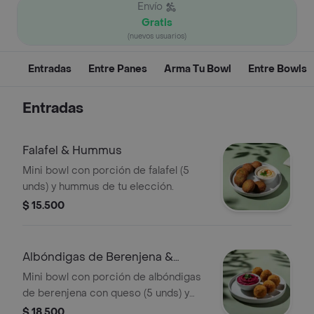
Envío
Gratis
(nuevos usuarios)
Entradas
Entre Panes
Arma Tu Bowl
Entre Bowls
Entradas
Falafel & Hummus
Mini bowl con porción de falafel (5
unds) y hummus de tu elección.
$ 15.500
Albóndigas de Berenjena &
Hummus
Mini bowl con porción de albóndigas
de berenjena con queso (5 unds) y
hummus de tu elección.
$ 18.500