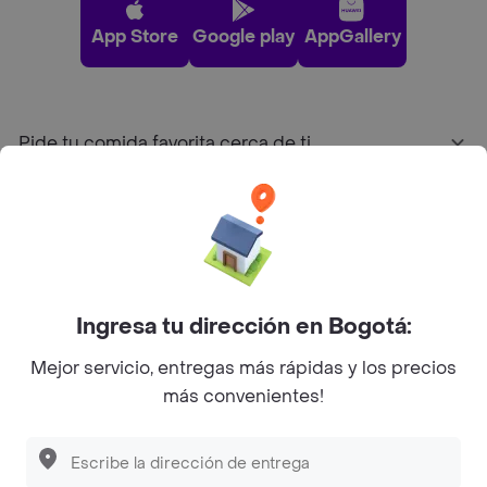
App Store
Google play
AppGallery
Pide tu comida favorita cerca de ti
Categorías
Únete a Rappi
Ingresa tu dirección en Bogotá:
Sobre Rappi
Mejor servicio, entregas más rápidas y los precios
más convenientes!
Facebook
Twitter
Instagram
©
2026
Rappi Inc. All rights reserved.