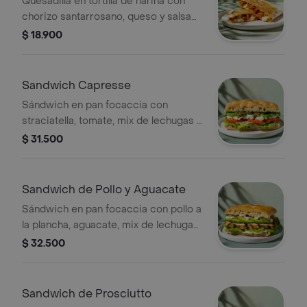
Quesadilla en tortilla de harina con
chorizo santarrosano, queso y salsa
verde
$ 18.900
Sandwich Capresse
Sándwich en pan focaccia con
straciatella, tomate, mix de lechugas y
pesto.
$ 31.500
Sandwich de Pollo y Aguacate
Sándwich en pan focaccia con pollo a
la plancha, aguacate, mix de lechugas
y mayonesa de ajo.
$ 32.500
Sandwich de Prosciutto