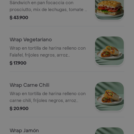
Sándwich en pan focaccia con
prosciutto, mix de lechugas, tomate y
mayonesa de ajo.
$ 43.900
Wrap Vegetariano
Wrap en tortilla de harina relleno con
Falafel, fríjoles negros, arroz
achiotado, queso mozzarella, pico de
$ 17.900
gallo, lechuga, guacamole, totopos
triturados y salsa verde.
Wrap Carne Chili
Wrap en tortilla de harina relleno con
carne chili, fríjoles negros, arroz
achiotado, queso mozzarella, pico de
$ 20.900
gallo, lechuga, guacamole y salsa
verde.
Wrap Jamón