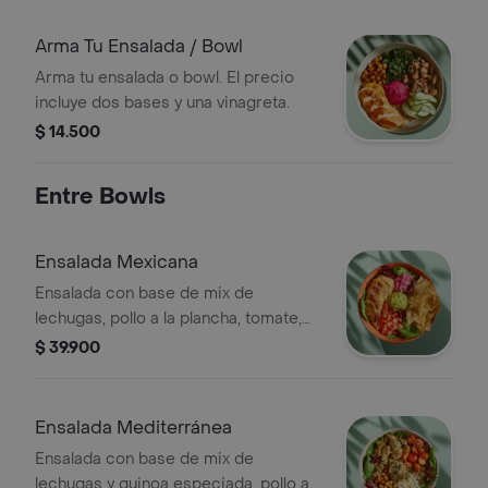
Arma Tu Ensalada / Bowl
Arma tu ensalada o bowl. El precio
incluye dos bases y una vinagreta.
$ 14.500
Entre Bowls
Ensalada Mexicana
Ensalada con base de mix de
lechugas, pollo a la plancha, tomate,
cebolla encurtida, totopos,
$ 39.900
guacamole, cilantro y vinagreta a
elección.
Ensalada Mediterránea
Ensalada con base de mix de
lechugas y quinoa especiada, pollo a