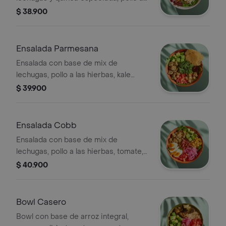
las hierbas, tomate cherry, queso feta,
$ 38.900
dip de berenjena, garbanzos
crocantes y vinagreta a elección.
Ensalada Parmesana
Ensalada con base de mix de
lechugas, pollo a las hierbas, kale
picado, tomate, aguacate, galletas de
$ 39.900
parmesano, crutones y vinagreta a
elección.
Ensalada Cobb
Ensalada con base de mix de
lechugas, pollo a las hierbas, tomate,
huevo duro, tocineta, aguacate,
$ 40.900
cebolla encurtida, maíz tierno y
vinagreta a elección.
Bowl Casero
Bowl con base de arroz integral,