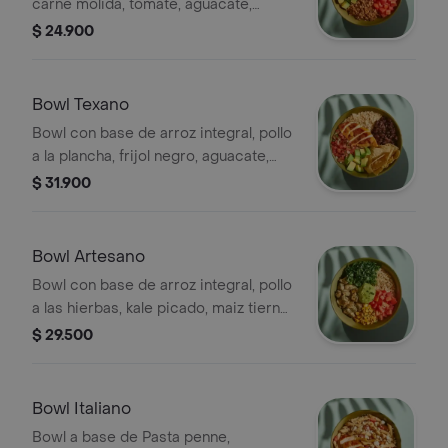
carne molida, tomate, aguacate,
cebolla encurtida, brócoli rostizado y
$ 24.900
cilantro.
Bowl Texano
Bowl con base de arroz integral, pollo
a la plancha, frijol negro, aguacate,
pico de gallo y totopos.
$ 31.900
Bowl Artesano
Bowl con base de arroz integral, pollo
a las hierbas, kale picado, maiz tierno,
tomate, guacamole y cilantro.
$ 29.500
Bowl Italiano
Bowl a base de Pasta penne,