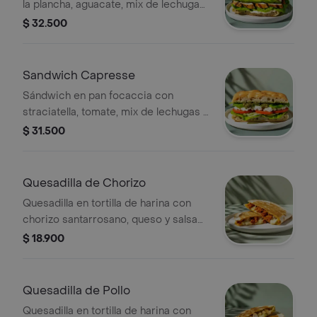
la plancha, aguacate, mix de lechugas
y mayonesa de ajo.
$ 32.500
Sandwich Capresse
Sándwich en pan focaccia con
straciatella, tomate, mix de lechugas y
pesto.
$ 31.500
Quesadilla de Chorizo
Quesadilla en tortilla de harina con
chorizo santarrosano, queso y salsa
verde
$ 18.900
Quesadilla de Pollo
Quesadilla en tortilla de harina con