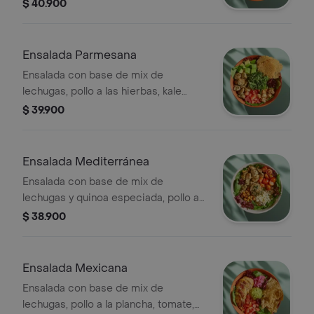
huevo duro, tocineta, aguacate,
$ 40.900
cebolla encurtida, maíz tierno y
vinagreta a elección.
Ensalada Parmesana
Ensalada con base de mix de
lechugas, pollo a las hierbas, kale
picado, tomate, aguacate, galletas de
$ 39.900
parmesano, crutones y vinagreta a
elección.
Ensalada Mediterránea
Ensalada con base de mix de
lechugas y quinoa especiada, pollo a
las hierbas, tomate cherry, queso feta,
$ 38.900
dip de berenjena, garbanzos
crocantes y vinagreta a elección.
Ensalada Mexicana
Ensalada con base de mix de
lechugas, pollo a la plancha, tomate,