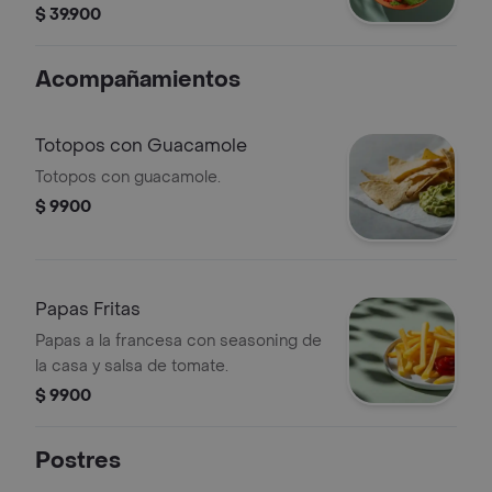
cebolla encurtida, totopos,
$ 39.900
guacamole, cilantro y vinagreta a
elección.
Acompañamientos
Totopos con Guacamole
Totopos con guacamole.
$ 9900
Papas Fritas
Papas a la francesa con seasoning de
la casa y salsa de tomate.
$ 9900
Postres