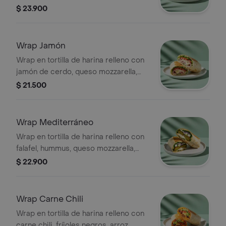
tomate, espinaca y pesto.
$ 23.900
Wrap Jamón
Wrap en tortilla de harina relleno con
jamón de cerdo, queso mozzarella,
lechuga, tomate y alioli.
$ 21.500
Wrap Mediterráneo
Wrap en tortilla de harina relleno con
falafel, hummus, queso mozzarella,
queso feta, espinaca, pepino, cebolla
$ 22.900
morada y alioli.
Wrap Carne Chili
Wrap en tortilla de harina relleno con
carne chili, fríjoles negros, arroz