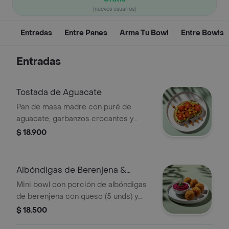
(nuevos usuarios)
Entradas
Entre Panes
Arma Tu Bowl
Entre Bowls
Entradas
Tostada de Aguacate
Pan de masa madre con puré de
aguacate, garbanzos crocantes y
tomates cherry.
$ 18.900
Albóndigas de Berenjena &
Hummus
Mini bowl con porción de albóndigas
de berenjena con queso (5 unds) y
hummus de tu elección.
$ 18.500