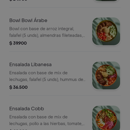
cilantro.
Bowl Bowl Árabe
Bowl con base de arroz integral,
falafel (5 unds), almendras fileteadas,
tomate, pepino, hummus y perejil.
$ 39.900
Ensalada Libanesa
Ensalada con base de mix de
lechugas, falafel (5 unds), hummus de
garbanzo, queso feta, tomate cherry,
$ 36.500
pepino, crutones, cebolla encurtida y
vinagreta e elección.
Ensalada Cobb
Ensalada con base de mix de
lechugas, pollo a las hierbas, tomate,