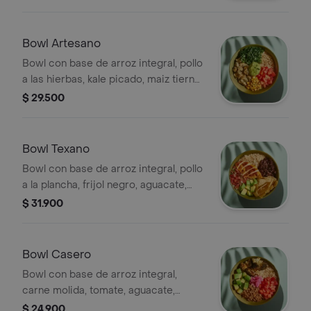
Bowl Artesano
Bowl con base de arroz integral, pollo
a las hierbas, kale picado, maiz tierno,
tomate, guacamole y cilantro.
$ 29.500
Bowl Texano
Bowl con base de arroz integral, pollo
a la plancha, frijol negro, aguacate,
pico de gallo y totopos.
$ 31.900
Bowl Casero
Bowl con base de arroz integral,
carne molida, tomate, aguacate,
cebolla encurtida, brócoli rostizado y
$ 24.900