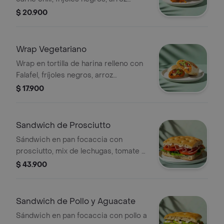
achiotado, queso mozzarella, pico de
$ 20.900
gallo, lechuga, guacamole y salsa
verde.
Wrap Vegetariano
Wrap en tortilla de harina relleno con
Falafel, fríjoles negros, arroz
achiotado, queso mozzarella, pico de
$ 17.900
gallo, lechuga, guacamole, totopos
triturados y salsa verde.
Sandwich de Prosciutto
Sándwich en pan focaccia con
prosciutto, mix de lechugas, tomate y
mayonesa de ajo.
$ 43.900
Sandwich de Pollo y Aguacate
Sándwich en pan focaccia con pollo a