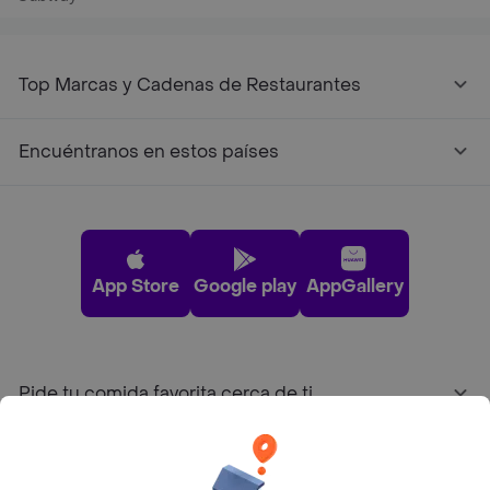
Top Marcas y Cadenas de Restaurantes
Encuéntranos en estos países
App Store
Google play
AppGallery
Pide tu comida favorita cerca de ti
Categorías