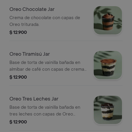
Oreo Chocolate Jar
Crema de chocolate con capas de
Oreo triturada.
$ 12.900
Oreo Tiramisú Jar
Base de torta de vainilla bañada en
almíbar de café con capas de crema
de tiramisú y Oreo triturada.
$ 12.900
Oreo Tres Leches Jar
Base de torta de vainilla bañada en
tres leches con capas de Oreo
triturada.
$ 12.900