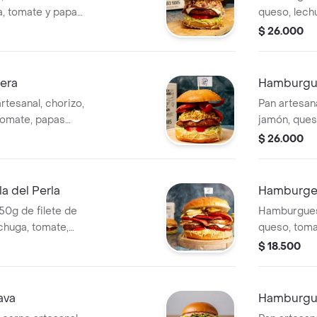
a, tomate y papas
queso, lech
 elegir.
salsa. Proteí
$ 26.000
era
Hamburgue
tesanal, chorizo,
Pan artesan
tomate, papas
jamón, ques
elegir.
chips salsa 
$ 26.000
a del Perla
Hamburges
50g de filete de
Hamburguesa
uchuga, tomate,
queso, toma
eina a elegir.
Incluye sals
$ 18.500
elegir.
ava
Hamburgue