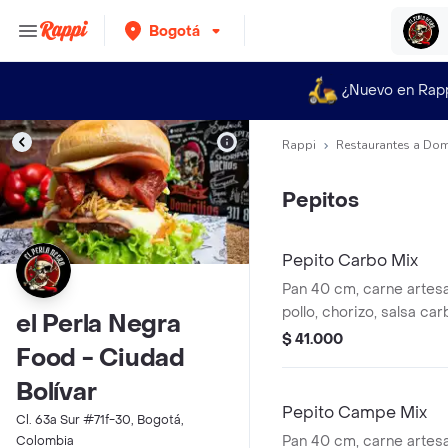
Bogotá
¿Nuevo en Rap
Rappi
Restaurantes a Dom
Pepitos
Pepito Carbo Mix
Pan 40 cm, carne artesan
pollo, chorizo, salsa ca
el Perla Negra
jamón, queso mozarella, 
$ 41.000
Food - Ciudad
papas chips, nachos, le
salsas a elección.
Bolívar
Pepito Campe Mix
Cl. 63a Sur #71f-30, Bogotá,
Pan 40 cm, carne artesan
Colombia