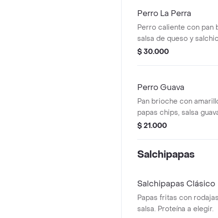
Perro La Perra
Perro caliente con pan b
salsa de queso y salchic
opciones de pico de gal
$ 30.000
papas chips.
Perro Guava
Pan brioche con amarillo
papas chips, salsa guava
proteina a elegir.
$ 21.000
Salchipapas
Salchipapas Clásico
Papas fritas con rodaja
salsa. Proteína a elegir.