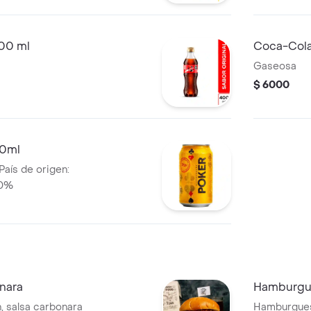
400 ml
Coca-Col
Gaseosa
$ 6000
30ml
País de origen:
.0%
nara
Hamburgu
Hamburguesa