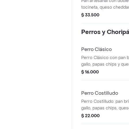
Pan artesanal con doble
tocineta, queso cheddar
salsa guava, salsa chipo
$ 33.500
Perros y Chorip
Perro Clásico
Perro Clásico con pan b
gallo, papas chips y que
proteína a elegir.
$ 16.000
Perro Costilludo
Perro Costilludo: pan br
gallo, papas chips, queso
proteína a elegir.
$ 22.000