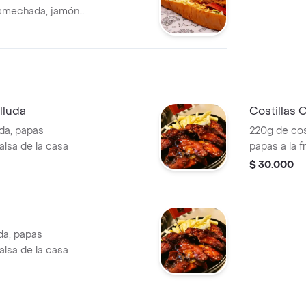
esmechada, jamón,
e gallo, papas
tomate y salsas a
lluda
Costillas C
da, papas
220g de cos
alsa de la casa
papas a la 
$ 30.000
da, papas
alsa de la casa