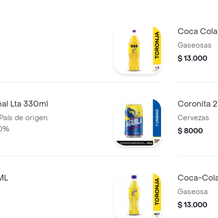
Coca Cola 
Gaseosas
$ 13.000
nal Lta 330ml
Coronita 
País de origen:
Cervezas
.0%
$ 8000
ML
Coca-Cola
Gaseosa
$ 13.000