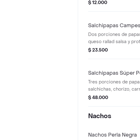
$ 12.000
Salchipapas Campes
Dos porciones de papas
queso rallad salsa y prot
$ 23.500
Salchipapas Súper P
Tres porciones de papa
salchichas, chorizo, c
jamón, queso rallado, sa
$ 48.000
salsas a elección, lechu
Nachos
Nachos Perla Negra