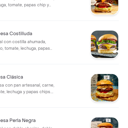
uga, tomate, papas chip y
na a elegir.
sa Costilluda
al con costilla ahumada,
o, tomate, lechuga, papas
y proteina a elegir.
a Clásica
 con pan artesanal, carne,
te, lechuga y papas chips.
a y opción de proteína a
sa Perla Negra