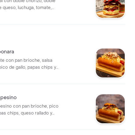
al con doble chorizo, doble
e queso, luchuga, tomate,
papas chips salsa y proteina a elegir.
bonara
nte con pan brioche, salsa
ico de gallo, papas chips y
o. Incluye opción de proteína
pesino
sino con pan brioche, pico
pas chips, queso rallado y
legir.