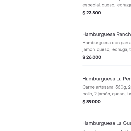
especial, queso, lechug
chips. salsa y proteina a
$ 23.500
Hamburguesa Ranch
Hamburguesa con pan ar
jamón, queso, lechuga, 
chips y salsa. Proteína a 
$ 26.000
Hamburguesa La Perl
Carne artesanal 360g, 2
pollo, 2 jamón, queso, l
papas chips salsa y prot
$ 89.000
Hamburguesa La Gu