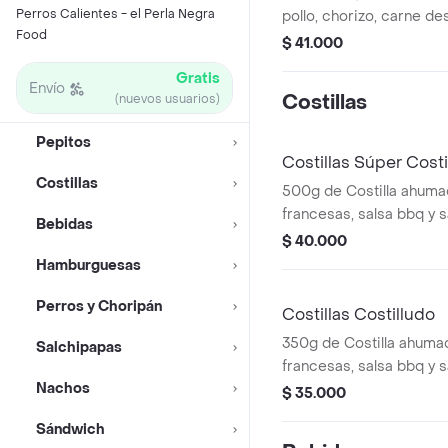
Perros Calientes - el Perla Negra
pollo, chorizo, carne d
Food
queso mozarella, pico d
$ 41.000
chips, nachos, lechuga, 
Gratis
elección.
Envío
Costillas
(nuevos usuarios)
Pepitos
Costillas Súper Costi
Costillas
500g de Costilla ahuma
francesas, salsa bbq y s
Bebidas
$ 40.000
Hamburguesas
Perros y Choripán
Costillas Costilludo
350g de Costilla ahuma
Salchipapas
francesas, salsa bbq y s
Nachos
$ 35.000
Sándwich