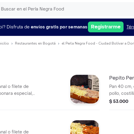
Registrarme
pi?
Disfruta de
envíos gratis por semanas
Tér
icilio
Restaurantes en Bogotá
el Perla Negra Food - Ciudad Bolívar a Dom
Pepito Per
al o filete de
Pan 40 cm, c
rbonara especial,
pollo, costi
pico de gallo,
queso mozar
$ 53.000
chuga, tomate y
chips, nacho
elección.
al o filete de