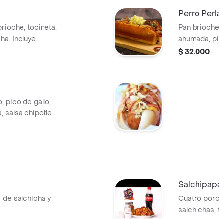
Perro Perl
rioche, tocineta,
Pan brioche, dos queso rall
ha. Incluye
ahumada, pi
lo, lechuga y
salsa y prote
$ 32.000
, pico de gallo,
, salsa chipotle
Salchipapa
s de salchicha y
Cuatro porc
salchichas, 