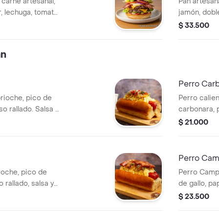
 carne artesanal,
Pan artesan
, lechuga, tomate,
jamón, dobl
tle
$ 33.500
án
Perro Car
rioche, pico de
Perro calie
so rallado. Salsa y
carbonara, p
queso rallad
$ 21.000
a elegir.
Perro Cam
ioche, pico de
Perro Campe
 rallado, salsa y
de gallo, pa
proteína a e
$ 23.500