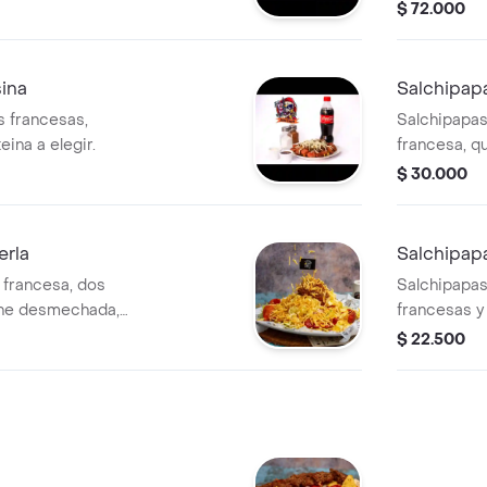
desmechada,
$ 72.000
artesanal, q
salsas a ele
ina
Salchipap
 francesas,
Salchipapas
eina a elegir.
francesa, qu
proteína a el
$ 30.000
erla
Salchipap
 francesa, dos
Salchipapas
arne desmechada,
francesas y
lsa de la casa y
rallado.
$ 22.500
ga, pico de gallo