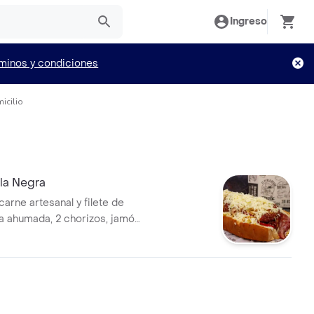
Ingreso
minos y condiciones
icilio
la Negra
arne artesanal y filete de
lla ahumada, 2 chorizos, jamón,
ella, pico de gallo, papas
s, lechuga, tomate y salsas a