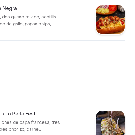
a Negra
ado, costilla
co de gallo, papas chips,
ina a elegir.
s La Perla Fest
iones de papa francesa, tres
tres chorizo, carne