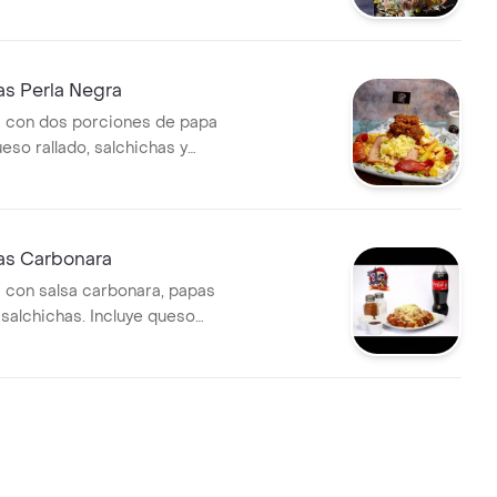
 jamón, filete de pollo, carne
ueso rallado, salsa de la casa y
cción, lechuga, pico de gallo
as Perla Negra
 con dos porciones de papa
eso rallado, salchichas y
egir. Incluye salsas.
as Carbonara
 con salsa carbonara, papas
 salchichas. Incluye queso