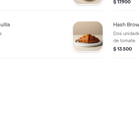
$ 17.900
illa
Hash Bro
a.
Dos unidade
de tomate.
$ 13.500
Galleta De
reo triturada y
Galleta de v
crema de av
$ 10.900
Galleta De