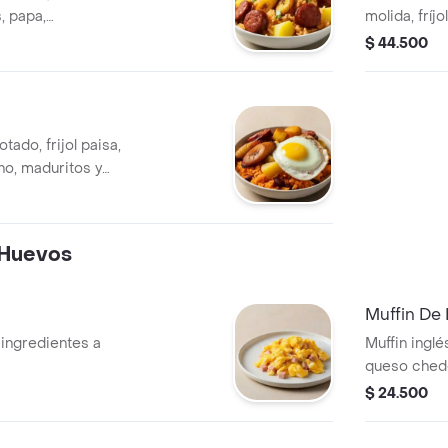
, papa,
molida, fríj
cilantro.
$ 44.500
tado, frijol paisa,
no, maduritos y
 Huevos
Muffin De
ingredientes a
Muffin inglé
queso ched
$ 24.500