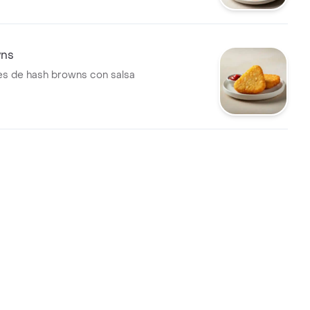
wns
s de hash browns con salsa
 Nutella
ainilla con nueces y relleno de
ellanas.
 Red Velvet