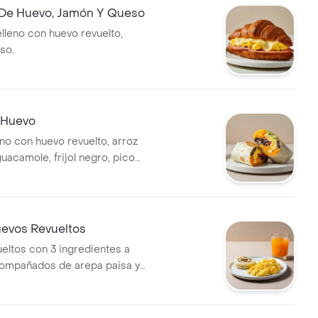
 De Huevo, Jamón Y Queso
elleno con huevo revuelto,
so.
e Huevo
eno con huevo revuelto, arroz
uacamole, frijol negro, pico
eso y salsa verde.
evos Revueltos
eltos con 3 ingredientes a
compañados de arepa paisa y