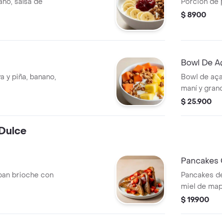
no, salsa de
Porción de 
$ 8900
Bowl De A
a y piña, banano,
Bowl de aça
maní y grano
$ 25.900
Dulce
Pancakes 
pan brioche con
Pancakes de
miel de map
$ 19.900