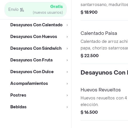
santarrosano, maduritos
Gratis
Envío
guacamole y cilantro.
$ 18.900
(nuevos usuarios)
Desayunos Con Calentado
Calentado Paisa
Desayunos Con Huevos
Calentado de arroz achio
papa, chorizo satarrosa
Desayunos Con Sándwich
huevo frito.
$ 22.500
Desayunos Con Fruta
Desayunos Con Dulce
Desayunos Con
Acompañamientos
Huevos Revueltos
Postres
Huevos revueltos con 4 
elección.
Bebidas
$ 16.500