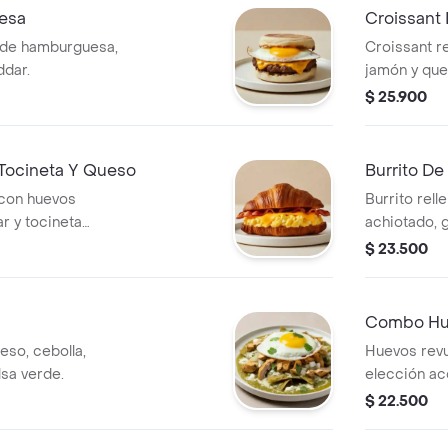
esa
Croissant
e de hamburguesa,
Croissant r
ddar.
jamón y que
$ 25.900
 Tocineta Y Queso
Burrito D
 con huevos
Burrito rell
r y tocineta
achiotado, g
de gallo, qu
$ 23.500
Combo Hu
eso, cebolla,
Huevos revu
alsa verde.
elección a
bebida.
$ 22.500