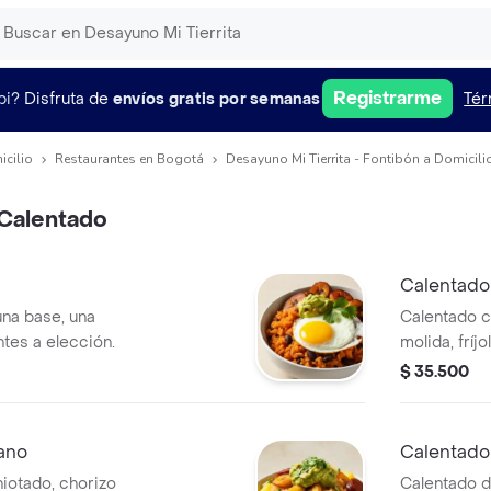
Registrarme
pi?
Disfruta de
envíos gratis por semanas
Tér
icilio
Restaurantes en Bogotá
Desayuno Mi Tierrita - Fontibón a Domicili
Calentado
Calentado
una base, una
Calentado c
ntes a elección.
molida, fríj
cilantro.
$ 35.500
ano
Calentado
iotado, chorizo
Calentado d