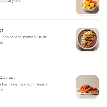
papaya y piña.
çai
i con banano, mantequilla de
la.
Clásicos
 harina de trigo con fresas y
le.