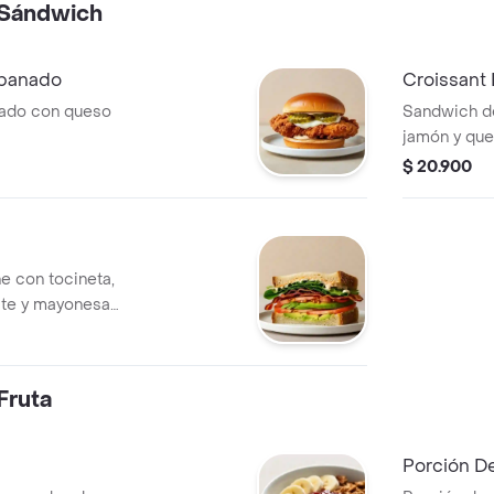
Sándwich
Apanado
Croissant
nado con queso
Sandwich d
jamón y que
$ 20.900
e con tocineta,
ate y mayonesa
Fruta
Porción De