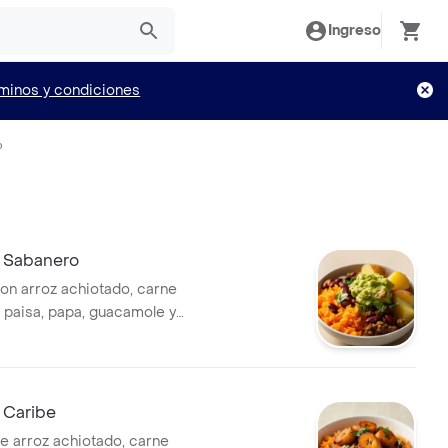
Ingreso
minos y condiciones
o
 Sabanero
on arroz achiotado, carne
ol paisa, papa, guacamole y
 Caribe
e arroz achiotado, carne