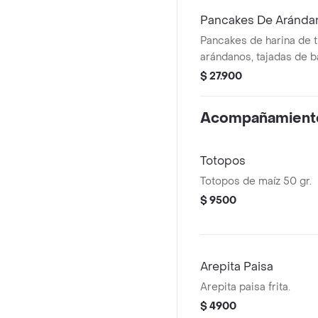
Pancakes De Aránda
Pancakes de harina de t
arándanos, tajadas de b
maple.
$ 27.900
Acompañamient
Totopos
Totopos de maíz 50 gr.
$ 9500
Arepita Paisa
Arepita paisa frita.
$ 4900