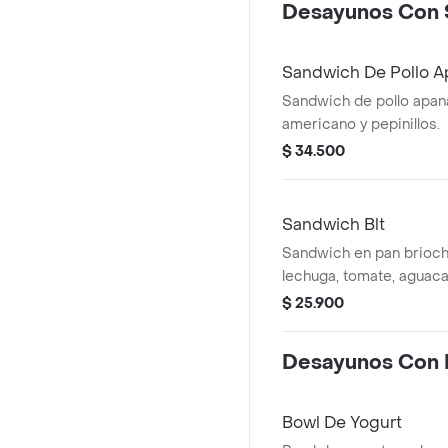
Desayunos Con 
Sandwich De Pollo 
Sandwich de pollo apa
americano y pepinillos.
$ 34.500
Sandwich Blt
Sandwich en pan brioch
lechuga, tomate, aguac
picante.
$ 25.900
Desayunos Con 
Bowl De Yogurt