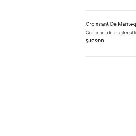
Croissant De Mantequ
Croissant de mantequill
$ 10.900
Postres
Galleta De Oreo
Galleta de vainilla con o
chunks de oreo.
Preguntas frecuentes
$ 10.900
¿Desayuno Mi Tierrita hace entrega a domicilio?
Brownie