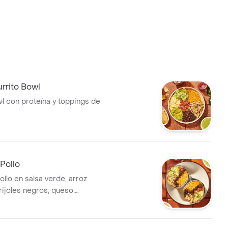
rrito Bowl
l con proteína y toppings de
 Pollo
ollo en salsa verde, arroz
rijoles negros, queso,
ico de gallo, lechuga y salsa