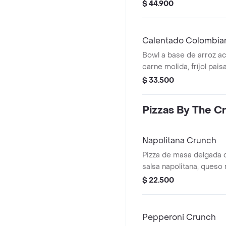
molida.
$ 44.900
Calentado Colombia
Bowl a base de arroz a
carne molida, fríjol pai
papa y un toque de cilan
$ 33.500
Pizzas By The C
Napolitana Crunch
Pizza de masa delgada 
salsa napolitana, queso 
tomate en rodajas y alb
$ 22.500
Pepperoni Crunch