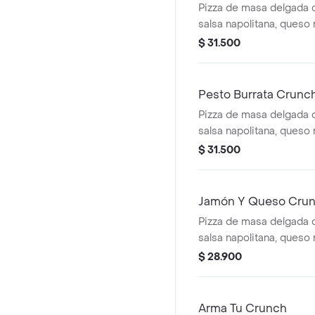
Pizza de masa delgada 
salsa napolitana, queso 
pepperoni.
$ 31.500
Pesto Burrata Crunc
Pizza de masa delgada 
salsa napolitana, queso 
burrata, pesto (tiene ma
$ 31.500
(nuez) y miel.
Jamón Y Queso Cru
Pizza de masa delgada 
salsa napolitana, queso 
jamón de cerdo.
$ 28.900
Arma Tu Crunch