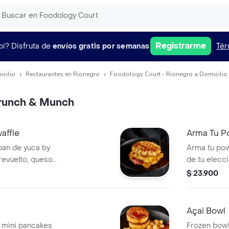
Registrarme
pi?
Disfruta de
envíos gratis por semanas
Tér
icilio
Restaurantes en Rionegro
Foodology Court - Rionegro a Domicilio
runch & Munch
affle
Arma Tu P
pan de yuca by
Arma tu pow
revuelto, queso
de tu elecci
nte y maple syrup.
$ 23.900
Açai Bowl
e mini pancakes
Frozen bowl