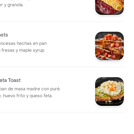
r y granola.
asts
ancesas hechas en pan
 fresas y maple syrup.
eta Toast
 pan de masa madre con puré
 huevo frito y queso feta.