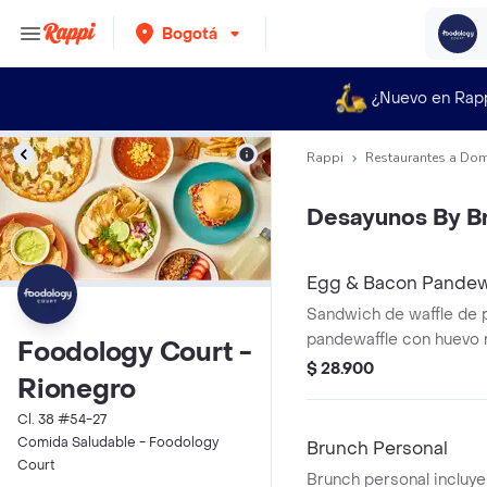
Bogotá
¿Nuevo en Rap
Rappi
Restaurantes a Dom
Desayunos By B
Egg & Bacon Pandew
Sandwich de waffle de 
pandewaffle con huevo 
Foodology Court -
cheddar, tocineta croca
$ 28.900
Rionegro
Cl. 38 #54-27
Comida Saludable - Foodology
Brunch Personal
Court
Brunch personal incluy