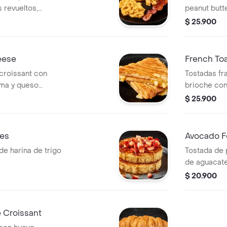
 revueltos,
peanut butte
rción de papas
$ 25.900
eese
French To
croissant con
Tostadas fr
ema y queso
brioche con
$ 25.900
les
Avocado F
de harina de trigo
Tostada de
de aguacate,
$ 20.900
 Croissant