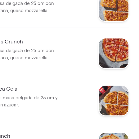
sa delgada de 25 cm con
tana, queso mozzarella,
aíz.
es Crunch
sa delgada de 25 cm con
tana, queso mozzarella,
tocineta y jamón de cerdo.
ca Cola
e masa delgada de 25 cm y
n azucar.
unch