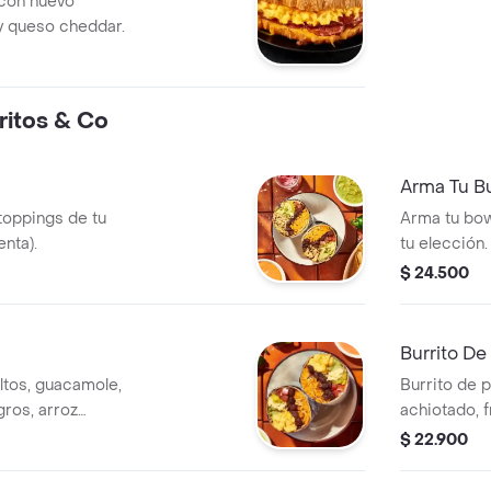
 con huevo
a y queso cheddar.
ritos & Co
Arma Tu Bu
 toppings de tu
Arma tu bow
nta).
tu elección.
$ 24.500
Burrito De
ltos, guacamole,
Burrito de p
gros, arroz
achiotado, f
 y salsa verde
guacamole, p
$ 22.900
verde.