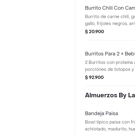
Burrito Chili Con Car
Burrito de carne chili, 
gallo, frijoles negros, ar
lechuga, queso y salsa 
$ 20.900
co.
Burritos Para 2 + Beb
2 Burritos con proteína 
porciónes de totopos y 
$ 92.900
Almuerzos By La
Bandeja Paisa
Bowl típico paisa con frí
achiotado, madurito, hue