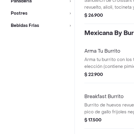
Sandwich de croissant
Panadería
revuelto, alioli, tocinet
Postres
$ 26.900
Bebidas Frias
Mexicana By Bur
Arma Tu Burrito
Arma tu burrito con los
elección (contiene pimie
$ 22.900
Breakfast Burrito
Burrito de huevos revue
pico de gallo frijoles ne
achiote, lechuga, queso
$ 17.500
burritos & co.