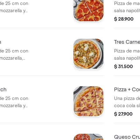
de 25 cm con
Pizza de ma
mozzarella y
salsa napoli
tocineta y m
$ 28.900
h
Tres Carn
de 25 cm con
Pizza de ma
mozzarella,
salsa napoli
ní), almendras
pepperoni, 
$ 31.500
nch
Pizza + Co
de 25 cm con
Una pizza d
mozzarella y
coca cola si
$ 27.900
Queso Cr