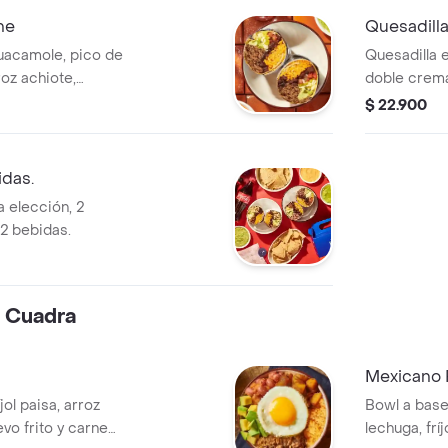
ne
Quesadilla
guacamole, pico de
Quesadilla e
roz achiote,
doble crema
verde burritos &
burritos & c
$ 22.900
idas.
a elección, 2
2 bebidas.
 Cuadra
Mexicano 
jol paisa, arroz
Bowl a base
vo frito y carne
lechuga, frí