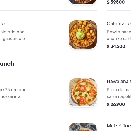
a las hierba
$ 39.500
no
Calentado
chiotado con
Bowl a base
sa, guacamole,
chorizo san
tro.
madurito y u
$ 34.500
runch
Hawaiana 
de 25 cm con
Pizza de ma
mozzarella,
salsa napol
ahaca.
de cerdo y 
$ 26.900
Maíz Y To