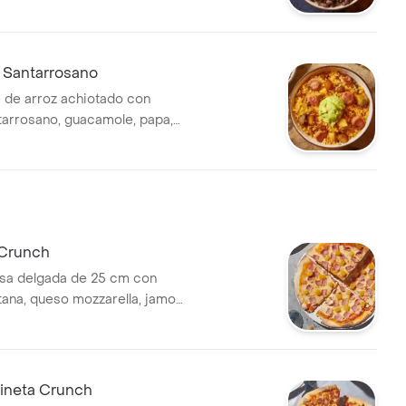
s y pico de gallo.
 Santarrosano
 de arroz achiotado con
tarrosano, guacamole, papa,
n toque de cilantro.
Crunch
sa delgada de 25 cm con
itana, queso mozzarella, jamon
piña.
cineta Crunch