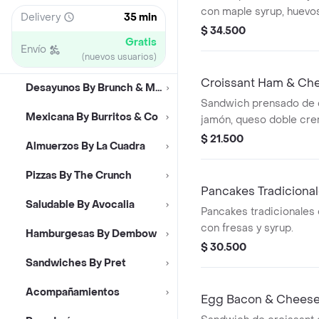
con maple syrup, huevos
Delivery
35 min
tocineta crocante y po
$ 34.500
Gratis
rostizadas.
Envío
(nuevos usuarios)
Croissant Ham & Ch
Desayunos By Brunch & Munch
Sandwich prensado de 
Mexicana By Burritos & Co
jamón, queso doble cr
cheddar.
$ 21.500
Almuerzos By La Cuadra
Pizzas By The Crunch
Pancakes Tradiciona
Saludable By Avocalia
Pancakes tradicionales 
con fresas y syrup.
Hamburgesas By Dembow
$ 30.500
Sandwiches By Pret
Acompañamientos
Egg Bacon & Cheese