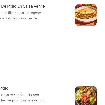
 De Pollo En Salsa Verde
n tortilla de harina, queso
 y pollo en salsa verde
o.
Pollo
 de arroz achiotado con
joles negros, guacamole, pollo