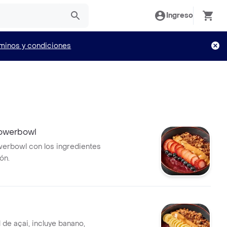
Ingreso
minos y condiciones
owerbowl
erbowl con los ingredientes
ón.
 de açai, incluye banano,