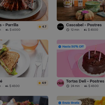
 - Parrilla
Cascabel - Postres
4.7
n
·
$ 6000
12 min
·
$ 4500
s
Hasta 50% Off
fé
Tortas Deli - Postres
4.9
n
·
$ 4500
24 min
·
$ 4500
s
Envío Gratis