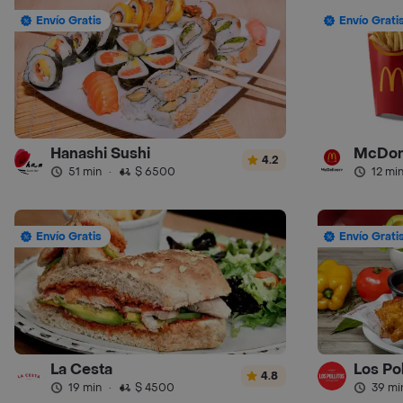
Envío Gratis
Envío Grati
Hanashi Sushi
McDon
4.2
51 min
·
$ 6500
12 mi
Envío Gratis
Envío Grati
La Cesta
Los Pol
4.8
19 min
·
$ 4500
39 mi