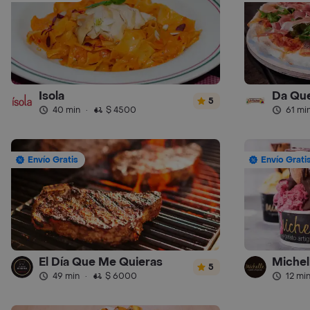
Isola
Da Que
5
40 min
·
$ 4500
61 mi
Envío Gratis
Envío Grati
El Día Que Me Quieras
Michel
5
49 min
·
$ 6000
12 mi