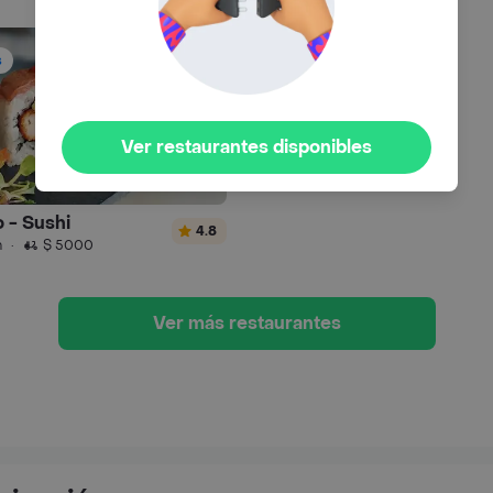
s
Ver restaurantes disponibles
o - Sushi
4.8
n
·
$ 5000
Ver más restaurantes