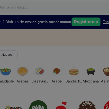
Registrarme
pi?
Disfruta de
envíos gratis por semanas
Tér
¡Nuevos!
aludable
Arepas
Desayunos
Árabe
Sánduches
Mexicana
Asiá