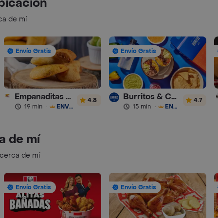
bicación
ca de mí
Envío Gratis
Envío Gratis
Empanaditas de Pipian - Empanadas
Burritos & Co - Turbo
4.8
4.7
19 min
·
ENVÍO GRATIS
15 min
·
ENVÍO GRATIS
a de mí
 cerca de mí
Envío Gratis
Envío Gratis