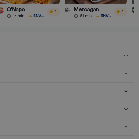
O'Napo
Mercagan
4
4
14 min
·
ENVÍO GRATIS
51 min
·
ENVÍO GRATIS