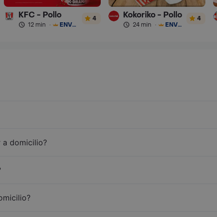
KFC - Pollo
Kokoriko - Pollo
4
4
12 min
·
ENVÍO GRATIS
24 min
·
ENVÍO GRATIS
 a domicilio?
?
omicilio?