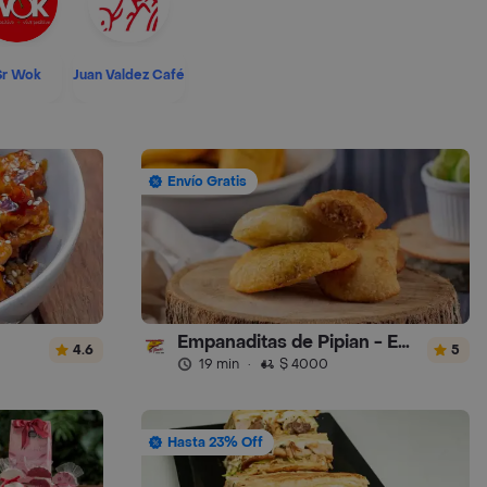
Sr Wok
Juan Valdez Café
Envío Gratis
Empanaditas de Pipian - Empanadas
4.6
5
19 min
·
$ 4000
Hasta 23% Off