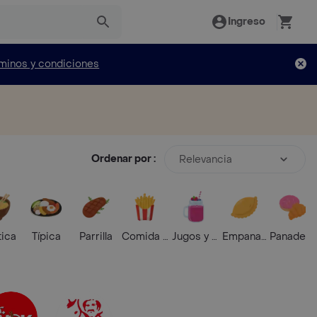
Ingreso
minos y condiciones
Ordenar por :
Relevancia
tica
Típica
Parrilla
Comida Rápida
Jugos y Batidos
Empanadas
Panaderí