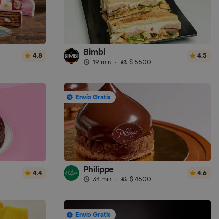
Bimbi
4.8
4.5
19 min
·
$ 5500
Envío Gratis
Philippe
4.4
4.6
34 min
·
$ 4500
Envío Gratis