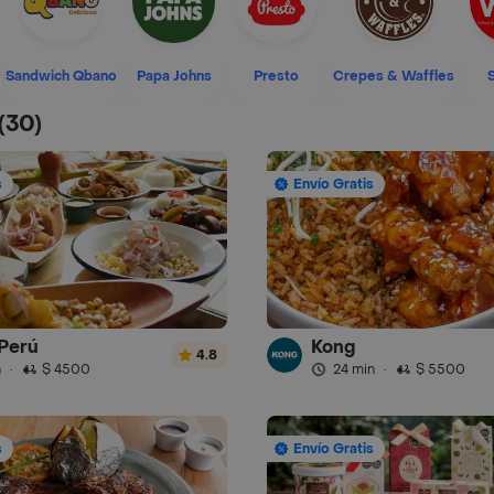
Sandwich Qbano
Papa Johns
Presto
Crepes & Waffles
(30)
s
Envío Gratis
Perú
Kong
4.8
n
·
$ 4500
24 min
·
$ 5500
s
Envío Gratis