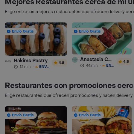
Mejores Restaurantes cerca de mi u
Elige entre los mejores restaurantes que ofrecen delivery cer
Envío Gratis
Envío Gratis
Anastasia Cookies
Hakims Pastry
4.8
4.8
44 min
·
ENVÍO GRATIS
12 min
·
ENVÍO GRATIS
Restaurantes con promociones cerc
Elige restaurantes que ofrecen promociones y hacen delivery
Envío Gratis
Envío Gratis