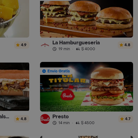
La Hamburgueseria
4.9
4.8
19 min
·
$ 4000
Envío Gratis
Sandwich Gourmet Salsa de Ajo
Presto
4.8
4.7
14 min
·
$ 4500