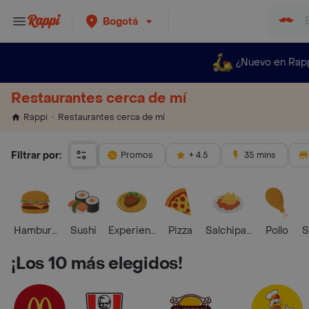
Bogotá
¿Nuevo en Rap
Restaurantes cerca de mí
Restaurantes cerca de mí
Rappi
Filtrar por:
Promos
+ 4.5
35 mins
Hamburguesa
Sushi
Experiencias Foodies
Pizza
Salchipapas
Pollo
S
¡Los 10 más elegidos!