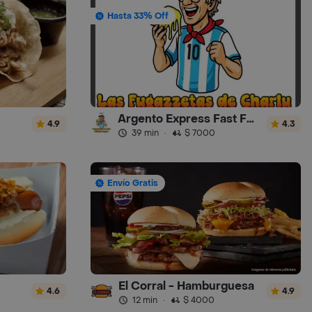
Hasta 33% Off
Argento Express Fast Food
4.9
4.3
39 min
·
$ 7000
Envío Gratis
El Corral - Hamburguesa
4.6
4.9
12 min
·
$ 4000