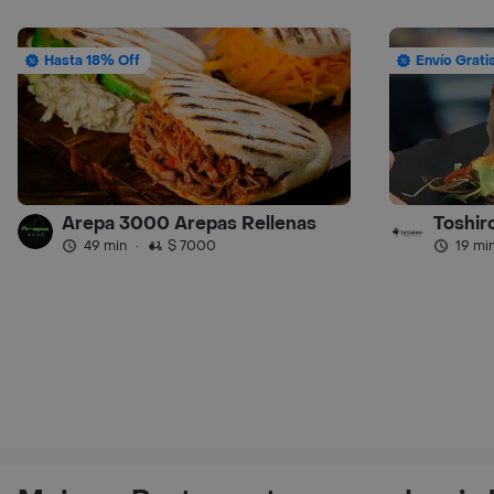
Hasta 18% Off
Envío Grati
Arepa 3000 Arepas Rellenas
Toshir
49 min
·
$ 7000
19 mi