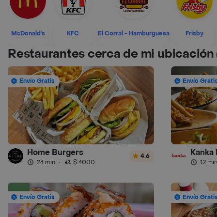
McDonald's
KFC
El Corral - Hamburguesa
Frisby
Restaurantes cerca de mi ubicación
Envío Gratis
Envío Grati
Home Burgers
Kanka 
4.6
24 min
·
$ 4000
12 mi
Envío Gratis
Envío Grati