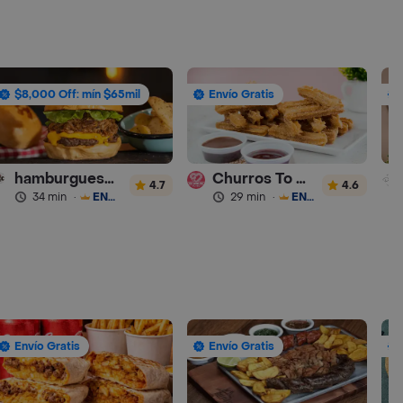
$8,000 Off: mín $65mil
Envío Gratis
hamburguesas Rustica (RDC)
Churros To Go
4.7
4.6
34 min
·
ENVÍO GRATIS
29 min
·
ENVÍO GRATIS
Envío Gratis
Envío Gratis