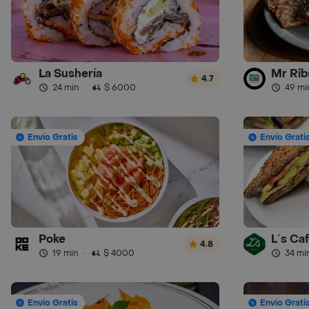
La Sushería
Mr Ribs
4.7
24 min
·
$ 6000
49 mi
Envío Gratis
Envío Grati
Poke
L´s Ca
4.8
19 min
·
$ 4000
34 mi
Envío Gratis
Envío Grati