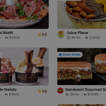
i Matti
Juice Place
4.5
n
·
$ 5500
49 min
·
$ 6500
s
Envío Gratis
le Gelato
4.8
n
·
$ 4500
24 min
·
$ 5000