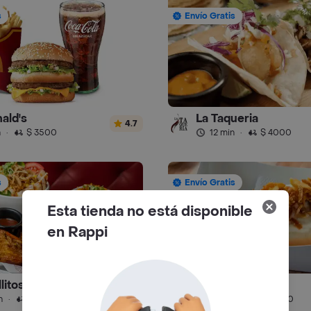
s
Envío Gratis
ald's
La Taqueria
4.7
n
·
$ 3500
12 min
·
$ 4000
s
Envío Gratis
Esta tienda no está disponible
en Rappi
litos
Frank Truck
4.8
n
·
$ 5500
24 min
·
$ 6000