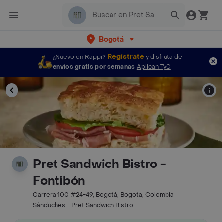
Bogotá
Regístrate
¿Nuevo en Rappi?
y disfruta de
envíos gratis por semanas
Aplican TyC
Pret Sandwich Bistro -
Fontibón
Carrera 100 #24-49, Bogotá, Bogota, Colombia
Sánduches - Pret Sandwich Bistro