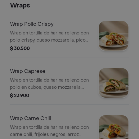
Wraps
Wrap Pollo Crispy
Wrap en tortilla de harina relleno con
pollo crispy, queso mozzarella, pico
de gallo, lechuga y salsa ranch.
$ 30.500
Wrap Caprese
Wrap en tortilla de harina relleno con
pollo en cubos, queso mozzarella,
tomate, espinaca y pesto.
$ 23.900
Wrap Carne Chili
Wrap en tortilla de harina relleno con
carne chili, fríjoles negros, arroz