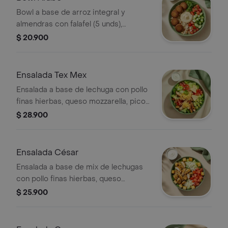
Bowl a base de arroz integral y
almendras con falafel (5 unds),
hummus de garbanzo, tomate, pepino,
$ 20.900
perejil, limón y vinagreta a elección. El
tamaño perfecto para que la
acompañes con un sándwich o wrap.
Ensalada Tex Mex
Ensalada a base de lechuga con pollo
finas hierbas, queso mozzarella, pico
de gallo, aguacate, totopos triturados
$ 28.900
y vinagreta a elección. El tamaño
perfecto para que la acompañes con
un sándwich o wrap.
Ensalada César
Ensalada a base de mix de lechugas
con pollo finas hierbas, queso
parmesano, tomate, crutones y
$ 25.900
vinagreta a elección. El tamaño
perfecto para que la acompañes con
un sándwich o wrap.