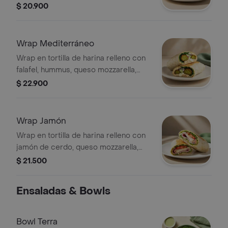
achiotado, queso mozzarella, pico de
$ 20.900
gallo, lechuga, guacamole y salsa
verde.
Wrap Mediterráneo
Wrap en tortilla de harina relleno con
falafel, hummus, queso mozzarella,
queso feta, espinaca, pepino, cebolla
$ 22.900
morada y alioli.
Wrap Jamón
Wrap en tortilla de harina relleno con
jamón de cerdo, queso mozzarella,
lechuga, tomate y alioli.
$ 21.500
Ensaladas & Bowls
Bowl Terra