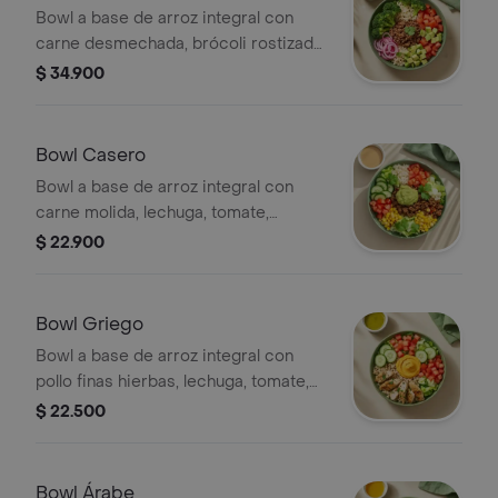
Bowl a base de arroz integral con
carne desmechada, brócoli rostizado,
tomate, cebolla encurtida, aguacate,
$ 34.900
cilantro y vinagreta a elección. El
tamaño perfecto para que la
acompañes con un sándwich o wrap.
Bowl Casero
Bowl a base de arroz integral con
carne molida, lechuga, tomate,
pepino, maíz, cilantro y guacamole. El
$ 22.900
tamaño perfecto para que lo
acompañes con un wrap.
Bowl Griego
Bowl a base de arroz integral con
pollo finas hierbas, lechuga, tomate,
pepino, cilantro y hummus de
$ 22.500
pimentón. El tamaño perfecto para
que la acompañes con un sándwich o
wrap.
Bowl Árabe