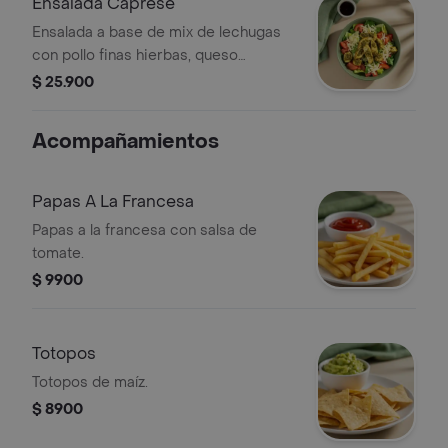
Ensalada Caprese
Ensalada a base de mix de lechugas
con pollo finas hierbas, queso
mozzarella, tomate, pesto y vinagreta
$ 25.900
a elección. El tamaño perfecto para
que la acompañes con un sándwich o
Acompañamientos
wrap.
Papas A La Francesa
Papas a la francesa con salsa de
tomate.
$ 9900
Totopos
Totopos de maíz.
$ 8900