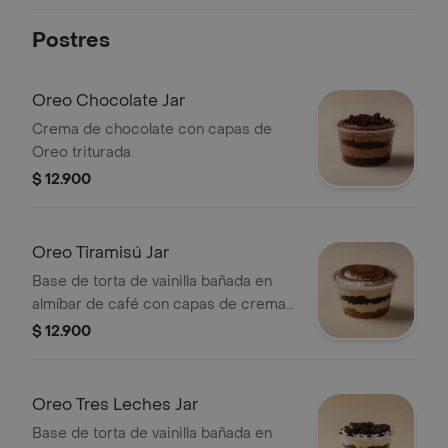
Postres
Oreo Chocolate Jar
Crema de chocolate con capas de
Oreo triturada.
$ 12.900
Oreo Tiramisú Jar
Base de torta de vainilla bañada en
almíbar de café con capas de crema
de tiramisú y Oreo.
$ 12.900
Oreo Tres Leches Jar
Base de torta de vainilla bañada en