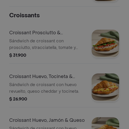
Croissants
Croissant Prosciutto &
Stracciatella
Sándwich de croissant con
prosciutto, stracciatella, tomate y
lechuga.
$ 31.900
Croissant Huevo, Tocineta &
Queso
Sándwich de croissant con huevo
revuelto, queso cheddar y tocineta.
$ 26.900
Croissant Huevo, Jamón & Queso
Sándwich de croissant con huevo