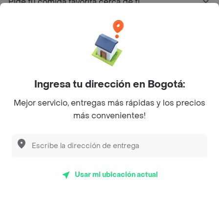
Pide tu comida favorita cerca de ti
Categorías
Únete a Rappi
Ingresa tu dirección en Bogotá:
Sobre Rappi
Mejor servicio, entregas más rápidas y los precios
más convenientes!
Facebook
Twitter
Instagram
©
2026
Rappi Inc. All rights reserved.
Usar mi ubicación actual
Rappi S.A.S. --- NIT 900.843.898-9 --- Calle 63 # 16A-02
Bogotá D.C. --- notificacionesrappi@rappi.com