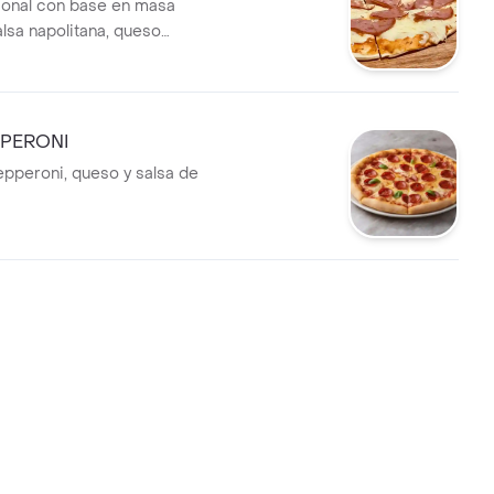
cional con base en masa
alsa napolitana, queso
 salami, tamaño personal de 24
orciones. .
PPERONI
epperoni, queso y salsa de