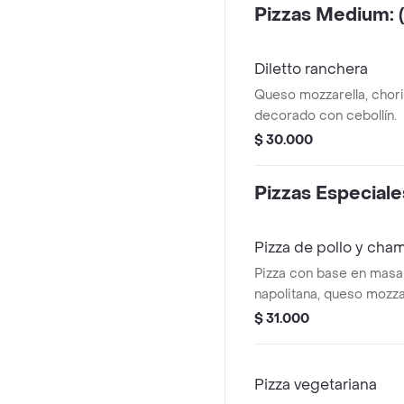
Pizzas Medium:
Diletto ranchera
Queso mozzarella, choriz
decorado con cebollín.
$ 30.000
Pizzas Especiale
Pizza de pollo y ch
Pizza con base en masa 
napolitana, queso mozzar
champiñones, tamaño personal de 24 x 24
$ 31.000
cm, 4 porciones.
Pizza vegetariana