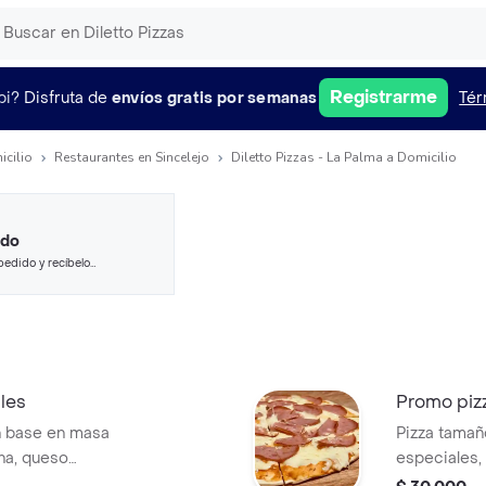
Registrarme
pi?
Disfruta de
envíos gratis por semanas
Tér
icilio
Restaurantes en Sincelejo
Diletto Pizzas - La Palma a Domicilio
ido
pedido y recíbelo
ales
Promo piz
n base en masa
Pizza tamañ
ana, queso
especiales, 
año personal de 24
champiñones