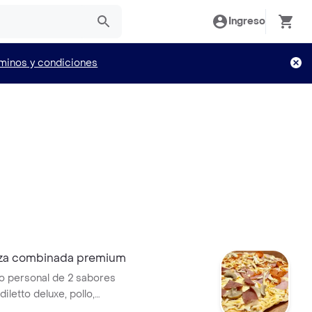
Ingreso
minos y condiciones
za combinada premium
o personal de 2 sabores
diletto deluxe, pollo,
, tocineta, y otra mitad de 5