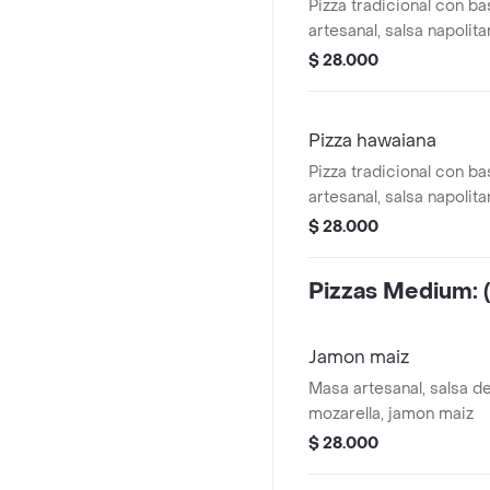
Pizza tradicional con b
artesanal, salsa napolit
mozzarella, jamón, poll
$ 28.000
de 24 x 24 cm, 4 porcio
Pizza hawaiana
Pizza tradicional con b
artesanal, salsa napolit
mozzarella, jamón, piña
$ 28.000
de 24 x 24 cm, 4 porcio
Pizzas Medium:
Jamon maiz
Masa artesanal, salsa d
mozarella, jamon maiz
$ 28.000