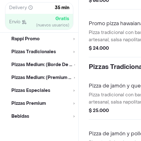
$ 66.000
x 24 cm, 4 porciones, s
Delivery
35 min
Gratis
Envío
Promo pizza hawaian
(nuevos usuarios)
Pizza tradicional con b
Rappi Promo
artesanal, salsa napolit
mozzarella, jamón, piña
$ 24.000
Pizzas Tradicionales
de 24 x 24 cm, 4 porcio
Pizzas Medium: (Borde De Queso 36x36cm)
Pizzas Tradicion
Pizzas Medium: (Premium 36x36cm)
Pizza de jamón y qu
Pizzas Especiales
Pizza tradicional con b
artesanal, salsa napolit
Pizzas Premium
mozzarella y jamón, tam
$ 25.000
Bebidas
24 x 24 cm, 4 porciones
Pizza de jamón y poll