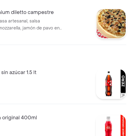
mium diletto campestre
asa artesanal, salsa
 mozzarella, jamón de pavo en
uvas pasas, tamaño de 24 cm
s)
in azúcar 1.5 lt
 original 400ml