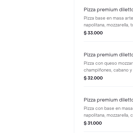
Pizza premium dilett
Pizza base en masa arte
napolitana, mozzarella,
albahaca o pesto, tama
$ 33.000
porciones)
Pizza premium dilett
Pizza con queso mozzarel
champiñones, cabano y 
$ 32.000
Pizza premium dilett
Pizza con base en masa 
napolitana, mozzarella, c
pimentón, maíz, tamaño
$ 31.000
porciones)