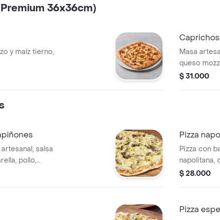
 (Premium 36x36cm)
Caprichos
o y maíz tierno,
Masa artesa
queso mozza
salami y piñ
$ 31.000
s
ampiñones
Pizza napo
artesanal, salsa
Pizza con b
ella, pollo,
napolitana,
ajo, tamaño
$ 28.000
porciones. .
Pizza espe