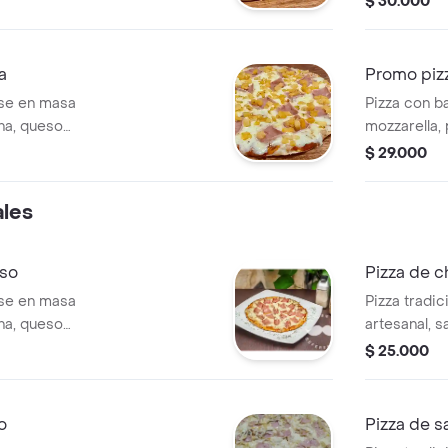
$ 30.000
abores a elegir
carnes, chor
porciones 
a
Promo piz
ase en masa
Pizza con b
ana, queso
mozzarella, 
, tamaño personal
tamaño de 2
$ 29.000
nes.
ales
eso
Pizza de c
ase en masa
Pizza tradi
ana, queso
artesanal, s
año personal de
mozzarella,
$ 25.000
.
24 x 24 cm,
o
Pizza de s