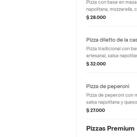
Pizza con base en masa 
napolitana, mozzarella, 
maíz, champiñones, tam
$ 28.000
24 x 24 cm, 4 porciones
Pizza diletto de la ca
Pizza tradicional con b
artesanal, salsa napolit
mozzarella, jamón, pollo
$ 32.000
tamaño de 24x24 cm, 4 
Pizza de peperoni
Pizza de peperoni con m
salsa napolitana y queso
$ 27.000
Pizzas Premium