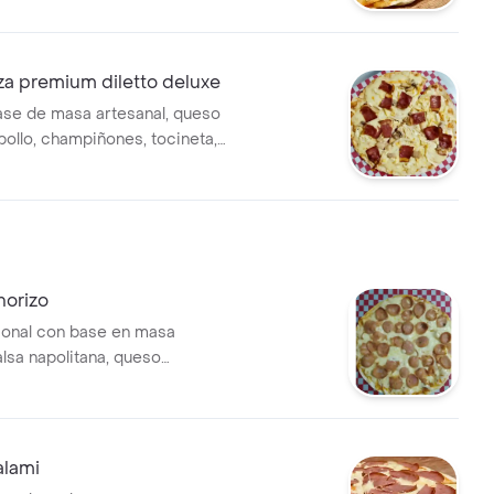
izo, jamones, pollo y salami, 4
24cm
za premium diletto deluxe
ase de masa artesanal, queso
pollo, champiñones, tocineta,
4 cm (4 porciones)
horizo
cional con base en masa
alsa napolitana, queso
 y chorizo, tamaño personal de
 4 porciones.
alami