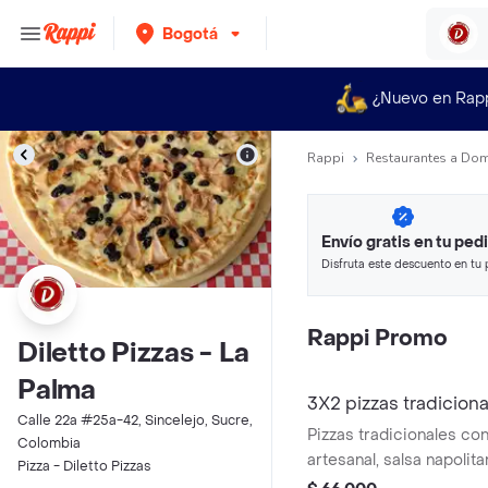
Bogotá
¿Nuevo en Rap
Rappi
Restaurantes a Dom
Envío gratis en tu ped
Disfruta este descuento en tu 
en minutos.
Rappi Promo
Diletto Pizzas - La
Palma
3X2 pizzas tradicion
Calle 22a #25a-42, Sincelejo, Sucre,
Pizzas tradicionales co
Colombia
artesanal, salsa napolit
Pizza - Diletto Pizzas
mozzarella, salami, tam