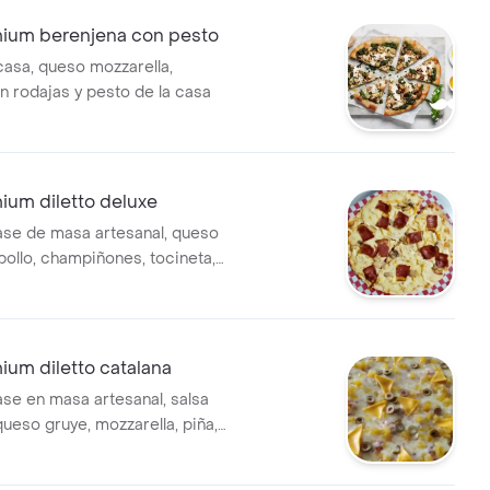
mium berenjena con pesto
casa, queso mozzarella,
n rodajas y pesto de la casa
ium diletto deluxe
ase de masa artesanal, queso
pollo, champiñones, tocineta,
4 cm (4 porciones)
ium diletto catalana
ase en masa artesanal, salsa
queso gruye, mozzarella, piña,
, tamaño de 24 cm (4