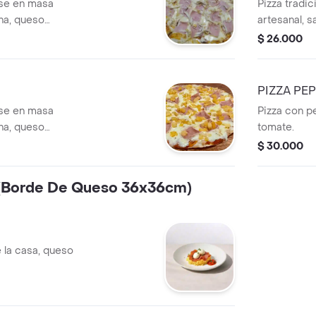
ase en masa
Pizza tradi
ana, queso
artesanal, s
o, tamaño personal
mozzarella,
$ 26.000
nes.
x 24 cm, 4 p
PIZZA PE
ase en masa
Pizza con p
ana, queso
tomate.
, tamaño personal
$ 30.000
nes.
 (Borde De Queso 36x36cm)
e la casa, queso