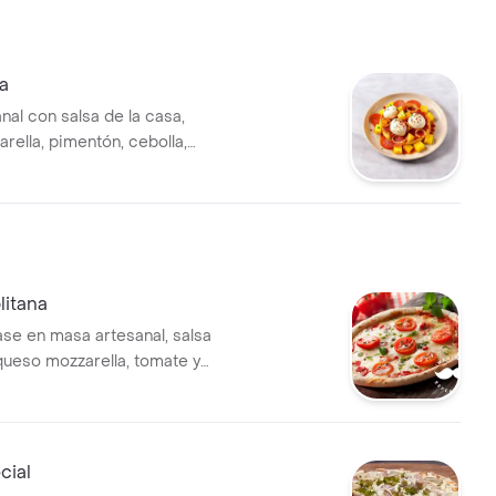
a
nal con salsa de la casa,
rella, pimentón, cebolla,
a.
litana
ase en masa artesanal, salsa
 queso mozzarella, tomate y
 personal de 24 x 24 cm, 4
cial