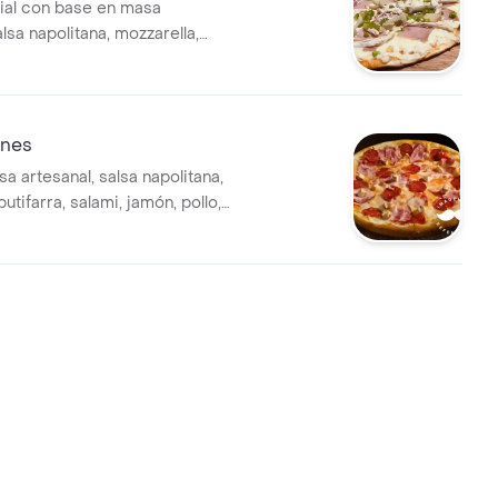
ial con base en masa
alsa napolitana, mozzarella,
o, champiñón y
maño personal de 24 x 24cm,
.
rnes
a artesanal, salsa napolitana,
butifarra, salami, jamón, pollo,
ifarra, tamaño personal de 24
orciones.