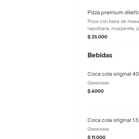
Pizza premium dilett
Pizza con base de masa 
napolitana, mozzarella, 
aceite de oliva, pesto,
$ 35.000
(4 porciones)
Bebidas
Coca cola original 4
Gaseosas
$ 6000
Coca cola original 1.5 
Gaseosas
$ 11.000