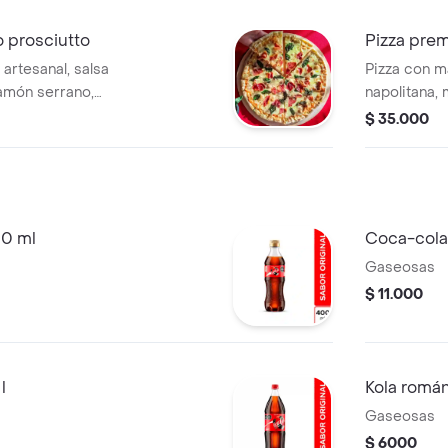
o prosciutto
Pizza pre
artesanal, salsa
Pizza con m
jamón serrano,
napolitana,
 tamaño de 24 cm
salsa bbq, 
$ 35.000
(4 porcione
00 ml
Coca-cola s
Gaseosas
$ 11.000
l
Kola román
Gaseosas
$ 6000