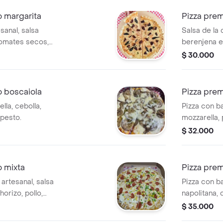
o margarita
Pizza pre
sanal, salsa
Salsa de la 
 tomates secos,
berenjena e
ño de 24cm (4
$ 30.000
o boscaiola
Pizza prem
la, cebolla,
Pizza con b
pesto.
mozzarella, 
tamaño de 2
$ 32.000
o mixta
Pizza prem
artesanal, salsa
Pizza con b
horizo, pollo,
napolitana, 
 de 24 cm (4
y aceitunas
$ 35.000
porciones)