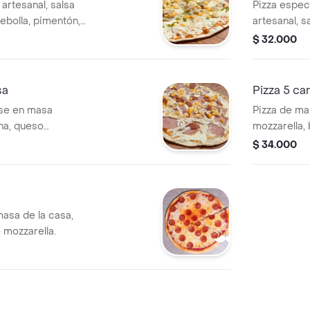
artesanal, salsa
Pizza espec
cebolla, pimentón,
artesanal, s
año personal de
jamón, poll
$ 32.000
.
pimentón,ta
4 porciones
sa
Pizza 5 ca
ase en masa
Pizza de mas
ana, queso
mozzarella, 
, cabano y maíz,
chorizo, but
$ 34.000
porciones.
x 24cm, 4 p
asa de la casa,
 mozzarella.