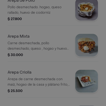
Arepa de Pollo
Pollo desmechado. hogao, queso
rallado, huevo de codorniz
$ 27.800
Arepa Mixta
Carne desmechada, pollo
desmechado, queso , hogao y huevo
de codorniz.
$ 30.000
Arepa Criolla
Arepa de carne desmechada con
maíz, hogao de la casa y plátano frito,
huevo de codorniz y queso.
$ 25.500