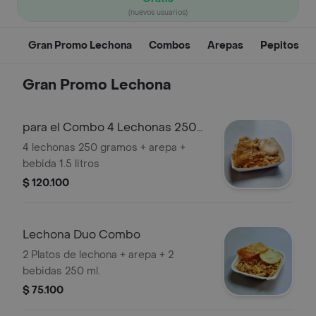
(nuevos usuarios)
Gran Promo Lechona
Combos
Arepas
Pepitos
Gran Promo Lechona
para el Combo 4 Lechonas 250
G
4 lechonas 250 gramos + arepa +
bebida 1.5 litros
$ 120.100
Lechona Duo Combo
2 Platos de lechona + arepa + 2
bebidas 250 ml.
$ 75.100