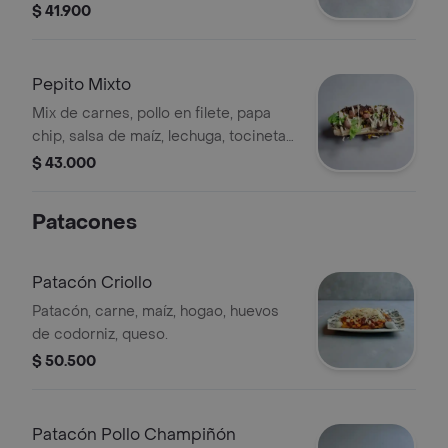
casa, queso costeño, maíz.
$ 41.900
Pepito Mixto
Mix de carnes, pollo en filete, papa
chip, salsa de maíz, lechuga, tocineta,
salsas de la casa, queso costeño,
$ 43.000
maíz.
Patacones
Patacón Criollo
Patacón, carne, maíz, hogao, huevos
de codorniz, queso.
$ 50.500
Patacón Pollo Champiñón