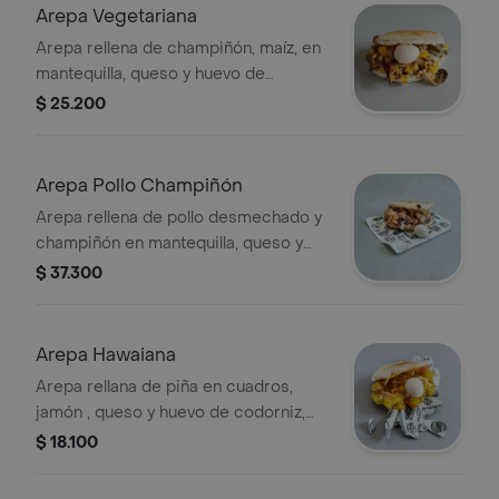
Arepa Vegetariana
Arepa rellena de champiñón, maíz, en
mantequilla, queso y huevo de
codorniz.
$ 25.200
Arepa Pollo Champiñón
Arepa rellena de pollo desmechado y
champiñón en mantequilla, queso y
huevo de codorniz.
$ 37.300
Arepa Hawaiana
Arepa rellana de piña en cuadros,
jamón , queso y huevo de codorniz,
salsa de piña.
$ 18.100