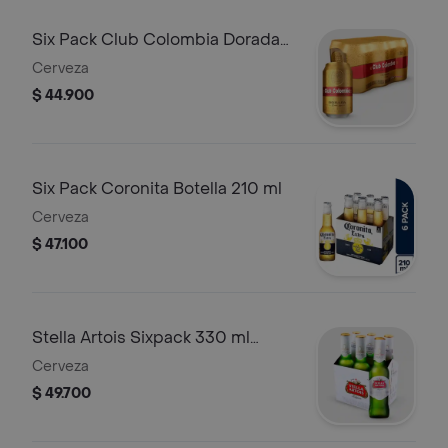
Six Pack Club Colombia Dorada
330 ml
Cerveza
$ 44.900
Six Pack Coronita Botella 210 ml
Cerveza
$ 47.100
Stella Artois Sixpack 330 ml
Botella
Cerveza
$ 49.700