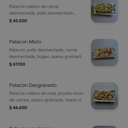
Patacón relleno de carne
desmechada, pollo desmechado,
hogao, queso gratinado, huevo de
$ 45.500
codorniz, salsa de la cas.
Patacon Mixto.
Patacón, pollo desmechado, carne
desmechada, hogao, queso gratinado,
hogao y huevos de codorniz.
$ 61.100
Patacón Desgranado
Patacón relleno de maíz, picado mixto
de carnes, queso gratinado, huevo de
codorniz, papa chip, salsa de la casa.
$ 46.600