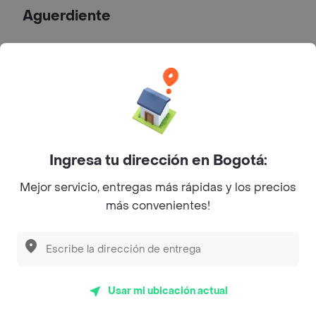
Aguerdiente
Nectar Verde Cartón 1000Ml
Aguardiente .
$ 110.000
Ingresa tu dirección en Bogotá:
Nectar Rojo Cartón 1000Ml
Aguardiente .
Mejor servicio, entregas más rápidas y los precios
$ 116.000
más convenientes!
Nectar Azul Cartón 1000Ml
Aguardiente .
Usar mi ubicación actual
$ 122.900