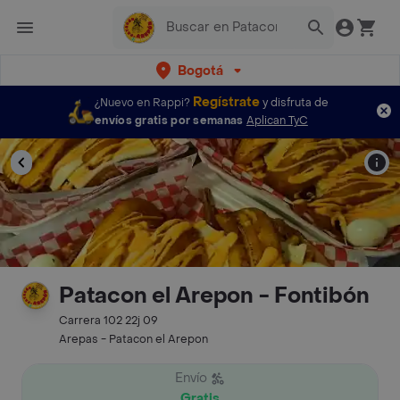
Bogotá
Regístrate
¿Nuevo en Rappi?
y disfruta de
envíos gratis por semanas
Aplican TyC
Patacon el Arepon - Fontibón
Carrera 102 22j 09
Arepas - Patacon el Arepon
Envío
Gratis