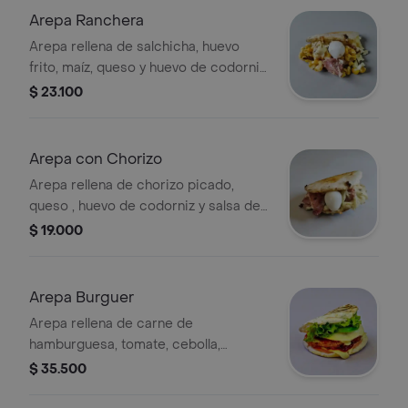
Arepa Ranchera
Arepa rellena de salchicha, huevo
frito, maíz, queso y huevo de codorniz
salsa de la casa.
$ 23.100
Arepa con Chorizo
Arepa rellena de chorizo picado,
queso , huevo de codorniz y salsa de
la casa.
$ 19.000
Arepa Burguer
Arepa rellena de carne de
hamburguesa, tomate, cebolla,
lechuga, queso, salsa de la casa,
$ 35.500
huevo de codorniz, papa chip.