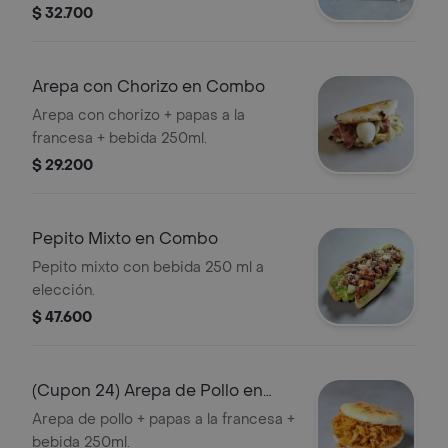
de bebidas coca cola, sprite, quatro,
$ 32.700
kola roman, jugo del valle).
Arepa con Chorizo en Combo
Arepa con chorizo + papas a la
francesa + bebida 250ml.
$ 29.200
Pepito Mixto en Combo
Pepito mixto con bebida 250 ml a
elección.
$ 47.600
(Cupon 24) Arepa de Pollo en
Combo
Arepa de pollo + papas a la francesa +
bebida 250ml.