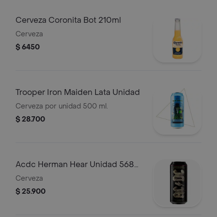
Cerveza Coronita Bot 210ml
Cerveza
$ 6450
Trooper Iron Maiden Lata Unidad
Cerveza por unidad 500 ml.
$ 28.700
Acdc Herman Hear Unidad 568
ml
Cerveza
$ 25.900