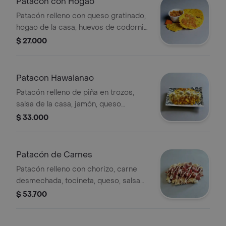
Patacón con Hogao
Patacón relleno con queso gratinado,
hogao de la casa, huevos de codorniz,
salsa de la casa.
$ 27.000
Patacon Hawaianao
Patacón relleno de piña en trozos,
salsa de la casa, jamón, queso
gratinado, huevo de codorniz.
$ 33.000
Patacón de Carnes
Patacón relleno con chorizo, carne
desmechada, tocineta, queso, salsa
de la casa, huevo de codorniz.
$ 53.700