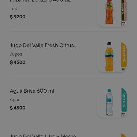
Tés
$ 9200
Jugo Del Valle Fresh Citrus
400Ml
Jugos
$ 4500
Agua Brisa 600 ml
Agua
$ 4500
Jugo Del Valle Litro y Medio