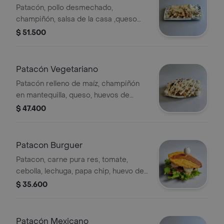
Patacón, pollo desmechado,
champiñón, salsa de la casa ,queso
gratinado y huevo de codorniz.
$ 51.500
Patacón Vegetariano
Patacón relleno de maíz, champiñón
en mantequilla, queso, huevos de
codorniz, salsa de la cas.
$ 47.400
Patacon Burguer
Patacon, carne pura res, tomate,
cebolla, lechuga, papa chip, huevo de
codorniz, queso
$ 35.600
Patacón Mexicano