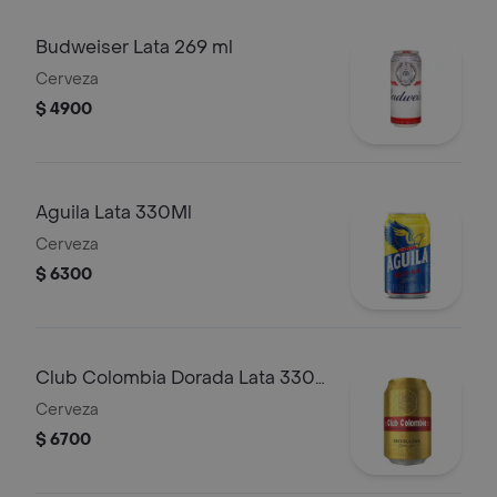
Budweiser Lata 269 ml
Cerveza
$ 4900
Aguila Lata 330Ml
Cerveza
$ 6300
Club Colombia Dorada Lata 330
ml
Cerveza
$ 6700