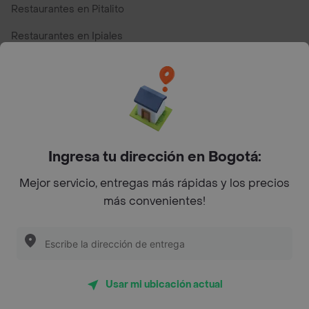
Restaurantes en Pitalito
Restaurantes en Ipiales
Restaurantes en San Andres
Restaurantes cerca de mi para pedir Comida a Domicilio -
Top Marcas y Cadenas de Restaurantes
Ingresa tu dirección en Bogotá:
Encuéntranos en estos países
Mejor servicio, entregas más rápidas y los precios
más convenientes!
App Store
Google play
AppGallery
Usar mi ubicación actual