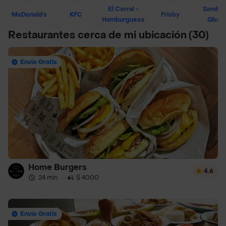
El Corral -
Sandwi
McDonald's
KFC
Frisby
Hamburguesa
Qban
Restaurantes cerca de mi ubicación
(30)
Envío Gratis
Home Burgers
4.6
24 min
·
$ 4000
Envío Gratis