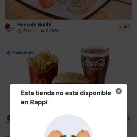
Hanashi Sushi
4.2
51 min
·
$ 6500
Envío Gratis
Esta tienda no está disponible
en Rappi
McDonald's
4.7
12 min
·
$ 3500