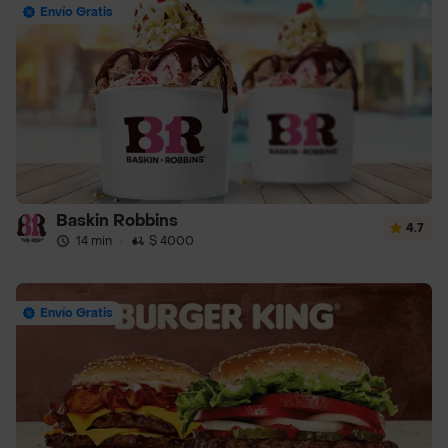
Envío Gratis
Baskin Robbins
4.7
14 min
·
$ 4000
Envío Gratis