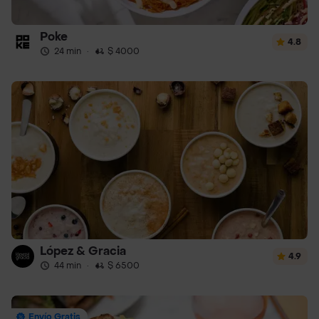
Poke
4.8
24 min
·
$ 4000
López & Gracia
4.9
44 min
·
$ 6500
Envío Gratis