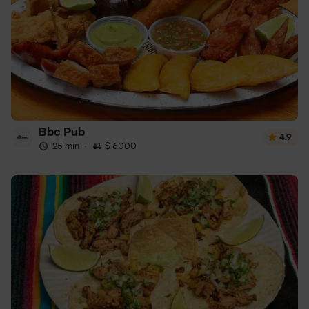
Bbc Pub
4.9
25 min
·
$ 6000