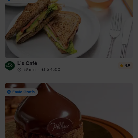
L´s Café
4.9
39 min
·
$ 4500
Envío Gratis