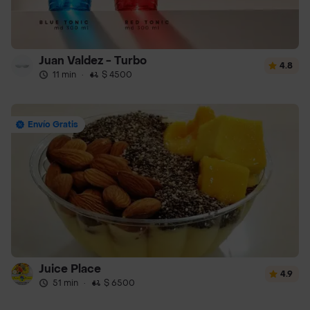
Juan Valdez - Turbo
4.8
11 min
·
$ 4500
Envío Gratis
Juice Place
4.9
51 min
·
$ 6500