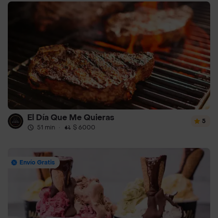
El Día Que Me Quieras
5
51 min
·
$ 6000
Envío Gratis