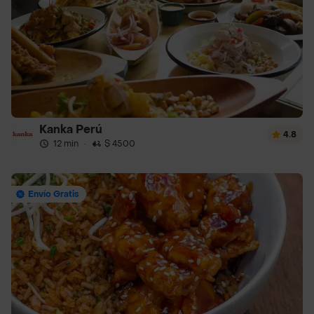
Kanka Perú
4.8
12 min
·
$ 4500
Envío Gratis