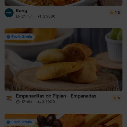
Kong
4.5
24 min
·
$ 5500
Envío Gratis
Empanaditas de Pipian - Empanadas
5
12 min
·
$ 4000
Envío Gratis