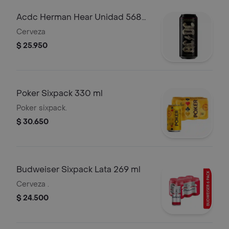
Acdc Herman Hear Unidad 568
ml
Cerveza
$ 25.950
Poker Sixpack 330 ml
Poker sixpack.
$ 30.650
Budweiser Sixpack Lata 269 ml
Cerveza .
$ 24.500