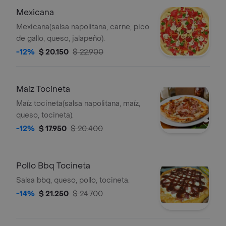
Mexicana
Mexicana(salsa napolitana, carne, pico
de gallo, queso, jalapeño).
-12%
$ 20.150
$ 22.900
Maíz Tocineta
Maíz tocineta(salsa napolitana, maíz,
queso, tocineta).
-12%
$ 17.950
$ 20.400
Pollo Bbq Tocineta
Salsa bbq, queso, pollo, tocineta.
-14%
$ 21.250
$ 24.700