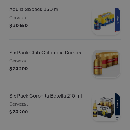
Aguila Sixpack 330 ml
Cerveza .
$ 30.650
Six Pack Club Colombia Dorada
330 ml
Cerveza .
$ 33.200
Six Pack Coronita Botella 210 ml
Cerveza .
$ 33.200