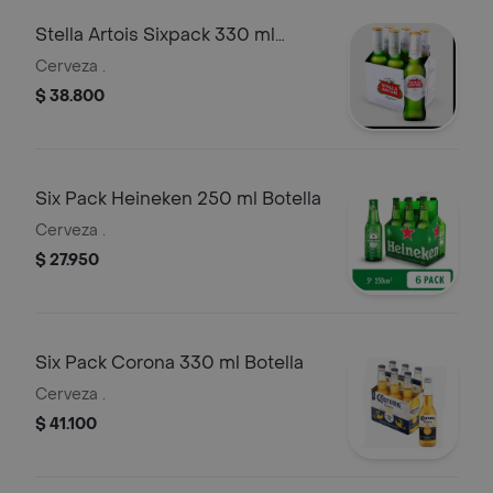
Stella Artois Sixpack 330 ml
Botella
Cerveza .
$ 38.800
Six Pack Heineken 250 ml Botella
Cerveza .
$ 27.950
Six Pack Corona 330 ml Botella
Cerveza .
$ 41.100