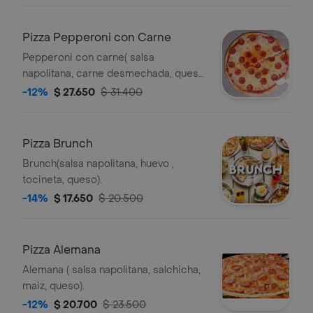
Pizza Pepperoni con Carne
Pepperoni con carne( salsa
napolitana, carne desmechada, queso
tocineta pepperoni.
-12%
$ 27.650
$ 31.400
Pizza Brunch
Brunch(salsa napolitana, huevo ,
tocineta, queso).
-14%
$ 17.650
$ 20.500
Pizza Alemana
Alemana ( salsa napolitana, salchicha,
maiz, queso).
-12%
$ 20.700
$ 23.500