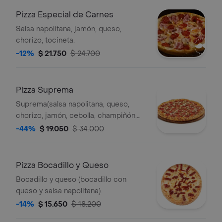
Pizza Especial de Carnes
Salsa napolitana, jamón, queso,
chorizo, tocineta.
-12%
$ 21.750
$ 24.700
Pizza Suprema
Suprema(salsa napolitana, queso,
chorizo, jamón, cebolla, champiñón,
tocineta).
-44%
$ 19.050
$ 34.000
Pizza Bocadillo y Queso
Bocadillo y queso (bocadillo con
queso y salsa napolitana).
-14%
$ 15.650
$ 18.200