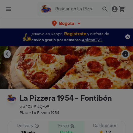
Bogotá
Regístrate
¿Nuevo en Rappi?
y disfruta de
envíos gratis por semanas
Aplican TyC
La Pizzera 1954 - Fontibón
cra 102 # 22j-09
Pizza - La Pizzera 1954
Delivery
Envío
Calificación
Gratis
3.2
35 min