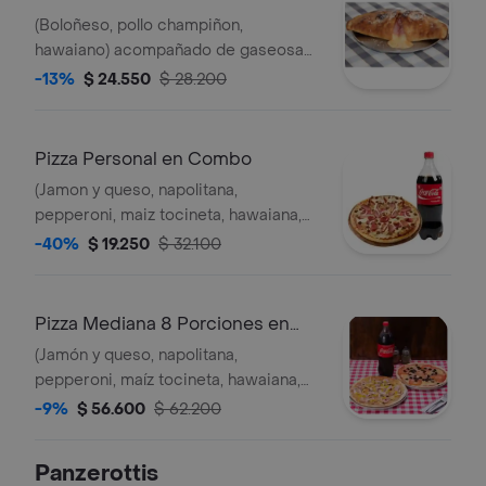
(Boloñeso, pollo champiñon,
hawaiano) acompañado de gaseosa
250 ml.
-13%
$ 24.550
$ 28.200
Pizza Personal en Combo
(Jamon y queso, napolitana,
pepperoni, maiz tocineta, hawaiana,
bocadillo y queso) acompañada de
-40%
$ 19.250
$ 32.100
una gaseosa 250 ml.
Pizza Mediana 8 Porciones en
Combo
(Jamón y queso, napolitana,
pepperoni, maíz tocineta, hawaiana,
bocadillo y queso) acompañada de
-9%
$ 56.600
$ 62.200
una gaseosa 1.5 litros.
Panzerottis