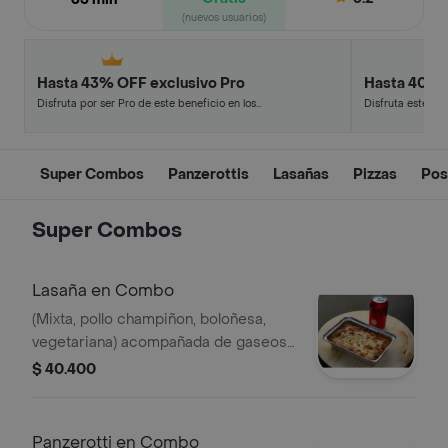
(nuevos usuarios)
Hasta 43% OFF exclusivo Pro
Hasta 40% 
Disfruta por ser Pro de este beneficio en los
Disfruta este de
restaurantes y tiendas más top.
en minutos.
Super Combos
Panzerottis
Lasañas
Pizzas
Pos
Super Combos
Lasaña en Combo
(Mixta, pollo champiñon, boloñesa,
vegetariana) acompañada de gaseosa
250 ml..
$ 40.400
Panzerotti en Combo