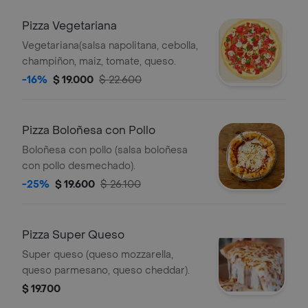
Pizza Vegetariana
Vegetariana(salsa napolitana, cebolla,
champiñon, maiz, tomate, queso.
-16%
$ 19.000
$ 22.600
Pizza Boloñesa con Pollo
Boloñesa con pollo (salsa boloñesa
con pollo desmechado).
-25%
$ 19.600
$ 26.100
Pizza Super Queso
Super queso (queso mozzarella,
queso parmesano, queso cheddar).
$ 19.700