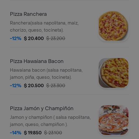
Pizza Ranchera
Ranchera(salsa napolitana, maiz,
chorizo, queso, tocineta).
-12%
$ 20.400
$ 23.200
Pizza Hawaiana Bacon
Hawaiana bacon (salsa napolitana,
jamon, piña, queso, tocineta).
-12%
$ 20.500
$ 23.300
Pizza Jamón y Champiñón
Jamon y champiñon ( salsa napolitana,
jamon, queso, champiñon ).
-14%
$ 19.850
$ 23.100