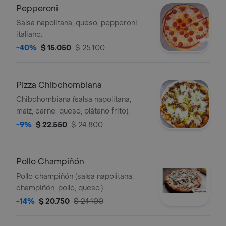
Pepperoni
Salsa napolitana, queso, pepperoni
italiano.
-40%
$ 15.050
$ 25.100
Pizza Chibchombiana
Chibchombiana (salsa napolitana,
maíz, carne, queso, plátano frito).
-9%
$ 22.550
$ 24.800
Pollo Champiñón
Pollo champiñón (salsa napolitana,
champiñón, pollo, queso.).
-14%
$ 20.750
$ 24.100