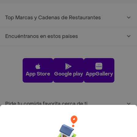
Top Marcas y Cadenas de Restaurantes
Encuéntranos en estos países
App Store
Google play
AppGallery
Pide tu comida favorita cerca de ti
Categorías