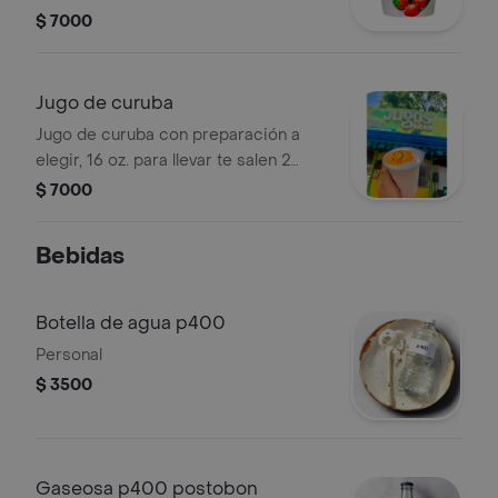
16onz
$ 7000
Jugo de curuba
Jugo de curuba con preparación a
elegir, 16 oz. para llevar te salen 2
vasos de 16onz
$ 7000
Bebidas
Botella de agua p400
Personal
$ 3500
Gaseosa p400 postobon