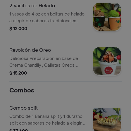
crema chantilly, queso, sabor de
2 Vasitos de Helado
helado al gusto, salsa fresa y galleta
1 vasos de 4 oz con bolitas de helado
a elegir de sabores tradicionales
acompañado de barquillo.
$ 12.000
Revolcón de Oreo
Deliciosa Preparación en base de
Crema Chantilly , Galletas Oreos,
acompañado salsa de Chocolate,
$ 15.200
Queso Doble Crema mas bolita de
Helado de tu preferencia y barquillo
Combos
de Vanilla.
Combo split
Combo de 1 Banana split y 1 durazno
split con sabores de helado a elegir.
Incluye barquillos, salsa de chocolate