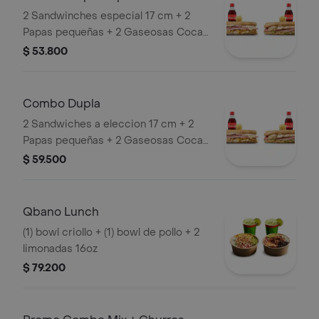
2 Sandwinches especial 17 cm + 2
Papas pequeñas + 2 Gaseosas Coca
Cola 400ml.
$ 53.800
Combo Dupla
2 Sandwiches a eleccion 17 cm + 2
Papas pequeñas + 2 Gaseosas Coca
Cola 400ml.
$ 59.500
Qbano Lunch
(1) bowl criollo + (1) bowl de pollo + 2
limonadas 16oz
$ 79.200