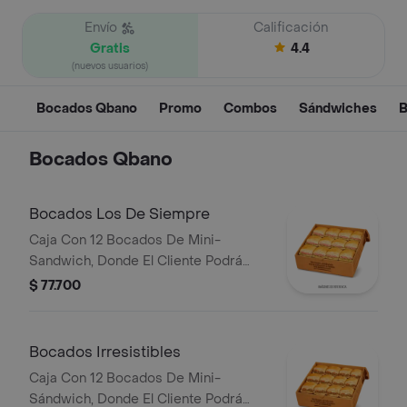
Envío
Calificación
Gratis
4.4
(nuevos usuarios)
Bocados Qbano
Promo
Combos
Sándwiches
B
Bocados Qbano
Bocados Los De Siempre
Caja Con 12 Bocados De Mini-
Sandwich, Donde El Cliente Podrá
Escoger 3 Sabores Entre Cualquiera
$ 77.700
De Los De Siempre (Especial,
Hawaiano, Super Especial Y/O Pollo
BBQ).
Bocados Irresistibles
Caja Con 12 Bocados De Mini-
Sándwich, Donde El Cliente Podrá