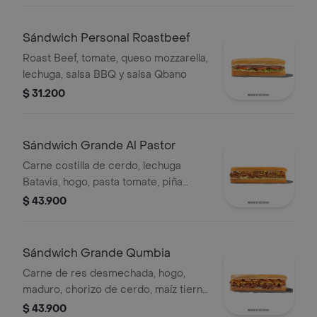
Sándwich Personal Roastbeef
Roast Beef, tomate, queso mozzarella,
lechuga, salsa BBQ y salsa Qbano
$ 31.200
Sándwich Grande Al Pastor
Carne costilla de cerdo, lechuga
Batavia, hogo, pasta tomate, piña
calada asada, cebolla blanca y
$ 43.900
cilantro.
Sándwich Grande Qumbia
Carne de res desmechada, hogo,
maduro, chorizo de cerdo, maíz tierno
y salsa Qbano.
$ 43.900