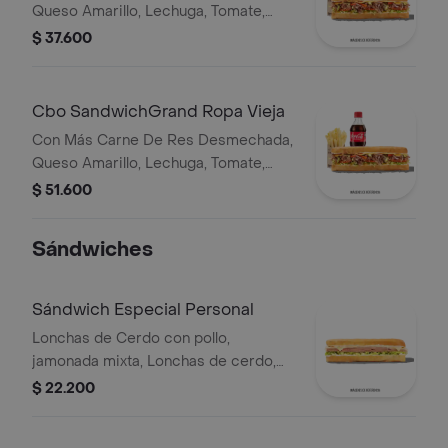
Queso Amarillo, Lechuga, Tomate,
Pimentón, Apio, Mostaza, Salsa Bbq,
$ 37.600
Pasta De Tomate, Cebolla Roja Y
Salsa Qbano
Cbo SandwichGrand Ropa Vieja
Con Más Carne De Res Desmechada,
Queso Amarillo, Lechuga, Tomate,
Pimentón, Apio, Mostaza, Salsa Bbq,
$ 51.600
Pasta De Tomate, Cebolla Roja Y
Salsa Qbano
Sándwiches
Sándwich Especial Personal
Lonchas de Cerdo con pollo,
jamonada mixta, Lonchas de cerdo,
cordero y res, queso mozzarella,
$ 22.200
lechuga batavia y salsa Qbano