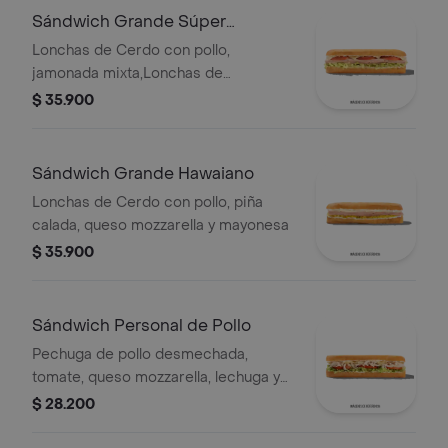
Sándwich Grande Súper
Especial
Lonchas de Cerdo con pollo,
jamonada mixta,Lonchas de
cerdo,cordero y res,
$ 35.900
salchichón,tomate,queso
mozzarella,lechuga batavia y salsa
Qbano
Sándwich Grande Hawaiano
Lonchas de Cerdo con pollo, piña
calada, queso mozzarella y mayonesa
$ 35.900
Sándwich Personal de Pollo
Pechuga de pollo desmechada,
tomate, queso mozzarella, lechuga y
mayonesa
$ 28.200