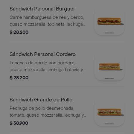
Sándwich Personal Burguer
Carne hamburguesa de res y cerdo,
queso mozzarella, tocineta, lechuga
Batavia, tomate, pepinillos, salsa BBQ
$ 28.200
y salsa Qbano.
Sándwich Personal Cordero
Lonchas de cerdo con cordero,
queso mozzarella, lechuga batavia y
salsa Qbano
$ 28.200
Sándwich Grande de Pollo
Pechuga de pollo desmechada,
tomate, queso mozzarella, lechuga y
mayonesa.
$ 38.900