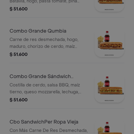
Batavia, hogo, pasta tomate, piña
calada asada, cebolla blanca y
$ 51.600
cilantro.
Combo Grande Qumbia
Carne de res desmechada, hogo,
maduro, chorizo de cerdo, maíz
tierno, salsa Qbano, papas y bebida.
$ 51.600
Combo Grande Sándwich
Costilla
Costilla de cerdo, salsa BBQ, maíz
tierno, queso mozzarella, lechuga,
salsa Qbano, acompañamiento y
$ 51.600
bebida.
Cbo SandwichPer Ropa Vieja
Con Más Carne De Res Desmechada,