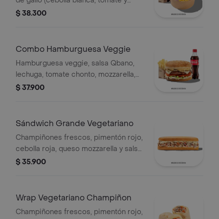
de gallo (cebolla blanca, tomate y
cilantro), maíz tierno, cebolla roja y
$ 38.300
champiñones.
Combo Hamburguesa Veggie
Hamburguesa veggie, salsa Qbano,
lechuga, tomate chonto, mozzarella,
champiñón, cilantro, salsa de queso
$ 37.900
cheddar, papas y bebida.
Sándwich Grande Vegetariano
Champiñones frescos, pimentón rojo,
cebolla roja, queso mozzarella y salsa
Qbano.
$ 35.900
Wrap Vegetariano Champiñon
Champiñones frescos, pimentón rojo,