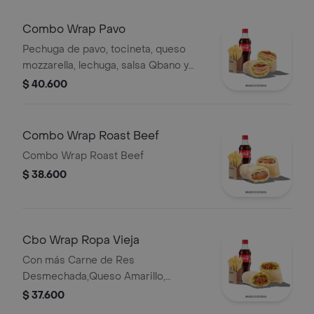
Combo Wrap Pavo
Pechuga de pavo, tocineta, queso
mozzarella, lechuga, salsa Qbano y
miel mostaza, papas y bebida.
$ 40.600
Combo Wrap Roast Beef
Combo Wrap Roast Beef
$ 38.600
Cbo Wrap Ropa Vieja
Con más Carne de Res
Desmechada,Queso Amarillo,
Lechuga, Tomate,Pimentón, Apio,
$ 37.600
Mostaza, SalsaBBQ, Pasta de Tomate,