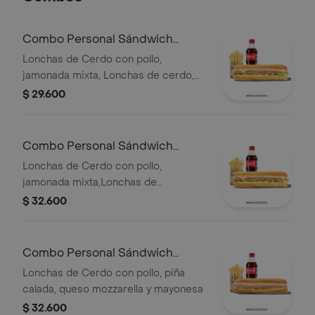
Combo Personal Sándwich
Especial
Lonchas de Cerdo con pollo,
jamonada mixta, Lonchas de cerdo,
cordero y res, queso mozzarella,
$ 29.600
lechuga batavia y salsa Qbano
Combo Personal Sándwich
Super Especial
Lonchas de Cerdo con pollo,
jamonada mixta,Lonchas de
cerdo,cordero y res,
$ 32.600
salchichón,tomate,queso
mozzarella,lechuga batavia y salsa
Qbano
Combo Personal Sándwich
Hawaiano
Lonchas de Cerdo con pollo, piña
calada, queso mozzarella y mayonesa
$ 32.600