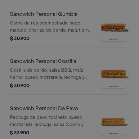
Sándwich Personal Qumbia
Carne de res desmechada, hogo,
maduro, chorizo de cerdo, maíz tierno
y salsa Qbano.
$ 30.900
Sándwich Personal Costilla
Costilla de cerdo, salsa BBQ, maíz
tierno, queso mozzarella, lechuga y
salsa Qbano.
$ 30.900
Sándwich Personal De Pavo
Pechuga de pavo, tocineta, queso
mozzarella, lechuga, salsa Qbano y
miel mostaza.
$ 33.900