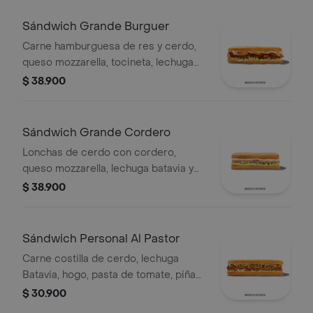
Sándwich Grande Burguer
Carne hamburguesa de res y cerdo,
queso mozzarella, tocineta, lechuga
Batavia, tomate, pepinillos, salsa BBQ
$ 38.900
y salsa Qbano.
Sándwich Grande Cordero
Lonchas de cerdo con cordero,
queso mozzarella, lechuga batavia y
salsa Qbano
$ 38.900
Sándwich Personal Al Pastor
Carne costilla de cerdo, lechuga
Batavia, hogo, pasta de tomate, piña
calada asada, cebolla blanca y
$ 30.900
cilantro.