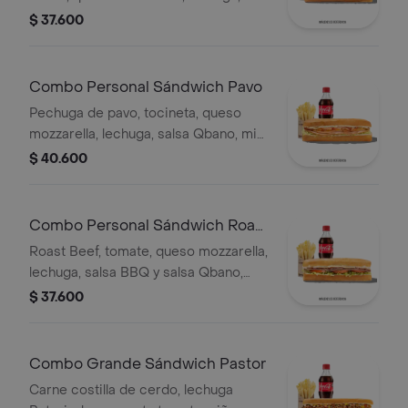
salsa Qbano, acompañamiento y
$ 37.600
bebida.
Combo Personal Sándwich Pavo
Pechuga de pavo, tocineta, queso
mozzarella, lechuga, salsa Qbano, miel
mostaza, papas a la francesa y
$ 40.600
bebida.
Combo Personal Sándwich Roast
Beef
Roast Beef, tomate, queso mozzarella,
lechuga, salsa BBQ y salsa Qbano,
papas a la francesa y bebida.
$ 37.600
Combo Grande Sándwich Pastor
Carne costilla de cerdo, lechuga