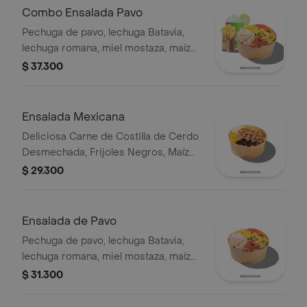
Combo Ensalada Pavo
Pechuga de pavo, lechuga Batavia,
lechuga romana, miel mostaza, maíz
tierno, tomate chonto, croutones y
$ 37.300
tocinet, papas y bebida.
Ensalada Mexicana
Deliciosa Carne de Costilla de Cerdo
Desmechada, Frijoles Negros, Maíz
tierno, Queso mozzarella, Guacamole,
$ 29.300
Pico de gallo, Lechuga Batavia.
Ensalada de Pavo
Pechuga de pavo, lechuga Batavia,
lechuga romana, miel mostaza, maíz
tierno, tomate chonto, croutones y
$ 31.300
tocineta.