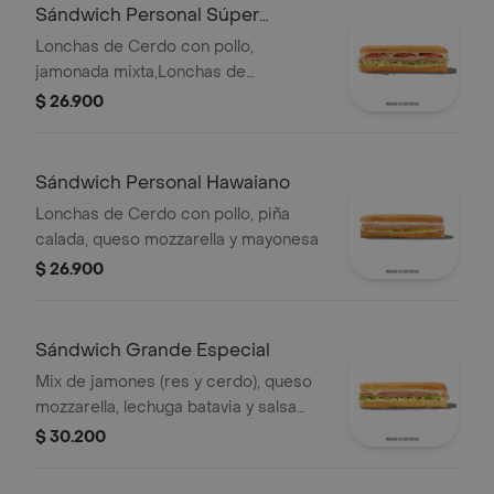
Sándwich Personal Súper
Especial
Lonchas de Cerdo con pollo,
jamonada mixta,Lonchas de
cerdo,cordero y res,
$ 26.900
salchichón,tomate,queso
mozzarella,lechuga batavia y salsa
Qbano
Sándwich Personal Hawaiano
Lonchas de Cerdo con pollo, piña
calada, queso mozzarella y mayonesa
$ 26.900
Sándwich Grande Especial
Mix de jamones (res y cerdo), queso
mozzarella, lechuga batavia y salsa
Qbano.
$ 30.200