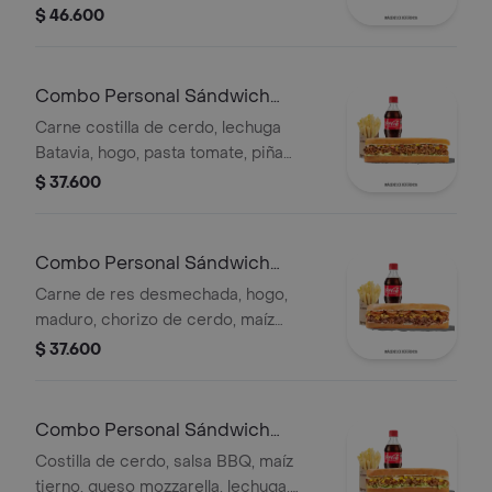
salsa Qbano
$ 46.600
Combo Personal Sándwich
Pastor
Carne costilla de cerdo, lechuga
Batavia, hogo, pasta tomate, piña
calada asada, cebolla blanca, cilantro,
$ 37.600
papas y bebida.
Combo Personal Sándwich
Qumbia
Carne de res desmechada, hogo,
maduro, chorizo de cerdo, maíz
tierno, salsa Qbano, papas y bebida.
$ 37.600
Combo Personal Sándwich
Costilla
Costilla de cerdo, salsa BBQ, maíz
tierno, queso mozzarella, lechuga,