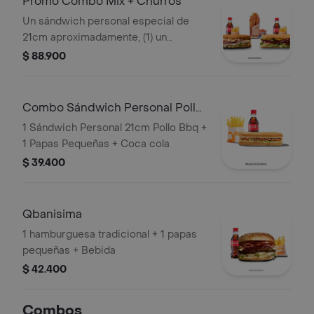
Promo Combo Mix + Churros
Un sándwich personal especial de
21cm aproximadamente, (1) un
sándwich personal ropa vieja o pollo
$ 88.900
de 21cm aproximadamente (2) dos
porciones de papas pequeñas, (2) dos
limonadas 16oz o (2) dos gaseosas
Combo Sándwich Personal Pollo
250ml y (1) una porción de churros
BBQ
1 Sándwich Personal 21cm Pollo Bbq +
personal con arequipe
1 Papas Pequeñas + Coca cola
$ 39.400
Qbanisima
1 hamburguesa tradicional + 1 papas
pequeñas + Bebida
$ 42.400
Combos