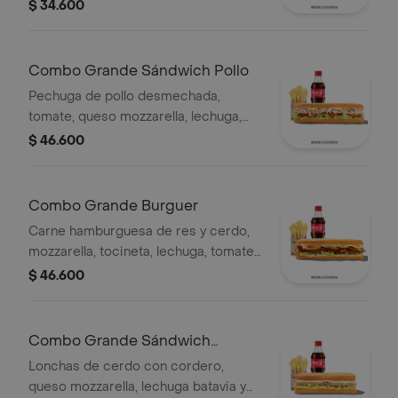
salsa Qbano
$ 34.600
Combo Grande Sándwich Pollo
Pechuga de pollo desmechada,
tomate, queso mozzarella, lechuga,
mayonesa, papas a la francesa y
$ 46.600
bebida.
Combo Grande Burguer
Carne hamburguesa de res y cerdo,
mozzarella, tocineta, lechuga, tomate,
pepinillos, salsa BBQ, salsa Qbano,
$ 46.600
papas a la francesa y bebida.
Combo Grande Sándwich
Cordero
Lonchas de cerdo con cordero,
queso mozzarella, lechuga batavia y