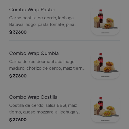
Combo Wrap Pastor
Carne costilla de cerdo, lechuga
Batavia, hogo, pasta tomate, piña
calada asada, cebolla, papas y bebida.
$ 37.600
Combo Wrap Qumbia
Carne de res desmechada, hogo,
maduro, chorizo de cerdo, maíz tierno
y salsa Qbano, papas y bebida.
$ 37.600
Combo Wrap Costilla
Costilla de cerdo, salsa BBQ, maíz
tierno, queso mozzarella, lechuga y
salsa Qbano, papas a la francesa y
$ 37.600
bebida.