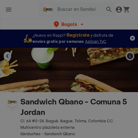
Bogotá
Regístrate
¿Nuevo en Rappi?
y disfruta de
envíos gratis por semanas
Aplican TyC
Sandwich Qbano - Comuna 5
Jordan
Cl. 64 #5-24, Ibagué, Ibague, Tolima, Colombia CC.
Multicentro plazoleta externa
Sánduches - Sandwich Qbano