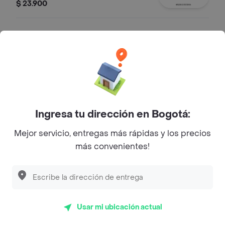
obsequio
$ 23.900
Qbanito Pollo & Champiñones
Qbanito Pollo & Champiñones + papa
pequeña + coca cola 250ml o jugo
cajita + obsequio
$ 23.900
Ingresa tu dirección en Bogotá:
Qbanito Jamón
Lonchasde cerdo conpollo y
Mejor servicio, entregas más rápidas y los precios
queso+papa pequeña+coca cola
más convenientes!
250ml o jugo cajita+obsequio
$ 23.900
Otras delicias
Usar mi ubicación actual
Combo Hamburguesa