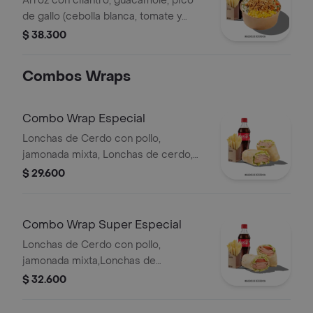
Arroz con cilantro, guacamole, pico
de gallo (cebolla blanca, tomate y
cilantro), maíz tierno, hogo y pechuga
$ 38.300
de pollo desmechada.
Combos Wraps
Combo Wrap Especial
Lonchas de Cerdo con pollo,
jamonada mixta, Lonchas de cerdo,
cordero y res, queso mozzarella,
$ 29.600
lechuga batavia y salsa Qbano
Combo Wrap Super Especial
Lonchas de Cerdo con pollo,
jamonada mixta,Lonchas de
cerdo,cordero y res,
$ 32.600
salchichón,tomate,queso
mozzarella,lechuga batavia y salsa