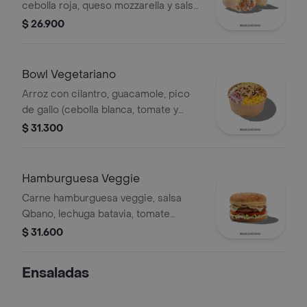
cebolla roja, queso mozzarella y salsa
Qbano.
$ 26.900
Bowl Vegetariano
Arroz con cilantro, guacamole, pico
de gallo (cebolla blanca, tomate y
cilantro), maíz tierno, cebolla roja y
$ 31.300
champiñones.
Hamburguesa Veggie
Carne hamburguesa veggie, salsa
Qbano, lechuga batavia, tomate
chonto, queso mozzarella, champiñón
$ 31.600
fresco, cilantro fresco, salsa de
queso cheddar.
Ensaladas