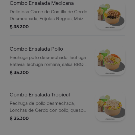
Combo Ensalada Mexicana
Deliciosa Carne de Costilla de Cerdo
Desmechada, Frijoles Negros, Maíz
tierno, Queso mozzarella, Guacamole,
$ 35.300
Pico de gallo, Lechuga Batavia.
Combo Ensalada Pollo
Pechuga pollo desmechado, lechuga
Batavia, lechuga romana, salsa BBQ,
tomate chonto, queso mozzarella,
$ 35.300
cebolla roja y croutones, papas y
bebida.
Combo Ensalada Tropical
Pechuga de pollo desmechada,
Lonchas de Cerdo con pollo, queso
amarillo, piña calada, lechuga batavia y
$ 35.300
mayonesa.