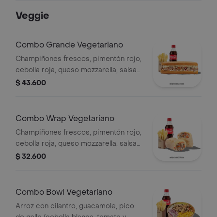
CebollaRoja y Salsa Qbano.
Veggie
Combo Grande Vegetariano
Champiñones frescos, pimentón rojo,
cebolla roja, queso mozzarella, salsa
Qbano, papas francesa y bebida.
$ 43.600
Combo Wrap Vegetariano
Champiñones frescos, pimentón rojo,
cebolla roja, queso mozzarella, salsa
Qbano, papas y bebida.
$ 32.600
Combo Bowl Vegetariano
Arroz con cilantro, guacamole, pico