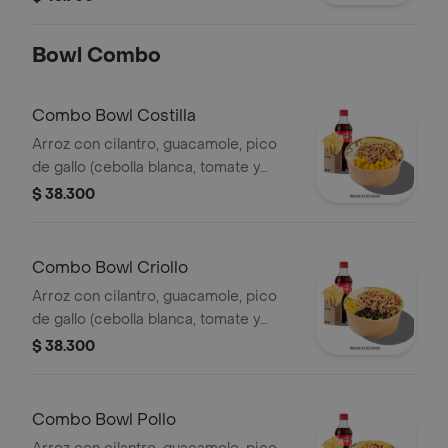
Pasta De Tomate, Cebolla Roja Y
Salsa Qbano
Bowl Combo
Combo Bowl Costilla
Arroz con cilantro, guacamole, pico
de gallo (cebolla blanca, tomate y
cilantro), piña calada asada y costilla
$ 38.300
de cerdo desmechada.
Combo Bowl Criollo
Arroz con cilantro, guacamole, pico
de gallo (cebolla blanca, tomate y
cilantro), carne de res desmechada,
$ 38.300
hogo, chorizo de cerdo y fríjoles
negros.
Combo Bowl Pollo