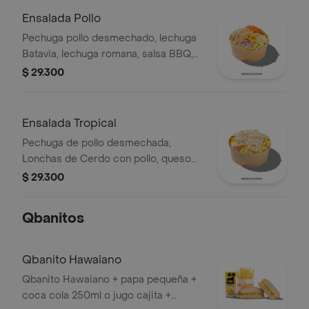
Ensalada Pollo
Pechuga pollo desmechado, lechuga
Batavia, lechuga romana, salsa BBQ,
tomate chonto, queso mozzarella,
$ 29.300
cebolla roja y croutones.
Ensalada Tropical
Pechuga de pollo desmechada,
Lonchas de Cerdo con pollo, queso
amarillo, piña calada, lechuga batavia y
$ 29.300
mayonesa.
Qbanitos
Qbanito Hawaiano
Qbanito Hawaiano + papa pequeña +
coca cola 250ml o jugo cajita +