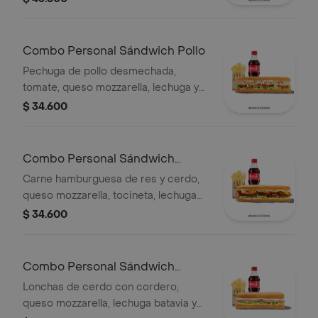
Combo Personal Sándwich Pollo
Pechuga de pollo desmechada,
tomate, queso mozzarella, lechuga y
mayonesa, papas a la francesa y
$ 34.600
bebida.
Combo Personal Sándwich
Burguer
Carne hamburguesa de res y cerdo,
queso mozzarella, tocineta, lechuga
Batavia, tomate, pepinillos, salsa BBQ
$ 34.600
y salsa Qbano.
Combo Personal Sándwich
Cordero
Lonchas de cerdo con cordero,
queso mozzarella, lechuga batavia y