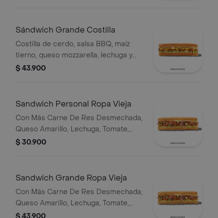
Sándwich Grande Costilla
Costilla de cerdo, salsa BBQ, maíz
tierno, queso mozzarella, lechuga y
salsa Qbano.
$ 43.900
Sandwich Personal Ropa Vieja
Con Más Carne De Res Desmechada,
Queso Amarillo, Lechuga, Tomate,
Pimentón, Apio, Mostaza, Salsa Bbq,
$ 30.900
Pasta De Tomate, Cebolla Roja Y
Salsa Qbano
Sandwich Grande Ropa Vieja
Con Más Carne De Res Desmechada,
Queso Amarillo, Lechuga, Tomate,
Pimentón, Apio, Mostaza, Salsa Bbq,
$ 43.900