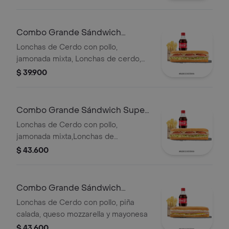
Combo Grande Sándwich
Especial
Lonchas de Cerdo con pollo,
jamonada mixta, Lonchas de cerdo,
cordero y res, queso mozzarella,
$ 39.900
lechuga batavia y salsa Qbano
Combo Grande Sándwich Super
Especial
Lonchas de Cerdo con pollo,
jamonada mixta,Lonchas de
cerdo,cordero y res,
$ 43.600
salchichón,tomate,queso
mozzarella,lechuga batavia y salsa
Qbano
Combo Grande Sándwich
Hawaiano
Lonchas de Cerdo con pollo, piña
calada, queso mozzarella y mayonesa
$ 43.600