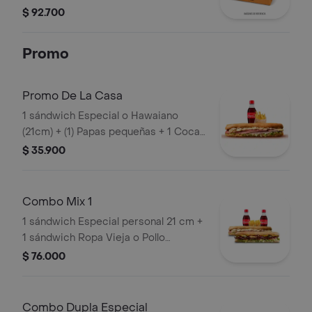
Escoger 3 Sabores Entre Cualquiera
$ 92.700
De Los Irresistibles (Ropa Vieja,
Costilla Y/O Pollo).
Promo
Promo De La Casa
1 sándwich Especial o Hawaiano
(21cm) + (1) Papas pequeñas + 1 Coca
Cola 250ml
$ 35.900
Combo Mix 1
1 sándwich Especial personal 21 cm +
1 sándwich Ropa Vieja o Pollo
personal 21 cm+ 2 limonadas de 16 oz
$ 76.000
o 2 gaseosas 250 ml + 2 papas
pequeñas
Combo Dupla Especial