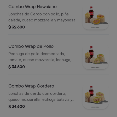
Qbano
Combo Wrap Hawaiano
Lonchas de Cerdo con pollo, piña
calada, queso mozzarella y mayonesa
$ 32.600
Combo Wrap de Pollo
Pechuga de pollo desmechada,
tomate, queso mozzarella, lechuga,
mayonesa, papas a la francesa y
$ 34.600
bebida.
Combo Wrap Cordero
Lonchas de cerdo con cordero,
queso mozzarella, lechuga batavia y
salsa Qbano
$ 34.600