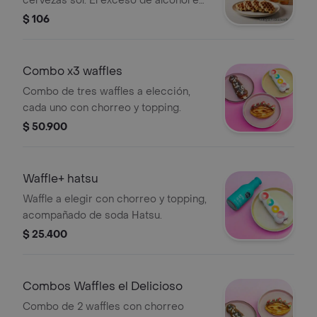
cervezas sol. El exceso de alcohol es
perjudicial para la salud. ley 30 de
$ 106
1986. prohíbase el expendio de
bebidas embriagantes a menores de
edad ley 124 1994
Combo x3 waffles
Combo de tres waffles a elección,
cada uno con chorreo y topping.
$ 50.900
Waffle+ hatsu
Waffle a elegir con chorreo y topping,
acompañado de soda Hatsu.
$ 25.400
Combos Waffles el Delicioso
Combo de 2 waffles con chorreo