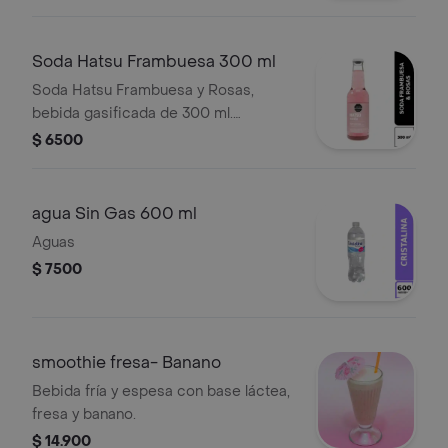
Soda Hatsu Frambuesa 300 ml
Soda Hatsu Frambuesa y Rosas,
bebida gasificada de 300 ml.
Contiene edulcorantes.
$ 6500
agua Sin Gas 600 ml
Aguas
$ 7500
smoothie fresa- Banano
Bebida fría y espesa con base láctea,
fresa y banano.
$ 14.900