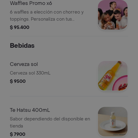
Waffles Promo x6
6 waffles a elección con chorreo y
toppings. Personaliza con tus
toppings favoritos.
$ 95.400
Bebidas
Cerveza sol
Cerveza sol 330mL
$ 9500
Te Hatsu 400mL
Sabor dependiendo del disponible en
tienda
$ 7900