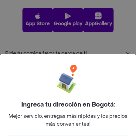
App Store
Google play
AppGallery
Pide tu comida favorita cerca de ti
Categorías
Únete a Rappi
Ingresa tu dirección en Bogotá:
Sobre Rappi
Mejor servicio, entregas más rápidas y los precios
más convenientes!
Facebook
Twitter
Instagram