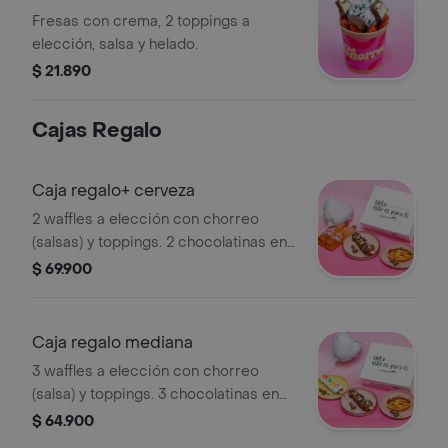
Fresas con crema, 2 toppings a
elección, salsa y helado.
$ 21.890
Cajas Regalo
Caja regalo+ cerveza
2 waffles a elección con chorreo
(salsas) y toppings. 2 chocolatinas en
forma de vergolio, 2 cervezas y globo
$ 69.900
de corazón.
Caja regalo mediana
3 waffles a elección con chorreo
(salsa) y toppings. 3 chocolatinas en
forma de vergolio y globo de corazón.
$ 64.900