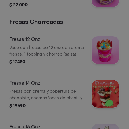
Decorado con barquillo.
$ 22.000
Fresas Chorreadas
Fresas 12 Onz
Vaso con fresas de 12 onz con crema,
fresas, 1 topping y chorreo (salsa)
$ 17.480
Fresas 14 Onz
Fresas con crema y cobertura de
chocolate, acompañadas de chantilly.
Tamaño: 14 onzas.
$ 19.690
Fresas 16 Onz