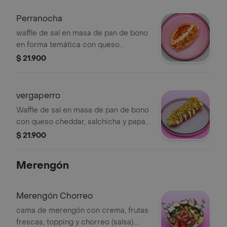
Perranocha
waffle de sal en masa de pan de bono
en forma temática con queso
cheddar, salchicha y papas.
$ 21.900
vergaperro
Waffle de sal en masa de pan de bono
con queso cheddar, salchicha y papas
en forma temática.
$ 21.900
Merengón
Merengón Chorreo
cama de merengón con crema, frutas
frescas, topping y chorreo (salsa).