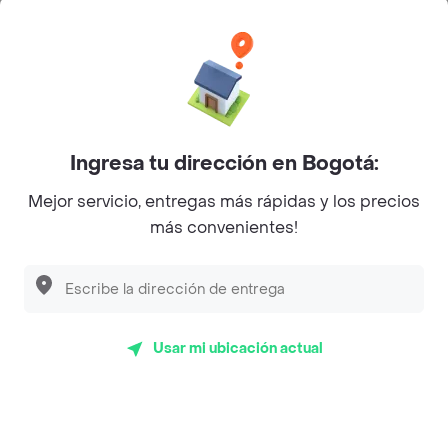
Categorías
Únete a Rappi
Ingresa tu dirección en Bogotá:
Sobre Rappi
Mejor servicio, entregas más rápidas y los precios
más convenientes!
Facebook
Twitter
Instagram
©
2026
Rappi Inc. All rights reserved.
Usar mi ubicación actual
Rappi S.A.S. --- NIT 900.843.898-9 --- Calle 63 # 16A-02
Bogotá D.C. --- notificacionesrappi@rappi.com