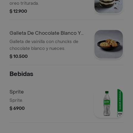
oreo triturada.
$ 12.900
Galleta De Chocolate Blanco Y
Nueces
Galleta de vainilla con chuncks de
chocolate blanco y nueces.
$ 10.500
Bebidas
Sprite
Sprite.
$ 6900