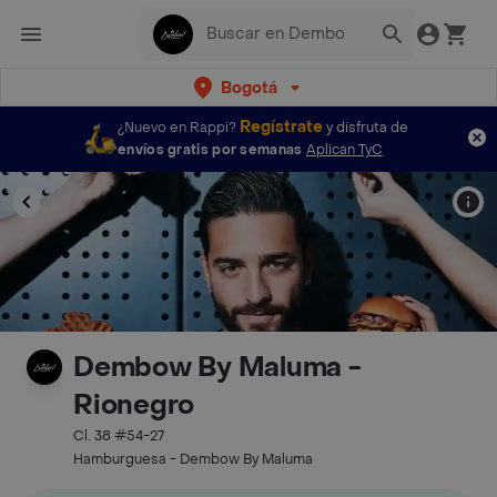
Bogotá
Regístrate
¿Nuevo en Rappi?
y disfruta de
envíos gratis por semanas
Aplican TyC
Dembow By Maluma -
Rionegro
Cl. 38 #54-27
Hamburguesa - Dembow By Maluma