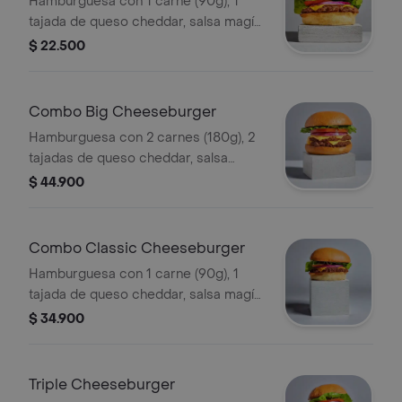
Hamburguesa con 1 carne (90g), 1
tajada de queso cheddar, salsa magía,
vegetales y pepinillos a elección.
$ 22.500
Combo Big Cheeseburger
Hamburguesa con 2 carnes (180g), 2
tajadas de queso cheddar, salsa
magía, vegetales y pepinillos a
$ 44.900
elección + papas + bebida.
Combo Classic Cheeseburger
Hamburguesa con 1 carne (90g), 1
tajada de queso cheddar, salsa magía,
vegetales y pepinillos a elección +
$ 34.900
papas + bebida.
Triple Cheeseburger