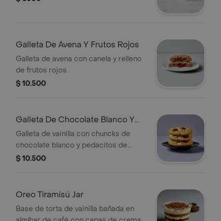
Galleta De Avena Y Frutos Rojos
Galleta de avena con canela y relleno
de frutos rojos.
$ 10.500
Galleta De Chocolate Blanco Y
Bocadillo
Galleta de vainilla con chuncks de
chocolate blanco y pedacitos de
bocadillo.
$ 10.500
Oreo Tiramisú Jar
Base de torta de vainilla bañada en
almíbar de café con capas de crema