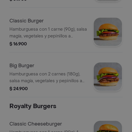
Classic Burger
Hamburguesa con 1 carne (90g), salsa
magía, vegetales y pepinillos a
elección.
$ 16.900
Big Burger
Hamburguesa con 2 carnes (180g),
salsa magía, vegetales y pepinillos a
elección.
$ 24.900
Royalty Burgers
Classic Cheeseburger