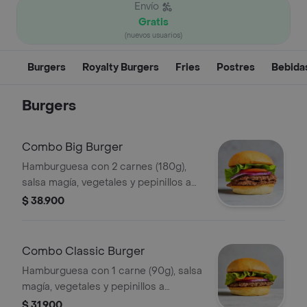
Envío
Gratis
(nuevos usuarios)
Burgers
Royalty Burgers
Fries
Postres
Bebida
Burgers
Combo Big Burger
Hamburguesa con 2 carnes (180g),
salsa magía, vegetales y pepinillos a
elección + papas + bebida.
$ 38.900
Combo Classic Burger
Hamburguesa con 1 carne (90g), salsa
magía, vegetales y pepinillos a
elección + papas + bebida.
$ 31.900