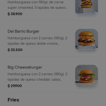
Hamburguesa con 180gr de carne
super smashed, 3 tajadas de queso
cheddar, salsa magía, vegetales y
$ 38.900
pepinillos a elección.
Del Barrio Burger
Hamburguesa con 2 carnes (180g), 2
tajadas de queso doble crema,
tocineta crocante, piña y salsa barrio.
$ 35.500
Big Cheeseburger
Hamburguesa con 2 carnes (180g), 2
tajadas de queso cheddar, salsa
magía, vegetales y pepinillos a
$ 29.900
elección.
Fries