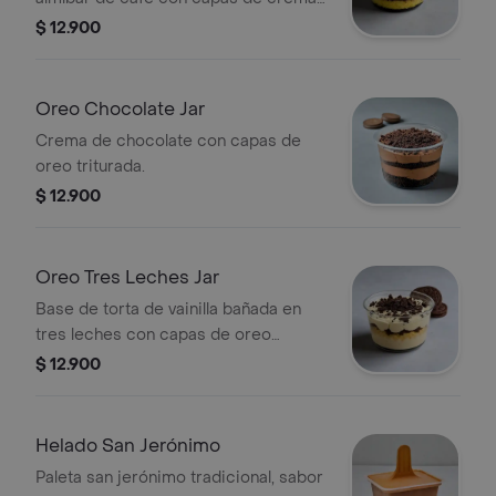
y oreo triturada.
$ 12.900
Oreo Chocolate Jar
Crema de chocolate con capas de
oreo triturada.
$ 12.900
Oreo Tres Leches Jar
Base de torta de vainilla bañada en
tres leches con capas de oreo
triturada.
$ 12.900
Helado San Jerónimo
Paleta san jerónimo tradicional, sabor