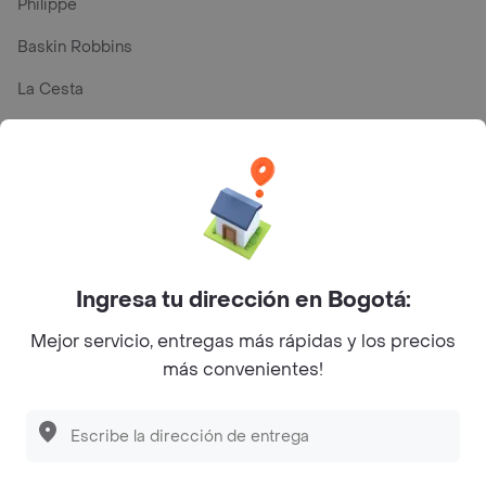
Philippe
Baskin Robbins
La Cesta
Mercari - Postres
Myriam Camhi Co
Magnifique
Empanaditas de Pipian - Empanadas
Ingresa tu dirección en Bogotá:
Desayunadero de la 42
Mejor servicio, entregas más rápidas y los precios
Luisa Postres
más convenientes!
Sopitas y Frijoladas
Subway