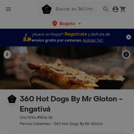
Bogotá
Regístrate
¿Nuevo en Rappi?
y disfruta de
envíos gratis por semanas
Aplican TyC
360 Hot Dogs By Mr Gloton -
Engativá
Cra 109a #80a 26
Perros Calientes - 360 Hot Dogs By Mr Gloton