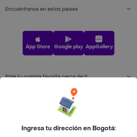
Encuéntranos en estos países
App Store
Google play
AppGallery
Pide tu comida favorita cerca de ti
Categorías
Únete a Rappi
Ingresa tu dirección en Bogotá:
Sobre Rappi