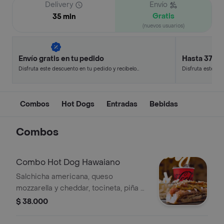
Delivery
Envío
Gratis
35 min
(nuevos usuarios)
Envío gratis en tu pedido
Hasta 37% 
Disfruta este descuento en tu pedido y recíbelo
Disfruta este de
en minutos.
en minutos.
Combos
Hot Dogs
Entradas
Bebidas
Combos
Combo Hot Dog Hawaiano
Salchicha americana, queso
mozzarella y cheddar, tocineta, piña a
la parrilla, papas chip, salsa de piña y
$ 38.000
cebolla, gaseosa y papas a la
francesa.