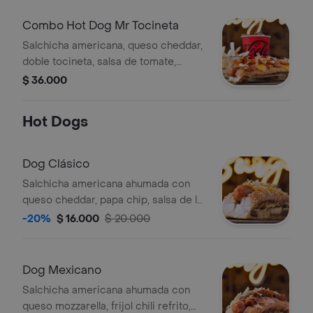
Combo Hot Dog Mr Tocineta
Salchicha americana, queso cheddar,
doble tocineta, salsa de tomate,
mostaza, gaseosa y papas a la
$ 36.000
francesa.
Hot Dogs
Dog Clásico
Salchicha americana ahumada con
queso cheddar, papa chip, salsa de la
casa y cebolla fresca.
-20%
$ 16.000
$ 20.000
Dog Mexicano
Salchicha americana ahumada con
queso mozzarella, frijol chili refrito,