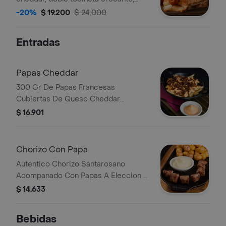
salsa de tomate y mostaza.
-20%
$ 19.200
$ 24.000
Entradas
Papas Cheddar
300 Gr De Papas Francesas
Cubiertas De Queso Cheddar
Derretido Y Tocineta Crocante En
$ 16.901
Trozos
Chorizo Con Papa
Autentico Chorizo Santarosano
Acompanado Con Papas A Eleccion Y
Salsas.
$ 14.633
Bebidas