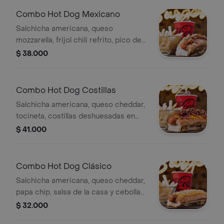
Combo Hot Dog Mexicano
Salchicha americana, queso
mozzarella, frijol chili refrito, pico de
gallo, guacamole, jamón, papa chip,
$ 38.000
gaseosa y papas a la francesa.
Combo Hot Dog Costillas
Salchicha americana, queso cheddar,
tocineta, costillas deshuesadas en
salsa bbq, papa chip, tomate y
$ 41.000
cebolla, gaseosa y papas a la
francesa.
Combo Hot Dog Clásico
Salchicha americana, queso cheddar,
papa chip, salsa de la casa y cebolla
fresca, gaseosa y papas a la francesa.
$ 32.000