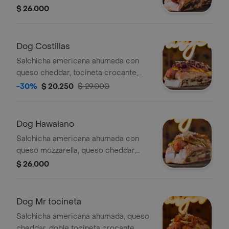
pico de gallo, guacamole, jamón
$ 26.000
ahumado, papa chip y salsa de la
casa.
Dog Costillas
Salchicha americana ahumada con
queso cheddar, tocineta crocante,
costillas deshuesadas en salsa bbq,
-30%
$ 20.250
$ 29.000
salsa de la casa, papa chip, vegetales
frescos, tomate y cebolla.
Dog Hawaiano
Salchicha americana ahumada con
queso mozzarella, queso cheddar,
tocineta crocante, rodajas de piña a
$ 26.000
la parrilla, papas chip, salsa de piña y
cebolla fresca.
Dog Mr tocineta
Salchicha americana ahumada, queso
cheddar, doble tocineta crocante,