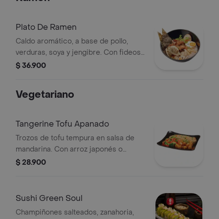
Camaron
Plato De Ramen
Caldo aromático, a base de pollo,
verduras, soya y jengibre. Con fideos
japoneses, pollo, huevo, dos gyozas,
$ 36.900
champiñones, alga nori y cebollin.
Vegetariano
Tangerine Tofu Apanado
Trozos de tofu tempura en salsa de
mandarina. Con arroz japonés o
blanco, vegetales (brócoli, repollo,
$ 28.900
zanahoria) y cilantro.
Sushi Green Soul
Champiñones salteados, zanahoria,