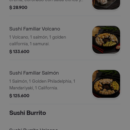
mayonesa sriracha suave. Un bocado
$ 28.900
jugoso, cremoso y lleno de frescura
oriental.
Sushi Familiar Volcano
1 Volcano, 1 salmón, 1 golden
california, 1 samurai.
$ 133.600
Sushi Familiar Salmón
1 Salmón, 1 Golden Philadelphia, 1
Mandariyaki, 1 California.
$ 125.600
Sushi Burrito