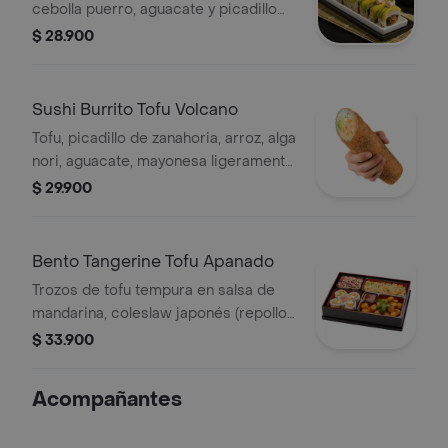
cebolla puerro, aguacate y picadillo
veggie con salsa tartar. Finalizado con
$ 28.900
togarashi, cebollín y ajonjolí.
Sushi Burrito Tofu Volcano
Tofu, picadillo de zanahoria, arroz, alga
nori, aguacate, mayonesa ligeramente
picante y queso crema.
$ 29.900
Bento Tangerine Tofu Apanado
Trozos de tofu tempura en salsa de
mandarina, coleslaw japonés (repollo
y zanahoria), 4 bocados de sushi
$ 33.900
Green Soul y arroz blanco o japonés.
Acompañantes