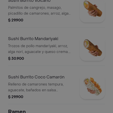
Sushi Burrito Volcano
Palmitos de cangrejo, masago,
picadillo de camarones, arroz, alga
nori, aguacate, mayonesa ligeramente
$ 29.900
picante, queso crema. Con salsa
Mayo Sriracha
Sushi Burrito Mandariyaki
Trozos de pollo mandariyaki, arroz,
alga nori, aguacate y queso crema.
Con salsa Mandariyaki
$ 30.900
Sushi Burrito Coco Camarón
Relleno de camarones tempura,
aguacate, bañados en salsa
acevichada y crema de coco con un
$ 29.900
toque picante, cubierto de julianas de
cebolla crocante. Con salsa Coco
Ramen