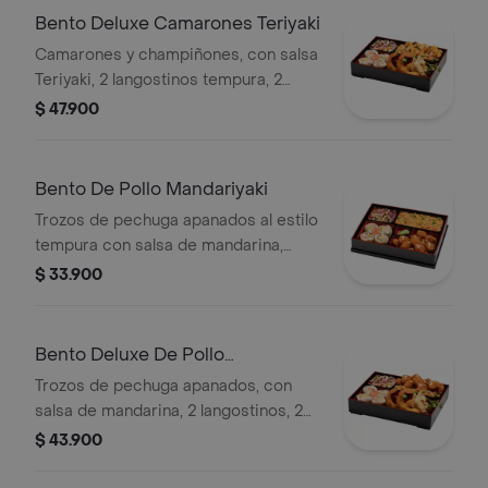
Bento Deluxe Camarones Teriyaki
Camarones y champiñones, con salsa
Teriyaki, 2 langostinos tempura, 2
gyozas, coleslaw japonés, 4 bocados
$ 47.900
de sushi California y arroz o pasta.
Bento De Pollo Mandariyaki
Trozos de pechuga apanados al estilo
tempura con salsa de mandarina,
coleslaw japonés, 4 bocados de sushi
$ 33.900
California, arroz o pasta
Bento Deluxe De Pollo
Mandariyaki
Trozos de pechuga apanados, con
salsa de mandarina, 2 langostinos, 2
gyozas, coleslaw japonés, 4 bocados
$ 43.900
de sushi California y arroz o pasta.