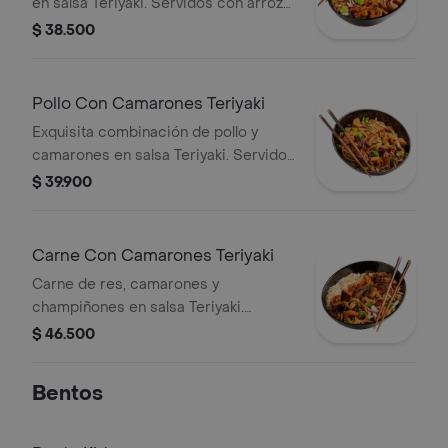
en salsa Teriyaki. Servidos con arroz
blanco, japonés o pasta y vegetales,
$ 38.500
brócoli, repollo y zanahoria.
Pollo Con Camarones Teriyaki
Exquisita combinación de pollo y
camarones en salsa Teriyaki. Servidos
con arroz o pasta y vegetales, brócoli,
$ 39.900
repollo y zanahoria.
Carne Con Camarones Teriyaki
Carne de res, camarones y
champiñones en salsa Teriyaki.
Servidos con arroz blanco, japonés o
$ 46.500
pasta y vegetales, brócoli, repollo y
zanahoria.
Bentos