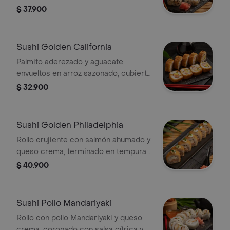
cremosa de cangrejo y camarón,
$ 37.900
mayonesa siracha, cebollín fresco y
un toque de limón. Sabores intensos y
textura suave.
Sushi Golden California
Palmito aderezado y aguacate
envueltos en arroz sazonado, cubierto
con una capa crujiente de tempura y
$ 32.900
panko.
Sushi Golden Philadelphia
Rollo crujiente con salmón ahumado y
queso crema, terminado en tempura y
bañado en anguila glaseada, con un
$ 40.900
toque de limón y cebollín. Suave,
ahumado y lleno de sabor.
Sushi Pollo Mandariyaki
Rollo con pollo Mandariyaki y queso
crema, coronado con salsa cítrica y