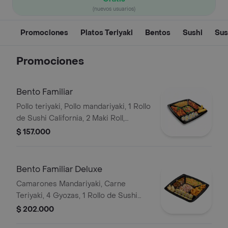
(nuevos usuarios)
Promociones
Platos Teriyaki
Bentos
Sushi
Sus
Promociones
Bento Familiar
Pollo teriyaki, Pollo mandariyaki, 1 Rollo
de Sushi California, 2 Maki Roll,
vegetales, Arroz blanco, Arroz
$ 157.000
Japonés o Pasta.
Bento Familiar Deluxe
Camarones Mandariyaki, Carne
Teriyaki, 4 Gyozas, 1 Rollo de Sushi
Golden California, Coleslaw Japonés,
$ 202.000
Arroz Blanco, Arroz Japonés o Pasta.