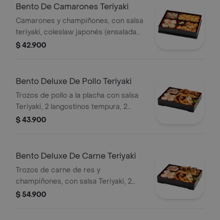
Bento De Camarones Teriyaki
Camarones y champiñones, con salsa
teriyaki, coleslaw japonés (ensalada
de repollo y zanahoria), 4 bocados de
$ 42.900
sushi California, arroz o pasta.
Bento Deluxe De Pollo Teriyaki
Trozos de pollo a la placha con salsa
Teriyaki, 2 langostinos tempura, 2
gyozas, coleslaw japonés, 4 bocados
$ 43.900
de sushi California y arroz o pasta.
Bento Deluxe De Carne Teriyaki
Trozos de carne de res y
champiñones, con salsa Teriyaki, 2
langostinos, 2 gyozas, coleslaw
$ 54.900
japonés, 4 bocados de sushi
California y arroz o pasta.