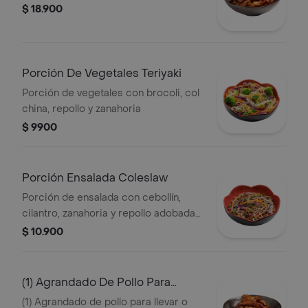
$ 18.900
Porción De Vegetales Teriyaki
Porción de vegetales con brocoli, col
china, repollo y zanahoria
$ 9900
Porción Ensalada Coleslaw
Porción de ensalada con cebollín,
cilantro, zanahoria y repollo adobada
con salsa de la casa
$ 10.900
(1) Agrandado De Pollo Para
Llevar O Dom
(1) Agrandado de pollo para llevar o