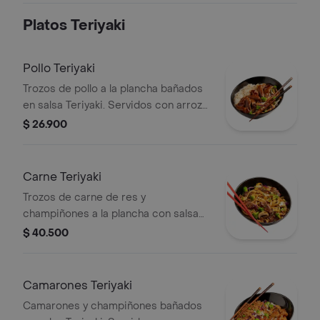
Platos Teriyaki
Pollo Teriyaki
Trozos de pollo a la plancha bañados
en salsa Teriyaki. Servidos con arroz
blanco, japonés o pasta y vegetales,
$ 26.900
brócoli, repollo y zanahoria.
Carne Teriyaki
Trozos de carne de res y
champiñones a la plancha con salsa
Teriyaki. Servidos con arroz o pasta y
$ 40.500
vegetales, brócoli, repollo y zanahoria.
Camarones Teriyaki
Camarones y champiñones bañados