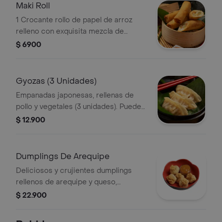
Maki Roll
1 Crocante rollo de papel de arroz
relleno con exquisita mezcla de
vegetales y queso tofu.
$ 6900
Gyozas (3 Unidades)
Empanadas japonesas, rellenas de
pollo y vegetales (3 unidades). Puedes
pedirlas fritas o a la plancha.
$ 12.900
Dumplings De Arequipe
Deliciosos y crujientes dumplings
rellenos de arequipe y queso,
acompañados con salsa de arequipe
$ 22.900