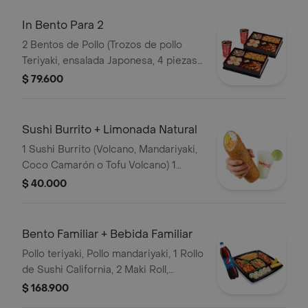
In Bento Para 2
2 Bentos de Pollo (Trozos de pollo
Teriyaki, ensalada Japonesa, 4 piezas
de sushi California y arroz japonés,
$ 79.600
arroz blanco o pasta) + 2 gaseosas
Sushi Burrito + Limonada Natural
1 Sushi Burrito (Volcano, Mandariyaki,
Coco Camarón o Tofu Volcano) 1
Limonada Natural
$ 40.000
Bento Familiar + Bebida Familiar
Pollo teriyaki, Pollo mandariyaki, 1 Rollo
de Sushi California, 2 Maki Roll,
vegetales, Arroz blanco, Arroz
$ 168.900
Japonés o Pasta + 1 Bebida Familiar