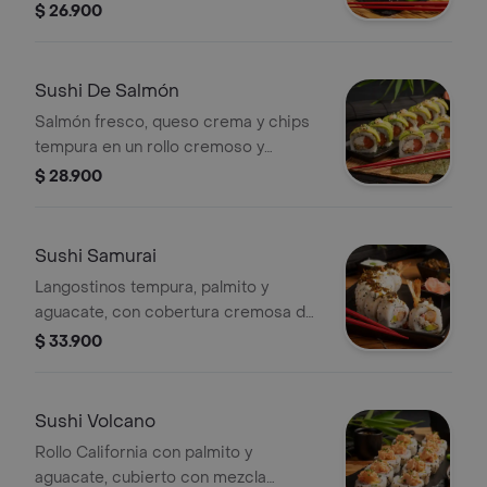
sazonado y ajonjolí. Un clásico
$ 26.900
irresistible con sabor suave y
balanceado.
Sushi De Salmón
Salmón fresco, queso crema y chips
tempura en un rollo cremoso y
crujiente, con aguacate, mayonesa
$ 28.900
sriracha suave y un toque de limón.
Frescura con carácter.
Sushi Samurai
Langostinos tempura, palmito y
aguacate, con cobertura cremosa de
coco, cebolla puerro caramelizada, un
$ 33.900
toque de limón y ligeramente picante.
Sushi Volcano
Rollo California con palmito y
aguacate, cubierto con mezcla