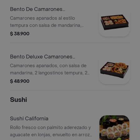
Bento De Camarones
Mandariyaki
Camarones apanados al estilo
tempura con salsa de mandarina,
coleslaw japonés, 4 bocados de sushi
$ 38.900
California, arroz o pasta.
Bento Deluxe Camarones
Mandariyaki
Camarones apanados, con salsa de
mandarina, 2 langostinos tempura, 2
gyozas, coleslaw japonés, 4 bocados
$ 48.900
de sushi California y arroz o pasta.
Sushi
Sushi California
Rollo fresco con palmito aderezado y
aguacate en lonjas, envuelto en arroz