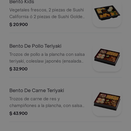
Bento Kids
Vegetales frescos, 2 piezas de Sushi
California ó 2 piezas de Sushi Golden
California ó 1 maki roll, arroz japonés
$ 20.900
o pasta y pollo teriyaki o mandariyaki
Bento De Pollo Teriyaki
Trozos de pollo a la plancha con salsa
teriyaki, coleslaw japonés (ensalada
de repollo y zanahoria), 4 bocados de
$ 32.900
sushi California, arroz o pasta.
Bento De Carne Teriyaki
Trozos de carne de res y
champiñones a la plancha, con salsa
teriyaki, coleslaw japonés, 4 bocados
$ 43.900
de sushi California, arroz o pasta.