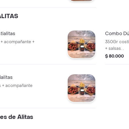
LITAS
ialitas
Combo Dúo
as + acompañante +
350Gr costi
+ salsas. .
$ 80.000
alitas
tas + acompañante
es de Alitas