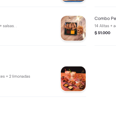
Combo Per
 salsas. .
14 Alitas +
$ 51.000
tes + 2 limonadas