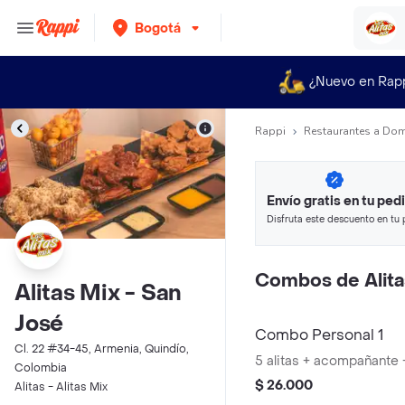
Bogotá
¿Nuevo en Rap
Rappi
Restaurantes a Dom
Envío gratis en tu ped
Disfruta este descuento en tu 
en minutos.
Combos de Alita
Alitas Mix - San
José
Combo Personal 1
Cl. 22 #34-45, Armenia, Quindío,
5 alitas + acompañante 
Colombia
$ 26.000
Alitas - Alitas Mix