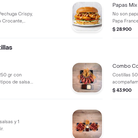
Papas Mix
Pechuga Crispy,
No son papa
o Crocante,
Papa France
a Dorada, Salsa
Pollo Apana
$ 28.900
asa, Lechuga, y
Mostaneza d
Queso.
llas
Combo Cos
250 gr con
Costillas 50
tipos de salsa.
acompañamie
to a elegir.
$ 43.900
salsas y 1
r.