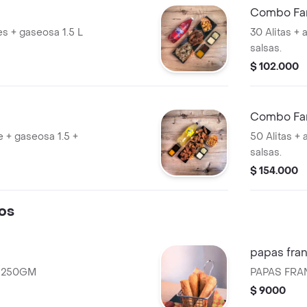
Combo Fam
30 Alitas +
salsas.
$ 102.000
Combo Fam
 + gaseosa 1.5 +
50 Alitas +
salsas.
$ 154.000
os
papas fra
s, 250GM
PAPAS FR
$ 9000