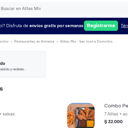
Registrarme
pi?
Disfruta de
envíos gratis por semanas
Tér
icilio
Restaurantes en Armenia
Alitas Mix - San José a Domicilio
ido
pedido y recíbelo
s
Combo Per
+ salsas
7 Alitas + 
$ 32.000