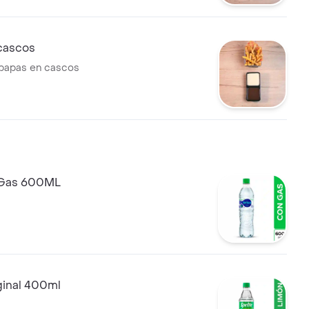
cascos
 papas en cascos
 Gas 600ML
ginal 400ml