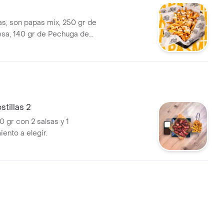
s, son papas mix, 250 gr de
sa, 140 gr de Pechuga de
da Crispy, Salsa Roja Dorada,
ulce de la casa, Salsa de
tillas 2
0 gr con 2 salsas y 1
nto a elegir.