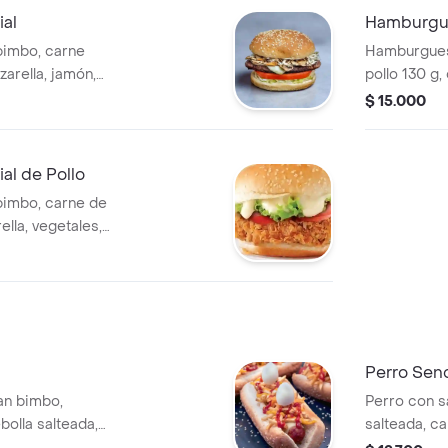
al
Hamburgue
imbo, carne
Hamburguesa
zarella, jamón,
pollo 130 g,
huga, tomate y
tomate y ceb
$ 15.000
l de Pollo
imbo, carne de
ella, vegetales,
, jamón, pollo y
Perro Senc
an bimbo,
Perro con s
bolla salteada,
salteada, ca
queso mozzarella y
mozzarella 