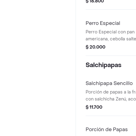
$ 16.800
huevo de codorniz.
Perro Especial
Perro Especial con pan 
americana, cebolla salt
de ángel, queso mozzare
$ 20.000
codorniz y pollo con c
Salchipapas
Salchipapa Sencillo
Porción de papas a la 
con salchicha Zenú, a
salsa.
$ 11.700
Porción de Papas