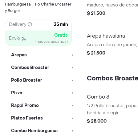
Hamburguesa - Tio Charlie Broaster
maduro, huevo de codor
y Burger
$ 21.500
Delivery
35 min
Gratis
Arepa hawaiana
Envío
(nuevos usuarios)
Arepa rellena de jamón,
$ 21.500
Arepas
Combos Broaster
Combos Broaste
Pollo Broaster
Pizza
Combo 3
Rappi Promo
1/2 Pollo broaster, papas
bebida a elegir.
Platos Fuertes
$ 28.000
Combo Hamburguesa