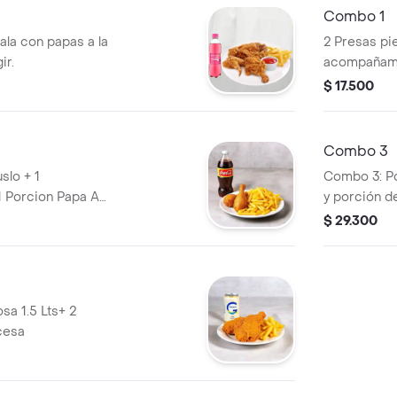
Combo 1
 ala con papas a la
2 Presas pi
ir.
acompañamie
$ 17.500
Combo 3
slo + 1
Combo 3: Po
1 Porcion Papa A
y porción d
$ 29.300
sa 1.5 Lts+ 2
cesa