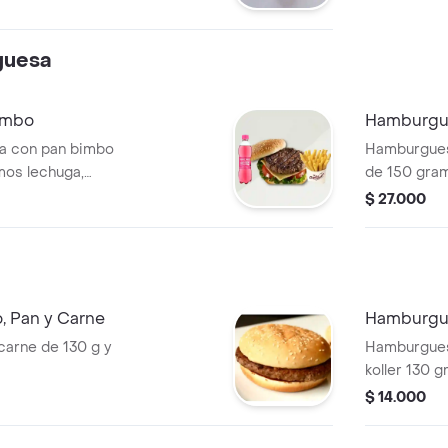
uesa
ombo
Hamburgue
a con pan bimbo
Hamburgues
mos lechuga,
de 150 gramos, pan bimbo,
 gratinado.
tomate, cebolla, queso gratinado, pollo y
$ 27.000
champiñones
jamón rica.
 Pan y Carne
Hamburgue
arne de 130 g y
Hamburgues
koller 130 g
vegetales, l
$ 14.000
salsas de la