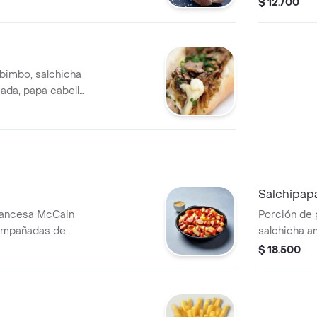
$ 12.700
bimbo, salchicha
eada, papa cabello
lla, huevo de
hampiñones.
Salchipap
francesa McCain
Porción de 
compañadas de
salchicha a
de tomate 
$ 18.500