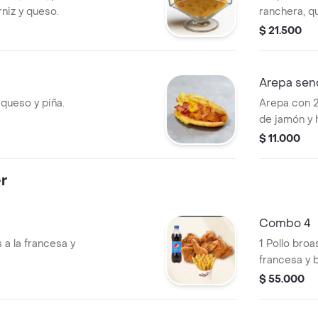
niz y queso.
ranchera, q
$ 21.500
Arepa senc
 queso y piña.
Arepa con 2
de jamón y 
$ 11.000
r
Combo 4
 a la francesa y
1 Pollo broa
francesa y b
$ 55.000