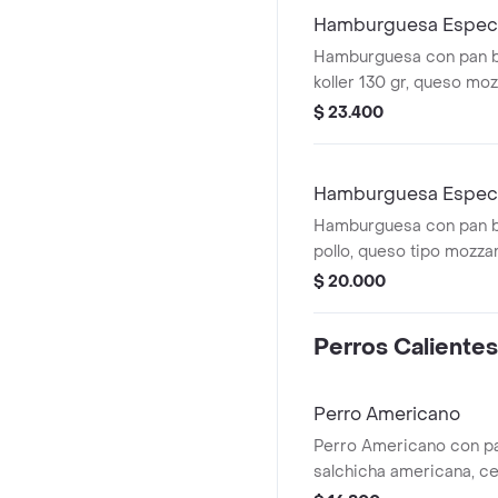
Hamburguesa Especi
Hamburguesa con pan b
koller 130 gr, queso moz
pollo, champiñones, lec
$ 23.400
cebolla.
Hamburguesa Especia
Hamburguesa con pan b
pollo, queso tipo mozzar
lechuga, tomate, cebolla
$ 20.000
champiñones.
Perros Calientes
Perro Americano
Perro Americano con p
salchicha americana, ce
papa cabello de ángel, 