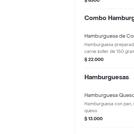
$ 6500
Combo Hamburg
Hamburguesa de C
Hamburguesa preparad
carne koller de 150 gra
tomate, cebolla y queso
$ 22.000
Hamburguesas
Hamburguesa Queso,
Hamburguesa con pan, c
queso.
$ 13.000