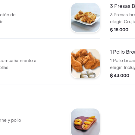
3 Presas B
pción de
3 Presas b
r.
elegir. Cruj
$ 15.000
1 Pollo Bro
 acompañamiento a
1 Pollo bro
llas.
elegir. Inclu
$ 43.000
ne y pollo