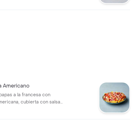
a Americano
papas a la francesa con
mericana, cubierta con salsas
y mayonesa.