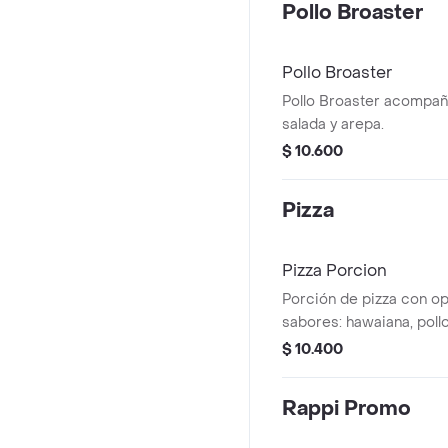
Pollo Broaster
Pollo Broaster
Pollo Broaster acompa
salada y arepa.
$ 10.600
Pizza
Pizza Porcion
Porción de pizza con o
sabores: hawaiana, poll
champiñones, carnes, to
$ 10.400
carne desmechada con c
de frutas.
Rappi Promo