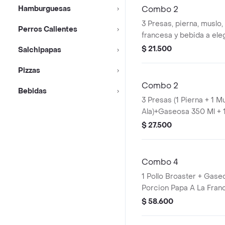
Hamburguesas
Combo 2
3 Presas, pierna, muslo,
Perros Calientes
francesa y bebida a eleg
$ 21.500
Salchipapas
Pizzas
Combo 2
Bebidas
3 Presas (1 Pierna + 1 Mu
Ala)+Gaseosa 350 Ml + 
La Francesa
$ 27.500
Combo 4
1 Pollo Broaster + Gaseo
Porcion Papa A La Fran
$ 58.600