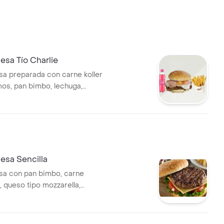
sa Tío Charlie
a preparada con carne koller
 lechuga,
 sazonados en salsa bq y
sa Sencilla
a con pan bimbo, carne
r, queso tipo mozzarella,
echuga, tomate, cebolla y
 casa.