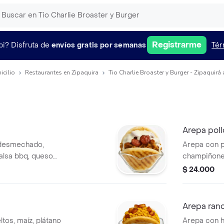
Registrarme
pi?
Disfruta de
envíos gratis por semanas
Tér
icilio
Restaurantes en Zipaquira
Tio Charlie Broaster y Burger - Zipaquirá
Arepa pol
 desmechado,
Arepa con 
alsa bbq, queso
champiñone
 codorniz.
queso doble
$ 24.000
Arepa ran
tos, maíz, plátano
Arepa con h