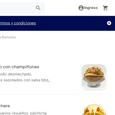
Ingreso
minos y condiciones
 a Domicilio
lo con champiñones
pollo desmechado,
s sazonados con salsa bbq,
 crema y huevo de codorniz.
chera
uevos revueltos, salchicha