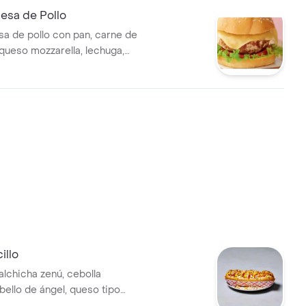
sa de Pollo
 de pollo con pan, carne de
 queso mozzarella, lechuga,
olla.
illo
alchicha zenú, cebolla
bello de ángel, queso tipo
y huevo codorniz.