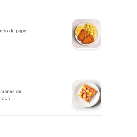
ñado de papa
pciones de
o con
cineta con maíz,
horizo, tropical