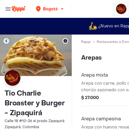
Bogotá
¿Nuevo en Rap
Rappi
Restaurantes a Dom
Arepas
Arepa mixta
Arepa con carne, pollo
chorizo sazonado con s
Tio Charlie
doble crema y huevo de
$ 27.000
Broaster y Burger
- Zipaquirá
Arepa campesina
Calle 18 #10-26 el prado Zipaquirá
Arepa con huevos revuel
Zipaquirá, Colombia