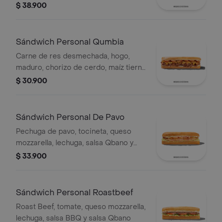
salsa Qbano
$ 38.900
Sándwich Personal Qumbia
Carne de res desmechada, hogo,
maduro, chorizo de cerdo, maíz tierno
y salsa Qbano.
$ 30.900
Sándwich Personal De Pavo
Pechuga de pavo, tocineta, queso
mozzarella, lechuga, salsa Qbano y
miel mostaza.
$ 33.900
Sándwich Personal Roastbeef
Roast Beef, tomate, queso mozzarella,
lechuga, salsa BBQ y salsa Qbano