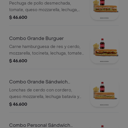
Pechuga de pollo desmechada,
tomate, queso mozzarella, lechuga,
mayonesa, papas a la francesa y
$ 46.600
bebida.
Combo Grande Burguer
Carne hamburguesa de res y cerdo,
mozzarella, tocineta, lechuga, tomate,
pepinillos, salsa BBQ, salsa Qbano,
$ 46.600
papas a la francesa y bebida.
Combo Grande Sándwich
Cordero
Lonchas de cerdo con cordero,
queso mozzarella, lechuga batavia y
salsa Qbano
$ 46.600
Combo Personal Sándwich