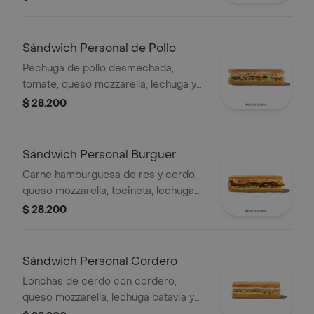
Sándwich Personal de Pollo
Pechuga de pollo desmechada,
tomate, queso mozzarella, lechuga y
mayonesa
$ 28.200
Sándwich Personal Burguer
Carne hamburguesa de res y cerdo,
queso mozzarella, tocineta, lechuga
Batavia, tomate, pepinillos, salsa BBQ
$ 28.200
y salsa Qbano.
Sándwich Personal Cordero
Lonchas de cerdo con cordero,
queso mozzarella, lechuga batavia y
salsa Qbano