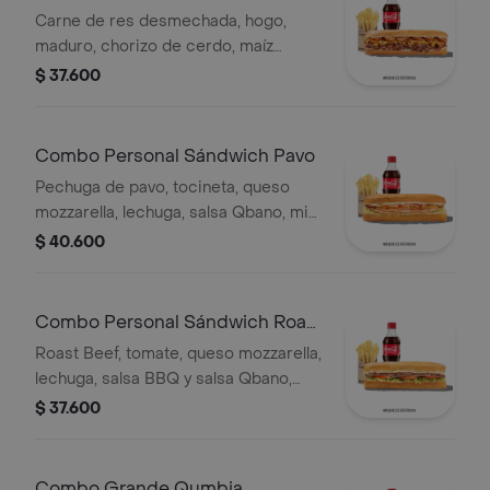
Qumbia
Carne de res desmechada, hogo,
maduro, chorizo de cerdo, maíz
tierno, salsa Qbano, papas y bebida.
$ 37.600
Combo Personal Sándwich Pavo
Pechuga de pavo, tocineta, queso
mozzarella, lechuga, salsa Qbano, miel
mostaza, papas a la francesa y
$ 40.600
bebida.
Combo Personal Sándwich Roast
Beef
Roast Beef, tomate, queso mozzarella,
lechuga, salsa BBQ y salsa Qbano,
papas a la francesa y bebida.
$ 37.600
Combo Grande Qumbia