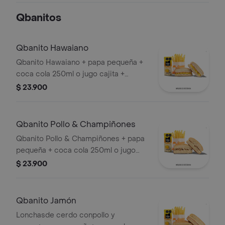
Qbanitos
Qbanito Hawaiano
Qbanito Hawaiano + papa pequeña +
coca cola 250ml o jugo cajita +
obsequio
$ 23.900
Qbanito Pollo & Champiñones
Qbanito Pollo & Champiñones + papa
pequeña + coca cola 250ml o jugo
cajita + obsequio
$ 23.900
Qbanito Jamón
Lonchasde cerdo conpollo y