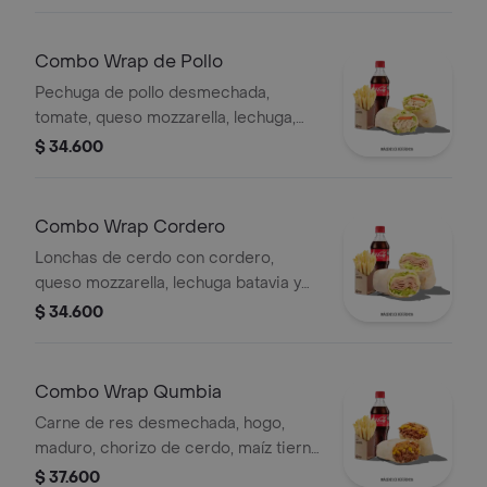
Combo Wrap de Pollo
Pechuga de pollo desmechada,
tomate, queso mozzarella, lechuga,
mayonesa, papas a la francesa y
$ 34.600
bebida.
Combo Wrap Cordero
Lonchas de cerdo con cordero,
queso mozzarella, lechuga batavia y
salsa Qbano
$ 34.600
Combo Wrap Qumbia
Carne de res desmechada, hogo,
maduro, chorizo de cerdo, maíz tierno
y salsa Qbano, papas y bebida.
$ 37.600