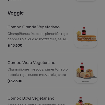
Mostaza, SalsaBBQ, Pasta de Tomate,
CebollaRoja y Salsa Qbano.
Veggie
Combo Grande Vegetariano
Champiñones frescos, pimentón rojo,
cebolla roja, queso mozzarella, salsa
Qbano, papas francesa y bebida.
$ 43.600
Combo Wrap Vegetariano
Champiñones frescos, pimentón rojo,
cebolla roja, queso mozzarella, salsa
Qbano, papas y bebida.
$ 32.600
Combo Bowl Vegetariano