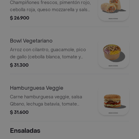
Champiñones frescos, pimentón rojo,
cebolla roja, queso mozzarella y salsa
Qbano.
$ 26.900
Bowl Vegetariano
Arroz con cilantro, guacamole, pico
de gallo (cebolla blanca, tomate y
cilantro), maíz tierno, cebolla roja y
$ 31.300
champiñones.
Hamburguesa Veggie
Carne hamburguesa veggie, salsa
Qbano, lechuga batavia, tomate
chonto, queso mozzarella, champiñón
$ 31.600
fresco, cilantro fresco, salsa de
queso cheddar.
Ensaladas