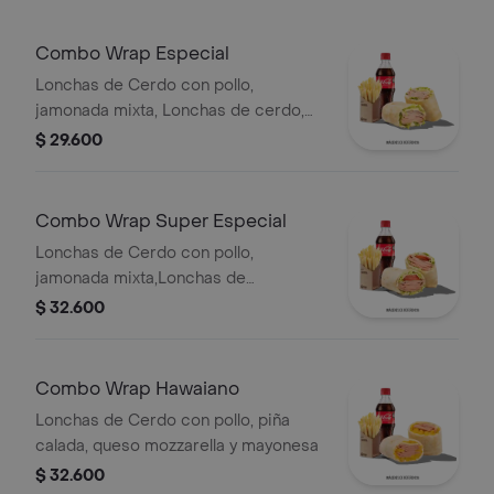
Combo Wrap Especial
Lonchas de Cerdo con pollo,
jamonada mixta, Lonchas de cerdo,
cordero y res, queso mozzarella,
$ 29.600
lechuga batavia y salsa Qbano
Combo Wrap Super Especial
Lonchas de Cerdo con pollo,
jamonada mixta,Lonchas de
cerdo,cordero y res,
$ 32.600
salchichón,tomate,queso
mozzarella,lechuga batavia y salsa
Qbano
Combo Wrap Hawaiano
Lonchas de Cerdo con pollo, piña
calada, queso mozzarella y mayonesa
$ 32.600