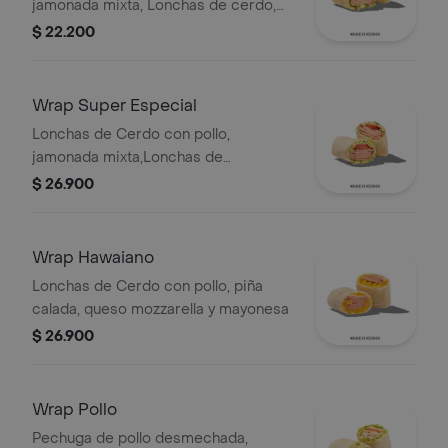
jamonada mixta, Lonchas de cerdo,
cordero y res, queso mozzarella,
$ 22.200
lechuga batavia y salsa Qbano
Wrap Super Especial
Lonchas de Cerdo con pollo,
jamonada mixta,Lonchas de
cerdo,cordero y res,
$ 26.900
salchichón,tomate,queso
mozzarella,lechuga batavia y salsa
Qbano
Wrap Hawaiano
Lonchas de Cerdo con pollo, piña
calada, queso mozzarella y mayonesa
$ 26.900
Wrap Pollo
Pechuga de pollo desmechada,