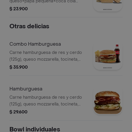
queso+papa pequeña+coca cola
250ml o jugo cajita+obsequio
$ 23.900
Otras delicias
Combo Hamburguesa
Carne hamburguesa de res y cerdo
(125g), queso mozzarella, tocineta,
tomate, lechuga, cebolla, mayonesa,
$ 35.900
salsa BBQ y salsa Qbano papas y
bebida.
Hamburguesa
Carne hamburguesa de res y cerdo
(125g), queso mozzarella, tocineta,
tomate, lechuga, cebolla, mayonesa,
$ 29.600
salsa BBQ y salsa Qbano.
Bowl individuales