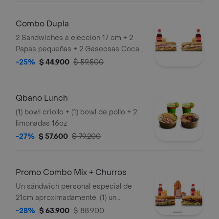
Combo Dupla
2 Sandwiches a eleccion 17 cm + 2
Papas pequeñas + 2 Gaseosas Coca
Cola 400ml.
-25%
$ 44.900
$ 59.500
Qbano Lunch
(1) bowl criollo + (1) bowl de pollo + 2
limonadas 16oz
-27%
$ 57.600
$ 79.200
Promo Combo Mix + Churros
Un sándwich personal especial de
21cm aproximadamente, (1) un
sándwich personal ropa vieja o pollo
-28%
$ 63.900
$ 88.900