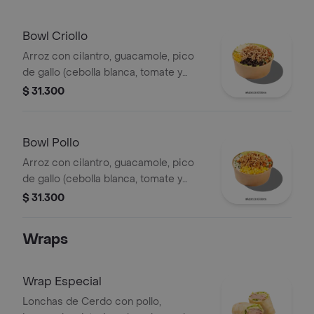
Bowl Criollo
Arroz con cilantro, guacamole, pico
de gallo (cebolla blanca, tomate y
cilantro), carne de res desmechada,
$ 31.300
hogo, chorizo de cerdo y fríjoles
negros.
Bowl Pollo
Arroz con cilantro, guacamole, pico
de gallo (cebolla blanca, tomate y
cilantro), maíz tierno, hogo y pechuga
$ 31.300
de pollo desmechada.
Wraps
Wrap Especial
Lonchas de Cerdo con pollo,