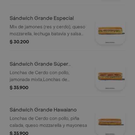
Sándwich Grande Especial
Mix de jamones (res y cerdo), queso
mozzarella, lechuga batavia y salsa
Qbano.
$ 30.200
Sándwich Grande Súper
Especial
Lonchas de Cerdo con pollo,
jamonada mixta,Lonchas de
cerdo,cordero y res,
$ 35.900
salchichón,tomate,queso
mozzarella,lechuga batavia y salsa
Qbano
Sándwich Grande Hawaiano
Lonchas de Cerdo con pollo, piña
calada, queso mozzarella y mayonesa
$ 35.900