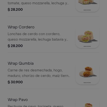
tomate, queso mozzarella, lechuga y
mayonesa
$ 28.200
Wrap Cordero
Lonchas de cerdo con cordero,
queso mozzarella, lechuga batavia y
salsa Qbano
$ 28.200
Wrap Qumbia
Carne de res desmechada, hogo,
maduro, chorizo de cerdo, maíz tierno
y salsa Qbano.
$ 30.900
Wrap Pavo
Pechuga de pavo, tocineta, queso