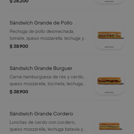
$ 28.200
Sándwich Grande de Pollo
Pechuga de pollo desmechada,
tomate, queso mozzarella, lechuga y
mayonesa.
$ 38.900
Sándwich Grande Burguer
Carne hamburguesa de res y cerdo,
queso mozzarella, tocineta, lechuga
Batavia, tomate, pepinillos, salsa BBQ
$ 38.900
y salsa Qbano.
Sándwich Grande Cordero
Lonchas de cerdo con cordero,
queso mozzarella, lechuga batavia y