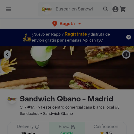
Bogotá
Regístrate
¿Nuevo en Rappi?
y disfruta de
envíos gratis por semanas
Aplican TyC
Sandwich Qbano - Madrid
Cl 7 #1A - 91 este centro comercial casa blanca local 65
Sánduches - Sandwich Qbano
Delivery
Envío
Calificación
Gratis
4.5
35 min