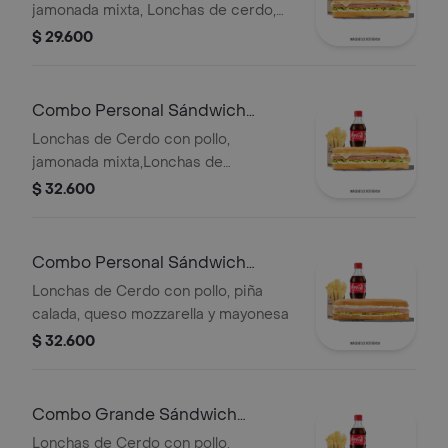
jamonada mixta, Lonchas de cerdo,
cordero y res, queso mozzarella,
$ 29.600
lechuga batavia y salsa Qbano
Combo Personal Sándwich
Super Especial
Lonchas de Cerdo con pollo,
jamonada mixta,Lonchas de
cerdo,cordero y res,
$ 32.600
salchichón,tomate,queso
mozzarella,lechuga batavia y salsa
Qbano
Combo Personal Sándwich
Hawaiano
Lonchas de Cerdo con pollo, piña
calada, queso mozzarella y mayonesa
$ 32.600
Combo Grande Sándwich
Especial
Lonchas de Cerdo con pollo,