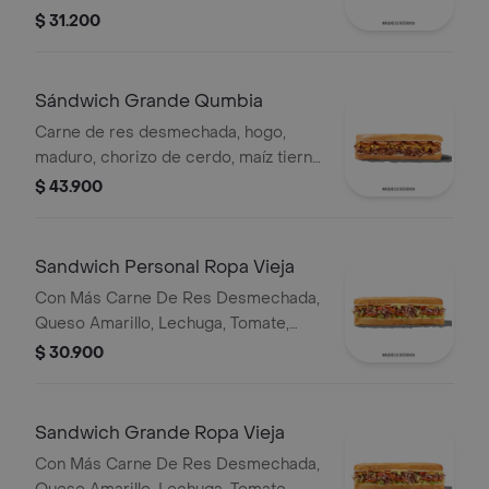
$ 31.200
Sándwich Grande Qumbia
Carne de res desmechada, hogo,
maduro, chorizo de cerdo, maíz tierno
y salsa Qbano.
$ 43.900
Sandwich Personal Ropa Vieja
Con Más Carne De Res Desmechada,
Queso Amarillo, Lechuga, Tomate,
Pimentón, Apio, Mostaza, Salsa Bbq,
$ 30.900
Pasta De Tomate, Cebolla Roja Y
Salsa Qbano
Sandwich Grande Ropa Vieja
Con Más Carne De Res Desmechada,