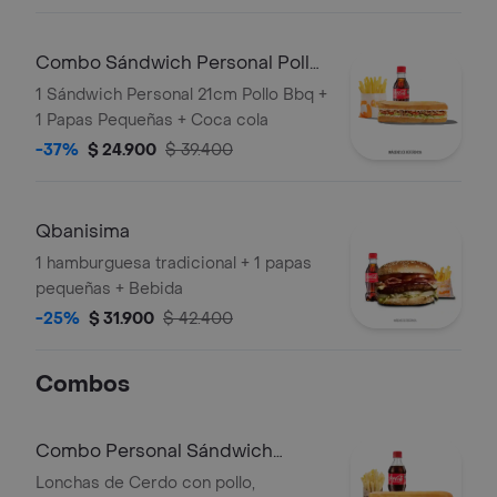
de 21cm aproximadamente (2) dos
porciones de papas pequeñas, (2) dos
limonadas 16oz o (2) dos gaseosas
Combo Sándwich Personal Pollo
250ml y (1) una porción de churros
BBQ
1 Sándwich Personal 21cm Pollo Bbq +
personal con arequipe
1 Papas Pequeñas + Coca cola
-37%
$ 24.900
$ 39.400
Qbanisima
1 hamburguesa tradicional + 1 papas
pequeñas + Bebida
-25%
$ 31.900
$ 42.400
Combos
Combo Personal Sándwich
Especial
Lonchas de Cerdo con pollo,