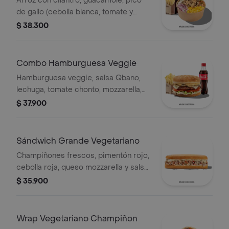
Arroz con cilantro, guacamole, pico
de gallo (cebolla blanca, tomate y
cilantro), maíz tierno, cebolla roja y
$ 38.300
champiñones.
Combo Hamburguesa Veggie
Hamburguesa veggie, salsa Qbano,
lechuga, tomate chonto, mozzarella,
champiñón, cilantro, salsa de queso
$ 37.900
cheddar, papas y bebida.
Sándwich Grande Vegetariano
Champiñones frescos, pimentón rojo,
cebolla roja, queso mozzarella y salsa
Qbano.
$ 35.900
Wrap Vegetariano Champiñon