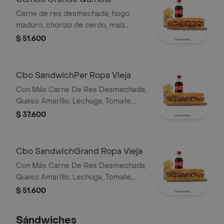
Carne de res desmechada, hogo,
maduro, chorizo de cerdo, maíz
tierno, salsa Qbano, papas y bebida.
$ 51.600
Cbo SandwichPer Ropa Vieja
Con Más Carne De Res Desmechada,
Queso Amarillo, Lechuga, Tomate,
Pimentón, Apio, Mostaza, Salsa Bbq,
$ 37.600
Pasta De Tomate, Cebolla Roja Y
Salsa Qbano
Cbo SandwichGrand Ropa Vieja
Con Más Carne De Res Desmechada,
Queso Amarillo, Lechuga, Tomate,
Pimentón, Apio, Mostaza, Salsa Bbq,
$ 51.600
Pasta De Tomate, Cebolla Roja Y
Salsa Qbano
Sándwiches