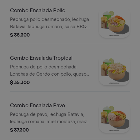
Combo Ensalada Pollo
Pechuga pollo desmechado, lechuga
Batavia, lechuga romana, salsa BBQ,
tomate chonto, queso mozzarella,
$ 35.300
cebolla roja y croutones, papas y
bebida.
Combo Ensalada Tropical
Pechuga de pollo desmechada,
Lonchas de Cerdo con pollo, queso
amarillo, piña calada, lechuga batavia y
$ 35.300
mayonesa.
Combo Ensalada Pavo
Pechuga de pavo, lechuga Batavia,
lechuga romana, miel mostaza, maíz
tierno, tomate chonto, croutones y
$ 37.300
tocinet, papas y bebida.