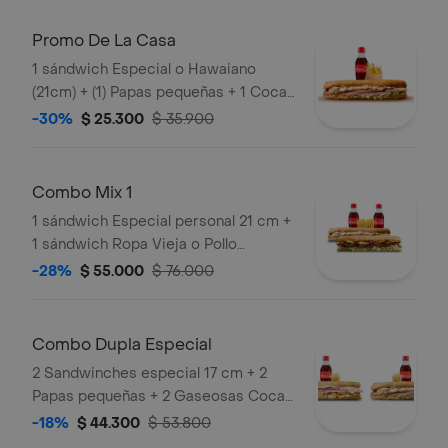
Promo De La Casa
1 sándwich Especial o Hawaiano
(21cm) + (1) Papas pequeñas + 1 Coca
Cola 250ml
-30%
$ 25.300
$ 35.900
Combo Mix 1
1 sándwich Especial personal 21 cm +
1 sándwich Ropa Vieja o Pollo
personal 21 cm+ 2 limonadas de 16 oz
-28%
$ 55.000
$ 76.000
o 2 gaseosas 250 ml + 2 papas
pequeñas
Combo Dupla Especial
2 Sandwinches especial 17 cm + 2
Papas pequeñas + 2 Gaseosas Coca
Cola 400ml.
-18%
$ 44.300
$ 53.800