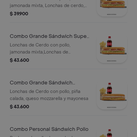
jamonada mixta, Lonchas de cerdo,
cordero y res, queso mozzarella,
$ 39.900
lechuga batavia y salsa Qbano
Combo Grande Sándwich Super
Especial
Lonchas de Cerdo con pollo,
jamonada mixta,Lonchas de
cerdo,cordero y res,
$ 43.600
salchichón,tomate,queso
mozzarella,lechuga batavia y salsa
Qbano
Combo Grande Sándwich
Hawaiano
Lonchas de Cerdo con pollo, piña
calada, queso mozzarella y mayonesa
$ 43.600
Combo Personal Sándwich Pollo