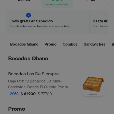
(nuevos usuarios)
Envío gratis en tu pedido
Hasta 48% 
Disfruta este descuento en tu pedido y recíbelo
Disfruta este de
en minutos.
en minutos.
Bocados Qbano
Promo
Combos
Sándwiches
B
Bocados Qbano
Bocados Los De Siempre
Caja Con 12 Bocados De Mini-
Sandwich, Donde El Cliente Podrá
Escoger 3 Sabores Entre Cualquiera
-20%
$ 61.900
$ 77.700
De Los De Siempre (Especial,
Hawaiano, Super Especial Y/O Pollo
Promo
BBQ).