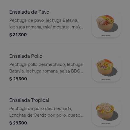
Ensalada de Pavo
Pechuga de pavo, lechuga Batavia,
lechuga romana, miel mostaza, maíz
tierno, tomate chonto, croutones y
$ 31.300
tocineta.
Ensalada Pollo
Pechuga pollo desmechado, lechuga
Batavia, lechuga romana, salsa BBQ,
tomate chonto, queso mozzarella,
$ 29.300
cebolla roja y croutones.
Ensalada Tropical
Pechuga de pollo desmechada,
Lonchas de Cerdo con pollo, queso
amarillo, piña calada, lechuga batavia y
$ 29.300
mayonesa.