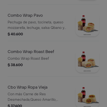
Combo Wrap Pavo
Pechuga de pavo, tocineta, queso
mozzarella, lechuga, salsa Qbano y
miel mostaza, papas y bebida.
$ 40.600
Combo Wrap Roast Beef
Combo Wrap Roast Beef
$ 38.600
Cbo Wrap Ropa Vieja
Con más Carne de Res
Desmechada,Queso Amarillo,
Lechuga, Tomate,Pimentón, Apio,
$ 37.600