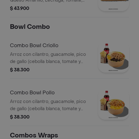
Queso Amarillo, Lechuga, Tomate,
Pimentón, Apio, Mostaza, Salsa Bbq,
$ 43.900
Pasta De Tomate, Cebolla Roja Y
Salsa Qbano
Bowl Combo
Combo Bowl Criollo
Arroz con cilantro, guacamole, pico
de gallo (cebolla blanca, tomate y
cilantro), carne de res desmechada,
$ 38.300
hogo, chorizo de cerdo y fríjoles
negros.
Combo Bowl Pollo
Arroz con cilantro, guacamole, pico
de gallo (cebolla blanca, tomate y
cilantro), maíz tierno, hogo y pechuga
$ 38.300
de pollo desmechada.
Combos Wraps