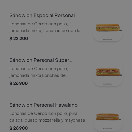
Sándwich Especial Personal
Lonchas de Cerdo con pollo,
jamonada mixta, Lonchas de cerdo,
cordero y res, queso mozzarella,
$ 22.200
lechuga batavia y salsa Qbano
Sándwich Personal Súper
Especial
Lonchas de Cerdo con pollo,
jamonada mixta,Lonchas de
cerdo,cordero y res,
$ 26.900
salchichón,tomate,queso
mozzarella,lechuga batavia y salsa
Qbano
Sándwich Personal Hawaiano
Lonchas de Cerdo con pollo, piña
calada, queso mozzarella y mayonesa
$ 26.900