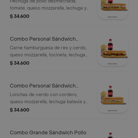
Pechuga de pollo desmechada,
tomate, queso mozzarella, lechuga y
mayonesa, papas a la francesa y
$ 34.600
bebida.
Combo Personal Sándwich
Burguer
Carne hamburguesa de res y cerdo,
queso mozzarella, tocineta, lechuga
Batavia, tomate, pepinillos, salsa BBQ
$ 34.600
y salsa Qbano.
Combo Personal Sándwich
Cordero
Lonchas de cerdo con cordero,
queso mozzarella, lechuga batavia y
salsa Qbano
$ 34.600
Combo Grande Sándwich Pollo