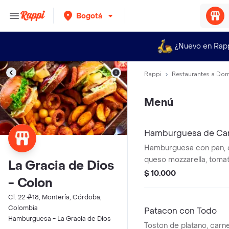
Bogotá
¿Nuevo en Rap
Rappi
Restaurantes a Dom
Menú
Hamburguesa de Ca
Hamburguesa con pan, c
queso mozzarella, tomat
La Gracia de Dios
lechuga, papa ripio, sal
$ 10.000
- Colon
salsa de la casa.
Cl. 22 #18, Montería, Córdoba,
Colombia
Patacon con Todo
Hamburguesa - La Gracia de Dios
Toston de platano, carne,