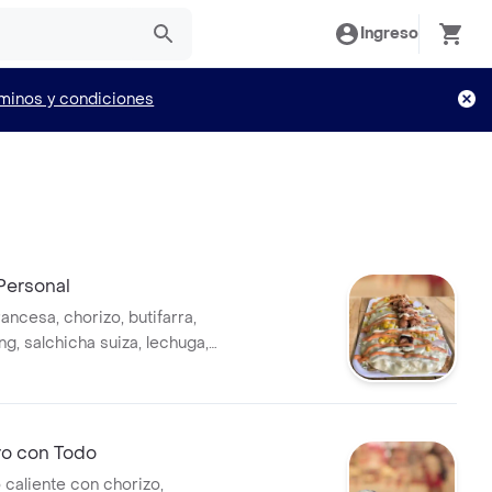
Ingreso
minos y condiciones
Personal
rancesa, chorizo, butifarra,
ng, salchicha suiza, lechuga,
mozarella, papá ripio, salsa
sa de la casa.
ro con Todo
 caliente con chorizo,