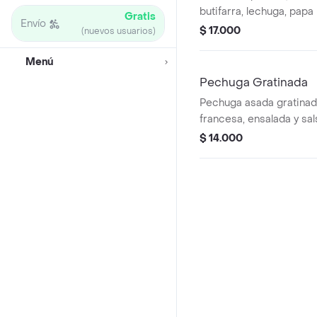
butifarra, lechuga, papa
Gratis
Envío
mozarella, maiz tierno, 
$ 17.000
(nuevos usuarios)
salsa de la casa.
Menú
Pechuga Gratinada
Pechuga asada gratinada
francesa, ensalada y sal
$ 14.000