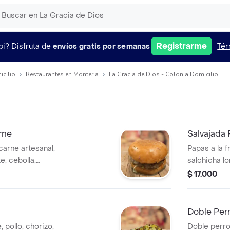
Registrarme
pi?
Disfruta de
envíos gratis por semanas
Tér
icilio
Restaurantes en Monteria
La Gracia de Dios - Colon a Domicilio
rne
Salvajada 
arne artesanal,
Papas a la f
e, cebolla,
salchicha lo
sa de tomate y
maíz, queso 
$ 17.000
rosada y sal
Doble Per
 pollo, chorizo,
Doble perro