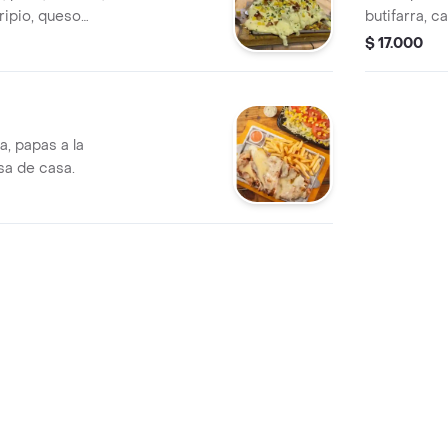
 ripio, queso
butifarra, c
salsa tomate y
$ 17.000
, papas a la
sa de casa.