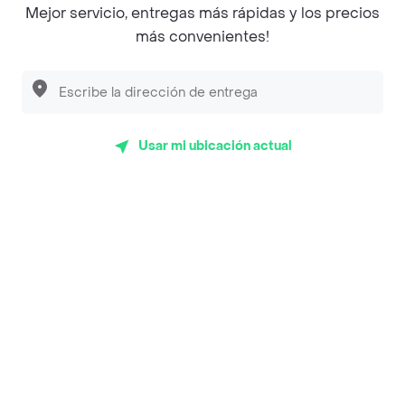
Mejor servicio, entregas más rápidas y los precios
Empanaditas de Pipian - Empanadas
más convenientes!
Desayunadero de la 42
Luisa Postres
Sopitas y Frijoladas
Usar mi ubicación actual
Subway
Top Marcas y Cadenas de Restaurantes
Encuéntranos en estos países
App Store
Google play
AppGallery