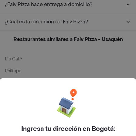
¿Faiv Pizza hace entrega a domicilio?
¿Cuál es la dirección de Faiv Pizza?
Restaurantes similares a Faiv Pizza - Usaquén
L´s Café
Philippe
Baskin Robbins
La Cesta
Mercari - Postres
Myriam Camhi Co
Ingresa tu dirección en Bogotá:
Magnifique