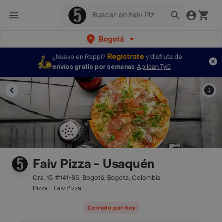
Bogotá
Regístrate
¿Nuevo en Rappi?
y disfruta de
envíos gratis por semanas
Aplican TyC
Faiv Pizza - Usaquén
Cra. 15 #141-85, Bogotá, Bogota, Colombia
Pizza - Faiv Pizza
Cerrado por hoy