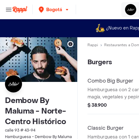
Bogotá
¿Nuevo en Rap
Rappi
Restaurantes a Dom
Burgers
Combo Big Burger
Hamburguesa con 2 carn
magía, vegetales y pepin
Dembow By
papas + bebida.
$ 38.900
Maluma - Norte-
Centro Histórico
Classic Burger
calle 93 # 43-94
Hamburguesa con 1 carn
Hamburguesa - Dembow By Maluma