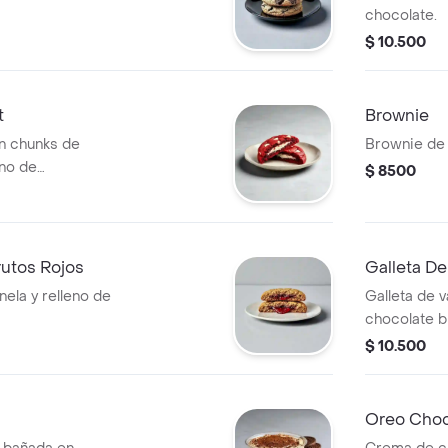
chocolate.
$ 10.500
t
Brownie
on chunks de
Brownie de 
eno de
$ 8500
rutos Rojos
Galleta De
nela y relleno de
Galleta de v
chocolate b
bocadillo.
$ 10.500
Oreo Choc