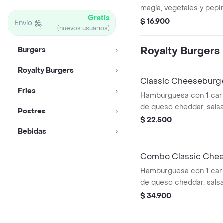
magía, vegetales y pepin
Gratis
$ 16.900
Envío
(nuevos usuarios)
Royalty Burgers
Burgers
Royalty Burgers
Classic Cheeseburg
Fries
Hamburguesa con 1 carne
de queso cheddar, salsa
Postres
y pepinillos a elección.
$ 22.500
Bebidas
Combo Classic Che
Hamburguesa con 1 carne
de queso cheddar, salsa
y pepinillos a elección 
$ 34.900