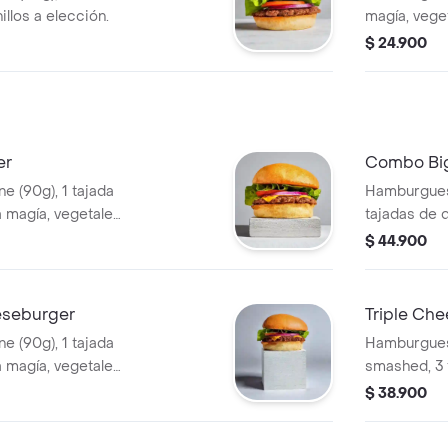
illos a elección.
magía, veget
$ 24.900
er
Combo Bi
 (90g), 1 tajada
Hamburguesa
 magía, vegetales
tajadas de 
vegetales y 
$ 44.900
+ bebida.
eseburger
Triple Ch
 (90g), 1 tajada
Hamburgues
 magía, vegetales
smashed, 3 
+ papas + bebida.
salsa magía,
$ 38.900
elección.