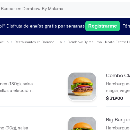
Registrarme
pi?
Disfruta de
envíos gratis por semanas
Tér
icilio
Restaurantes en Barranquilla
Dembow By Maluma - Norte-Centro His
Combo Cla
es (180g), salsa
Hamburguesa
illos a elección +
magía, veget
papas + beb
$ 31.900
Big Burge
e (90g), salsa
Hamburguesa