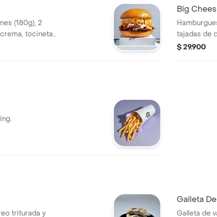
Big Chees
es (180g), 2
Hamburguesa
 crema, tocineta
tajadas de 
rrio.
vegetales y 
$ 29.900
ing.
Galleta D
reo triturada y
Galleta de v