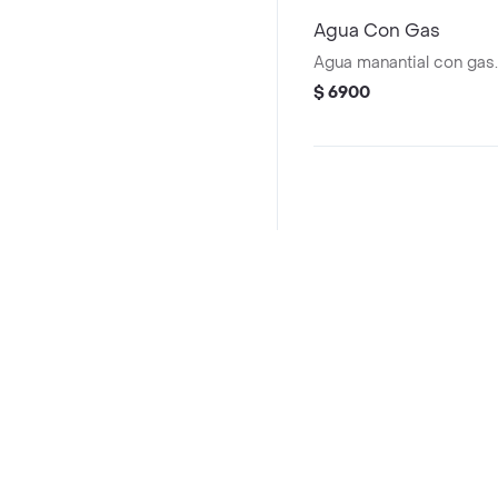
Agua Con Gas
Agua manantial con gas.
$ 6900
Preguntas frecuentes
¿Dembow By Maluma hace entrega a domicilio?