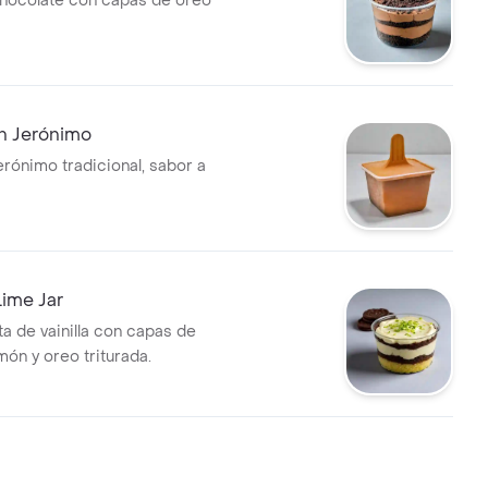
hocolate con capas de oreo
n Jerónimo
erónimo tradicional, sabor a
ime Jar
ta de vainilla con capas de
món y oreo triturada.