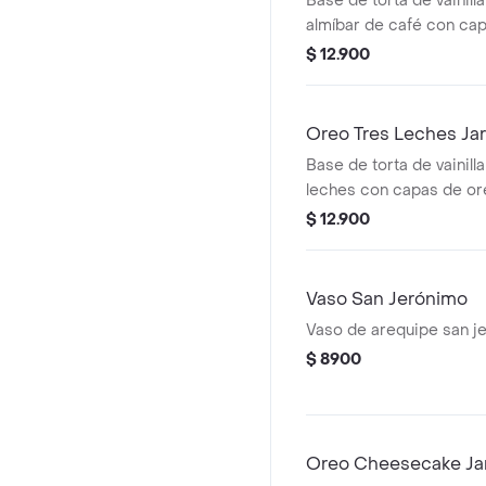
Base de torta de vainill
almíbar de café con ca
oreo triturada.
$ 12.900
Oreo Tres Leches Jar
Base de torta de vainill
leches con capas de ore
$ 12.900
Vaso San Jerónimo
Vaso de arequipe san j
$ 8900
Oreo Cheesecake Ja