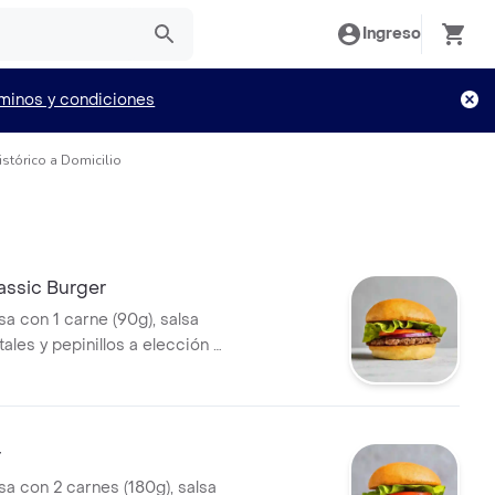
Ingreso
minos y condiciones
tórico a Domicilio
ssic Burger
 con 1 carne (90g), salsa
ales y pepinillos a elección +
ida.
r
 con 2 carnes (180g), salsa