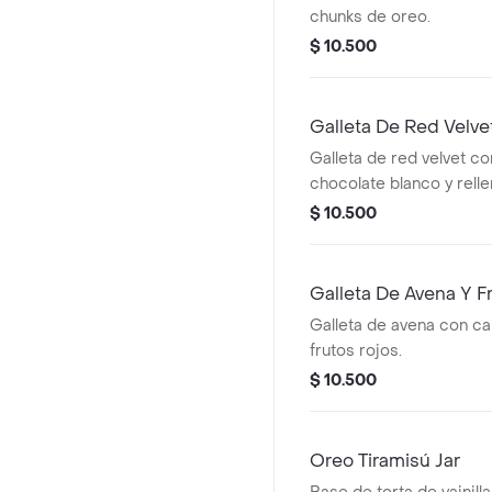
chunks de oreo.
$ 10.500
Galleta De Red Velve
Galleta de red velvet c
chocolate blanco y rell
cheesecake.
$ 10.500
Galleta De Avena Y F
Galleta de avena con ca
frutos rojos.
$ 10.500
Oreo Tiramisú Jar