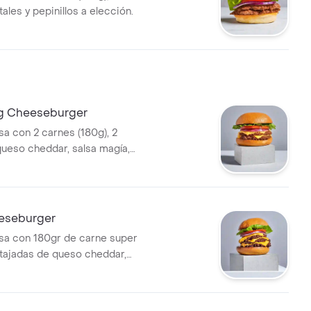
ales y pepinillos a elección.
g Cheeseburger
 con 2 carnes (180g), 2
queso cheddar, salsa magía,
pepinillos a elección + papas
eeseburger
a con 180gr de carne super
tajadas de queso cheddar,
 vegetales y pepinillos a