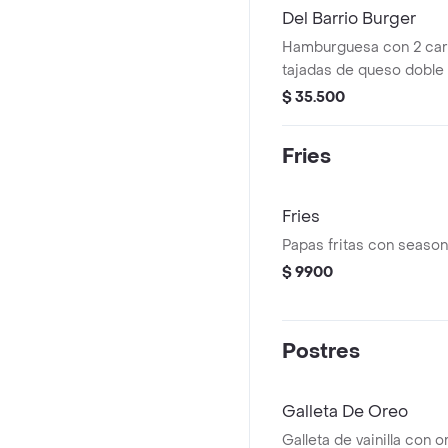
Del Barrio Burger
Hamburguesa con 2 carn
tajadas de queso doble
crocante, piña y salsa ba
$ 35.500
Fries
Fries
Papas fritas con season
$ 9900
Postres
Galleta De Oreo
Galleta de vainilla con o