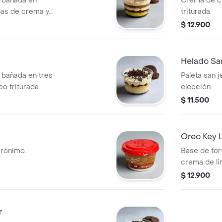
a bañada en
Crema de c
pas de crema y
triturada.
$ 12.900
Helado Sa
a bañada en tres
Paleta san j
o triturada.
elección.
$ 11.500
Oreo Key L
erónimo.
Base de tor
crema de li
$ 12.900
r