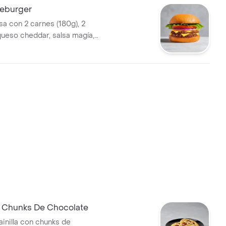
eburger
 con 2 carnes (180g), 2
queso cheddar, salsa magía,
pepinillos a elección.
e Chunks De Chocolate
ainilla con chunks de