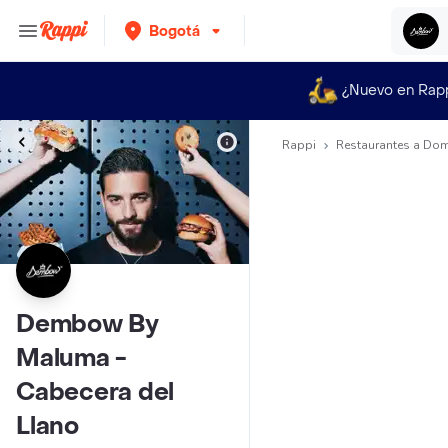
Bogotá
¿Nuevo en Rap
Rappi
Restaurantes a Dom
Dembow By
Maluma -
Cabecera del
Llano